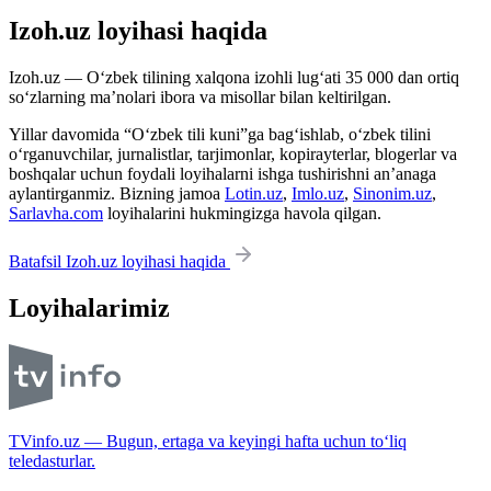
Izoh.uz loyihasi haqida
Izoh.uz — O‘zbek tilining xalqona izohli lug‘ati 35 000 dan ortiq
so‘zlarning ma’nolari ibora va misollar bilan keltirilgan.
Yillar davomida “O‘zbek tili kuni”ga bag‘ishlab, o‘zbek tilini
o‘rganuvchilar, jurnalistlar, tarjimonlar, kopirayterlar, blogerlar va
boshqalar uchun foydali loyihalarni ishga tushirishni an’anaga
aylantirganmiz. Bizning jamoa
Lotin.uz
,
Imlo.uz
,
Sinonim.uz
,
Sarlavha.com
loyihalarini hukmingizga havola qilgan.
Batafsil Izoh.uz loyihasi haqida
Loyihalarimiz
TVinfo.uz — Bugun, ertaga va keyingi hafta uchun to‘liq
teledasturlar.