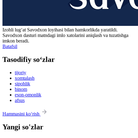
Izohli lugʻat
Savodxon
loyihasi bilan hamkorlikda yaratildi.
Savodxon dasturi matndagi imlo xatolarini aniqlash va tuzatishga
imkon beradi.
Batafsil
Tasodifiy so‘zlar
tijoriy
xomtalash
sipohlik
binom
eson-omonlik
afsus
Hammasini ko‘rish
Yangi so'zlar