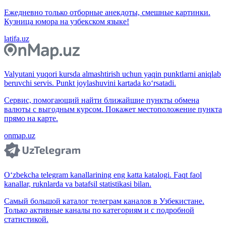
Ежедневно только отборные анекдоты, смешные картинки.
Кузница юмора на узбекском языке!
latifa.uz
Valyutani yuqori kursda almashtirish uchun yaqin punktlarni aniqlab
beruvchi servis. Punkt joylashuvini kartada ko‘rsatadi.
Сервис, помогающий найти ближайшие пункты обмена
валюты с выгодным курсом. Покажет местоположение пункта
прямо на карте.
onmap.uz
O‘zbekcha telegram kanallarining eng katta katalogi. Faqt faol
kanallar, ruknlarda va batafsil statistikasi bilan.
Самый большой каталог телеграм каналов в Узбекистане.
Только активные каналы по категориям и с подробной
статистикой.