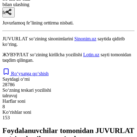
bilan ulashing
fe’l
Juvurlamoq feʼlining orttirma nisbati.
JUVURLAT
so‘zining sinonimlarini
Sinonim.uz
saytida qidirib
ko‘ring.
ЖУВУРЛАТ
so‘zining kirillcha yozilishi
Lotin.uz
sayti tomonidan
taqdim qilingan.
Ro‘yxatga qo‘shish
Saytdagi o‘rni
28786
So‘zning teskari yozilishi
talruvuj
Harflar soni
8
Ko‘rishlar soni
153
Foydalanuvchilar tomonidan JUVURLAT