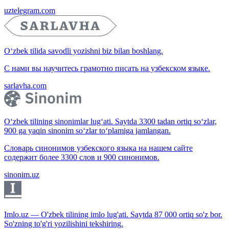
uztelegram.com
O‘zbek tilida savodli yozishni biz bilan boshlang.
С нами вы научитесь грамотно писать на узбекском языке.
sarlavha.com
O‘zbek tilining sinonimlar lug‘ati. Saytda 3300 tadan ortiq so‘zlar,
900 ga yaqin sinonim so‘zlar to‘plamiga jamlangan.
Словарь синонимов узбекского языка на нашем сайте
содержит более 3300 слов и 900 синонимов.
sinonim.uz
Imlo.uz — O'zbek tilining imlo lug'ati. Saytda 87 000 ortiq so'z bor.
So'zning to'g'ri yozilishini tekshiring.