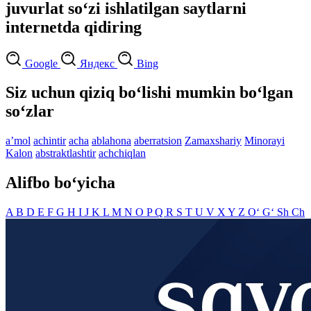
juvurlat so‘zi ishlatilgan saytlarni
internetda qidiring
Google
Яндекс
Bing
Siz uchun qiziq bo‘lishi mumkin bo‘lgan
so‘zlar
aʼmol
achintir
acha
ablahona
aberratsion
Zamaxshariy
Minorayi
Kalon
abstraktlashtir
achchiqlan
Alifbo bo‘yicha
A
B
D
E
F
G
H
I
J
K
L
M
N
O
P
Q
R
S
T
U
V
X
Y
Z
O‘
G‘
Sh
Ch