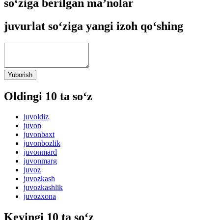
so‘ziga berilgan ma’nolar
juvurlat so‘ziga yangi izoh qo‘shing
Yuborish
Oldingi 10 ta so‘z
juvoldiz
juvon
juvonbaxt
juvonbozlik
juvonmard
juvonmarg
juvoz
juvozkash
juvozkashlik
juvozxona
Keyingi 10 ta so‘z