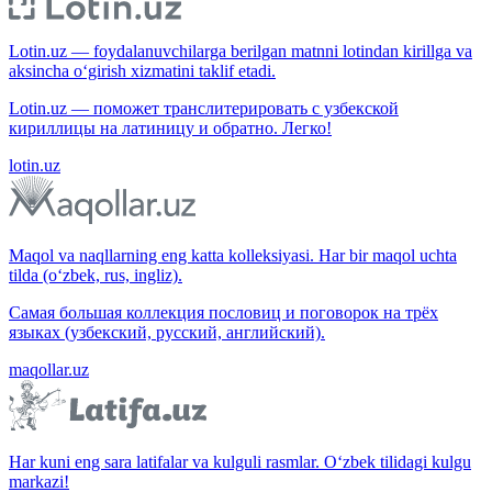
Lotin.uz — foydalanuvchilarga berilgan matnni lotindan kirillga va
aksincha o‘girish xizmatini taklif etadi.
Lotin.uz — поможет транслитерировать с узбекской
кириллицы на латиницу и обратно. Легко!
lotin.uz
Maqol va naqllarning eng katta kolleksiyasi. Har bir maqol uchta
tilda (o‘zbek, rus, ingliz).
Самая большая коллекция пословиц и поговорок на трёх
языках (узбекский, русский, английский).
maqollar.uz
Har kuni eng sara latifalar va kulguli rasmlar. O‘zbek tilidagi kulgu
markazi!