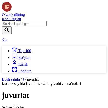
O‘zbek tilining
izohli lug‘ati
ЎЗ
Top 100
Ro‘yxat
Kirish
Lotin.uz
Bosh sahifa
/
J
/
juvurlat
Izoh.uz
saytida
juvurlat
so‘zining izohi va ma’nolari
juvurlat
So‘zni do‘stlar