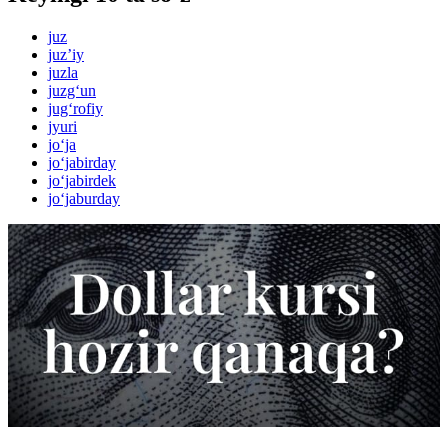
juz
juzʼiy
juzla
juzg‘un
jug‘rofiy
jyuri
jo‘ja
jo‘jabirday
jo‘jabirdek
jo‘jaburday