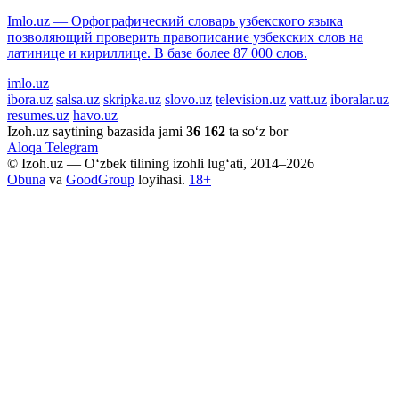
Imlo.uz — Орфографический словарь узбекского языка
позволяющий проверить правописание узбекских слов на
латинице и кириллице. В базе более 87 000 слов.
imlo.uz
ibora.uz
salsa.uz
skripka.uz
slovo.uz
television.uz
vatt.uz
iboralar.uz
resumes.uz
havo.uz
Izoh.uz saytining bazasida jami
36 162
ta so‘z bor
Aloqa
Telegram
© Izoh.uz — O‘zbek tilining izohli lug‘ati, 2014–2026
Obuna
va
GoodGroup
loyihasi.
18+