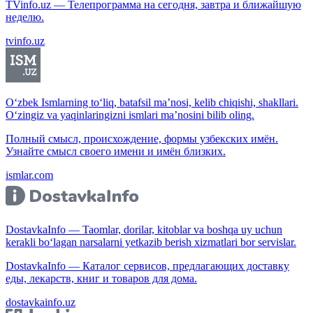
TVinfo.uz — Телепрограмма на сегодня, завтра и ближайшую
неделю.
tvinfo.uz
O‘zbek Ismlarning to‘liq, batafsil ma’nosi, kelib chiqishi, shakllari.
O‘zingiz va yaqinlaringizni ismlari ma’nosini bilib oling.
Полный смысл, происхождение, формы узбекских имён.
Узнайте смысл своего имени и имён близких.
ismlar.com
DostavkaInfo — Taomlar, dorilar, kitoblar va boshqa uy uchun
kerakli bo‘lagan narsalarni yetkazib berish xizmatlari bor servislar.
DostavkaInfo — Каталог сервисов, предлагающих доставку
еды, лекарств, книг и товаров для дома.
dostavkainfo.uz