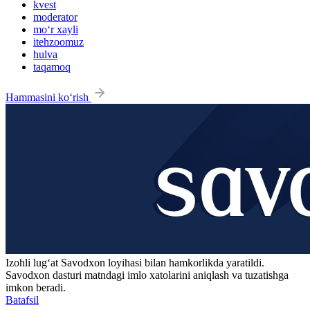
kvest
moderator
mo‘r xayli
itehzoomuz
hulva
taqamoq
Hammasini ko‘rish
Izohli lugʻat
Savodxon
loyihasi bilan hamkorlikda yaratildi.
Savodxon dasturi matndagi imlo xatolarini aniqlash va tuzatishga
imkon beradi.
Batafsil