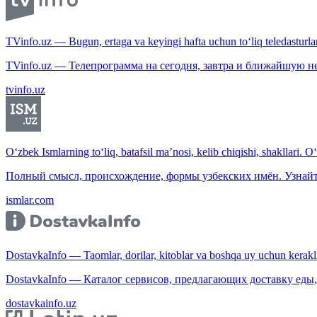
TVinfo.uz — Bugun, ertaga va keyingi hafta uchun to‘liq teledasturlar
TVinfo.uz — Телепрограмма на сегодня, завтра и ближайшую н
tvinfo.uz
O‘zbek Ismlarning to‘liq, batafsil ma’nosi, kelib chiqishi, shakllari. O
Полный смысл, происхождение, формы узбекских имён. Узнайт
ismlar.com
DostavkaInfo — Taomlar, dorilar, kitoblar va boshqa uy uchun kerakli b
DostavkaInfo — Каталог сервисов, предлагающих доставку еды, 
dostavkainfo.uz