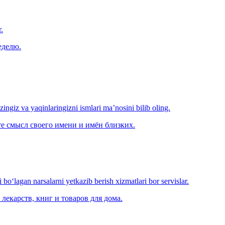
.
еделю.
‘zingiz va yaqinlaringizni ismlari ma’nosini bilib oling.
е смысл своего имени и имён близких.
o‘lagan narsalarni yetkazib berish xizmatlari bor servislar.
лекарств, книг и товаров для дома.