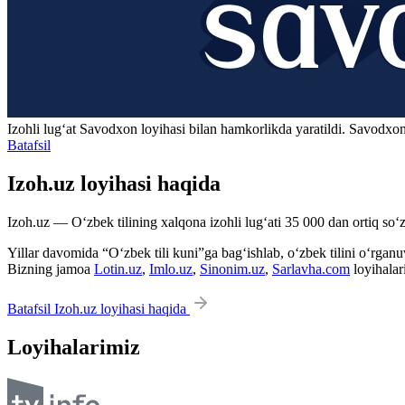
Izohli lugʻat
Savodxon
loyihasi bilan hamkorlikda yaratildi. Savodxon
Batafsil
Izoh.uz loyihasi haqida
Izoh.uz — O‘zbek tilining xalqona izohli lug‘ati 35 000 dan ortiq so‘zl
Yillar davomida “O‘zbek tili kuni”ga bag‘ishlab, o‘zbek tilini o‘rganuvc
Bizning jamoa
Lotin.uz
,
Imlo.uz
,
Sinonim.uz
,
Sarlavha.com
loyihalar
Batafsil Izoh.uz loyihasi haqida
Loyihalarimiz