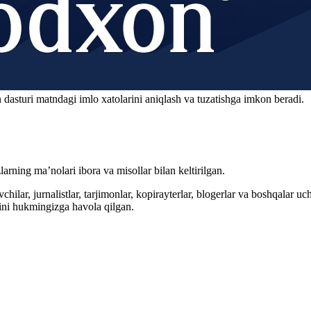
 dasturi matndagi imlo xatolarini aniqlash va tuzatishga imkon beradi.
arning ma’nolari ibora va misollar bilan keltirilgan.
hilar, jurnalistlar, tarjimonlar, kopirayterlar, blogerlar va boshqalar u
ini hukmingizga havola qilgan.