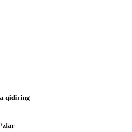
da qidiring
‘zlar