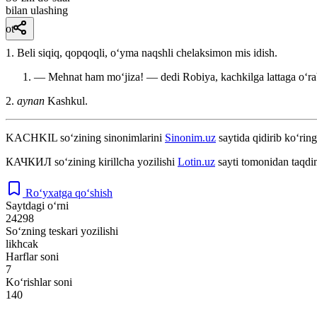
bilan ulashing
ot
1. Beli siqiq, qopqoqli, oʻyma naqshli chelaksimon mis idish.
— Mehnat ham moʻjiza! — dedi Robiya, kachkilga lattaga oʻrab
2.
aynan
Kashkul.
KACHKIL
so‘zining sinonimlarini
Sinonim.uz
saytida qidirib ko‘ring
КАЧКИЛ
so‘zining kirillcha yozilishi
Lotin.uz
sayti tomonidan taqdi
Ro‘yxatga qo‘shish
Saytdagi o‘rni
24298
So‘zning teskari yozilishi
likhcak
Harflar soni
7
Ko‘rishlar soni
140