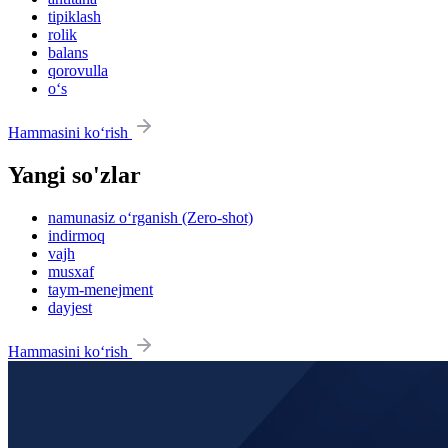
tipiklash
rolik
balans
qorovulla
o‘s
Hammasini ko‘rish
Yangi so'zlar
namunasiz o‘rganish (Zero-shot)
indirmoq
vajh
musxaf
taym-menejment
dayjest
Hammasini ko‘rish