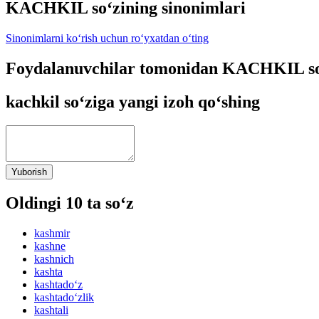
KACHKIL so‘zining sinonimlari
Sinonimlarni ko‘rish uchun ro‘yxatdan o‘ting
Foydalanuvchilar tomonidan KACHKIL so‘
kachkil so‘ziga yangi izoh qo‘shing
Yuborish
Oldingi 10 ta so‘z
kashmir
kashne
kashnich
kashta
kashtado‘z
kashtado‘zlik
kashtali