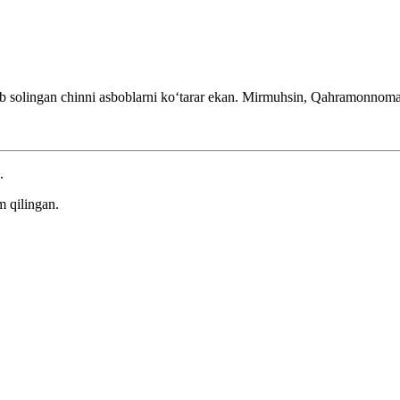
 solingan chinni asboblarni koʻtarar ekan.
Mirmuhsin, Qahramonnom
.
m qilingan.