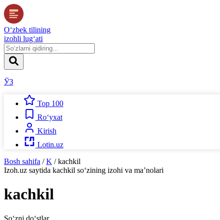
O‘zbek tilining
izohli lug‘ati
ЎЗ
Top 100
Ro‘yxat
Kirish
Lotin.uz
Bosh sahifa
/
K
/
kachkil
Izoh.uz
saytida
kachkil
so‘zining izohi va ma’nolari
kachkil
So‘zni do‘stlar