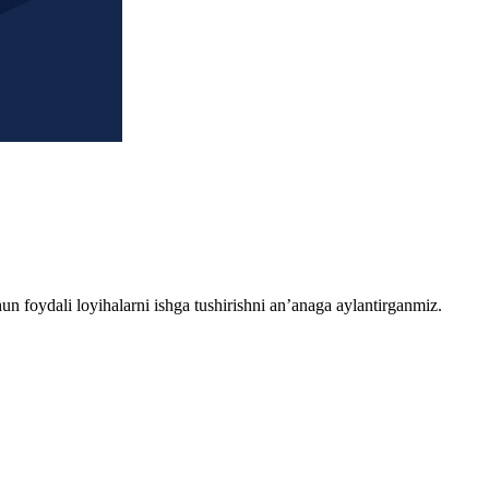
chun foydali loyihalarni ishga tushirishni an’anaga aylantirganmiz.