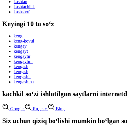
kashtan
kashtachilik
kashshof
Keyingi 10 ta so‘z
keng
keng-kovul
kengay
kengayt
kengaytir
kengaytiril
kengash
kengash
kengashli
kengashma
kachkil so‘zi ishlatilgan saytlarni internet
Google
Яндекс
Bing
Siz uchun qiziq bo‘lishi mumkin bo‘lgan so