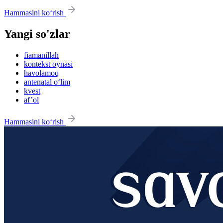
Hammasini ko‘rish
Yangi so'zlar
fiamanillah
kontekst oynasi
havolamoq
antenatal o‘lim
kvest
af’ol
Hammasini ko‘rish