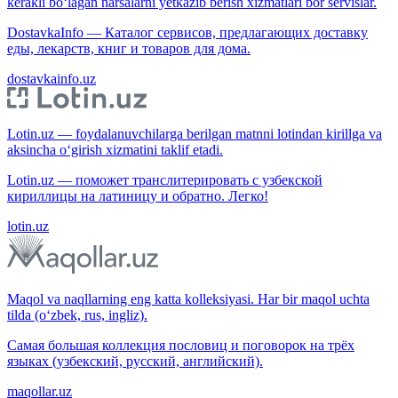
kerakli bo‘lagan narsalarni yetkazib berish xizmatlari bor servislar.
DostavkaInfo — Каталог сервисов, предлагающих доставку
еды, лекарств, книг и товаров для дома.
dostavkainfo.uz
Lotin.uz — foydalanuvchilarga berilgan matnni lotindan kirillga va
aksincha o‘girish xizmatini taklif etadi.
Lotin.uz — поможет транслитерировать с узбекской
кириллицы на латиницу и обратно. Легко!
lotin.uz
Maqol va naqllarning eng katta kolleksiyasi. Har bir maqol uchta
tilda (o‘zbek, rus, ingliz).
Самая большая коллекция пословиц и поговорок на трёх
языках (узбекский, русский, английский).
maqollar.uz