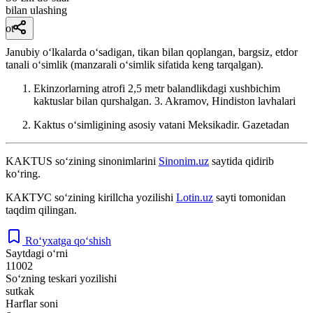
bilan ulashing
ot
Janubiy oʻlkalarda oʻsadigan, tikan bilan qoplangan, bargsiz, etdor
tanali oʻsimlik (manzarali oʻsimlik sifatida keng tarqalgan).
Ekinzorlarning atrofi 2,5 metr balandlikdagi xushbichim
kaktuslar bilan qurshalgan.
3. Akramov, Hindiston lavhalari
Kaktus oʻsimligining asosiy vatani Meksikadir.
Gazetadan
KAKTUS
so‘zining sinonimlarini
Sinonim.uz
saytida qidirib
ko‘ring.
КАКТУС
so‘zining kirillcha yozilishi
Lotin.uz
sayti tomonidan
taqdim qilingan.
Ro‘yxatga qo‘shish
Saytdagi o‘rni
11002
So‘zning teskari yozilishi
sutkak
Harflar soni