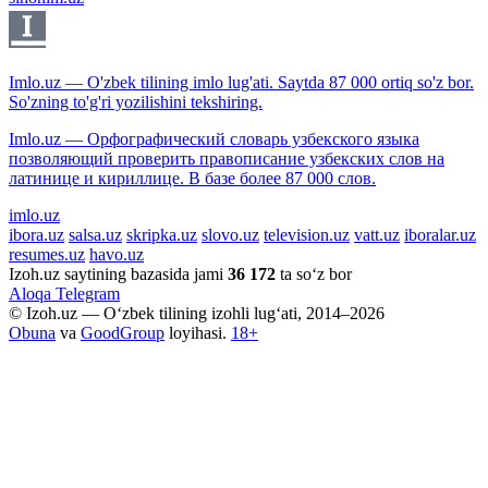
Imlo.uz — O'zbek tilining imlo lug'ati. Saytda 87 000 ortiq so'z bor.
So'zning to'g'ri yozilishini tekshiring.
Imlo.uz — Орфографический словарь узбекского языка
позволяющий проверить правописание узбекских слов на
латинице и кириллице. В базе более 87 000 слов.
imlo.uz
ibora.uz
salsa.uz
skripka.uz
slovo.uz
television.uz
vatt.uz
iboralar.uz
resumes.uz
havo.uz
Izoh.uz saytining bazasida jami
36 172
ta so‘z bor
Aloqa
Telegram
© Izoh.uz — O‘zbek tilining izohli lug‘ati, 2014–2026
Obuna
va
GoodGroup
loyihasi.
18+