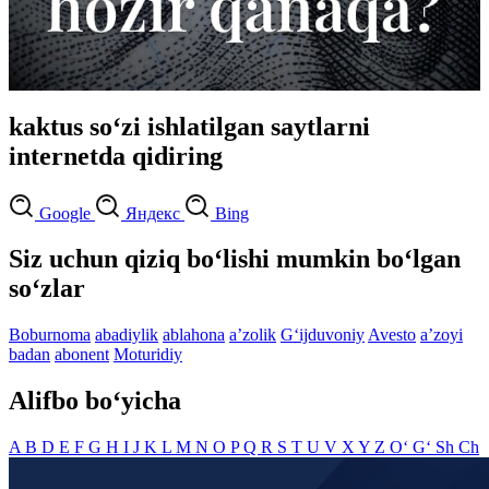
kaktus so‘zi ishlatilgan saytlarni
internetda qidiring
Google
Яндекс
Bing
Siz uchun qiziq bo‘lishi mumkin bo‘lgan
so‘zlar
Boburnoma
abadiylik
ablahona
aʼzolik
G‘ijduvoniy
Avesto
aʼzoyi
badan
abonent
Moturidiy
Alifbo bo‘yicha
A
B
D
E
F
G
H
I
J
K
L
M
N
O
P
Q
R
S
T
U
V
X
Y
Z
O‘
G‘
Sh
Ch