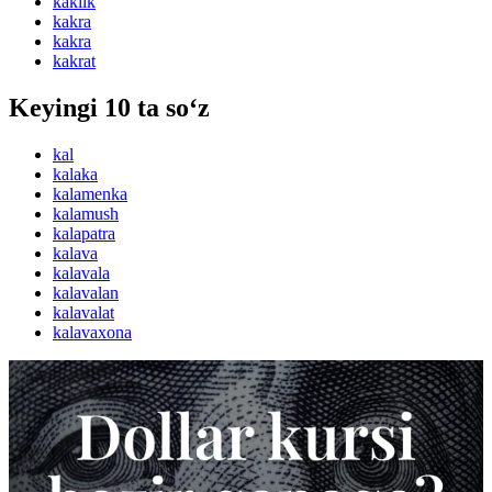
kaklik
kakra
kakra
kakrat
Keyingi 10 ta so‘z
kal
kalaka
kalamenka
kalamush
kalapatra
kalava
kalavala
kalavalan
kalavalat
kalavaxona