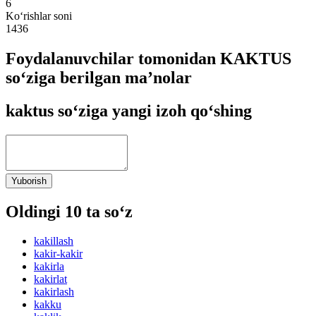
6
Ko‘rishlar soni
1436
Foydalanuvchilar tomonidan KAKTUS
so‘ziga berilgan ma’nolar
kaktus so‘ziga yangi izoh qo‘shing
Yuborish
Oldingi 10 ta so‘z
kakillash
kakir-kakir
kakirla
kakirlat
kakirlash
kakku