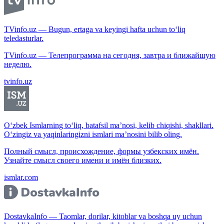
TVinfo.uz — Bugun, ertaga va keyingi hafta uchun to‘liq
teledasturlar.
TVinfo.uz — Телепрограмма на сегодня, завтра и ближайшую
неделю.
tvinfo.uz
O‘zbek Ismlarning to‘liq, batafsil ma’nosi, kelib chiqishi, shakllari.
O‘zingiz va yaqinlaringizni ismlari ma’nosini bilib oling.
Полный смысл, происхождение, формы узбекских имён.
Узнайте смысл своего имени и имён близких.
ismlar.com
DostavkaInfo — Taomlar, dorilar, kitoblar va boshqa uy uchun