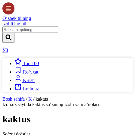
O‘zbek tilining
izohli lug‘ati
ЎЗ
Top 100
Ro‘yxat
Kirish
Lotin.uz
Bosh sahifa
/
K
/
kaktus
Izoh.uz
saytida
kaktus
so‘zining izohi va ma’nolari
kaktus
So‘zni do‘stlar