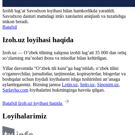
Izohli lugʻat
Savodxon
loyihasi bilan hamkorlikda yaratildi.
Savodxon dasturi matndagi imlo xatolarini aniqlash va tuzatishga
imkon beradi.
Batafsil
Izoh.uz loyihasi haqida
Izoh.uz — O‘zbek tilining xalqona izohli lug‘ati 35 000 dan ortiq
so‘zlarning ma’nolari ibora va misollar bilan keltirilgan.
Yillar davomida “O‘zbek tili kuni”ga bag‘ishlab, o‘zbek tilini
o‘rganuvchilar, jurnalistlar, tarjimonlar, kopirayterlar, blogerlar va
boshqalar uchun foydali loyihalarni ishga tushirishni an’anaga
aylantirganmiz. Bizning jamoa
Lotin.uz
,
Imlo.uz
,
Sinonim.uz
,
Sarlavha.com
loyihalarini hukmingizga havola qilgan.
Batafsil Izoh.uz loyihasi haqida
Loyihalarimiz