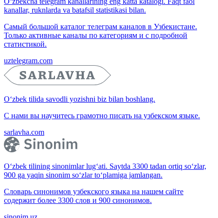
O‘zbekcha telegram kanallarining eng katta katalogi. Faqt faol
kanallar, ruknlarda va batafsil statistikasi bilan.
Самый большой каталог телеграм каналов в Узбекистане.
Только активные каналы по категориям и с подробной
статистикой.
uztelegram.com
O‘zbek tilida savodli yozishni biz bilan boshlang.
С нами вы научитесь грамотно писать на узбекском языке.
sarlavha.com
O‘zbek tilining sinonimlar lug‘ati. Saytda 3300 tadan ortiq so‘zlar,
900 ga yaqin sinonim so‘zlar to‘plamiga jamlangan.
Словарь синонимов узбекского языка на нашем сайте
содержит более 3300 слов и 900 синонимов.
sinonim.uz