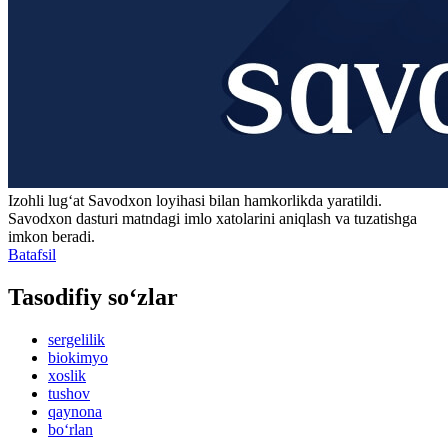
Izohli lugʻat
Savodxon
loyihasi bilan hamkorlikda yaratildi.
Savodxon dasturi matndagi imlo xatolarini aniqlash va tuzatishga
imkon beradi.
Batafsil
Tasodifiy so‘zlar
sergelilik
biokimyo
xoslik
tushov
qaynona
bo‘rlan