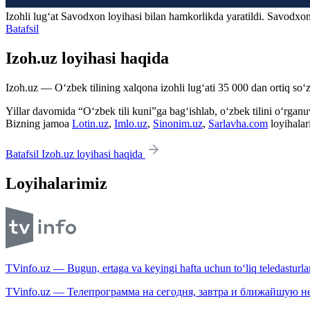
Izohli lugʻat
Savodxon
loyihasi bilan hamkorlikda yaratildi. Savodxon
Batafsil
Izoh.uz loyihasi haqida
Izoh.uz — O‘zbek tilining xalqona izohli lug‘ati 35 000 dan ortiq so‘zl
Yillar davomida “O‘zbek tili kuni”ga bag‘ishlab, o‘zbek tilini o‘rganuvc
Bizning jamoa
Lotin.uz
,
Imlo.uz
,
Sinonim.uz
,
Sarlavha.com
loyihalar
Batafsil Izoh.uz loyihasi haqida
Loyihalarimiz
TVinfo.uz — Bugun, ertaga va keyingi hafta uchun to‘liq teledasturlar
TVinfo.uz — Телепрограмма на сегодня, завтра и ближайшую н