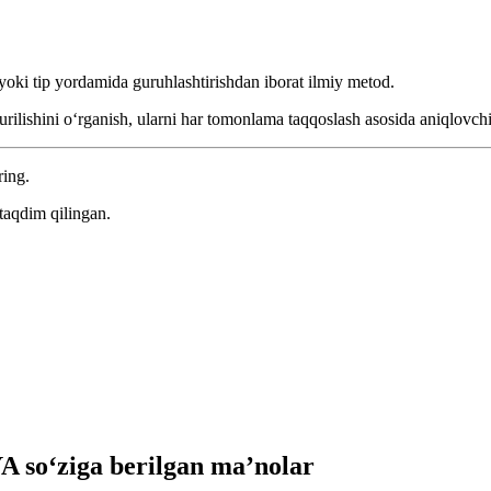
yoki tip yordamida guruhlashtirishdan iborat ilmiy metod.
 qurilishini oʻrganish, ularni har tomonlama taqqoslash asosida aniqlovc
ring.
taqdim qilingan.
so‘ziga berilgan ma’nolar