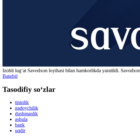
Izohli lugʻat
Savodxon
loyihasi bilan hamkorlikda yaratildi. Savodxon
Batafsil
Tasodifiy so‘zlar
tiniqlik
gadoychilik
dushmanlik
ashula
bank
uqdir