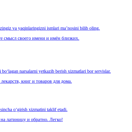
‘zingiz va yaqinlaringizni ismlari ma’nosini bilib oling.
е смысл своего имени и имён близких.
o‘lagan narsalarni yetkazib berish xizmatlari bor servislar.
лекарств, книг и товаров для дома.
ncha o‘girish xizmatini taklif etadi.
на латиницу и обратно. Легко!