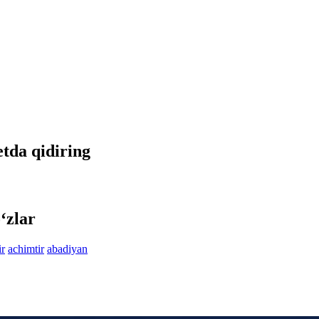
etda qidiring
‘zlar
ir
achimtir
abadiyan