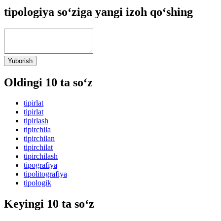
tipologiya so‘ziga yangi izoh qo‘shing
Yuborish
Oldingi 10 ta so‘z
tipirlat
tipirlat
tipirlash
tipirchila
tipirchilan
tipirchilat
tipirchilash
tipografiya
tipolitografiya
tipologik
Keyingi 10 ta so‘z