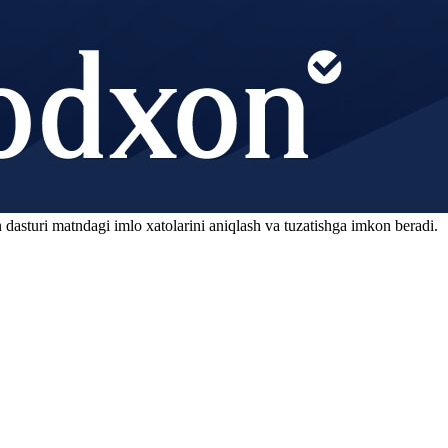
 dasturi matndagi imlo xatolarini aniqlash va tuzatishga imkon beradi.