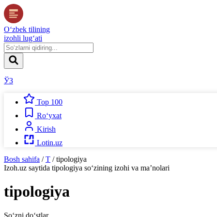
O‘zbek tilining
izohli lug‘ati
ЎЗ
Top 100
Ro‘yxat
Kirish
Lotin.uz
Bosh sahifa
/
T
/
tipologiya
Izoh.uz
saytida
tipologiya
so‘zining izohi va ma’nolari
tipologiya
So‘zni do‘stlar