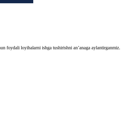
chun foydali loyihalarni ishga tushirishni an’anaga aylantirganmiz.