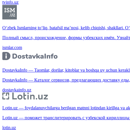
tvinfo.uz
O‘zbek Ismlarning to‘liq, batafsil ma’nosi, kelib chiqishi, shakllari. O
Полный смысл, происхождение, формы узбекских имён. Узнайт
ismlar.com
DostavkaInfo — Taomlar, dorilar, kitoblar va boshqa uy uchun kerakli b
DostavkaInfo — Каталог сервисов, предлагающих доставку еды, 
dostavkainfo.uz
Lotin.uz — foydalanuvchilarga berilgan matnni lotindan kirillga va aksi
Lotin.uz — поможет транслитерировать с узбекской кириллицы 
lotin.uz