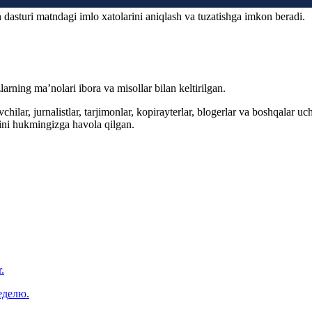
 dasturi matndagi imlo xatolarini aniqlash va tuzatishga imkon beradi.
arning ma’nolari ibora va misollar bilan keltirilgan.
hilar, jurnalistlar, tarjimonlar, kopirayterlar, blogerlar va boshqalar u
ini hukmingizga havola qilgan.
.
еделю.