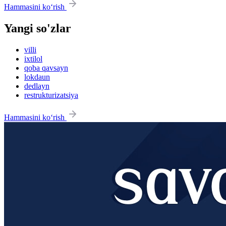
Hammasini ko‘rish
Yangi so'zlar
villi
ixtilol
qoba qavsayn
lokdaun
dedlayn
restrukturizatsiya
Hammasini ko‘rish