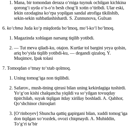
Mana, bir tomondan deraza oʻrniga tuynuk ochilgan kichkina
qorongʻi uyda oʻn-oʻn besh chogʻli xotin oʻtiribdi. Ular eski,
lekin ozodagina koʻrpa yopilgan sandal atrofiga tikilishib,
sekin-sekin suhbatlashishardi.
S. Zunnunova, Gulxan
6.
koʻchma
Juda koʻp miqdorda boʻlmoq, moʻl-koʻl boʻlmoq.
Magazinda xohlagan narsang tiqilib yotibdi.
— Tut meva qiladi-ku, otajon. Kurtlar tol bargini yeya qolsin,
ariq boʻyida tiqilib yotibdi-ku, — degandi qizaloq.
Y.
Muqimov, Ipak tolasi
7. Tomoqdan oʻtmay toʻxtab qolmoq.
Uning tomogʻiga non tiqilibdi.
Safarov., mush-tining qirrasi bilan uning kekirdagiga tushirdi.
Yoʻgʻon kishi chalqancha yiqildi va soʻyilgan tovuqday
tipirchilab, suyak tiqilgan itday xirillay boshladi.
A. Qahhor,
Qoʻshchinor chiroqlari
[Oʻrinboyev] Shuncha qattiq gapirgani bilan, xuddi tomogʻiga
don tiqilgan xoʻrozdek, ovozi chiqmaydi.
A. Muhiddin,
Toʻgʻri taʼbir