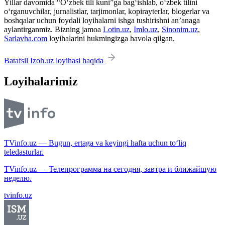
Yillar davomida “O‘zbek tili kuni”ga bag‘ishlab, o‘zbek tilini
o‘rganuvchilar, jurnalistlar, tarjimonlar, kopirayterlar, blogerlar va
boshqalar uchun foydali loyihalarni ishga tushirishni an’anaga
aylantirganmiz. Bizning jamoa
Lotin.uz
,
Imlo.uz
,
Sinonim.uz
,
Sarlavha.com
loyihalarini hukmingizga havola qilgan.
Batafsil Izoh.uz loyihasi haqida
Loyihalarimiz
TVinfo.uz — Bugun, ertaga va keyingi hafta uchun to‘liq
teledasturlar.
TVinfo.uz — Телепрограмма на сегодня, завтра и ближайшую
неделю.
tvinfo.uz