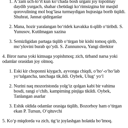
Aʼzam uch-toʻrt kun koʻchada bosh urgani joy topolmay
daydib yurgach, shahar chetidagi koʻrimsizgina bir masjid
qorovulining mol bogʻlasa turmaydigan hujrasiga borib tiqildi.
Shuhrat, Jannat qidirganlar
Mana, hozir yaralangan boʻridek kavakka ti-qilib oʻtiribdi.
S.
Yunusov, Kutilmagan xazina
Semizligidan partaga tiqilib oʻtirgan bir kishi tomoq qirib,
moʻylovini burab qoʻydi.
S. Zunnunova, Yangi direktor
4. Biror narsa yoki kimsaga yopishmoq; zich, tirband narsa yoki
odamlar orasidan joy olmoq.
Eski kir choponni kiygach, ayvonga chiqdi, oʻhoʻ-oʻhoʻlab
yoʻtalgancha, tanchaga tik,ildi.
Oybek, Ulugʻ yoʻl
Nurini naq mozoristonda yolgʻiz qolgan kabi bir vahima
bosdi, rangi oʻchib, kampirning pinjiga tikildi.
Oybek,
Tanlangan asarlar
Eshik oldida odamlar orasiga tiqilib, Bozorboy ham oʻtirgan
ekan
P. Tursun, Oʻqituvchi
5. Koʻp miqdorda va zich, tigʻiz joylashgan holatda boʻlmoq.