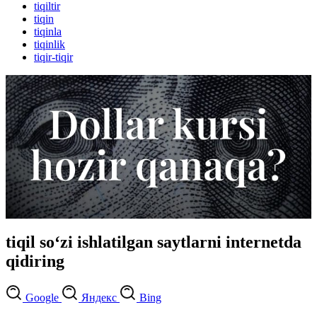
tiqiltir
tiqin
tiqinla
tiqinlik
tiqir-tiqir
tiqil so‘zi ishlatilgan saytlarni internetda
qidiring
Google
Яндекс
Bing