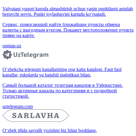
Valyutani yuqori kursda almashtirish uchun yaqin punktlarni aniqlab
beruvchi servis. Punkt joylashuvini kartada ko‘rsatadi.
Сервис, помогающий найти ближайшие пункты обмена
валюты с выгодным курсом. Покажет местоположение пункта
прямо на карте.
onmap.uz
O‘zbekcha telegram kanallarining eng katta katalogi. Faqt faol
kanallar, ruknlarda va batafsil statistikasi bilan.
Самый большой каталог телеграм каналов в Узбекистане.
Только активные каналы по категориям и с подробной
статистикой.
uztelegram.com
O‘zbek tilida savodli yozishni biz bilan boshlang.