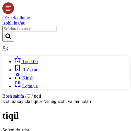
O‘zbek tilining
izohli lug‘ati
ЎЗ
Top 100
Ro‘yxat
Kirish
Lotin.uz
Bosh sahifa
/
T
/
tiqil
Izoh.uz
saytida
tiqil
so‘zining izohi va ma’nolari
tiqil
So‘zni do‘stlar