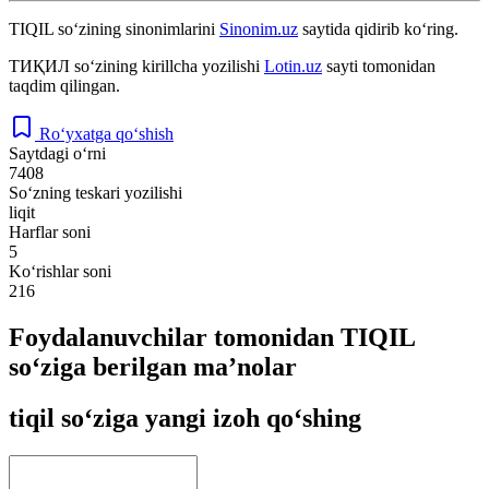
TIQIL
so‘zining sinonimlarini
Sinonim.uz
saytida qidirib ko‘ring.
ТИҚИЛ
so‘zining kirillcha yozilishi
Lotin.uz
sayti tomonidan
taqdim qilingan.
Ro‘yxatga qo‘shish
Saytdagi o‘rni
7408
So‘zning teskari yozilishi
liqit
Harflar soni
5
Ko‘rishlar soni
216
Foydalanuvchilar tomonidan TIQIL
so‘ziga berilgan ma’nolar
tiqil so‘ziga yangi izoh qo‘shing