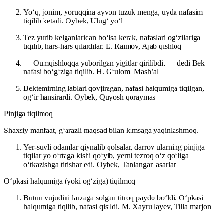
Yoʻq, jonim, yoruqqina ayvon tuzuk menga, uyda nafasim
tiqilib ketadi.
Oybek, Ulugʻ yoʻl
Tez yurib kelganlaridan boʻlsa kerak, nafaslari ogʻzilariga
tiqilib, hars-hars qilardilar.
E. Raimov, Ajab qishloq
— Qumqishloqqa yuborilgan yigitlar qirilibdi, — dedi Bek
nafasi boʻgʻziga tiqilib.
H. Gʻulom, Mashʼal
Bektemirning lablari qovjiragan, nafasi halqumiga tiqilgan,
ogʻir hansirardi.
Oybek, Quyosh qoraymas
Pinjiga tiqilmoq
Shaxsiy manfaat, gʻarazli maqsad bilan kimsaga yaqinlashmoq.
Yer-suvli odamlar qiynalib qolsalar, darrov ularning pinjiga
tiqilar yo oʻrtaga kishi qoʻyib, yerni tezroq oʻz qoʻliga
oʻtkazishga tirishar edi.
Oybek, Tanlangan asarlar
Oʻpkasi halqumiga (yoki ogʻziga) tiqilmoq
Butun vujudini larzaga solgan titroq paydo boʻldi. Oʻpkasi
halqumiga tiqilib, nafasi qisildi.
M. Xayrullayev, Tilla marjon