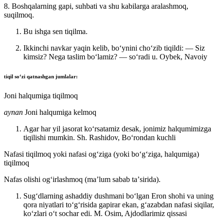
8. Boshqalarning gapi, suhbati va shu kabilarga aralashmoq,
suqilmoq.
Bu ishga sen tiqilma.
Ikkinchi navkar yaqin kelib, boʻynini choʻzib tiqildi: — Siz
kimsiz? Nega taslim boʻlamiz? — soʻradi u.
Oybek, Navoiy
tiqil
soʻzi qatnashgan jumlalar:
Joni halqumiga tiqilmoq
aynan
Joni halqumiga kelmoq
Agar har yil jasorat koʻrsatamiz desak, jonimiz halqumimizga
tiqilishi mumkin.
Sh. Rashidov, Boʻrondan kuchli
Nafasi tiqilmoq yoki nafasi ogʻziga (yoki boʻgʻziga, halqumiga)
tiqilmoq
Nafas olishi ogʻirlashmoq (maʼlum sabab taʼsirida).
Sugʻdlarning ashaddiy dushmani boʻlgan Eron shohi va uning
qora niyatlari toʻgʻrisida gapirar ekan, gʻazabdan nafasi siqilar,
koʻzlari oʻt sochar edi.
M. Osim, Ajdodlarimiz qissasi