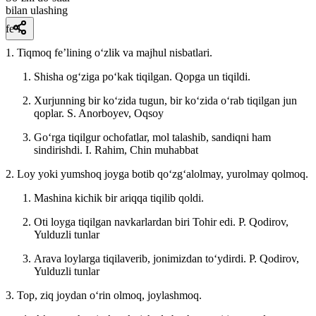
bilan ulashing
fe’l
1. Tiqmoq feʼlining oʻzlik va majhul nisbatlari.
Shisha ogʻziga poʻkak tiqilgan. Qopga un tiqildi.
Xurjunning bir koʻzida tugun, bir koʻzida oʻrab tiqilgan jun
qoplar.
S. Anorboyev, Oqsoy
Goʻrga tiqilgur ochofatlar, mol talashib, sandiqni ham
sindirishdi.
I. Rahim, Chin muhabbat
2. Loy yoki yumshoq joyga botib qoʻzgʻalolmay, yurolmay qolmoq.
Mashina kichik bir ariqqa tiqilib qoldi.
Oti loyga tiqilgan navkarlardan biri Tohir edi.
P. Qodirov,
Yulduzli tunlar
Arava loylarga tiqilaverib, jonimizdan toʻydirdi.
P. Qodirov,
Yulduzli tunlar
3. Top, ziq joydan oʻrin olmoq, joylashmoq.