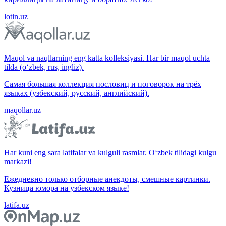
lotin.uz
Maqol va naqllarning eng katta kolleksiyasi. Har bir maqol uchta
tilda (o‘zbek, rus, ingliz).
Самая большая коллекция пословиц и поговорок на трёх
языках (узбекский, русский, английский).
maqollar.uz
Har kuni eng sara latifalar va kulguli rasmlar. O‘zbek tilidagi kulgu
markazi!
Ежедневно только отборные анекдоты, смешные картинки.
Кузница юмора на узбекском языке!
latifa.uz