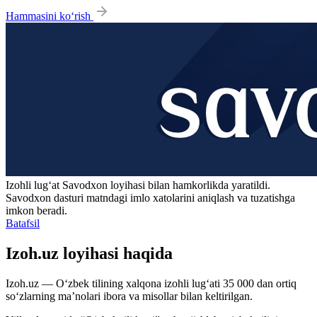
Hammasini ko‘rish
Izohli lugʻat
Savodxon
loyihasi bilan hamkorlikda yaratildi.
Savodxon dasturi matndagi imlo xatolarini aniqlash va tuzatishga
imkon beradi.
Batafsil
Izoh.uz loyihasi haqida
Izoh.uz — O‘zbek tilining xalqona izohli lug‘ati 35 000 dan ortiq
so‘zlarning ma’nolari ibora va misollar bilan keltirilgan.