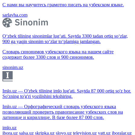
С нами вы научитесь грамотно писать на узбекском языке.
sarlavha.com
O‘zbek tilining sinonimlar lug‘ati. Saytda 3300 tadan ortiq so‘zlar,
900 ga yaqin sinonim so‘zlar to‘plamiga jamlangan.
Словарь синонимов узбекского языка на нашем сайте
содержит более 3300 слов и 900 синонимов.
sinonim.uz
Imlo.uz — O'zbek tilining imlo lug'ati. Saytda 87 000 ortiq so'z bor.
So'zning to'g'ri yozilishini tekshiring.
Imlo.uz — Орфографический словарь узбекского языка
позволяющий проверить правописание узбекских слов на
латинице и кириллице. В базе более 87 000 слов.
imlo.uz
ibora.uz
salsa.uz
skripka.uz
slovo.uz
television.uz
vatt.uz
iboralar.uz