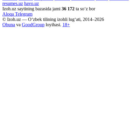
resumes.uz
havo.uz
Izoh.uz saytining bazasida jami
36 172
ta so‘z bor
Aloqa
Telegram
© Izoh.uz — O‘zbek tilining izohli lug‘ati, 2014–2026
Obuna
va
GoodGroup
loyihasi.
18+