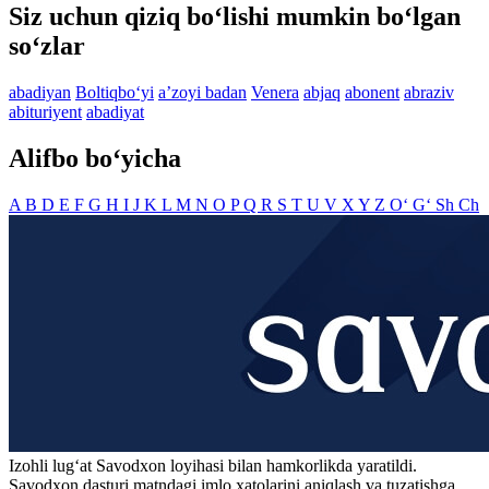
Siz uchun qiziq bo‘lishi mumkin bo‘lgan
so‘zlar
abadiyan
Boltiqbo‘yi
aʼzoyi badan
Venera
abjaq
abonent
abraziv
abituriyent
abadiyat
Alifbo bo‘yicha
A
B
D
E
F
G
H
I
J
K
L
M
N
O
P
Q
R
S
T
U
V
X
Y
Z
O‘
G‘
Sh
Ch
Izohli lugʻat
Savodxon
loyihasi bilan hamkorlikda yaratildi.
Savodxon dasturi matndagi imlo xatolarini aniqlash va tuzatishga