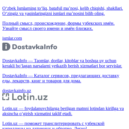
O‘zbek Ismlarning to‘liq, batafsil ma’nosi, kelib chiqishi, shakllari.
O‘zingiz va yaqinlaringizni ismlari ma’nosini bilib oling.
Полный смысл, происхождение, формы узбекских имён.
Узнайте смысл своего имени и имён близких.
ismlar.com
DostavkaInfo — Taomlar, dorilar, kitoblar va boshqa uy uchun
kerakli bo‘lagan narsalarni yetkazib berish xizmatlari bor servislar.
DostavkaInfo — Каталог сервисов, предлагающих доставку
еды, лекарств, книг и товаров для дома.
dostavkainfo.uz
Lotin.uz — foydalanuvchilarga berilgan matnni lotindan kirillga va
aksincha o‘girish xizmatini taklif etadi.
Lotin.uz — поможет транслитерировать с узбекской
кириллицы на латиницу и обратно. Легко!