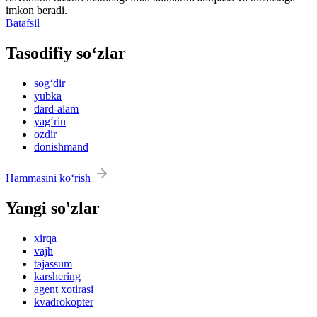
imkon beradi.
Batafsil
Tasodifiy so‘zlar
sog‘dir
yubka
dard-alam
yag‘rin
ozdir
donishmand
Hammasini ko‘rish
Yangi so'zlar
xirqa
vajh
tajassum
karshering
agent xotirasi
kvadrokopter