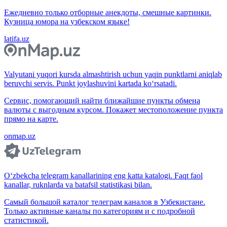
Ежедневно только отборные анекдоты, смешные картинки.
Кузница юмора на узбекском языке!
latifa.uz
Valyutani yuqori kursda almashtirish uchun yaqin punktlarni aniqlab
beruvchi servis. Punkt joylashuvini kartada ko‘rsatadi.
Сервис, помогающий найти ближайшие пункты обмена
валюты с выгодным курсом. Покажет местоположение пункта
прямо на карте.
onmap.uz
O‘zbekcha telegram kanallarining eng katta katalogi. Faqt faol
kanallar, ruknlarda va batafsil statistikasi bilan.
Самый большой каталог телеграм каналов в Узбекистане.
Только активные каналы по категориям и с подробной
статистикой.