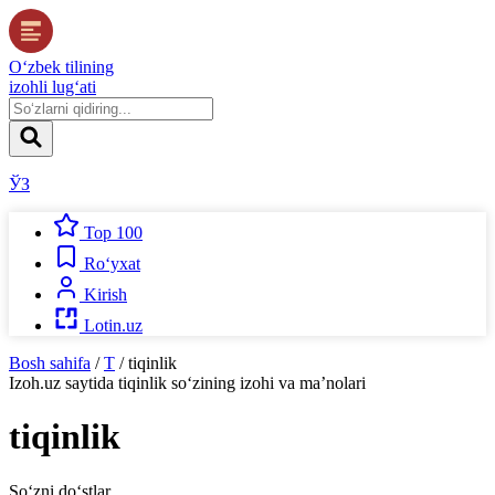
O‘zbek tilining
izohli lug‘ati
ЎЗ
Top 100
Ro‘yxat
Kirish
Lotin.uz
Bosh sahifa
/
T
/
tiqinlik
Izoh.uz
saytida
tiqinlik
so‘zining izohi va ma’nolari
tiqinlik
So‘zni do‘stlar