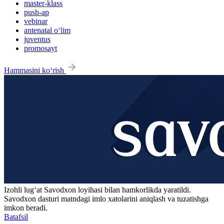
master-klass
push-ap
vebinar
antenatal o‘lim
juventus
promosayt
Hammasini ko‘rish
Izohli lugʻat
Savodxon
loyihasi bilan hamkorlikda yaratildi.
Savodxon dasturi matndagi imlo xatolarini aniqlash va tuzatishga
imkon beradi.
Batafsil