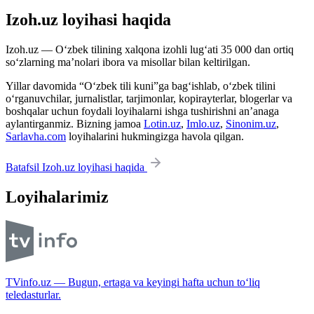
Izoh.uz loyihasi haqida
Izoh.uz — O‘zbek tilining xalqona izohli lug‘ati 35 000 dan ortiq
so‘zlarning ma’nolari ibora va misollar bilan keltirilgan.
Yillar davomida “O‘zbek tili kuni”ga bag‘ishlab, o‘zbek tilini
o‘rganuvchilar, jurnalistlar, tarjimonlar, kopirayterlar, blogerlar va
boshqalar uchun foydali loyihalarni ishga tushirishni an’anaga
aylantirganmiz. Bizning jamoa
Lotin.uz
,
Imlo.uz
,
Sinonim.uz
,
Sarlavha.com
loyihalarini hukmingizga havola qilgan.
Batafsil Izoh.uz loyihasi haqida
Loyihalarimiz
TVinfo.uz — Bugun, ertaga va keyingi hafta uchun to‘liq
teledasturlar.