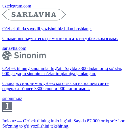
uztelegram.com
O‘zbek tilida savodli yozishni biz bilan boshlang.
С нами вы научитесь грамотно писать на узбекском языке.
sarlavha.com
O‘zbek tilining sinonimlar lug‘ati. Saytda 3300 tadan ortiq so‘zlar,
900 ga yaqin sinonim so‘zlar to‘plamiga jamlangan.
Словарь синонимов узбекского языка на нашем сайте
содержит более 3300 слов и 900 синонимов.
sinonim.uz
Imlo.uz — O'zbek tilining imlo lug'ati. Saytda 87 000 ortiq so'z bor.
So'zning to'g'ri yozilishini tekshiring.