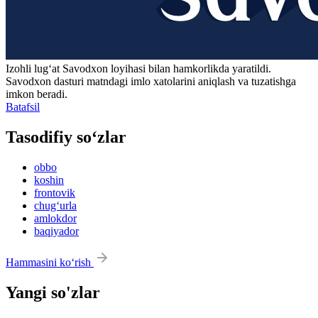
Izohli lugʻat
Savodxon
loyihasi bilan hamkorlikda yaratildi.
Savodxon dasturi matndagi imlo xatolarini aniqlash va tuzatishga
imkon beradi.
Batafsil
Tasodifiy so‘zlar
obbo
koshin
frontovik
chug‘urla
amlokdor
baqiyador
Hammasini ko‘rish
Yangi so'zlar