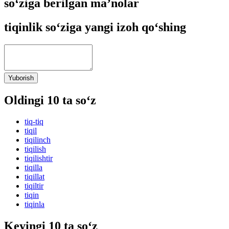
so‘ziga berilgan ma’nolar
tiqinlik so‘ziga yangi izoh qo‘shing
Yuborish
Oldingi 10 ta so‘z
tiq-tiq
tiqil
tiqilinch
tiqilish
tiqilishtir
tiqilla
tiqillat
tiqiltir
tiqin
tiqinla
Keyingi 10 ta so‘z