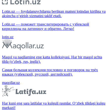
Lotin.uz — foydalanuvchilarga berilgan matnni lotindan kirillga va
aksincha o‘girish xizmatini taklif etadi.
Lotin.uz — поможет транслитерировать с узбекской
кириллицы на латиницу и обратно. Легко!
lotin.uz
Maqol va naqllarning eng katta kolleksiyasi. Har bir maqol uchta
tilda (o‘zbek, rus, ingliz).
Самая большая коллекция пословиц и поговорок на трёх
языках (узбекский, русский, английский).
maqollar.uz
Har kuni eng sara latifalar va kulguli rasmlar. O‘zbek tilidagi kulgu
markazi!