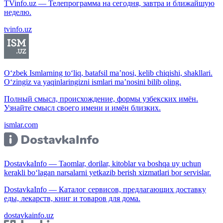
TVinfo.uz — Телепрограмма на сегодня, завтра и ближайшую
неделю.
tvinfo.uz
O‘zbek Ismlarning to‘liq, batafsil ma’nosi, kelib chiqishi, shakllari.
O‘zingiz va yaqinlaringizni ismlari ma’nosini bilib oling.
Полный смысл, происхождение, формы узбекских имён.
Узнайте смысл своего имени и имён близких.
ismlar.com
DostavkaInfo — Taomlar, dorilar, kitoblar va boshqa uy uchun
kerakli bo‘lagan narsalarni yetkazib berish xizmatlari bor servislar.
DostavkaInfo — Каталог сервисов, предлагающих доставку
еды, лекарств, книг и товаров для дома.
dostavkainfo.uz