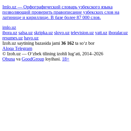
Imlo.uz — Орфографический словарь узбекского языка
позволяющий проверить правописание узбекских слов на
латинице и кириллице. В базе более 87 000 слов.
imlo.uz
ibora.uz
salsa.uz
skripka.uz
slovo.uz
television.uz
vatt.uz
iboralar.uz
resumes.uz
havo.uz
Izoh.uz saytining bazasida jami
36 162
ta so‘z bor
Aloqa
Telegram
© Izoh.uz — O‘zbek tilining izohli lug‘ati, 2014–2026
Obuna
va
GoodGroup
loyihasi.
18+