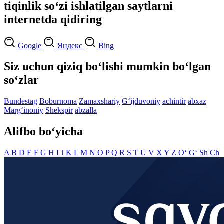
tiqinlik so‘zi ishlatilgan saytlarni
internetda qidiring
Google
Яндекс
Bing
Siz uchun qiziq bo‘lishi mumkin bo‘lgan
so‘zlar
Bundestag
Boburnoma
Zamaxshariy
G‘ijduvoniy
achintir
abxaz
Marg‘inoniy
Shekspir
abzalla
Alifbo bo‘yicha
A
B
D
E
F
G
H
I
J
K
L
M
N
O
P
Q
R
S
T
U
V
X
Y
Z
O‘
G‘
Sh
Ch