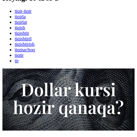
tiqir-tiqir
tiqirla
tiqirlat
tiqish
tiqishtir
tiqishtiril
tiqishtirish
tiqmachoq
tiqtir
tir