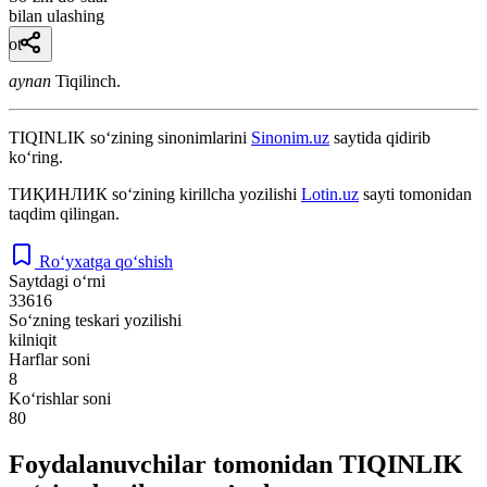
bilan ulashing
ot
aynan
Tiqilinch.
TIQINLIK
so‘zining sinonimlarini
Sinonim.uz
saytida qidirib
ko‘ring.
ТИҚИНЛИК
so‘zining kirillcha yozilishi
Lotin.uz
sayti tomonidan
taqdim qilingan.
Ro‘yxatga qo‘shish
Saytdagi o‘rni
33616
So‘zning teskari yozilishi
kilniqit
Harflar soni
8
Ko‘rishlar soni
80
Foydalanuvchilar tomonidan TIQINLIK