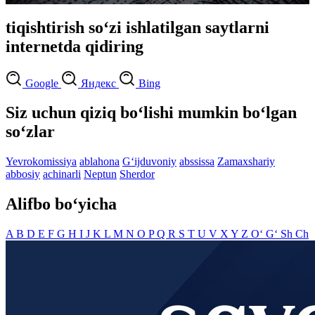
tiqishtirish so‘zi ishlatilgan saytlarni
internetda qidiring
Google
Яндекс
Bing
Siz uchun qiziq bo‘lishi mumkin bo‘lgan
so‘zlar
Yevrokomissiya
ablahona
G‘ijduvoniy
abssissa
Zamaxshariy
abbosiy
achinarli
Neptun
Sherdor
Alifbo bo‘yicha
A
B
D
E
F
G
H
I
J
K
L
M
N
O
P
Q
R
S
T
U
V
X
Y
Z
O‘
G‘
Sh
Ch