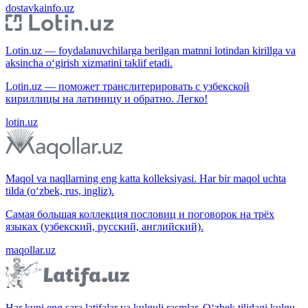
dostavkainfo.uz
Lotin.uz — foydalanuvchilarga berilgan matnni lotindan kirillga va
aksincha o‘girish xizmatini taklif etadi.
Lotin.uz — поможет транслитерировать с узбекской
кириллицы на латиницу и обратно. Легко!
lotin.uz
Maqol va naqllarning eng katta kolleksiyasi. Har bir maqol uchta
tilda (o‘zbek, rus, ingliz).
Самая большая коллекция пословиц и поговорок на трёх
языках (узбекский, русский, английский).
maqollar.uz
Har kuni eng sara latifalar va kulguli rasmlar. O‘zbek tilidagi kulgu