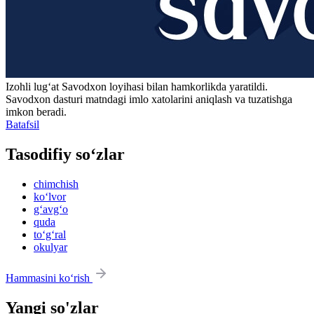
Izohli lugʻat
Savodxon
loyihasi bilan hamkorlikda yaratildi.
Savodxon dasturi matndagi imlo xatolarini aniqlash va tuzatishga
imkon beradi.
Batafsil
Tasodifiy so‘zlar
chimchish
ko‘lvor
g‘avg‘o
quda
to‘g‘ral
okulyar
Hammasini ko‘rish
Yangi so'zlar