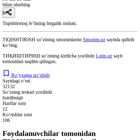
bilan ulashing
fe’l
Tiqishtirmoq feʼlining birgalik nisbati.
TIQISHTIRISH
so‘zining sinonimlarini
Sinonim.uz
saytida qidirib
ko‘ring.
ТИҚИШТИРИШ
so‘zining kirillcha yozilishi
Lotin.uz
sayti
tomonidan taqdim qilingan.
Ro‘yxatga qo‘shish
Saytdagi o‘rni
32132
So‘zning teskari yozilishi
hsirithsiqit
Harflar soni
12
Ko‘rishlar soni
106
Foydalanuvchilar tomonidan