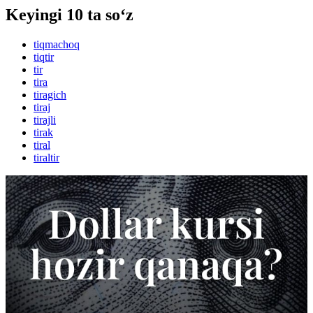
Keyingi 10 ta so‘z
tiqmachoq
tiqtir
tir
tira
tiragich
tiraj
tirajli
tirak
tiral
tiraltir