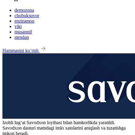
demozona
chobuksuvor
enziramoq
viki
musannif
stendap
Hammasini ko‘rish
Izohli lugʻat
Savodxon
loyihasi bilan hamkorlikda yaratildi.
Savodxon dasturi matndagi imlo xatolarini aniqlash va tuzatishga
imkon beradi.