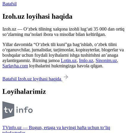
Batafsil
Izoh.uz loyihasi haqida
Izoh.uz — O‘zbek tilining xalqona izohli lug‘ati 35 000 dan ortiq
so‘zlarning ma’nolari ibora va misollar bilan keltirilgan.
Yillar davomida “O‘zbek tili kuni”ga bag‘ishlab, o‘zbek tilini
o‘rganuvchilar, jurnalistlar, tarjimonlar, kopirayterlar, blogerlar va
boshqalar uchun foydali loyihalarni ishga tushirishni an’anaga
aylantirganmiz. Bizning jamoa
Lotin.uz
,
Imlo.uz
,
Sinonim.uz
,
Sarlavha.com
loyihalarini hukmingizga havola qilgan.
Batafsil Izoh.uz loyihasi haqida
Loyihalarimiz
TVinfo.uz — Bugun, ertaga va keyingi hafta uchun to‘liq
teledasturlar.