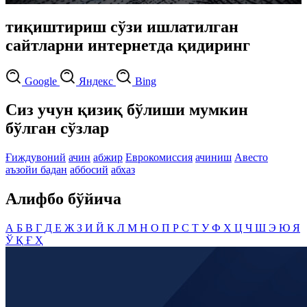
тиқиштириш сўзи ишлатилган
сайтларни интернетда қидиринг
Google
Яндекс
Bing
Сиз учун қизиқ бўлиши мумкин
бўлган сўзлар
Ғиждувоний
ачин
абжир
Еврокомиссия
ачиниш
Авесто
аъзойи бадан
аббосий
абхаз
Алифбо бўйича
А
Б
В
Г
Д
Е
Ж
З
И
Й
К
Л
М
Н
О
П
Р
С
Т
У
Ф
Х
Ц
Ч
Ш
Э
Ю
Я
Ў
Қ
Ғ
Ҳ