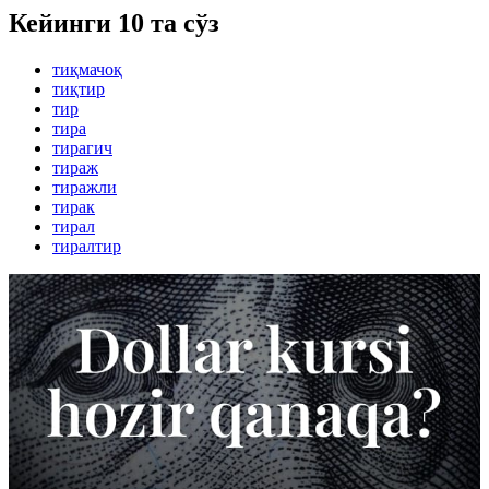
Кейинги 10 та сўз
тиқмачоқ
тиқтир
тир
тира
тирагич
тираж
тиражли
тирак
тирал
тиралтир