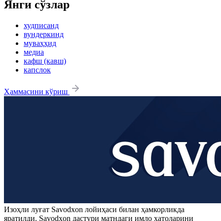
Янги сўзлар
худписанд
вундеркинд
муваҳҳид
медиа
кафш (кавш)
капслок
Ҳаммасини кўриш
Изоҳли луғат
Savodxon
лойиҳаси билан ҳамкорликда
яратилди.
Savodxon
дастури матндаги имло хатоларини