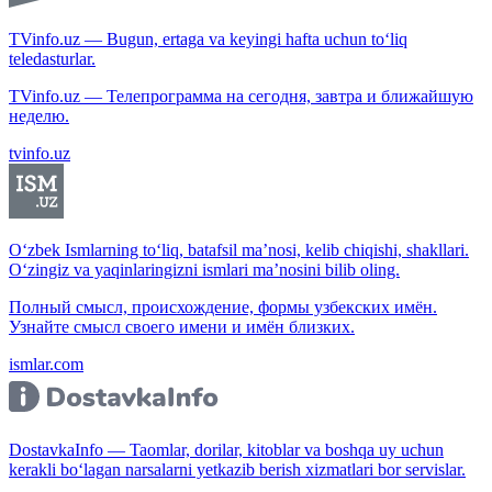
TVinfo.uz — Bugun, ertaga va keyingi hafta uchun to‘liq
teledasturlar.
TVinfo.uz — Телепрограмма на сегодня, завтра и ближайшую
неделю.
tvinfo.uz
O‘zbek Ismlarning to‘liq, batafsil ma’nosi, kelib chiqishi, shakllari.
O‘zingiz va yaqinlaringizni ismlari ma’nosini bilib oling.
Полный смысл, происхождение, формы узбекских имён.
Узнайте смысл своего имени и имён близких.
ismlar.com
DostavkaInfo — Taomlar, dorilar, kitoblar va boshqa uy uchun
kerakli bo‘lagan narsalarni yetkazib berish xizmatlari bor servislar.