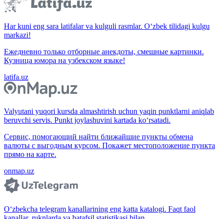
Har kuni eng sara latifalar va kulguli rasmlar. O‘zbek tilidagi kulgu
markazi!
Ежедневно только отборные анекдоты, смешные картинки.
Кузница юмора на узбекском языке!
latifa.uz
Valyutani yuqori kursda almashtirish uchun yaqin punktlarni aniqlab
beruvchi servis. Punkt joylashuvini kartada ko‘rsatadi.
Сервис, помогающий найти ближайшие пункты обмена
валюты с выгодным курсом. Покажет местоположение пункта
прямо на карте.
onmap.uz
O‘zbekcha telegram kanallarining eng katta katalogi. Faqt faol
kanallar, ruknlarda va batafsil statistikasi bilan.