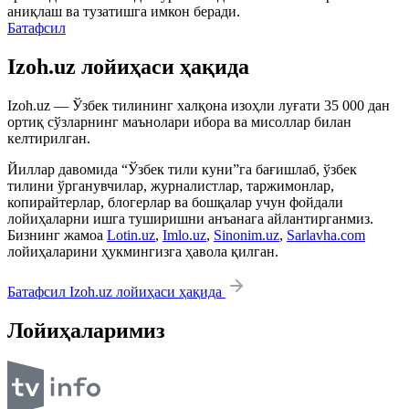
аниқлаш ва тузатишга имкон беради.
Батафсил
Izoh.uz лойиҳаси ҳақида
Izoh.uz — Ўзбек тилининг халқона изоҳли луғати 35 000 дан
ортиқ сўзларнинг маънолари ибора ва мисоллар билан
келтирилган.
Йиллар давомида “Ўзбек тили куни”га бағишлаб, ўзбек
тилини ўрганувчилар, журналистлар, таржимонлар,
копирайтерлар, блогерлар ва бошқалар учун фойдали
лойиҳаларни ишга туширишни анъанага айлантирганмиз.
Бизнинг жамоа
Lotin.uz
,
Imlo.uz
,
Sinonim.uz
,
Sarlavha.com
лойиҳаларини ҳукмингизга ҳавола қилган.
Батафсил Izoh.uz лойиҳаси ҳақида
Лойиҳаларимиз