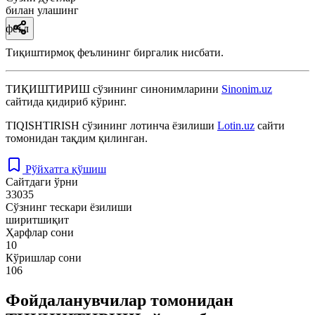
билан улашинг
феъл
Тиқиштирмоқ феълининг биргалик нисбати.
ТИҚИШТИРИШ
сўзининг синонимларини
Sinonim.uz
сайтида қидириб кўринг.
TIQISHTIRISH
сўзининг лотинча ёзилиши
Lotin.uz
сайти
томонидан тақдим қилинган.
Рўйхатга қўшиш
Сайтдаги ўрни
33035
Сўзнинг тескари ёзилиши
ширитшиқит
Ҳарфлар сони
10
Кўришлар сони
106
Фойдаланувчилар томонидан