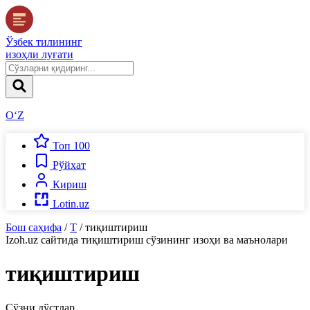
Ўзбек тилининг
изоҳли луғати
O‘Z
Топ 100
Рўйхат
Кириш
Lotin.uz
Бош саҳифа
/
Т
/
тиқиштириш
Izoh.uz
сайтида
тиқиштириш
сўзининг изоҳи ва маънолари
тиқиштириш
Сўзни дўстлар