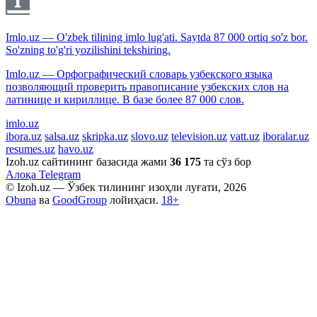
Imlo.uz — O'zbek tilining imlo lug'ati. Saytda 87 000 ortiq so'z bor.
So'zning to'g'ri yozilishini tekshiring.
Imlo.uz — Орфографический словарь узбекского языка
позволяющий проверить правописание узбекских слов на
латинице и кириллице. В базе более 87 000 слов.
imlo.uz
ibora.uz
salsa.uz
skripka.uz
slovo.uz
television.uz
vatt.uz
iboralar.uz
resumes.uz
havo.uz
Izoh.uz сайтининг базасида жами
36 175
та сўз бор
Алоқа
Telegram
© Izoh.uz — Ўзбек тилининг изоҳли луғати, 2026
Obuna
ва
GoodGroup
лойиҳаси.
18+