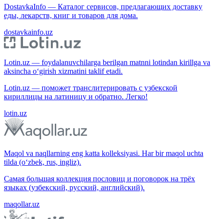
DostavkaInfo — Каталог сервисов, предлагающих доставку
еды, лекарств, книг и товаров для дома.
dostavkainfo.uz
Lotin.uz — foydalanuvchilarga berilgan matnni lotindan kirillga va
aksincha o‘girish xizmatini taklif etadi.
Lotin.uz — поможет транслитерировать с узбекской
кириллицы на латиницу и обратно. Легко!
lotin.uz
Maqol va naqllarning eng katta kolleksiyasi. Har bir maqol uchta
tilda (o‘zbek, rus, ingliz).
Самая большая коллекция пословиц и поговорок на трёх
языках (узбекский, русский, английский).
maqollar.uz