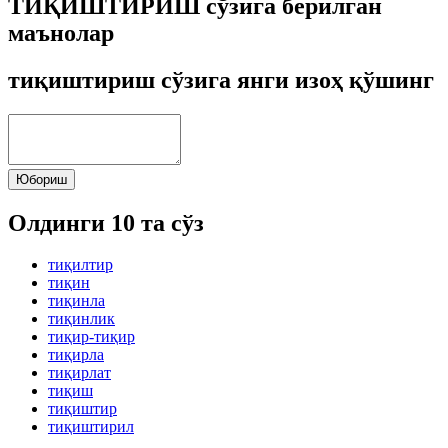
ТИҚИШТИРИШ сўзига берилган
маънолар
тиқиштириш сўзига янги изоҳ қўшинг
Юбориш
Олдинги 10 та сўз
тиқилтир
тиқин
тиқинла
тиқинлик
тиқир-тиқир
тиқирла
тиқирлат
тиқиш
тиқиштир
тиқиштирил