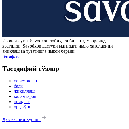
Изоҳли луғат
Savodxon
лойиҳаси билан ҳамкорликда
яратилди.
Savodxon
дастури матндаги имло хатоларини
аниқлаш ва тузатишга имкон беради.
Батафсил
Тасодифий сўзлар
сиртмоқлан
балқ
жиқиллаш
қаламтарош
ориқлат
орқа-ўнг
Ҳаммасини кўриш