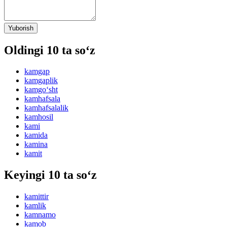
Yuborish
Oldingi 10 ta so‘z
kamgap
kamgaplik
kamgo‘sht
kamhafsala
kamhafsalalik
kamhosil
kami
kamida
kamina
kamit
Keyingi 10 ta so‘z
kamittir
kamlik
kamnamo
kamob