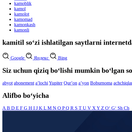
kamoblik
kamol
kamolot
kamomad
kamonkash
kamonli
kamitil so‘zi ishlatilgan saytlarni internet
Google
Яндекс
Bing
Siz uchun qiziq bo‘lishi mumkin bo‘lgan so
abyot
abonement
aʼlochi
Yupiter
Qurʼon
aʼyon
Boburnoma
achchiqla
Alifbo bo‘yicha
A
B
D
E
F
G
H
I
J
K
L
M
N
O
P
Q
R
S
T
U
V
X
Y
Z
O‘
G‘
Sh
Ch