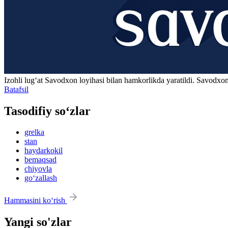
Izohli lugʻat
Savodxon
loyihasi bilan hamkorlikda yaratildi. Savodxon
Batafsil
Tasodifiy so‘zlar
grelka
stan
haydarkokil
bemaqsad
chiyovla
go‘zallash
Hammasini ko‘rish
Yangi so'zlar