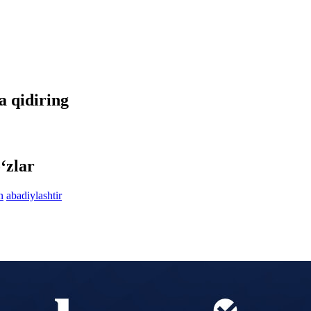
da qidiring
‘zlar
n
abadiylashtir