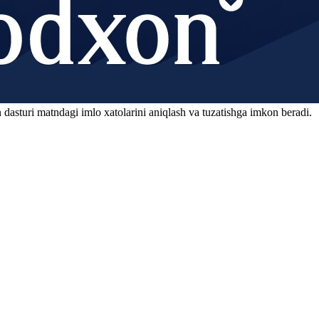
 dasturi matndagi imlo xatolarini aniqlash va tuzatishga imkon beradi.