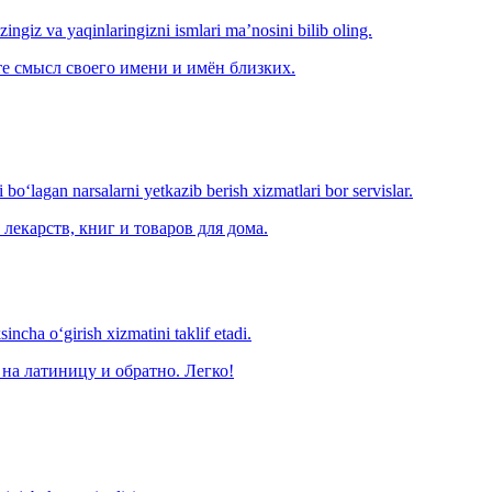
‘zingiz va yaqinlaringizni ismlari ma’nosini bilib oling.
е смысл своего имени и имён близких.
o‘lagan narsalarni yetkazib berish xizmatlari bor servislar.
лекарств, книг и товаров для дома.
ncha o‘girish xizmatini taklif etadi.
на латиницу и обратно. Легко!