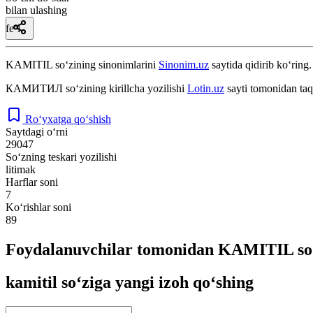
bilan ulashing
fe’l
KAMITIL
so‘zining sinonimlarini
Sinonim.uz
saytida qidirib ko‘ring.
КАМИТИЛ
so‘zining kirillcha yozilishi
Lotin.uz
sayti tomonidan taq
Ro‘yxatga qo‘shish
Saytdagi o‘rni
29047
So‘zning teskari yozilishi
litimak
Harflar soni
7
Ko‘rishlar soni
89
Foydalanuvchilar tomonidan KAMITIL so‘
kamitil so‘ziga yangi izoh qo‘shing