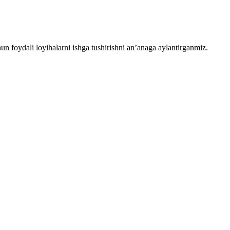
chun foydali loyihalarni ishga tushirishni an’anaga aylantirganmiz.