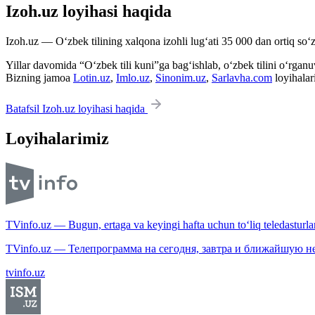
Izoh.uz loyihasi haqida
Izoh.uz — O‘zbek tilining xalqona izohli lug‘ati 35 000 dan ortiq so‘zl
Yillar davomida “O‘zbek tili kuni”ga bag‘ishlab, o‘zbek tilini o‘rganuvc
Bizning jamoa
Lotin.uz
,
Imlo.uz
,
Sinonim.uz
,
Sarlavha.com
loyihalar
Batafsil Izoh.uz loyihasi haqida
Loyihalarimiz
TVinfo.uz — Bugun, ertaga va keyingi hafta uchun to‘liq teledasturlar
TVinfo.uz — Телепрограмма на сегодня, завтра и ближайшую н
tvinfo.uz