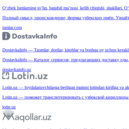
O‘zbek Ismlarning to‘liq, batafsil ma’nosi, kelib chiqishi, shakllari. O
Полный смысл, происхождение, формы узбекских имён. Узнайт
ismlar.com
DostavkaInfo — Taomlar, dorilar, kitoblar va boshqa uy uchun kerakli b
DostavkaInfo — Каталог сервисов, предлагающих доставку еды, 
dostavkainfo.uz
Lotin.uz — foydalanuvchilarga berilgan matnni lotindan kirillga va aksi
Lotin.uz — поможет транслитерировать с узбекской кириллицы 
lotin.uz