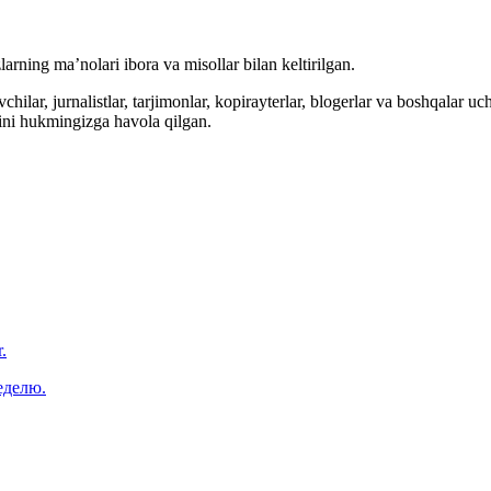
arning ma’nolari ibora va misollar bilan keltirilgan.
hilar, jurnalistlar, tarjimonlar, kopirayterlar, blogerlar va boshqalar u
ini hukmingizga havola qilgan.
.
еделю.