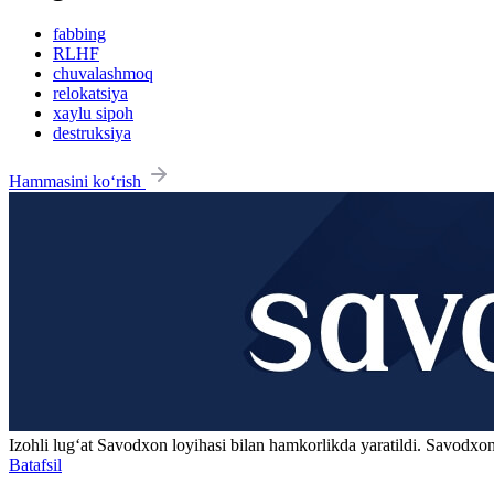
fabbing
RLHF
chuvalashmoq
relokatsiya
xaylu sipoh
destruksiya
Hammasini ko‘rish
Izohli lugʻat
Savodxon
loyihasi bilan hamkorlikda yaratildi. Savodxon
Batafsil