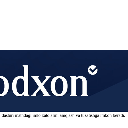
 dasturi matndagi imlo xatolarini aniqlash va tuzatishga imkon beradi.