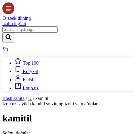
O‘zbek tilining
izohli lug‘ati
ЎЗ
Top 100
Ro‘yxat
Kirish
Lotin.uz
Bosh sahifa
/
K
/
kamitil
Izoh.uz
saytida
kamitil
so‘zining izohi va ma’nolari
kamitil
So‘zni do‘stlar