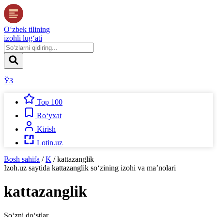
O‘zbek tilining
izohli lug‘ati
ЎЗ
Top 100
Ro‘yxat
Kirish
Lotin.uz
Bosh sahifa
/
K
/
kattazanglik
Izoh.uz
saytida
kattazanglik
so‘zining izohi va ma’nolari
kattazanglik
So‘zni do‘stlar