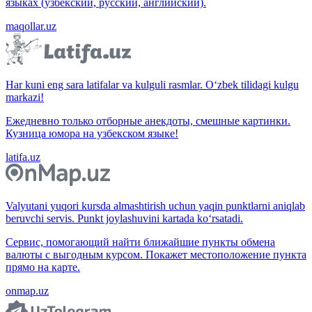
языках (узбекский, русский, английский).
maqollar.uz
Har kuni eng sara latifalar va kulguli rasmlar. O‘zbek tilidagi kulgu
markazi!
Ежедневно только отборные анекдоты, смешные картинки.
Кузница юмора на узбекском языке!
latifa.uz
Valyutani yuqori kursda almashtirish uchun yaqin punktlarni aniqlab
beruvchi servis. Punkt joylashuvini kartada ko‘rsatadi.
Сервис, помогающий найти ближайшие пункты обмена
валюты с выгодным курсом. Покажет местоположение пункта
прямо на карте.
onmap.uz