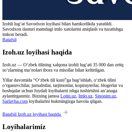
Izohli lugʻat
Savodxon
loyihasi bilan hamkorlikda yaratildi.
Savodxon dasturi matndagi imlo xatolarini aniqlash va tuzatishga
imkon beradi.
Batafsil
Izoh.uz loyihasi haqida
Izoh.uz — O‘zbek tilining xalqona izohli lug‘ati 35 000 dan ortiq
so‘zlarning ma’nolari ibora va misollar bilan keltirilgan.
Yillar davomida “O‘zbek tili kuni”ga bag‘ishlab, o‘zbek tilini
o‘rganuvchilar, jurnalistlar, tarjimonlar, kopirayterlar, blogerlar va
boshqalar uchun foydali loyihalarni ishga tushirishni an’anaga
aylantirganmiz. Bizning jamoa
Lotin.uz
,
Imlo.uz
,
Sinonim.uz
,
Sarlavha.com
loyihalarini hukmingizga havola qilgan.
Batafsil Izoh.uz loyihasi haqida
Loyihalarimiz