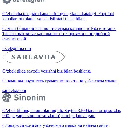
O‘zbekcha telegram kanallarining eng katta katalogi. Faqt faol
kanallar, ruknlarda va batafsil statistikasi bilan.
Самый большой каталог телеграм каналов в Узбекистане.
Только активные каналы по категориям и с подробной
статистикой.
uztelegram.com
O‘zbek tilida savodli yozishni biz bilan boshlang.
С нами вы научитесь грамотно писать на узбекском языке.
sarlavha.com
O‘zbek tilining sinonimlar lug‘ati. Saytda 3300 tadan ortiq so‘zlar,
900 ga yaqin sinonim so‘zlar to‘plamiga jamlangan.
Словарь синонимов узбекского языка на нашем сайте