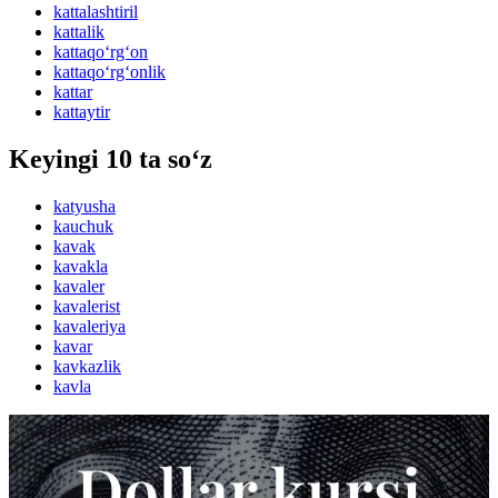
kattalashtiril
kattalik
kattaqo‘rg‘on
kattaqo‘rg‘onlik
kattar
kattaytir
Keyingi 10 ta so‘z
katyusha
kauchuk
kavak
kavakla
kavaler
kavalerist
kavaleriya
kavar
kavkazlik
kavla