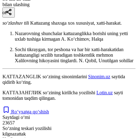
bilan ulashing
ot
so‘zlashuv tili
Kattazang shaxsga xos xususiyat, xatti-harakat.
Nazarovning shunchalar kattazanglikka borishi uning yetti
uxlab tushiga kirmagan
A. Koʻchimov, Halqa
Sochi tikraygan, tor peshona va har bir xatti-harakatidan
kattazangligi sezilib turadigan toshkentlik mehmon
Xalilovning hikoyasini tinglardi.
N. Qobil, Unutilgan sohillar
KATTAZANGLIK
so‘zining sinonimlarini
Sinonim.uz
saytida
qidirib ko‘ring.
КАТТАЗАНГЛИК
so‘zining kirillcha yozilishi
Lotin.uz
sayti
tomonidan taqdim qilingan.
Ro‘yxatga qo‘shish
Saytdagi o‘rni
23657
So‘zning teskari yozilishi
kilgnazattak