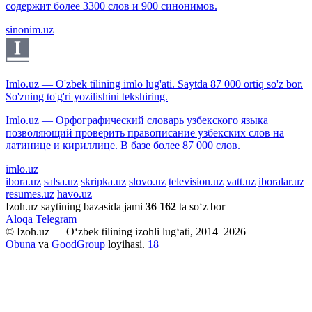
содержит более 3300 слов и 900 синонимов.
sinonim.uz
Imlo.uz — O'zbek tilining imlo lug'ati. Saytda 87 000 ortiq so'z bor.
So'zning to'g'ri yozilishini tekshiring.
Imlo.uz — Орфографический словарь узбекского языка
позволяющий проверить правописание узбекских слов на
латинице и кириллице. В базе более 87 000 слов.
imlo.uz
ibora.uz
salsa.uz
skripka.uz
slovo.uz
television.uz
vatt.uz
iboralar.uz
resumes.uz
havo.uz
Izoh.uz saytining bazasida jami
36 162
ta so‘z bor
Aloqa
Telegram
© Izoh.uz — O‘zbek tilining izohli lug‘ati, 2014–2026
Obuna
va
GoodGroup
loyihasi.
18+