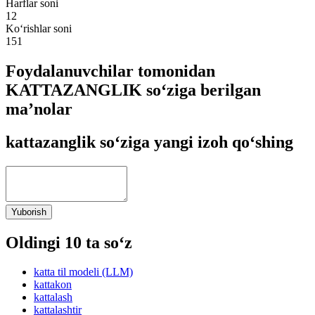
Harflar soni
12
Ko‘rishlar soni
151
Foydalanuvchilar tomonidan
KATTAZANGLIK so‘ziga berilgan
ma’nolar
kattazanglik so‘ziga yangi izoh qo‘shing
Yuborish
Oldingi 10 ta so‘z
katta til modeli (LLM)
kattakon
kattalash
kattalashtir