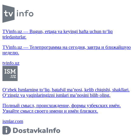
TVinfo.uz — Bugun, ertaga va keyingi hafta uchun to‘liq
teledasturlar.
TVinfo.uz — Телепрограмма на сегодня, завтра и ближайшую
неделю.
tvinfo.uz
O‘zbek Ismlarning to‘liq, batafsil ma’nosi, kelib chiqishi, shakllari.
O‘zingiz va yaqinlaringizni ismlari ma’nosini bilib oling.
Полный смысл, происхождение, формы узбекских имён.
Узнайте смысл своего имени и имён близких.
ismlar.com