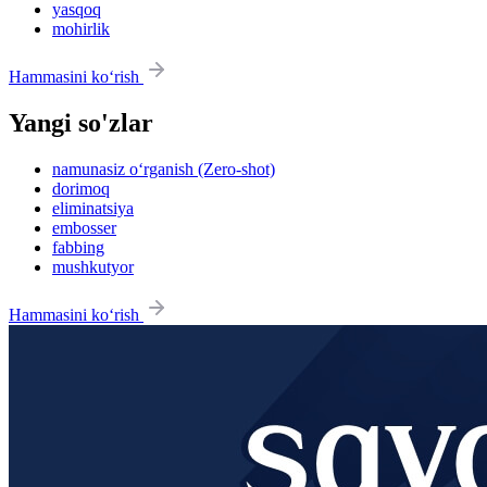
yasqoq
mohirlik
Hammasini ko‘rish
Yangi so'zlar
namunasiz o‘rganish (Zero-shot)
dorimoq
eliminatsiya
embosser
fabbing
mushkutyor
Hammasini ko‘rish