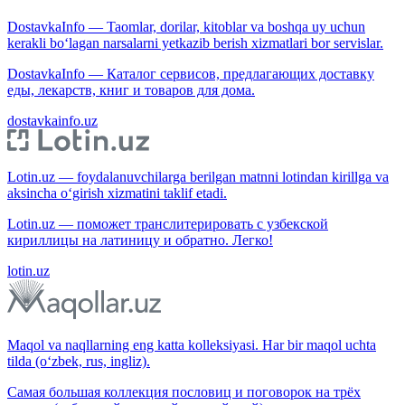
DostavkaInfo — Taomlar, dorilar, kitoblar va boshqa uy uchun
kerakli bo‘lagan narsalarni yetkazib berish xizmatlari bor servislar.
DostavkaInfo — Каталог сервисов, предлагающих доставку
еды, лекарств, книг и товаров для дома.
dostavkainfo.uz
Lotin.uz — foydalanuvchilarga berilgan matnni lotindan kirillga va
aksincha o‘girish xizmatini taklif etadi.
Lotin.uz — поможет транслитерировать с узбекской
кириллицы на латиницу и обратно. Легко!
lotin.uz
Maqol va naqllarning eng katta kolleksiyasi. Har bir maqol uchta
tilda (o‘zbek, rus, ingliz).
Самая большая коллекция пословиц и поговорок на трёх