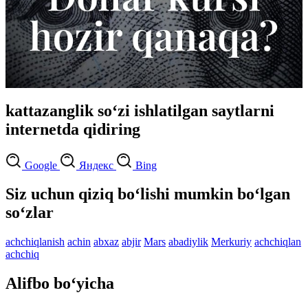
kattazanglik so‘zi ishlatilgan saytlarni
internetda qidiring
Google
Яндекс
Bing
Siz uchun qiziq bo‘lishi mumkin bo‘lgan
so‘zlar
achchiqlanish
achin
abxaz
abjir
Mars
abadiylik
Merkuriy
achchiqlan
achchiq
Alifbo bo‘yicha