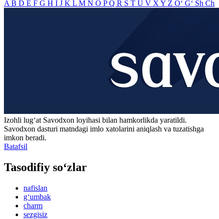
A
B
D
E
F
G
H
I
J
K
L
M
N
O
P
Q
R
S
T
U
V
X
Y
Z
O‘
G‘
Sh
Ch
Izohli lugʻat
Savodxon
loyihasi bilan hamkorlikda yaratildi.
Savodxon dasturi matndagi imlo xatolarini aniqlash va tuzatishga
imkon beradi.
Batafsil
Tasodifiy so‘zlar
nafislan
g‘umbak
charm
sezgisiz