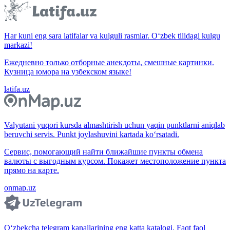
Har kuni eng sara latifalar va kulguli rasmlar. O‘zbek tilidagi kulgu
markazi!
Ежедневно только отборные анекдоты, смешные картинки.
Кузница юмора на узбекском языке!
latifa.uz
Valyutani yuqori kursda almashtirish uchun yaqin punktlarni aniqlab
beruvchi servis. Punkt joylashuvini kartada ko‘rsatadi.
Сервис, помогающий найти ближайшие пункты обмена
валюты с выгодным курсом. Покажет местоположение пункта
прямо на карте.
onmap.uz
O‘zbekcha telegram kanallarining eng katta katalogi. Faqt faol