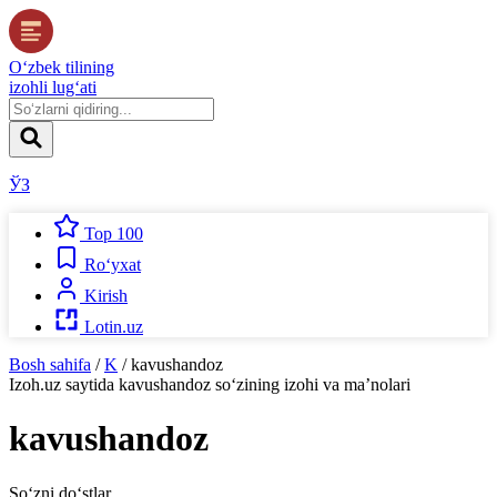
O‘zbek tilining
izohli lug‘ati
ЎЗ
Top 100
Ro‘yxat
Kirish
Lotin.uz
Bosh sahifa
/
K
/
kavushandoz
Izoh.uz
saytida
kavushandoz
so‘zining izohi va ma’nolari
kavushandoz
So‘zni do‘stlar