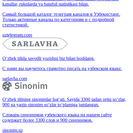
kanallar, ruknlarda va batafsil statistikasi bilan.
Самый большой каталог телеграм каналов в Узбекистане.
Только активные каналы по категориям и с подробной
статистикой.
uztelegram.com
O‘zbek tilida savodli yozishni biz bilan boshlang.
С нами вы научитесь грамотно писать на узбекском языке.
sarlavha.com
O‘zbek tilining sinonimlar lug‘ati. Saytda 3300 tadan ortiq so‘zlar,
900 ga yaqin sinonim so‘zlar to‘plamiga jamlangan.
Словарь синонимов узбекского языка на нашем сайте
содержит более 3300 слов и 900 синонимов.
sinonim.uz