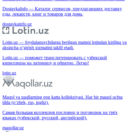
DostavkaInfo — Каталог сервисов, предлагающих доставку
еды, лекарств, книг и товаров для дома.
dostavkainfo.uz
Lotin.uz — foydalanuvchilarga berilgan matnni lotindan kirillga va
aksincha o‘girish xizmatini taklif etadi.
Lotin.uz — поможет транслитерировать с узбекской
кириллицы на латиницу и обратно. Легко!
lotin.uz
Maqol va naqllarning eng katta kolleksiyasi. Har bir maqol uchta
tilda (o‘zbek, rus, ingliz).
Самая большая коллекция пословиц и поговорок на трёх
языках (узбекский, русский, английский).
maqollar.uz