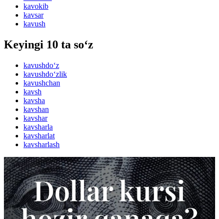
kavokib
kavsar
kavush
Keyingi 10 ta so‘z
kavushdo‘z
kavushdo‘zlik
kavushchan
kavsh
kavsha
kavshan
kavshar
kavsharla
kavsharlat
kavsharlash