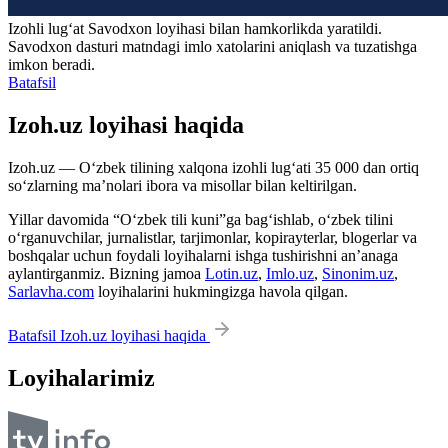
Izohli lugʻat
Savodxon
loyihasi bilan hamkorlikda yaratildi.
Savodxon dasturi matndagi imlo xatolarini aniqlash va tuzatishga
imkon beradi.
Batafsil
Izoh.uz loyihasi haqida
Izoh.uz — O‘zbek tilining xalqona izohli lug‘ati 35 000 dan ortiq
so‘zlarning ma’nolari ibora va misollar bilan keltirilgan.
Yillar davomida “O‘zbek tili kuni”ga bag‘ishlab, o‘zbek tilini
o‘rganuvchilar, jurnalistlar, tarjimonlar, kopirayterlar, blogerlar va
boshqalar uchun foydali loyihalarni ishga tushirishni an’anaga
aylantirganmiz. Bizning jamoa
Lotin.uz
,
Imlo.uz
,
Sinonim.uz
,
Sarlavha.com
loyihalarini hukmingizga havola qilgan.
Batafsil Izoh.uz loyihasi haqida
Loyihalarimiz