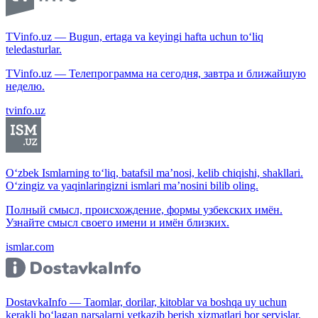
TVinfo.uz — Bugun, ertaga va keyingi hafta uchun to‘liq
teledasturlar.
TVinfo.uz — Телепрограмма на сегодня, завтра и ближайшую
неделю.
tvinfo.uz
O‘zbek Ismlarning to‘liq, batafsil ma’nosi, kelib chiqishi, shakllari.
O‘zingiz va yaqinlaringizni ismlari ma’nosini bilib oling.
Полный смысл, происхождение, формы узбекских имён.
Узнайте смысл своего имени и имён близких.
ismlar.com
DostavkaInfo — Taomlar, dorilar, kitoblar va boshqa uy uchun
kerakli bo‘lagan narsalarni yetkazib berish xizmatlari bor servislar.