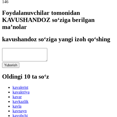
146
Foydalanuvchilar tomonidan
KAVUSHANDOZ so‘ziga berilgan
ma’nolar
kavushandoz so‘ziga yangi izoh qo‘shing
Yuborish
Oldingi 10 ta so‘z
kavalerist
kavaleriya
kavar
kavkazlik
kavla
kavnayn
kavobchi