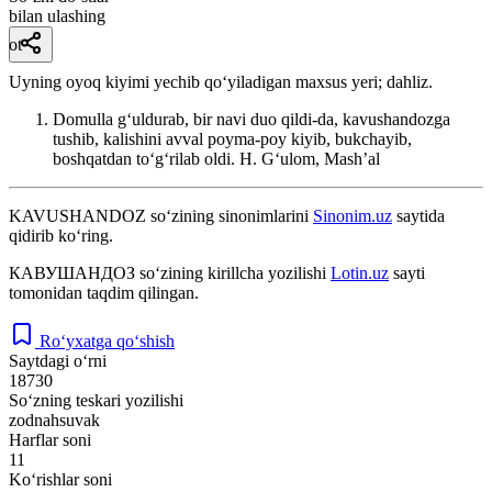
bilan ulashing
ot
Uyning oyoq kiyimi yechib qoʻyiladigan maxsus yeri; dahliz.
Domulla gʻuldurab, bir navi duo qildi-da, kavushandozga
tushib, kalishini avval poyma-poy kiyib, bukchayib,
boshqatdan toʻgʻrilab oldi.
H. Gʻulom, Mashʼal
KAVUSHANDOZ
so‘zining sinonimlarini
Sinonim.uz
saytida
qidirib ko‘ring.
КАВУШАНДОЗ
so‘zining kirillcha yozilishi
Lotin.uz
sayti
tomonidan taqdim qilingan.
Ro‘yxatga qo‘shish
Saytdagi o‘rni
18730
So‘zning teskari yozilishi
zodnahsuvak
Harflar soni
11
Ko‘rishlar soni