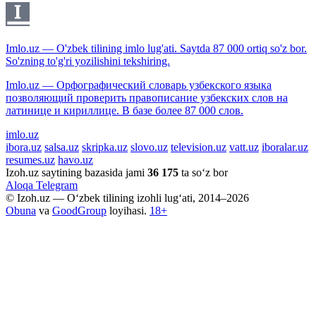
Imlo.uz — O'zbek tilining imlo lug'ati. Saytda 87 000 ortiq so'z bor.
So'zning to'g'ri yozilishini tekshiring.
Imlo.uz — Орфографический словарь узбекского языка
позволяющий проверить правописание узбекских слов на
латинице и кириллице. В базе более 87 000 слов.
imlo.uz
ibora.uz
salsa.uz
skripka.uz
slovo.uz
television.uz
vatt.uz
iboralar.uz
resumes.uz
havo.uz
Izoh.uz saytining bazasida jami
36 175
ta so‘z bor
Aloqa
Telegram
© Izoh.uz — O‘zbek tilining izohli lug‘ati, 2014–2026
Obuna
va
GoodGroup
loyihasi.
18+