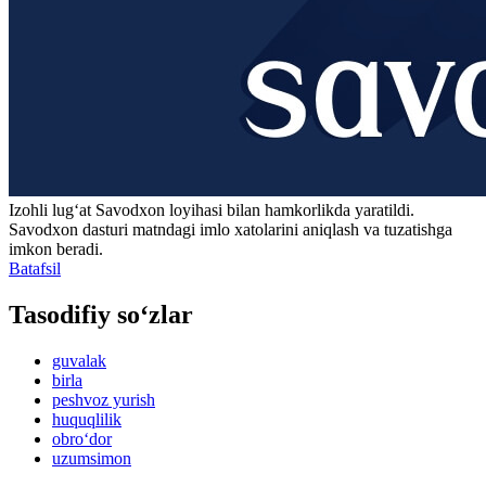
Izohli lugʻat
Savodxon
loyihasi bilan hamkorlikda yaratildi.
Savodxon dasturi matndagi imlo xatolarini aniqlash va tuzatishga
imkon beradi.
Batafsil
Tasodifiy so‘zlar
guvalak
birla
peshvoz yurish
huquqlilik
obro‘dor
uzumsimon