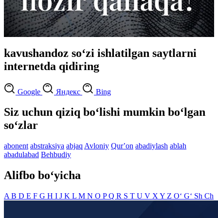
kavushandoz so‘zi ishlatilgan saytlarni
internetda qidiring
Google
Яндекс
Bing
Siz uchun qiziq bo‘lishi mumkin bo‘lgan
so‘zlar
abonent
abstraksiya
abjaq
Avloniy
Qurʼon
abadiylash
ablah
abadulabad
Behbudiy
Alifbo bo‘yicha
A
B
D
E
F
G
H
I
J
K
L
M
N
O
P
Q
R
S
T
U
V
X
Y
Z
O‘
G‘
Sh
Ch