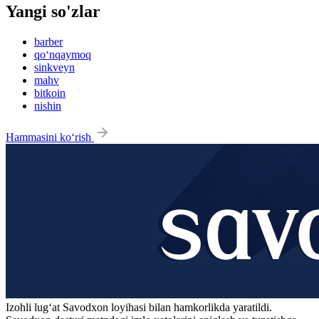
Yangi so'zlar
barber
qo‘nqaymoq
sinkveyn
mahv
bitkoin
nishin
Hammasini ko‘rish
Izohli lugʻat
Savodxon
loyihasi bilan hamkorlikda yaratildi.