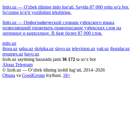
Imlo.uz — O'zbek tilining imlo lug'ati. Saytda 87 000 ortiq so'z bor.
So'zning to'g'ri yozilishini tekshiring.
Imlo.uz — Орфографический словарь узбекского языка
позволяющий проверить правописание узбекских слов на
латинице и кириллице. В базе более 87 000 слов.
imlo.uz
ibora.uz
salsa.uz
skripka.uz
slovo.uz
television.uz
vatt.uz
iboralar.uz
resumes.uz
havo.uz
Izoh.uz saytining bazasida jami
36 172
ta so‘z bor
Aloqa
Telegram
© Izoh.uz — O‘zbek tilining izohli lug‘ati, 2014–2026
Obuna
va
GoodGroup
loyihasi.
18+