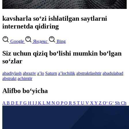
kavsharla so‘zi ishlatilgan saytlarni
internetda qidiring
Google
Яндекс
Bing
Siz uchun qiziq bo‘lishi mumkin bo‘lgan
so‘zlar
abadiylash
abraziv
aʼlo
Saturn
aʼlochilik
abstraktlashtir
abadulabad
abstrakt
achimtir
Alifbo bo‘yicha
A
B
D
E
F
G
H
I
J
K
L
M
N
O
P
Q
R
S
T
U
V
X
Y
Z
O‘
G‘
Sh
Ch