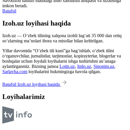
Savodxon dasturi matndagi imlo xatolarini aniqlash va tuzatishga
imkon beradi.
Batafsil
Izoh.uz loyihasi haqida
Izoh.uz — O‘zbek tilining xalqona izohli lug‘ati 35 000 dan ortiq
so‘zlarning ma’nolari ibora va misollar bilan keltirilgan.
Yillar davomida “O‘zbek tili kuni”ga bag‘ishlab, o‘zbek tilini
o‘rganuvchilar, jurnalistlar, tarjimonlar, kopirayterlar, blogerlar va
boshqalar uchun foydali loyihalarni ishga tushirishni an’anaga
aylantirganmiz. Bizning jamoa
Lotin.uz
,
Imlo.uz
,
Sinonim.uz
,
Sarlavha.com
loyihalarini hukmingizga havola qilgan.
Batafsil Izoh.uz loyihasi haqida
Loyihalarimiz