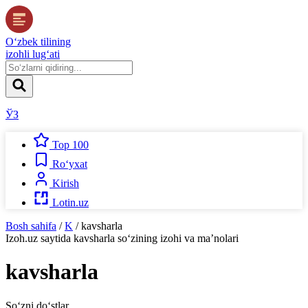
O‘zbek tilining
izohli lug‘ati
ЎЗ
Top 100
Ro‘yxat
Kirish
Lotin.uz
Bosh sahifa
/
K
/
kavsharla
Izoh.uz
saytida
kavsharla
so‘zining izohi va ma’nolari
kavsharla
So‘zni do‘stlar