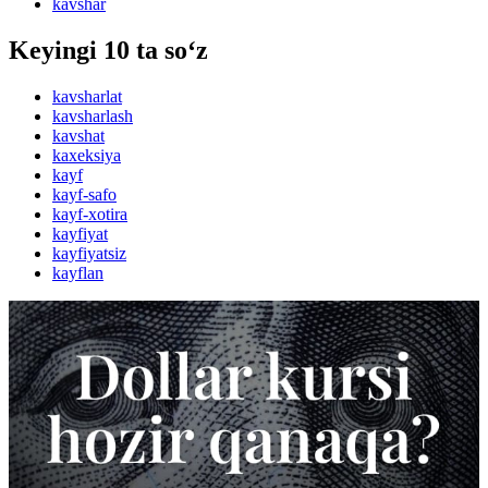
kavshar
Keyingi 10 ta so‘z
kavsharlat
kavsharlash
kavshat
kaxeksiya
kayf
kayf-safo
kayf-xotira
kayfiyat
kayfiyatsiz
kayflan