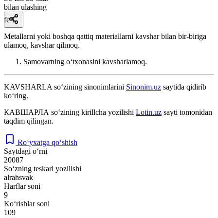
bilan ulashing
fe’l
Metallarni yoki boshqa qattiq materiallarni kavshar bilan bir-biriga
ulamoq, kavshar qilmoq.
Samovarning oʻtxonasini kavsharlamoq.
KAVSHARLA
so‘zining sinonimlarini
Sinonim.uz
saytida qidirib
ko‘ring.
КАВШАРЛА
so‘zining kirillcha yozilishi
Lotin.uz
sayti tomonidan
taqdim qilingan.
Ro‘yxatga qo‘shish
Saytdagi o‘rni
20087
So‘zning teskari yozilishi
alrahsvak
Harflar soni
9
Ko‘rishlar soni
109