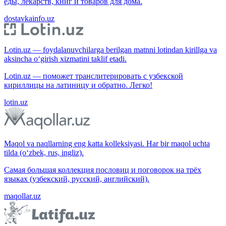
еды, лекарств, книг и товаров для дома.
dostavkainfo.uz
Lotin.uz — foydalanuvchilarga berilgan matnni lotindan kirillga va
aksincha o‘girish xizmatini taklif etadi.
Lotin.uz — поможет транслитерировать с узбекской
кириллицы на латиницу и обратно. Легко!
lotin.uz
Maqol va naqllarning eng katta kolleksiyasi. Har bir maqol uchta
tilda (o‘zbek, rus, ingliz).
Самая большая коллекция пословиц и поговорок на трёх
языках (узбекский, русский, английский).
maqollar.uz