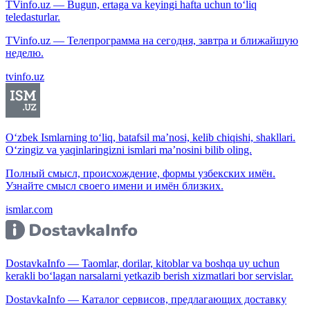
TVinfo.uz — Bugun, ertaga va keyingi hafta uchun to‘liq
teledasturlar.
TVinfo.uz — Телепрограмма на сегодня, завтра и ближайшую
неделю.
tvinfo.uz
O‘zbek Ismlarning to‘liq, batafsil ma’nosi, kelib chiqishi, shakllari.
O‘zingiz va yaqinlaringizni ismlari ma’nosini bilib oling.
Полный смысл, происхождение, формы узбекских имён.
Узнайте смысл своего имени и имён близких.
ismlar.com
DostavkaInfo — Taomlar, dorilar, kitoblar va boshqa uy uchun
kerakli bo‘lagan narsalarni yetkazib berish xizmatlari bor servislar.
DostavkaInfo — Каталог сервисов, предлагающих доставку