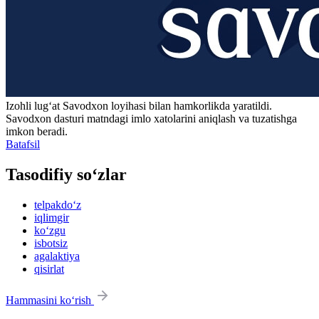
Izohli lugʻat
Savodxon
loyihasi bilan hamkorlikda yaratildi.
Savodxon dasturi matndagi imlo xatolarini aniqlash va tuzatishga
imkon beradi.
Batafsil
Tasodifiy so‘zlar
telpakdo‘z
iqlimgir
ko‘zgu
isbotsiz
agalaktiya
qisirlat
Hammasini ko‘rish