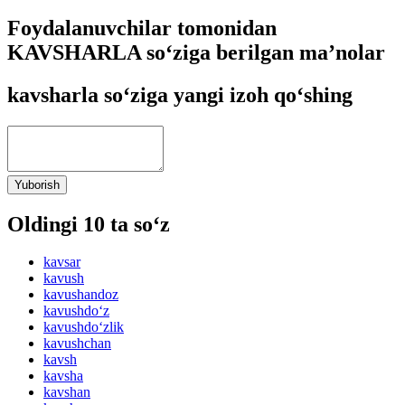
Foydalanuvchilar tomonidan
KAVSHARLA so‘ziga berilgan ma’nolar
kavsharla so‘ziga yangi izoh qo‘shing
Yuborish
Oldingi 10 ta so‘z
kavsar
kavush
kavushandoz
kavushdo‘z
kavushdo‘zlik
kavushchan
kavsh
kavsha
kavshan