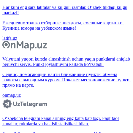
Har kuni eng sara latifalar va kulguli rasmlar. O‘zbek tilidagi kulgu
markazi!
Ежедневно только отборные анекдоты, смешные картинки.
Кузница юмора на узбекском языке!
latifa.uz
Valyutani yuqori kursda almashtirish uchun yaqin punktlarni aniqlab
beruvchi servis. Punkt joylashuvini kartada ko‘rsatadi.
Сервис, помогающий найти ближайшие пункты обмена
валюты с выгодным курсом. Покажет местоположение пункта
прямо на карте.
onmap.uz
O‘zbekcha telegram kanallarining eng katta katalogi. Faqt faol
kanallar, ruknlarda va batafsil statistikasi bilan.