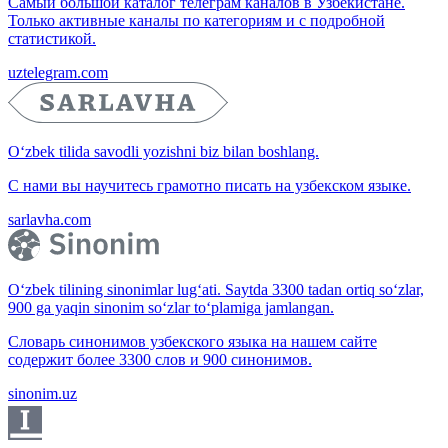
Самый большой каталог телеграм каналов в Узбекистане.
Только активные каналы по категориям и с подробной
статистикой.
uztelegram.com
O‘zbek tilida savodli yozishni biz bilan boshlang.
С нами вы научитесь грамотно писать на узбекском языке.
sarlavha.com
O‘zbek tilining sinonimlar lug‘ati. Saytda 3300 tadan ortiq so‘zlar,
900 ga yaqin sinonim so‘zlar to‘plamiga jamlangan.
Словарь синонимов узбекского языка на нашем сайте
содержит более 3300 слов и 900 синонимов.
sinonim.uz