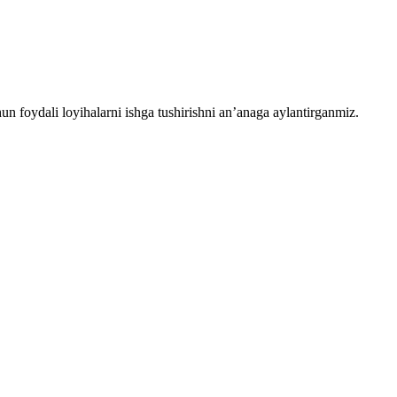
chun foydali loyihalarni ishga tushirishni an’anaga aylantirganmiz.