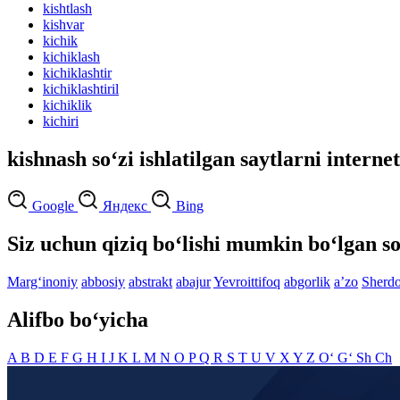
kishtlash
kishvar
kichik
kichiklash
kichiklashtir
kichiklashtiril
kichiklik
kichiri
kishnash so‘zi ishlatilgan saytlarni interne
Google
Яндекс
Bing
Siz uchun qiziq bo‘lishi mumkin bo‘lgan so
Marg‘inoniy
abbosiy
abstrakt
abajur
Yevroittifoq
abgorlik
aʼzo
Sherdo
Alifbo bo‘yicha
A
B
D
E
F
G
H
I
J
K
L
M
N
O
P
Q
R
S
T
U
V
X
Y
Z
O‘
G‘
Sh
Ch