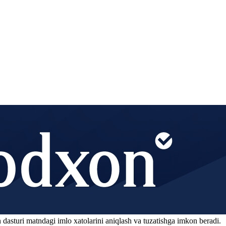
 dasturi matndagi imlo xatolarini aniqlash va tuzatishga imkon beradi.