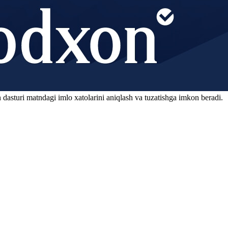
 dasturi matndagi imlo xatolarini aniqlash va tuzatishga imkon beradi.