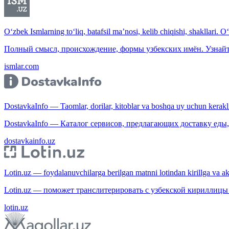
O‘zbek Ismlarning to‘liq, batafsil ma’nosi, kelib chiqishi, shakllari. O
Полный смысл, происхождение, формы узбекских имён. Узнайт
ismlar.com
DostavkaInfo — Taomlar, dorilar, kitoblar va boshqa uy uchun kerakli b
DostavkaInfo — Каталог сервисов, предлагающих доставку еды, 
dostavkainfo.uz
Lotin.uz — foydalanuvchilarga berilgan matnni lotindan kirillga va aksi
Lotin.uz — поможет транслитерировать с узбекской кириллицы 
lotin.uz