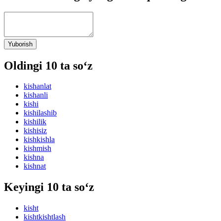
Yuborish
Oldingi 10 ta so‘z
kishanlat
kishanli
kishi
kishilashib
kishilik
kishisiz
kishkishla
kishmish
kishna
kishnat
Keyingi 10 ta so‘z
kisht
kishtkishtlash