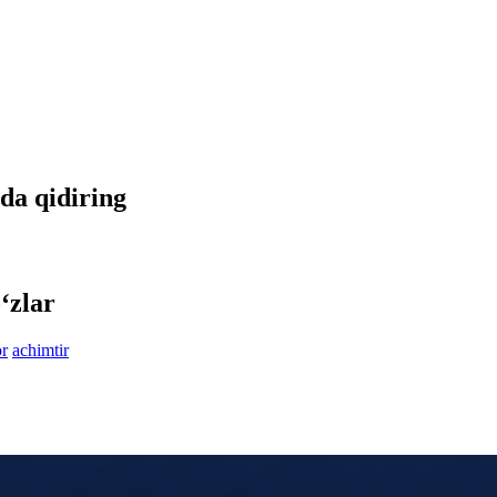
tda qidiring
‘zlar
r
achimtir