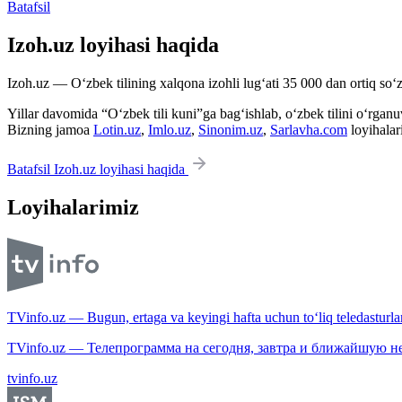
Batafsil
Izoh.uz loyihasi haqida
Izoh.uz — O‘zbek tilining xalqona izohli lug‘ati 35 000 dan ortiq so‘zl
Yillar davomida “O‘zbek tili kuni”ga bag‘ishlab, o‘zbek tilini o‘rganuvc
Bizning jamoa
Lotin.uz
,
Imlo.uz
,
Sinonim.uz
,
Sarlavha.com
loyihalar
Batafsil Izoh.uz loyihasi haqida
Loyihalarimiz
TVinfo.uz — Bugun, ertaga va keyingi hafta uchun to‘liq teledasturlar
TVinfo.uz — Телепрограмма на сегодня, завтра и ближайшую н
tvinfo.uz