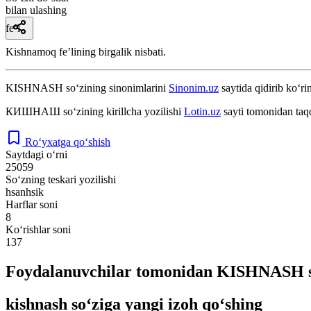
bilan ulashing
fe’l
Kishnamoq feʼlining birgalik nisbati.
KISHNASH
so‘zining sinonimlarini
Sinonim.uz
saytida qidirib ko‘ri
КИШНАШ
so‘zining kirillcha yozilishi
Lotin.uz
sayti tomonidan taq
Ro‘yxatga qo‘shish
Saytdagi o‘rni
25059
So‘zning teskari yozilishi
hsanhsik
Harflar soni
8
Ko‘rishlar soni
137
Foydalanuvchilar tomonidan KISHNASH so
kishnash so‘ziga yangi izoh qo‘shing