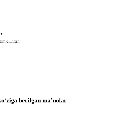
ng.
dim qilingan.
‘ziga berilgan ma’nolar