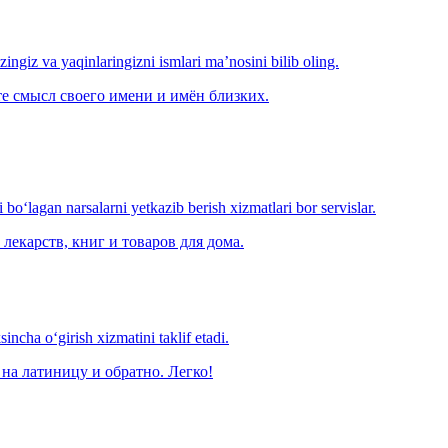
‘zingiz va yaqinlaringizni ismlari ma’nosini bilib oling.
е смысл своего имени и имён близких.
o‘lagan narsalarni yetkazib berish xizmatlari bor servislar.
лекарств, книг и товаров для дома.
ncha o‘girish xizmatini taklif etadi.
на латиницу и обратно. Легко!