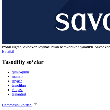
Izohli lugʻat
Savodxon
loyihasi bilan hamkorlikda yaratildi. Savodxon
Batafsil
Tasodifiy so‘zlar
qimir-qimir
mumlat
suyash
tasodifan
chiqasi
tezlantiril
Hammasini ko‘rish