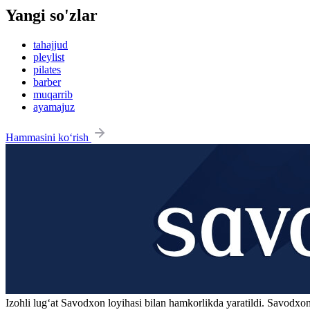
Yangi so'zlar
tahajjud
pleylist
pilates
barber
muqarrib
ayamajuz
Hammasini ko‘rish
Izohli lugʻat
Savodxon
loyihasi bilan hamkorlikda yaratildi. Savodxon