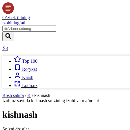
O‘zbek tilining
izohli lug‘ati
ЎЗ
Top 100
Ro‘yxat
Kirish
Lotin.uz
Bosh sahifa
/
K
/
kishnash
Izoh.uz
saytida
kishnash
so‘zining izohi va ma’nolari
kishnash
So‘zni do‘stlar