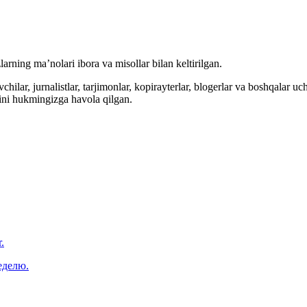
arning ma’nolari ibora va misollar bilan keltirilgan.
hilar, jurnalistlar, tarjimonlar, kopirayterlar, blogerlar va boshqalar u
ini hukmingizga havola qilgan.
.
еделю.