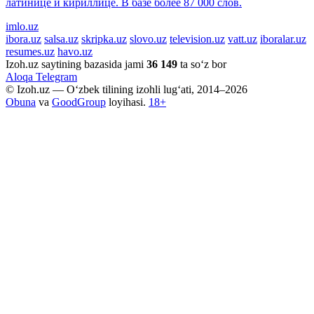
латинице и кириллице. В базе более 87 000 слов.
imlo.uz
ibora.uz
salsa.uz
skripka.uz
slovo.uz
television.uz
vatt.uz
iboralar.uz
resumes.uz
havo.uz
Izoh.uz saytining bazasida jami
36 149
ta so‘z bor
Aloqa
Telegram
© Izoh.uz — O‘zbek tilining izohli lug‘ati, 2014–2026
Obuna
va
GoodGroup
loyihasi.
18+