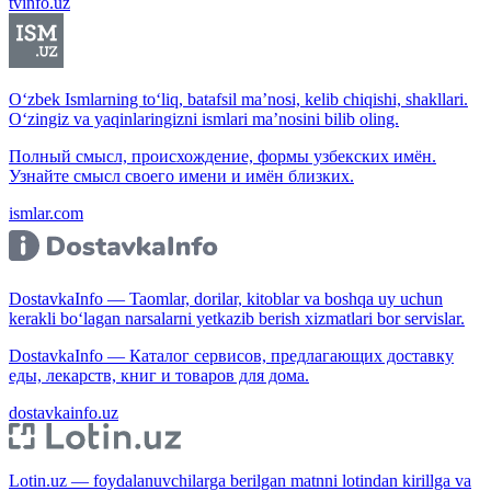
tvinfo.uz
O‘zbek Ismlarning to‘liq, batafsil ma’nosi, kelib chiqishi, shakllari.
O‘zingiz va yaqinlaringizni ismlari ma’nosini bilib oling.
Полный смысл, происхождение, формы узбекских имён.
Узнайте смысл своего имени и имён близких.
ismlar.com
DostavkaInfo — Taomlar, dorilar, kitoblar va boshqa uy uchun
kerakli bo‘lagan narsalarni yetkazib berish xizmatlari bor servislar.
DostavkaInfo — Каталог сервисов, предлагающих доставку
еды, лекарств, книг и товаров для дома.
dostavkainfo.uz
Lotin.uz — foydalanuvchilarga berilgan matnni lotindan kirillga va