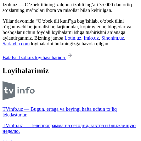
Izoh.uz — O‘zbek tilining xalqona izohli lug‘ati 35 000 dan ortiq
so‘zlarning ma’nolari ibora va misollar bilan keltirilgan.
Yillar davomida “O‘zbek tili kuni”ga bag‘ishlab, o‘zbek tilini
o‘rganuvchilar, jurnalistlar, tarjimonlar, kopirayterlar, blogerlar va
boshqalar uchun foydali loyihalarni ishga tushirishni an’anaga
aylantirganmiz. Bizning jamoa
Lotin.uz
,
Imlo.uz
,
Sinonim.uz
,
Sarlavha.com
loyihalarini hukmingizga havola qilgan.
Batafsil Izoh.uz loyihasi haqida
Loyihalarimiz
TVinfo.uz — Bugun, ertaga va keyingi hafta uchun to‘liq
teledasturlar.
TVinfo.uz — Телепрограмма на сегодня, завтра и ближайшую
неделю.