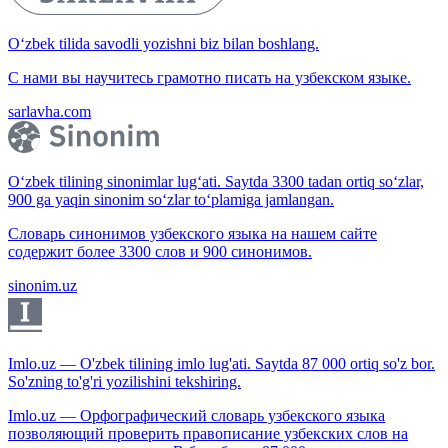
O‘zbek tilida savodli yozishni biz bilan boshlang.
С нами вы научитесь грамотно писать на узбекском языке.
sarlavha.com
O‘zbek tilining sinonimlar lug‘ati. Saytda 3300 tadan ortiq so‘zlar,
900 ga yaqin sinonim so‘zlar to‘plamiga jamlangan.
Словарь синонимов узбекского языка на нашем сайте
содержит более 3300 слов и 900 синонимов.
sinonim.uz
Imlo.uz — O'zbek tilining imlo lug'ati. Saytda 87 000 ortiq so'z bor.
So'zning to'g'ri yozilishini tekshiring.
Imlo.uz — Орфографический словарь узбекского языка
позволяющий проверить правописание узбекских слов на