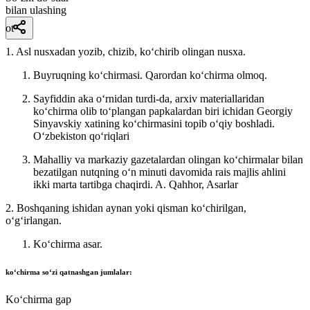
bilan ulashing
ot
1. Asl nusxadan yozib, chizib, koʻchirib olingan nusxa.
Buyruqning koʻchirmasi. Qarordan koʻchirma olmoq.
Sayfiddin aka oʻrnidan turdi-da, arxiv materiallaridan
koʻchirma olib toʻplangan papkalardan biri ichidan Georgiy
Sinyavskiy xatining koʻchirmasini topib oʻqiy boshladi.
Oʻzbekiston qoʻriqlari
Mahalliy va markaziy gazetalardan olingan koʻchirmalar bilan
bezatilgan nutqning oʻn minuti davomida rais majlis ahlini
ikki marta tartibga chaqirdi.
A. Qahhor, Asarlar
2. Boshqaning ishidan aynan yoki qisman koʻchirilgan,
oʻgʻirlangan.
Koʻchirma asar.
ko‘chirma
soʻzi qatnashgan jumlalar:
Koʻchirma gap