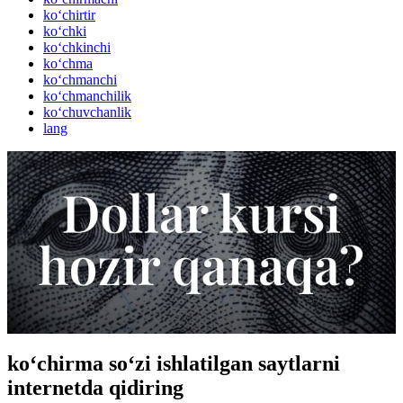
ko‘chirtir
ko‘chki
ko‘chkinchi
ko‘chma
ko‘chmanchi
ko‘chmanchilik
ko‘chuvchanlik
lang
ko‘chirma so‘zi ishlatilgan saytlarni
internetda qidiring