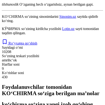
tilshunoslik
Oʻzganing hech oʻzgarishsiz, aynan berilgan gapi.
KO‘CHIRMA
so‘zining sinonimlarini
Sinonim.uz
saytida qidirib
ko‘ring.
КЎЧИРМА
so‘zining kirillcha yozilishi
Lotin.uz
sayti tomonidan
taqdim qilingan.
Ro‘yxatga qo‘shish
Saytdagi o‘rni
10208
So‘zning teskari yozilishi
amrihc‘ok
Harflar soni
9
Ko‘rishlar soni
430
Foydalanuvchilar tomonidan
KO‘CHIRMA so‘ziga berilgan ma’nolar
ko‘chirma so‘ziga yangi izoh qo‘shing