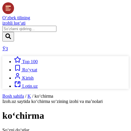
O‘zbek tilining
izohli lug‘ati
ЎЗ
Top 100
Ro‘yxat
Kirish
Lotin.uz
Bosh sahifa
/
K
/
ko‘chirma
Izoh.uz
saytida
ko‘chirma
so‘zining izohi va ma’nolari
ko‘chirma
So‘zni do‘stlar