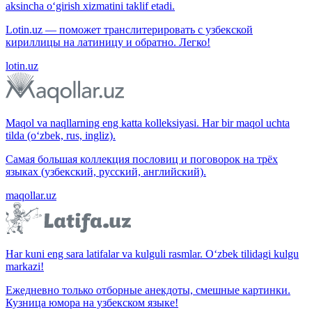
aksincha o‘girish xizmatini taklif etadi.
Lotin.uz — поможет транслитерировать с узбекской
кириллицы на латиницу и обратно. Легко!
lotin.uz
Maqol va naqllarning eng katta kolleksiyasi. Har bir maqol uchta
tilda (o‘zbek, rus, ingliz).
Самая большая коллекция пословиц и поговорок на трёх
языках (узбекский, русский, английский).
maqollar.uz
Har kuni eng sara latifalar va kulguli rasmlar. O‘zbek tilidagi kulgu
markazi!
Ежедневно только отборные анекдоты, смешные картинки.
Кузница юмора на узбекском языке!