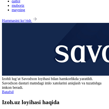
qattol
muboriz
mayning
Hammasini ko‘rish
Izohli lugʻat
Savodxon
loyihasi bilan hamkorlikda yaratildi.
Savodxon dasturi matndagi imlo xatolarini aniqlash va tuzatishga
imkon beradi.
Batafsil
Izoh.uz loyihasi haqida