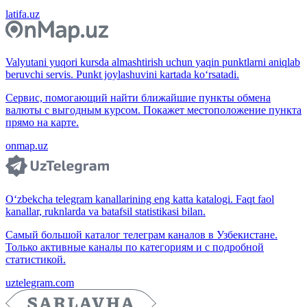
latifa.uz
Valyutani yuqori kursda almashtirish uchun yaqin punktlarni aniqlab
beruvchi servis. Punkt joylashuvini kartada ko‘rsatadi.
Сервис, помогающий найти ближайшие пункты обмена
валюты с выгодным курсом. Покажет местоположение пункта
прямо на карте.
onmap.uz
O‘zbekcha telegram kanallarining eng katta katalogi. Faqt faol
kanallar, ruknlarda va batafsil statistikasi bilan.
Самый большой каталог телеграм каналов в Узбекистане.
Только активные каналы по категориям и с подробной
статистикой.
uztelegram.com