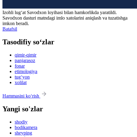
Izohli lugʻat
Savodxon
loyihasi bilan hamkorlikda yaratildi.
Savodxon dasturi matndagi imlo xatolarini aniqlash va tuzatishga
imkon beradi.
Batafsil
Tasodifiy so‘zlar
qimir-qimir
panjarasoz
fonar
etimologiya
tug‘yon
xolilat
Hammasini ko‘rish
Yangi so'zlar
shodiy
bodikamera
sheyping