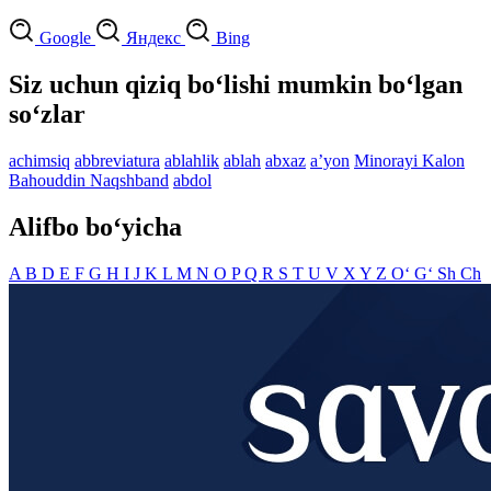
Google
Яндекс
Bing
Siz uchun qiziq bo‘lishi mumkin bo‘lgan
so‘zlar
achimsiq
abbreviatura
ablahlik
ablah
abxaz
aʼyon
Minorayi Kalon
Bahouddin Naqshband
abdol
Alifbo bo‘yicha
A
B
D
E
F
G
H
I
J
K
L
M
N
O
P
Q
R
S
T
U
V
X
Y
Z
O‘
G‘
Sh
Ch