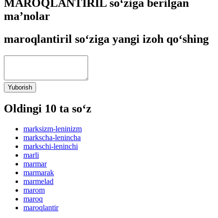
MAROQLANTIRIL so‘ziga berilgan
ma’nolar
maroqlantiril so‘ziga yangi izoh qo‘shing
Yuborish
Oldingi 10 ta so‘z
marksizm-leninizm
markscha-lenincha
markschi-leninchi
marli
marmar
marmarak
marmelad
marom
maroq
maroqlantir