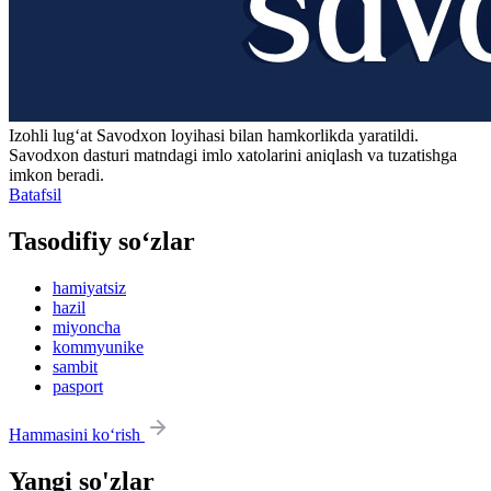
Izohli lugʻat
Savodxon
loyihasi bilan hamkorlikda yaratildi.
Savodxon dasturi matndagi imlo xatolarini aniqlash va tuzatishga
imkon beradi.
Batafsil
Tasodifiy so‘zlar
hamiyatsiz
hazil
miyoncha
kommyunike
sambit
pasport
Hammasini ko‘rish
Yangi so'zlar