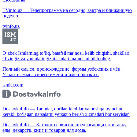
TVinfo.uz — Телепрограмма на сегодня, завтра и ближайшую
неделю.
tvinfo.uz
O‘zbek Ismlarning to‘liq, batafsil ma’nosi, kelib chiqishi, shakllari.
O‘zingiz va yaqinlaringizni ismlari ma’nosini bilib oling.
Полный смысл, происхождение, формы узбекских имён.
Узнайте смысл своего имени и имён близких.
ismlar.com
DostavkaInfo — Taomlar, dorilar, kitoblar va boshqa uy uchun
kerakli bo‘lagan narsalarni yetkazib berish xizmatlari bor servislar.
DostavkaInfo — Каталог сервисов, предлагающих доставку
еды, лекарств, книг и товаров для дома.