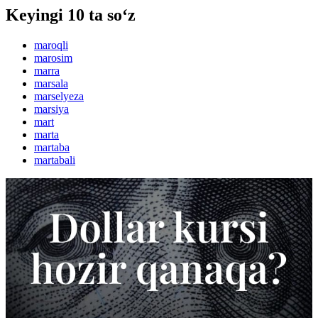
Keyingi 10 ta so‘z
maroqli
marosim
marra
marsala
marselyeza
marsiya
mart
marta
martaba
martabali