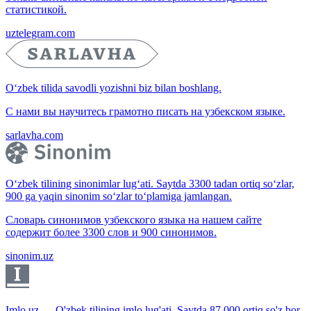
статистикой.
uztelegram.com
O‘zbek tilida savodli yozishni biz bilan boshlang.
С нами вы научитесь грамотно писать на узбекском языке.
sarlavha.com
O‘zbek tilining sinonimlar lug‘ati. Saytda 3300 tadan ortiq so‘zlar,
900 ga yaqin sinonim so‘zlar to‘plamiga jamlangan.
Словарь синонимов узбекского языка на нашем сайте
содержит более 3300 слов и 900 синонимов.
sinonim.uz
Imlo.uz — O'zbek tilining imlo lug'ati. Saytda 87 000 ortiq so'z bor.