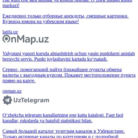
markazi!
Ежедневно только отборные анекдоты, смешные картинки.
Кузница юмора на узбекском языке!
latifa.uz
Valyutani yuqori kursda almashtirish uchun yaqin punktlarni aniqlab
beruvchi servis. Punkt joylashuvini kartada ko‘rsatadi.
Сервис, помогающий найти ближайшие пункты обмена
валюты с выгодным курсом. Покажет местоположение пункта
прямо на карте.
onmap.uz
O‘zbekcha telegram kanallarining eng katta katalogi. Faqt faol
kanallar, ruknlarda va batafsil statistikasi bilan.
Самый большой каталог телеграм каналов в Узбекистане.
Только активные каналы по категориям и с подробной