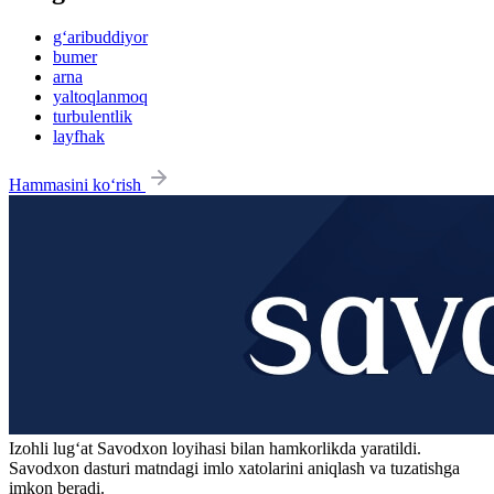
g‘aribuddiyor
bumer
arna
yaltoqlanmoq
turbulentlik
layfhak
Hammasini ko‘rish
Izohli lugʻat
Savodxon
loyihasi bilan hamkorlikda yaratildi.
Savodxon dasturi matndagi imlo xatolarini aniqlash va tuzatishga
imkon beradi.