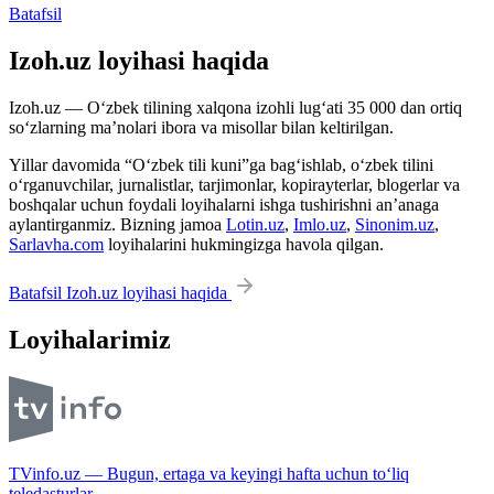
Batafsil
Izoh.uz loyihasi haqida
Izoh.uz — O‘zbek tilining xalqona izohli lug‘ati 35 000 dan ortiq
so‘zlarning ma’nolari ibora va misollar bilan keltirilgan.
Yillar davomida “O‘zbek tili kuni”ga bag‘ishlab, o‘zbek tilini
o‘rganuvchilar, jurnalistlar, tarjimonlar, kopirayterlar, blogerlar va
boshqalar uchun foydali loyihalarni ishga tushirishni an’anaga
aylantirganmiz. Bizning jamoa
Lotin.uz
,
Imlo.uz
,
Sinonim.uz
,
Sarlavha.com
loyihalarini hukmingizga havola qilgan.
Batafsil Izoh.uz loyihasi haqida
Loyihalarimiz
TVinfo.uz — Bugun, ertaga va keyingi hafta uchun to‘liq
teledasturlar.