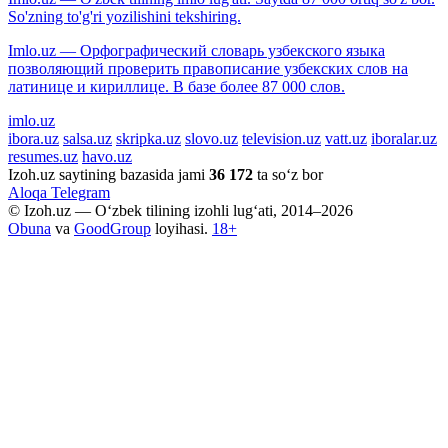
So'zning to'g'ri yozilishini tekshiring.
Imlo.uz — Орфографический словарь узбекского языка
позволяющий проверить правописание узбекских слов на
латинице и кириллице. В базе более 87 000 слов.
imlo.uz
ibora.uz
salsa.uz
skripka.uz
slovo.uz
television.uz
vatt.uz
iboralar.uz
resumes.uz
havo.uz
Izoh.uz saytining bazasida jami
36 172
ta so‘z bor
Aloqa
Telegram
© Izoh.uz — O‘zbek tilining izohli lug‘ati, 2014–2026
Obuna
va
GoodGroup
loyihasi.
18+