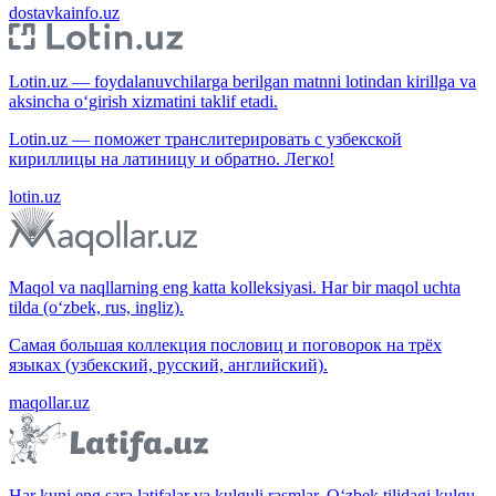
dostavkainfo.uz
Lotin.uz — foydalanuvchilarga berilgan matnni lotindan kirillga va
aksincha o‘girish xizmatini taklif etadi.
Lotin.uz — поможет транслитерировать с узбекской
кириллицы на латиницу и обратно. Легко!
lotin.uz
Maqol va naqllarning eng katta kolleksiyasi. Har bir maqol uchta
tilda (o‘zbek, rus, ingliz).
Самая большая коллекция пословиц и поговорок на трёх
языках (узбекский, русский, английский).
maqollar.uz
Har kuni eng sara latifalar va kulguli rasmlar. O‘zbek tilidagi kulgu