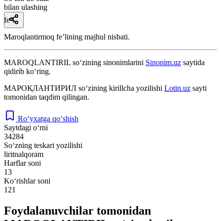
bilan ulashing
fe’l
Maroqlantirmoq feʼlining majhul nisbati.
MAROQLANTIRIL
so‘zining sinonimlarini
Sinonim.uz
saytida
qidirib ko‘ring.
МАРОҚЛАНТИРИЛ
so‘zining kirillcha yozilishi
Lotin.uz
sayti
tomonidan taqdim qilingan.
Ro‘yxatga qo‘shish
Saytdagi o‘rni
34284
So‘zning teskari yozilishi
liritnalqoram
Harflar soni
13
Ko‘rishlar soni
121
Foydalanuvchilar tomonidan