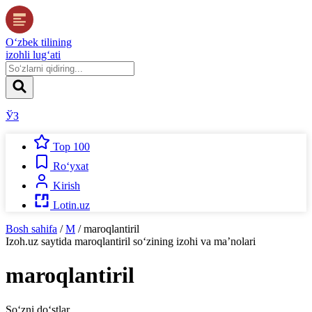
O‘zbek tilining
izohli lug‘ati
ЎЗ
Top 100
Ro‘yxat
Kirish
Lotin.uz
Bosh sahifa
/
M
/
maroqlantiril
Izoh.uz
saytida
maroqlantiril
so‘zining izohi va ma’nolari
maroqlantiril
So‘zni do‘stlar