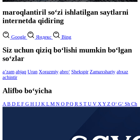
maroqlantiril so‘zi ishlatilgan saytlarni
internetda qidiring
Google
Яндекс
Bing
Siz uchun qiziq bo‘lishi mumkin bo‘lgan
so‘zlar
aʼzam
abjaq
Uran
Xorazmiy
abro‘
Shekspir
Zamaxshariy
abxaz
achintir
Alifbo bo‘yicha
A
B
D
E
F
G
H
I
J
K
L
M
N
O
P
Q
R
S
T
U
V
X
Y
Z
O‘
G‘
Sh
Ch