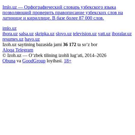
Imlo.uz — Орфографический словарь узбекского языка
позволяющий проверить правописание узбекских слов на
латинице и кириллице. В базе более 87 000 слов.
imlo.uz
ibora.uz
salsa.uz
skripka.uz
slovo.uz
television.uz
vatt.uz
iboralar.uz
resumes.uz
havo.uz
Izoh.uz saytining bazasida jami
36 172
ta so‘z bor
Aloqa
Telegram
© Izoh.uz — O‘zbek tilining izohli lug‘ati, 2014–2026
Obuna
va
GoodGroup
loyihasi.
18+