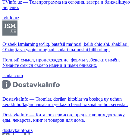
TVinfo.uz — Телепрограмма на сегодня, завтра и ближайшую
неделю.
tvinfo.uz
O‘zbek Ismlarning to‘liq, batafsil ma’nosi, kelib chiqishi, shakllari.
O‘zingiz va yaqinlaringizni ismlari ma’nosini bilib oling.
Полный смысл, происхождение, формы узбекских имён.
Узнайте смысл своего имени и имён близких.
ismlar.com
DostavkaInfo — Taomlar, dorilar, kitoblar va boshqa uy uchun
kerakli bo‘lagan narsalarni yetkazib berish xizmatlari bor servislar.
DostavkaInfo — Каталог сервисов, предлагающих доставку
еды, лекарств, книг и товаров для дома.
dostavkainfo.uz