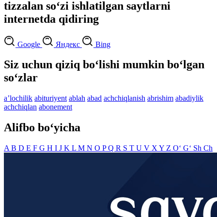
tizzalan so‘zi ishlatilgan saytlarni
internetda qidiring
Google
Яндекс
Bing
Siz uchun qiziq bo‘lishi mumkin bo‘lgan
so‘zlar
aʼlochilik
abituriyent
ablah
abad
achchiqlanish
abrishim
abadiylik
achchiqlan
abonement
Alifbo bo‘yicha
A
B
D
E
F
G
H
I
J
K
L
M
N
O
P
Q
R
S
T
U
V
X
Y
Z
O‘
G‘
Sh
Ch