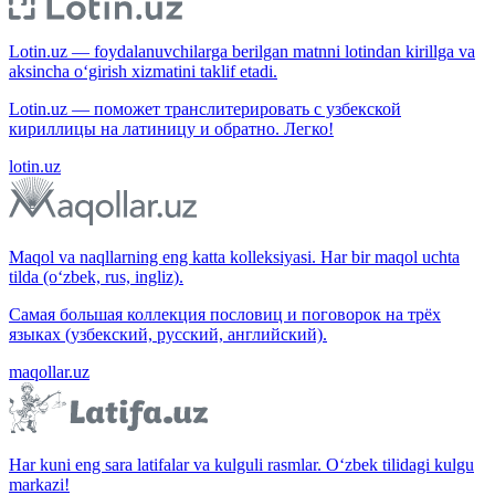
Lotin.uz — foydalanuvchilarga berilgan matnni lotindan kirillga va
aksincha o‘girish xizmatini taklif etadi.
Lotin.uz — поможет транслитерировать с узбекской
кириллицы на латиницу и обратно. Легко!
lotin.uz
Maqol va naqllarning eng katta kolleksiyasi. Har bir maqol uchta
tilda (o‘zbek, rus, ingliz).
Самая большая коллекция пословиц и поговорок на трёх
языках (узбекский, русский, английский).
maqollar.uz
Har kuni eng sara latifalar va kulguli rasmlar. O‘zbek tilidagi kulgu
markazi!