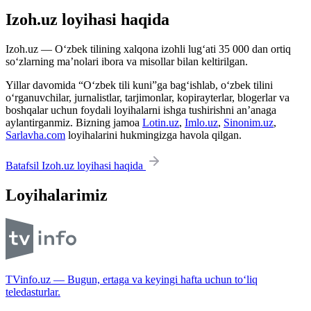
Izoh.uz loyihasi haqida
Izoh.uz — O‘zbek tilining xalqona izohli lug‘ati 35 000 dan ortiq
so‘zlarning ma’nolari ibora va misollar bilan keltirilgan.
Yillar davomida “O‘zbek tili kuni”ga bag‘ishlab, o‘zbek tilini
o‘rganuvchilar, jurnalistlar, tarjimonlar, kopirayterlar, blogerlar va
boshqalar uchun foydali loyihalarni ishga tushirishni an’anaga
aylantirganmiz. Bizning jamoa
Lotin.uz
,
Imlo.uz
,
Sinonim.uz
,
Sarlavha.com
loyihalarini hukmingizga havola qilgan.
Batafsil Izoh.uz loyihasi haqida
Loyihalarimiz
TVinfo.uz — Bugun, ertaga va keyingi hafta uchun to‘liq
teledasturlar.