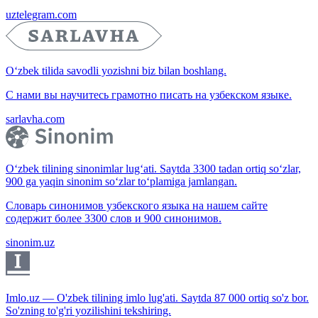
uztelegram.com
O‘zbek tilida savodli yozishni biz bilan boshlang.
С нами вы научитесь грамотно писать на узбекском языке.
sarlavha.com
O‘zbek tilining sinonimlar lug‘ati. Saytda 3300 tadan ortiq so‘zlar,
900 ga yaqin sinonim so‘zlar to‘plamiga jamlangan.
Словарь синонимов узбекского языка на нашем сайте
содержит более 3300 слов и 900 синонимов.
sinonim.uz
Imlo.uz — O'zbek tilining imlo lug'ati. Saytda 87 000 ortiq so'z bor.
So'zning to'g'ri yozilishini tekshiring.