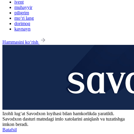
ivent
muhayyir
piligrim
mo‘ri lang
dorimoq
kavnayn
Hammasini ko‘rish
Izohli lugʻat
Savodxon
loyihasi bilan hamkorlikda yaratildi.
Savodxon dasturi matndagi imlo xatolarini aniqlash va tuzatishga
imkon beradi.
Batafsil