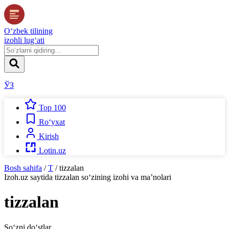
O‘zbek tilining
izohli lug‘ati
ЎЗ
Top 100
Ro‘yxat
Kirish
Lotin.uz
Bosh sahifa
/
T
/
tizzalan
Izoh.uz
saytida
tizzalan
so‘zining izohi va ma’nolari
tizzalan
So‘zni do‘stlar