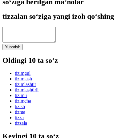
so‘ziga berilgan ma’nolar
tizzalan so‘ziga yangi izoh qo‘shing
Yuborish
Oldingi 10 ta so‘z
tizimgul
tizimlash
tizimlashtir
tizimlashtiril
tizimli
tizimcha
tizish
tizma
tizza
tizzala
Keyingi 10 ta so‘z