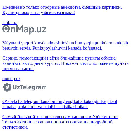
Ежедневно только отборные анекдоты, смешные картинки.
Кузница юмора на узбекском языке!
latifa.uz
Valyutani yuqori kursda almashtirish uchun yaqin punktlarni aniqlab
beruvchi servis. Punkt joylashuvini kartada ko‘rsatadi.
Сервис, помогающий найти ближайшие пункты обмена
валюты с выгодным курсом. Покажет местоположение пункта
прямо на карте.
onmap.uz
O‘zbekcha telegram kanallarining eng katta katalogi. Faqt faol
kanallar, ruknlarda va batafsil statistikasi bilan.
Самый большой каталог телеграм каналов в Узбекистане.
Только активные каналы по категориям и с подробной
статистикой.