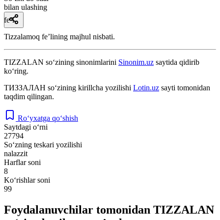
bilan ulashing
fe’l
Tizzalamoq feʼlining majhul nisbati.
TIZZALAN
so‘zining sinonimlarini
Sinonim.uz
saytida qidirib
ko‘ring.
ТИЗЗАЛАН
so‘zining kirillcha yozilishi
Lotin.uz
sayti tomonidan
taqdim qilingan.
Ro‘yxatga qo‘shish
Saytdagi o‘rni
27794
So‘zning teskari yozilishi
nalazzit
Harflar soni
8
Ko‘rishlar soni
99
Foydalanuvchilar tomonidan TIZZALAN