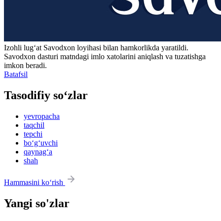
Izohli lugʻat
Savodxon
loyihasi bilan hamkorlikda yaratildi.
Savodxon dasturi matndagi imlo xatolarini aniqlash va tuzatishga
imkon beradi.
Batafsil
Tasodifiy so‘zlar
yevropacha
taqchil
tepchi
bo‘g‘uvchi
qaynag‘a
shah
Hammasini ko‘rish
Yangi so'zlar