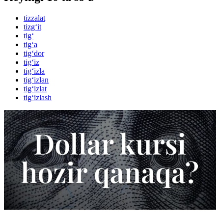
tizzalat
tizg‘it
tig‘
tig‘a
tig‘dor
tig‘iz
tig‘izla
tig‘izlan
tig‘izlat
tig‘izlash