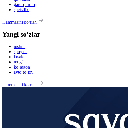
gard-qurum
spetsifik
Hammasini ko‘rish
Yangi so'zlar
nishin
spoyler
lavak
mug‘
ko‘ragon
avto-to‘lov
Hammasini ko‘rish