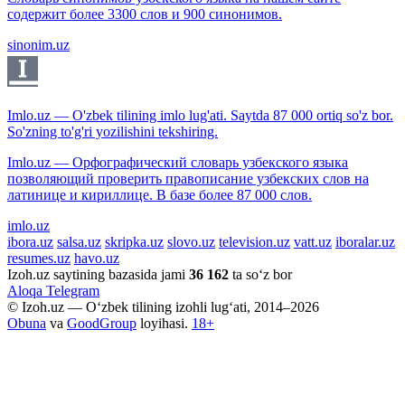
содержит более 3300 слов и 900 синонимов.
sinonim.uz
Imlo.uz — O'zbek tilining imlo lug'ati. Saytda 87 000 ortiq so'z bor.
So'zning to'g'ri yozilishini tekshiring.
Imlo.uz — Орфографический словарь узбекского языка
позволяющий проверить правописание узбекских слов на
латинице и кириллице. В базе более 87 000 слов.
imlo.uz
ibora.uz
salsa.uz
skripka.uz
slovo.uz
television.uz
vatt.uz
iboralar.uz
resumes.uz
havo.uz
Izoh.uz saytining bazasida jami
36 162
ta so‘z bor
Aloqa
Telegram
© Izoh.uz — O‘zbek tilining izohli lug‘ati, 2014–2026
Obuna
va
GoodGroup
loyihasi.
18+