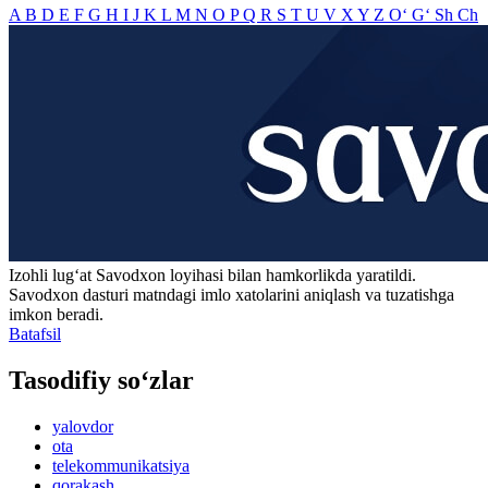
A
B
D
E
F
G
H
I
J
K
L
M
N
O
P
Q
R
S
T
U
V
X
Y
Z
O‘
G‘
Sh
Ch
Izohli lugʻat
Savodxon
loyihasi bilan hamkorlikda yaratildi.
Savodxon dasturi matndagi imlo xatolarini aniqlash va tuzatishga
imkon beradi.
Batafsil
Tasodifiy so‘zlar
yalovdor
ota
telekommunikatsiya
qorakash