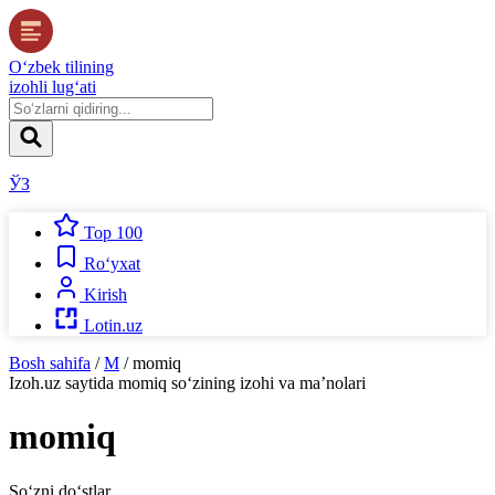
O‘zbek tilining
izohli lug‘ati
ЎЗ
Top 100
Ro‘yxat
Kirish
Lotin.uz
Bosh sahifa
/
M
/
momiq
Izoh.uz
saytida
momiq
so‘zining izohi va ma’nolari
momiq
So‘zni do‘stlar