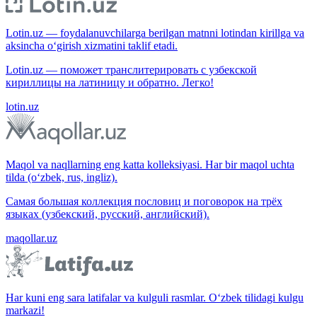
Lotin.uz — foydalanuvchilarga berilgan matnni lotindan kirillga va
aksincha o‘girish xizmatini taklif etadi.
Lotin.uz — поможет транслитерировать с узбекской
кириллицы на латиницу и обратно. Легко!
lotin.uz
Maqol va naqllarning eng katta kolleksiyasi. Har bir maqol uchta
tilda (o‘zbek, rus, ingliz).
Самая большая коллекция пословиц и поговорок на трёх
языках (узбекский, русский, английский).
maqollar.uz
Har kuni eng sara latifalar va kulguli rasmlar. O‘zbek tilidagi kulgu
markazi!