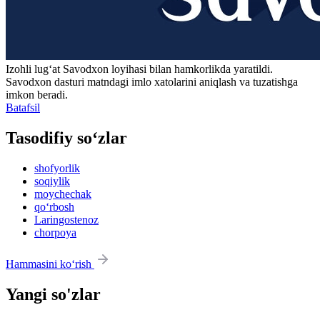
Izohli lugʻat
Savodxon
loyihasi bilan hamkorlikda yaratildi.
Savodxon dasturi matndagi imlo xatolarini aniqlash va tuzatishga
imkon beradi.
Batafsil
Tasodifiy so‘zlar
shofyorlik
soqiylik
moychechak
qo‘rbosh
Laringostenoz
chorpoya
Hammasini ko‘rish
Yangi so'zlar