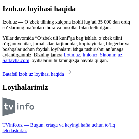
Izoh.uz loyihasi haqida
Izoh.uz — O‘zbek tilining xalqona izohli lug‘ati 35 000 dan ortiq
so‘zlarning ma’nolari ibora va misollar bilan keltirilgan.
Yillar davomida “O‘zbek tili kuni”ga bag‘ishlab, o‘zbek tilini
o‘rganuvchilar, jurnalistlar, tarjimonlar, kopirayterlar, blogerlar va
boshqalar uchun foydali loyihalarni ishga tushirishni an’anaga
aylantirganmiz. Bizning jamoa
Lotin.uz
,
Imlo.uz
,
Sinonim.uz
,
Sarlavha.com
loyihalarini hukmingizga havola qilgan.
Batafsil Izoh.uz loyihasi haqida
Loyihalarimiz
TVinfo.uz — Bugun, ertaga va keyingi hafta uchun to‘liq
teledasturlar.