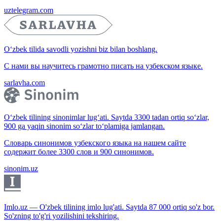
uztelegram.com
O‘zbek tilida savodli yozishni biz bilan boshlang.
С нами вы научитесь грамотно писать на узбекском языке.
sarlavha.com
O‘zbek tilining sinonimlar lug‘ati. Saytda 3300 tadan ortiq so‘zlar,
900 ga yaqin sinonim so‘zlar to‘plamiga jamlangan.
Словарь синонимов узбекского языка на нашем сайте
содержит более 3300 слов и 900 синонимов.
sinonim.uz
Imlo.uz — O'zbek tilining imlo lug'ati. Saytda 87 000 ortiq so'z bor.
So'zning to'g'ri yozilishini tekshiring.