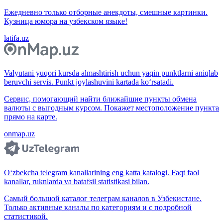
Ежедневно только отборные анекдоты, смешные картинки.
Кузница юмора на узбекском языке!
latifa.uz
Valyutani yuqori kursda almashtirish uchun yaqin punktlarni aniqlab
beruvchi servis. Punkt joylashuvini kartada ko‘rsatadi.
Сервис, помогающий найти ближайшие пункты обмена
валюты с выгодным курсом. Покажет местоположение пункта
прямо на карте.
onmap.uz
O‘zbekcha telegram kanallarining eng katta katalogi. Faqt faol
kanallar, ruknlarda va batafsil statistikasi bilan.
Самый большой каталог телеграм каналов в Узбекистане.
Только активные каналы по категориям и с подробной
статистикой.