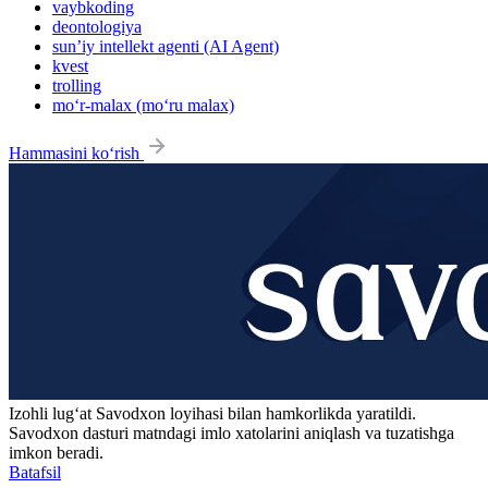
vaybkoding
deontologiya
sun’iy intellekt agenti (AI Agent)
kvest
trolling
mo‘r-malax (mo‘ru malax)
Hammasini ko‘rish
Izohli lugʻat
Savodxon
loyihasi bilan hamkorlikda yaratildi.
Savodxon dasturi matndagi imlo xatolarini aniqlash va tuzatishga
imkon beradi.
Batafsil