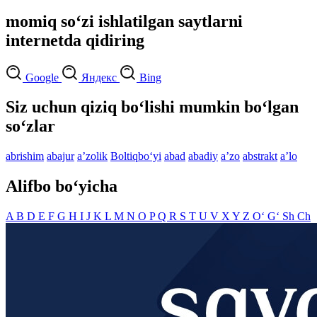
momiq so‘zi ishlatilgan saytlarni
internetda qidiring
Google
Яндекс
Bing
Siz uchun qiziq bo‘lishi mumkin bo‘lgan
so‘zlar
abrishim
abajur
aʼzolik
Boltiqbo‘yi
abad
abadiy
aʼzo
abstrakt
aʼlo
Alifbo bo‘yicha
A
B
D
E
F
G
H
I
J
K
L
M
N
O
P
Q
R
S
T
U
V
X
Y
Z
O‘
G‘
Sh
Ch