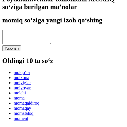
so‘ziga berilgan ma’nolar
momiq so‘ziga yangi izoh qo‘shing
Yuborish
Oldingi 10 ta so‘z
molqo‘ra
molxona
molyig‘ar
molyoyar
molchi
moma
momaqaldiroq
momaqay
momataloq
moment