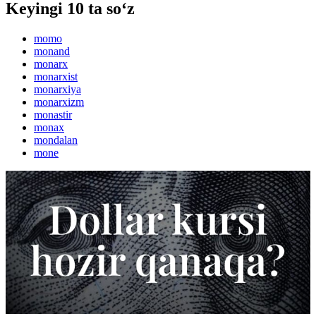
Keyingi 10 ta so‘z
momo
monand
monarx
monarxist
monarxiya
monarxizm
monastir
monax
mondalan
mone