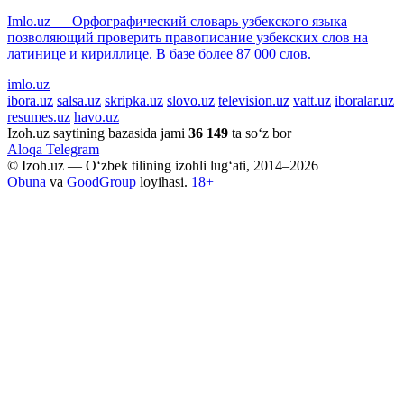
Imlo.uz — Орфографический словарь узбекского языка
позволяющий проверить правописание узбекских слов на
латинице и кириллице. В базе более 87 000 слов.
imlo.uz
ibora.uz
salsa.uz
skripka.uz
slovo.uz
television.uz
vatt.uz
iboralar.uz
resumes.uz
havo.uz
Izoh.uz saytining bazasida jami
36 149
ta so‘z bor
Aloqa
Telegram
© Izoh.uz — O‘zbek tilining izohli lug‘ati, 2014–2026
Obuna
va
GoodGroup
loyihasi.
18+