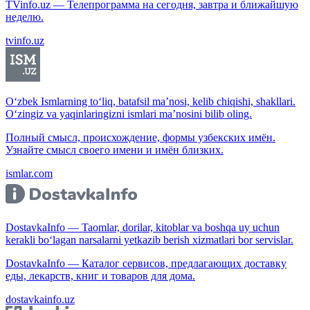
TVinfo.uz — Телепрограмма на сегодня, завтра и ближайшую
неделю.
tvinfo.uz
O‘zbek Ismlarning to‘liq, batafsil ma’nosi, kelib chiqishi, shakllari.
O‘zingiz va yaqinlaringizni ismlari ma’nosini bilib oling.
Полный смысл, происхождение, формы узбекских имён.
Узнайте смысл своего имени и имён близких.
ismlar.com
DostavkaInfo — Taomlar, dorilar, kitoblar va boshqa uy uchun
kerakli bo‘lagan narsalarni yetkazib berish xizmatlari bor servislar.
DostavkaInfo — Каталог сервисов, предлагающих доставку
еды, лекарств, книг и товаров для дома.
dostavkainfo.uz