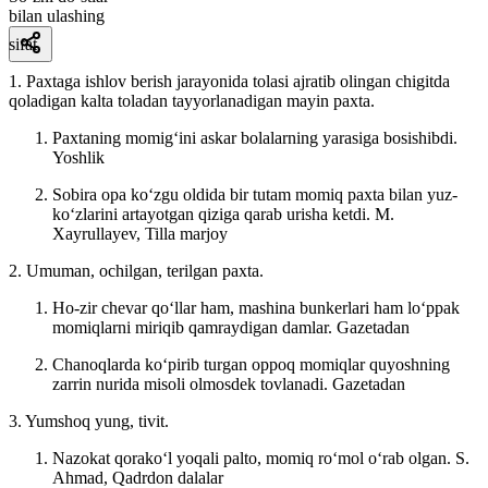
bilan ulashing
sifat
1. Paxtaga ishlov berish jarayonida tolasi ajratib olingan chigitda
qoladigan kalta toladan tayyorlanadigan mayin paxta.
Paxtaning momigʻini askar bolalarning yarasiga bosishibdi.
Yoshlik
Sobira opa koʻzgu oldida bir tutam momiq paxta bilan yuz-
koʻzlarini artayotgan qiziga qarab urisha ketdi.
M.
Xayrullayev, Tilla marjoy
2. Umuman, ochilgan, terilgan paxta.
Ho-zir chevar qoʻllar ham, mashina bunkerlari ham loʻppak
momiqlarni miriqib qamraydigan damlar.
Gazetadan
Chanoqlarda koʻpirib turgan oppoq momiqlar quyoshning
zarrin nurida misoli olmosdek tovlanadi.
Gazetadan
3. Yumshoq yung, tivit.
Nazokat qorakoʻl yoqali palto, momiq roʻmol oʻrab olgan.
S.
Ahmad, Qadrdon dalalar