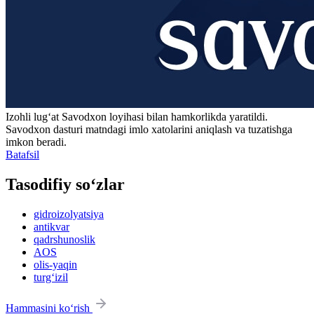
Izohli lugʻat
Savodxon
loyihasi bilan hamkorlikda yaratildi.
Savodxon dasturi matndagi imlo xatolarini aniqlash va tuzatishga
imkon beradi.
Batafsil
Tasodifiy so‘zlar
gidroizolyatsiya
antikvar
qadrshunoslik
AOS
olis-yaqin
turg‘izil
Hammasini ko‘rish