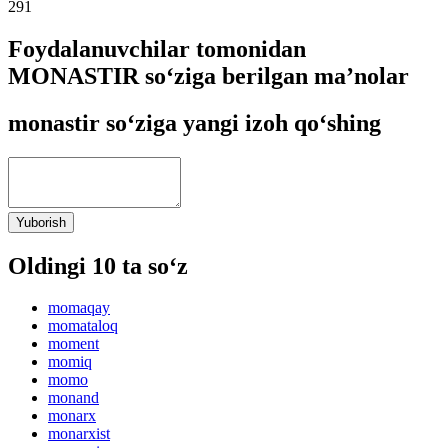
291
Foydalanuvchilar tomonidan
MONASTIR so‘ziga berilgan ma’nolar
monastir so‘ziga yangi izoh qo‘shing
Yuborish
Oldingi 10 ta so‘z
momaqay
momataloq
moment
momiq
momo
monand
monarx
monarxist