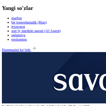
Yangi so'zlar
marbut
bir tomonlamalik (Bias)
texnogen
sun’iy intellekt agenti (AI Agent)
agitatsiya
ensiramoq
Hammasini ko‘rish