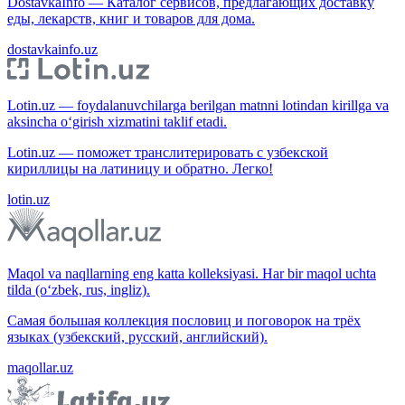
DostavkaInfo — Каталог сервисов, предлагающих доставку
еды, лекарств, книг и товаров для дома.
dostavkainfo.uz
Lotin.uz — foydalanuvchilarga berilgan matnni lotindan kirillga va
aksincha o‘girish xizmatini taklif etadi.
Lotin.uz — поможет транслитерировать с узбекской
кириллицы на латиницу и обратно. Легко!
lotin.uz
Maqol va naqllarning eng katta kolleksiyasi. Har bir maqol uchta
tilda (o‘zbek, rus, ingliz).
Самая большая коллекция пословиц и поговорок на трёх
языках (узбекский, русский, английский).
maqollar.uz