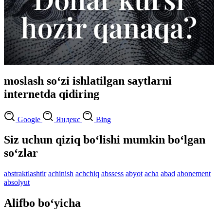
moslash so‘zi ishlatilgan saytlarni
internetda qidiring
Google
Яндекс
Bing
Siz uchun qiziq bo‘lishi mumkin bo‘lgan
so‘zlar
abstraktlashtir
achinish
achchiq
abssess
abyot
acha
abad
abonement
absolyut
Alifbo bo‘yicha