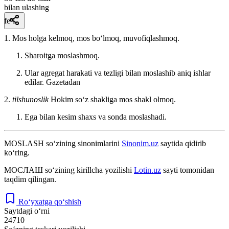
bilan ulashing
fe’l
1. Mos holga kelmoq, mos boʻlmoq, muvofiqlashmoq.
Sharoitga moslashmoq.
Ular agregat harakati va tezligi bilan moslashib aniq ishlar
edilar.
Gazetadan
2.
tilshunoslik
Hokim soʻz shakliga mos shakl olmoq.
Ega bilan kesim shaxs va sonda moslashadi.
MOSLASH
so‘zining sinonimlarini
Sinonim.uz
saytida qidirib
ko‘ring.
МОСЛАШ
so‘zining kirillcha yozilishi
Lotin.uz
sayti tomonidan
taqdim qilingan.
Ro‘yxatga qo‘shish
Saytdagi o‘rni
24710