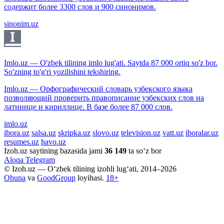
содержит более 3300 слов и 900 синонимов.
sinonim.uz
Imlo.uz — O'zbek tilining imlo lug'ati. Saytda 87 000 ortiq so'z bor.
So'zning to'g'ri yozilishini tekshiring.
Imlo.uz — Орфографический словарь узбекского языка
позволяющий проверить правописание узбекских слов на
латинице и кириллице. В базе более 87 000 слов.
imlo.uz
ibora.uz
salsa.uz
skripka.uz
slovo.uz
television.uz
vatt.uz
iboralar.uz
resumes.uz
havo.uz
Izoh.uz saytining bazasida jami
36 149
ta so‘z bor
Aloqa
Telegram
© Izoh.uz — O‘zbek tilining izohli lug‘ati, 2014–2026
Obuna
va
GoodGroup
loyihasi.
18+