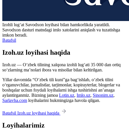
Izohli lugʻat
Savodxon
loyihasi bilan hamkorlikda yaratildi.
Savodxon dasturi matndagi imlo xatolarini aniqlash va tuzatishga
imkon beradi.
Batafsil
Izoh.uz loyihasi haqida
Izoh.uz — O‘zbek tilining xalqona izohli lug‘ati 35 000 dan ortiq
so‘zlarning ma’nolari ibora va misollar bilan keltirilgan.
Yillar davomida “O‘zbek tili kuni”ga bag‘ishlab, o‘zbek tilini
o‘rganuvchilar, jurnalistlar, tarjimonlar, kopirayterlar, blogerlar va
boshqalar uchun foydali loyihalarni ishga tushirishni an’anaga
aylantirganmiz. Bizning jamoa
Lotin.uz
,
Imlo.uz
,
Sinonim.uz
,
Sarlavha.com
loyihalarini hukmingizga havola qilgan.
Batafsil Izoh.uz loyihasi haqida
Loyihalarimiz