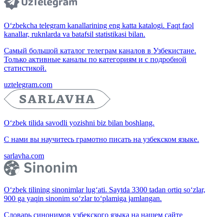
O‘zbekcha telegram kanallarining eng katta katalogi. Faqt faol
kanallar, ruknlarda va batafsil statistikasi bilan.
Самый большой каталог телеграм каналов в Узбекистане.
Только активные каналы по категориям и с подробной
статистикой.
uztelegram.com
O‘zbek tilida savodli yozishni biz bilan boshlang.
С нами вы научитесь грамотно писать на узбекском языке.
sarlavha.com
O‘zbek tilining sinonimlar lug‘ati. Saytda 3300 tadan ortiq so‘zlar,
900 ga yaqin sinonim so‘zlar to‘plamiga jamlangan.
Словарь синонимов узбекского языка на нашем сайте