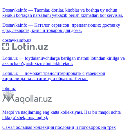
DostavkaInfo — Taomlar, dorilar, kitoblar va boshqa uy uchun
kerakli bo‘lagan narsalarni yetkazib berish xizmatlari bor servislar.
DostavkaInfo — Каталог сервисов, предлагающих доставку
еды, лекарств, книг и товаров для дома.
dostavkainfo.uz
Lotin.uz — foydalanuvchilarga berilgan matnni lotindan kirillga va
aksincha o‘girish xizmatini taklif etadi.
Lotin.uz — поможет транслитерировать с узбекской
кириллицы на латиницу и обратно. Легко!
lotin.uz
Maqol va naqllarning eng katta kolleksiyasi. Har bir maqol uchta
tilda (o‘zbek, rus, ingliz).
Самая большая коллекция пословиц и поговорок на трёх