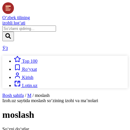
O‘zbek tilining
izohli lug‘ati
ЎЗ
Top 100
Ro‘yxat
Kirish
Lotin.uz
Bosh sahifa
/
M
/
moslash
Izoh.uz
saytida
moslash
so‘zining izohi va ma’nolari
moslash
So‘zni do‘stlar