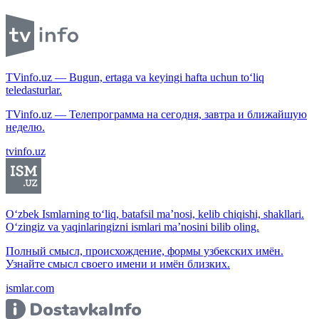
TVinfo.uz — Bugun, ertaga va keyingi hafta uchun to‘liq
teledasturlar.
TVinfo.uz — Телепрограмма на сегодня, завтра и ближайшую
неделю.
tvinfo.uz
O‘zbek Ismlarning to‘liq, batafsil ma’nosi, kelib chiqishi, shakllari.
O‘zingiz va yaqinlaringizni ismlari ma’nosini bilib oling.
Полный смысл, происхождение, формы узбекских имён.
Узнайте смысл своего имени и имён близких.
ismlar.com