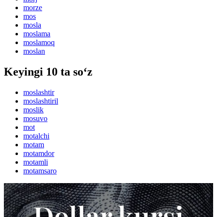
morze
mos
mosla
moslama
moslamoq
moslan
Keyingi 10 ta so‘z
moslashtir
moslashtiril
moslik
mosuvo
mot
motalchi
motam
motamdor
motamli
motamsaro