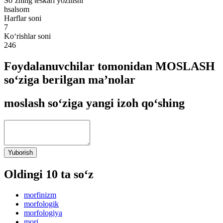
So‘zning teskari yozilishi
hsalsom
Harflar soni
7
Ko‘rishlar soni
246
Foydalanuvchilar tomonidan MOSLASH
so‘ziga berilgan ma’nolar
moslash so‘ziga yangi izoh qo‘shing
Yuborish
Oldingi 10 ta so‘z
morfinizm
morfologik
morfologiya
morj