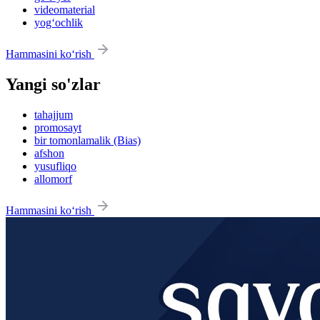
videomaterial
yog‘ochlik
Hammasini ko‘rish
Yangi so'zlar
tahajjum
promosayt
bir tomonlamalik (Bias)
afshon
yusufliqo
allomorf
Hammasini ko‘rish