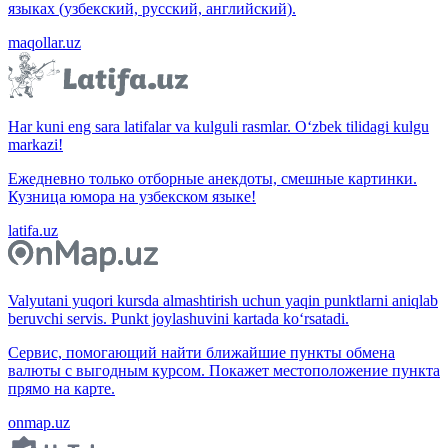
языках (узбекский, русский, английский).
maqollar.uz
Har kuni eng sara latifalar va kulguli rasmlar. O‘zbek tilidagi kulgu
markazi!
Ежедневно только отборные анекдоты, смешные картинки.
Кузница юмора на узбекском языке!
latifa.uz
Valyutani yuqori kursda almashtirish uchun yaqin punktlarni aniqlab
beruvchi servis. Punkt joylashuvini kartada ko‘rsatadi.
Сервис, помогающий найти ближайшие пункты обмена
валюты с выгодным курсом. Покажет местоположение пункта
прямо на карте.
onmap.uz