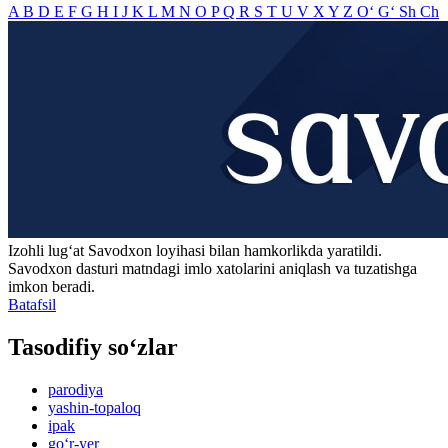
A
B
D
E
F
G
H
I
J
K
L
M
N
O
P
Q
R
S
T
U
V
X
Y
Z
O‘
G‘
Sh
Ch
Izohli lugʻat
Savodxon
loyihasi bilan hamkorlikda yaratildi.
Savodxon dasturi matndagi imlo xatolarini aniqlash va tuzatishga
imkon beradi.
Batafsil
Tasodifiy so‘zlar
parodiya
yashin-topaloq
ipak
go‘r-yer