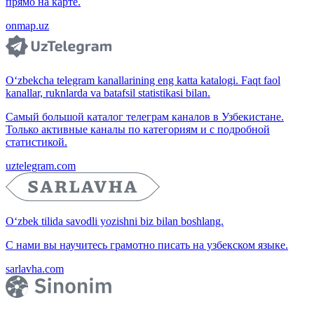
прямо на карте.
onmap.uz
O‘zbekcha telegram kanallarining eng katta katalogi. Faqt faol
kanallar, ruknlarda va batafsil statistikasi bilan.
Самый большой каталог телеграм каналов в Узбекистане.
Только активные каналы по категориям и с подробной
статистикой.
uztelegram.com
O‘zbek tilida savodli yozishni biz bilan boshlang.
С нами вы научитесь грамотно писать на узбекском языке.
sarlavha.com