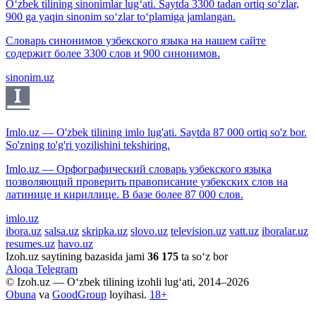
O‘zbek tilining sinonimlar lug‘ati. Saytda 3300 tadan ortiq so‘zlar,
900 ga yaqin sinonim so‘zlar to‘plamiga jamlangan.
Словарь синонимов узбекского языка на нашем сайте
содержит более 3300 слов и 900 синонимов.
sinonim.uz
Imlo.uz — O'zbek tilining imlo lug'ati. Saytda 87 000 ortiq so'z bor.
So'zning to'g'ri yozilishini tekshiring.
Imlo.uz — Орфографический словарь узбекского языка
позволяющий проверить правописание узбекских слов на
латинице и кириллице. В базе более 87 000 слов.
imlo.uz
ibora.uz
salsa.uz
skripka.uz
slovo.uz
television.uz
vatt.uz
iboralar.uz
resumes.uz
havo.uz
Izoh.uz saytining bazasida jami
36 175
ta so‘z bor
Aloqa
Telegram
© Izoh.uz — O‘zbek tilining izohli lug‘ati, 2014–2026
Obuna
va
GoodGroup
loyihasi.
18+