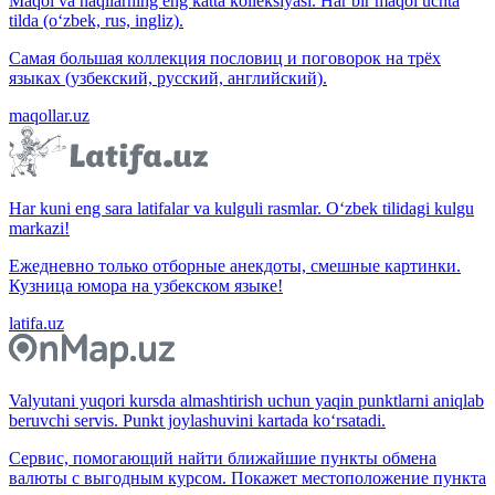
Maqol va naqllarning eng katta kolleksiyasi. Har bir maqol uchta
tilda (o‘zbek, rus, ingliz).
Самая большая коллекция пословиц и поговорок на трёх
языках (узбекский, русский, английский).
maqollar.uz
Har kuni eng sara latifalar va kulguli rasmlar. O‘zbek tilidagi kulgu
markazi!
Ежедневно только отборные анекдоты, смешные картинки.
Кузница юмора на узбекском языке!
latifa.uz
Valyutani yuqori kursda almashtirish uchun yaqin punktlarni aniqlab
beruvchi servis. Punkt joylashuvini kartada ko‘rsatadi.
Сервис, помогающий найти ближайшие пункты обмена
валюты с выгодным курсом. Покажет местоположение пункта