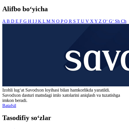
Alifbo bo‘yicha
A
B
D
E
F
G
H
I
J
K
L
M
N
O
P
Q
R
S
T
U
V
X
Y
Z
O‘
G‘
Sh
Ch
Izohli lugʻat
Savodxon
loyihasi bilan hamkorlikda yaratildi.
Savodxon dasturi matndagi imlo xatolarini aniqlash va tuzatishga
imkon beradi.
Batafsil
Tasodifiy so‘zlar