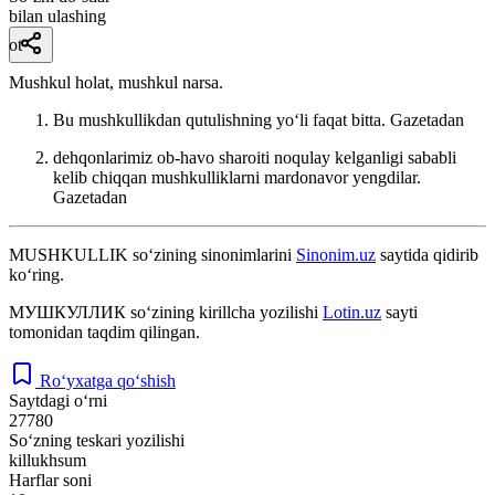
bilan ulashing
ot
Mushkul holat, mushkul narsa.
Bu mushkullikdan qutulishning yoʻli faqat bitta.
Gazetadan
dehqonlarimiz ob-havo sharoiti noqulay kelganligi sababli
kelib chiqqan mushkulliklarni mardonavor yengdilar.
Gazetadan
MUSHKULLIK
so‘zining sinonimlarini
Sinonim.uz
saytida qidirib
ko‘ring.
МУШКУЛЛИК
so‘zining kirillcha yozilishi
Lotin.uz
sayti
tomonidan taqdim qilingan.
Ro‘yxatga qo‘shish
Saytdagi o‘rni
27780
So‘zning teskari yozilishi
killukhsum
Harflar soni