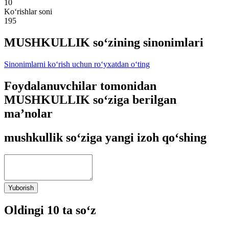
10
Ko‘rishlar soni
195
MUSHKULLIK so‘zining sinonimlari
Sinonimlarni ko‘rish uchun ro‘yxatdan o‘ting
Foydalanuvchilar tomonidan
MUSHKULLIK so‘ziga berilgan
ma’nolar
mushkullik so‘ziga yangi izoh qo‘shing
Yuborish
Oldingi 10 ta so‘z