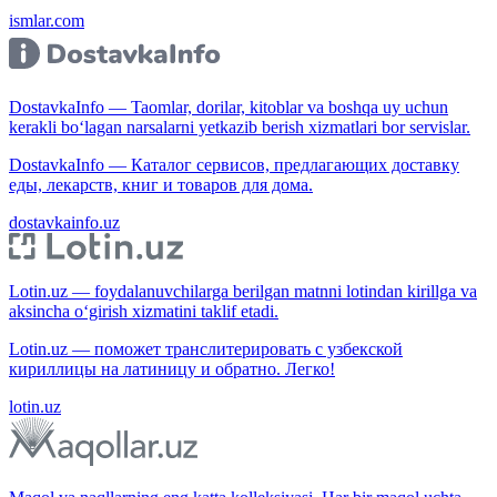
ismlar.com
DostavkaInfo — Taomlar, dorilar, kitoblar va boshqa uy uchun
kerakli bo‘lagan narsalarni yetkazib berish xizmatlari bor servislar.
DostavkaInfo — Каталог сервисов, предлагающих доставку
еды, лекарств, книг и товаров для дома.
dostavkainfo.uz
Lotin.uz — foydalanuvchilarga berilgan matnni lotindan kirillga va
aksincha o‘girish xizmatini taklif etadi.
Lotin.uz — поможет транслитерировать с узбекской
кириллицы на латиницу и обратно. Легко!
lotin.uz