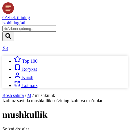
O‘zbek tilining
izohli lug‘ati
ЎЗ
Top 100
Ro‘yxat
Kirish
Lotin.uz
Bosh sahifa
/
M
/
mushkullik
Izoh.uz
saytida
mushkullik
so‘zining izohi va ma’nolari
mushkullik
So‘zni do‘stlar