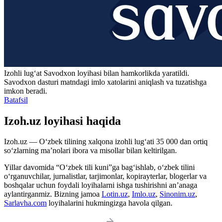
Izohli lugʻat
Savodxon
loyihasi bilan hamkorlikda yaratildi.
Savodxon dasturi matndagi imlo xatolarini aniqlash va tuzatishga
imkon beradi.
Batafsil
Izoh.uz loyihasi haqida
Izoh.uz — O‘zbek tilining xalqona izohli lug‘ati 35 000 dan ortiq
so‘zlarning ma’nolari ibora va misollar bilan keltirilgan.
Yillar davomida “O‘zbek tili kuni”ga bag‘ishlab, o‘zbek tilini
o‘rganuvchilar, jurnalistlar, tarjimonlar, kopirayterlar, blogerlar va
boshqalar uchun foydali loyihalarni ishga tushirishni an’anaga
aylantirganmiz. Bizning jamoa
Lotin.uz
,
Imlo.uz
,
Sinonim.uz
,
Sarlavha.com
loyihalarini hukmingizga havola qilgan.