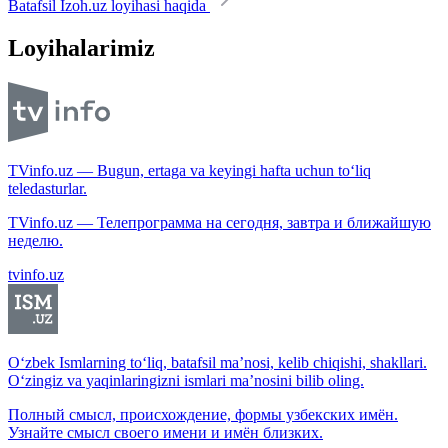
Batafsil Izoh.uz loyihasi haqida
Loyihalarimiz
TVinfo.uz — Bugun, ertaga va keyingi hafta uchun to‘liq
teledasturlar.
TVinfo.uz — Телепрограмма на сегодня, завтра и ближайшую
неделю.
tvinfo.uz
O‘zbek Ismlarning to‘liq, batafsil ma’nosi, kelib chiqishi, shakllari.
O‘zingiz va yaqinlaringizni ismlari ma’nosini bilib oling.
Полный смысл, происхождение, формы узбекских имён.
Узнайте смысл своего имени и имён близких.