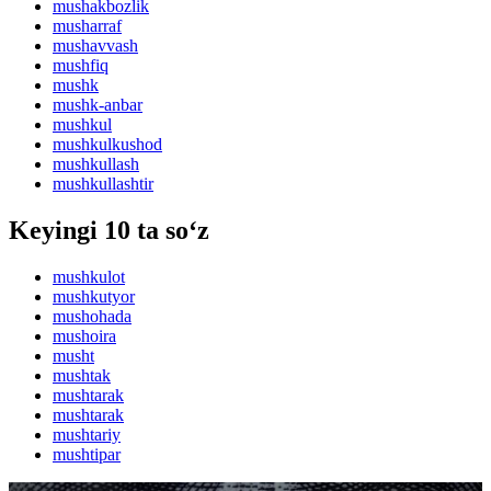
mushakbozlik
musharraf
mushavvash
mushfiq
mushk
mushk-anbar
mushkul
mushkulkushod
mushkullash
mushkullashtir
Keyingi 10 ta so‘z
mushkulot
mushkutyor
mushohada
mushoira
musht
mushtak
mushtarak
mushtarak
mushtariy
mushtipar