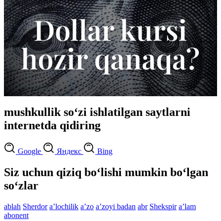
mushkullik so‘zi ishlatilgan saytlarni
internetda qidiring
Google
Яндекс
Bing
Siz uchun qiziq bo‘lishi mumkin bo‘lgan
so‘zlar
ablah
Sherdor
aʼlochilik
aʼzo
aʼzoyi badan
abr
Shekspir
aʼlam
abonent