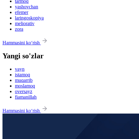
tarmoq
yashovchan
efemer
laringoskopiya
meliorativ
zora
Hammasini ko‘rish
Yangi so'zlar
vayn
istamoq
muqarrib
moslamoq
oversayz
fiamanillah
Hammasini ko‘rish