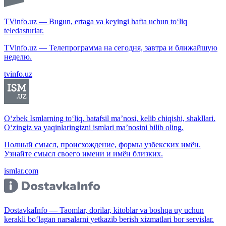
TVinfo.uz — Bugun, ertaga va keyingi hafta uchun to‘liq
teledasturlar.
TVinfo.uz — Телепрограмма на сегодня, завтра и ближайшую
неделю.
tvinfo.uz
O‘zbek Ismlarning to‘liq, batafsil ma’nosi, kelib chiqishi, shakllari.
O‘zingiz va yaqinlaringizni ismlari ma’nosini bilib oling.
Полный смысл, происхождение, формы узбекских имён.
Узнайте смысл своего имени и имён близких.
ismlar.com
DostavkaInfo — Taomlar, dorilar, kitoblar va boshqa uy uchun
kerakli bo‘lagan narsalarni yetkazib berish xizmatlari bor servislar.