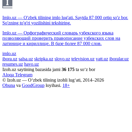
Imlo.uz — O'zbek tilining imlo lug'ati. Saytda 87 000 ortiq so'z bor.
So'zning to'g'ri yozilishini tekshiring.
Imlo.uz — Орфографический словарь узбекского языка
позволяющий проверить правописание узбекских слов на
латинице и кириллице. В базе более 87 000 слов.
imlo.uz
ibora.uz
salsa.uz
skripka.uz
slovo.uz
television.uz
vatt.uz
iboralar.uz
resumes.uz
havo.uz
Izoh.uz saytining bazasida jami
36 175
ta so‘z bor
Aloqa
Telegram
© Izoh.uz — O‘zbek tilining izohli lug‘ati, 2014–2026
Obuna
va
GoodGroup
loyihasi.
18+