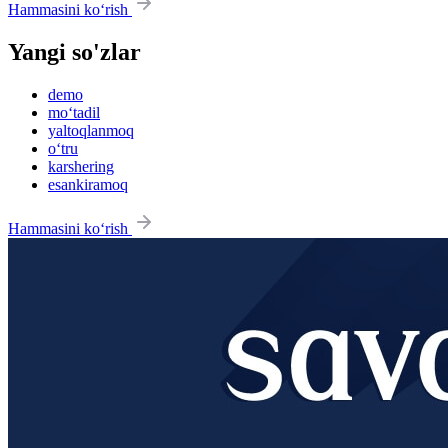
Hammasini ko‘rish
Yangi so'zlar
demo
mo‘tadil
yaltoqlanmoq
o‘tru
karshering
esankiramoq
Hammasini ko‘rish