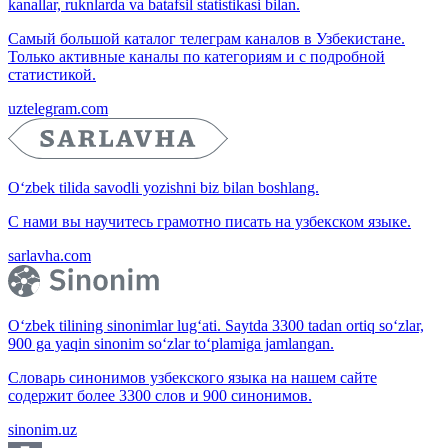
kanallar, ruknlarda va batafsil statistikasi bilan.
Самый большой каталог телеграм каналов в Узбекистане.
Только активные каналы по категориям и с подробной
статистикой.
uztelegram.com
O‘zbek tilida savodli yozishni biz bilan boshlang.
С нами вы научитесь грамотно писать на узбекском языке.
sarlavha.com
O‘zbek tilining sinonimlar lug‘ati. Saytda 3300 tadan ortiq so‘zlar,
900 ga yaqin sinonim so‘zlar to‘plamiga jamlangan.
Словарь синонимов узбекского языка на нашем сайте
содержит более 3300 слов и 900 синонимов.
sinonim.uz