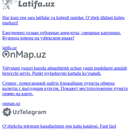
Har kuni eng sara latifalar va kulguli rasmlar. O‘zbek tilidagi kulgu
markazi!
Ежедневно только отборные анекдоты, смешные картинки.
Кузница юмора на узбекском языке!
latifa.uz
Valyutani yuqori kursda almashtirish uchun yaqin punktlarni aniqlab
beruvchi servis. Punkt joylashuvini kartada ko‘rsatadi.
Сервис, помогающий найти ближайшие пункты обмена
валюты с выгодным курсом. Покажет местоположение пункта
прямо на карте.
onmap.uz
O‘zbekcha telegram kanallarining eng katta katalogi. Faqt faol