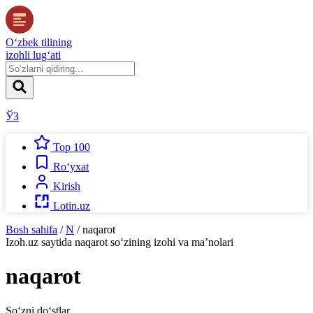
O‘zbek tilining
izohli lug‘ati
ЎЗ
Top 100
Ro‘yxat
Kirish
Lotin.uz
Bosh sahifa
/
N
/
naqarot
Izoh.uz
saytida
naqarot
so‘zining izohi va ma’nolari
naqarot
So‘zni do‘stlar