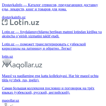
DostavkaInfo — Каталог сервисов, предлагающих доставку
еды, лекарств, книг и товаров для дома.
dostavkainfo.uz
Lotin.uz — foydalanuvchilarga berilgan matnni lotindan kirillga va
aksincha o‘girish xizmatini taklif etadi.
Lotin.uz — поможет транслитерировать с узбекской
кириллицы на латиницу и обратно. Легко!
lotin.uz
Maqol va naqllarning eng katta kolleksiyasi. Har bir maqol uchta
tilda (o‘zbek, rus, ingliz).
Самая большая коллекция пословиц и поговорок на трёх
языках (узбекский, русский, английский).
maqollar.uz