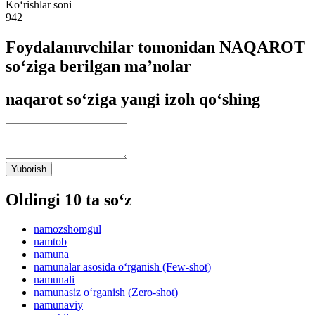
Ko‘rishlar soni
942
Foydalanuvchilar tomonidan NAQAROT
so‘ziga berilgan ma’nolar
naqarot so‘ziga yangi izoh qo‘shing
Yuborish
Oldingi 10 ta so‘z
namozshomgul
namtob
namuna
namunalar asosida o‘rganish (Few-shot)
namunali
namunasiz o‘rganish (Zero-shot)
namunaviy