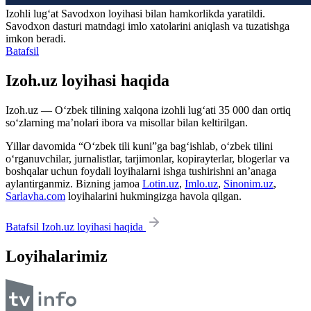
Izohli lugʻat
Savodxon
loyihasi bilan hamkorlikda yaratildi.
Savodxon dasturi matndagi imlo xatolarini aniqlash va tuzatishga
imkon beradi.
Batafsil
Izoh.uz loyihasi haqida
Izoh.uz — O‘zbek tilining xalqona izohli lug‘ati 35 000 dan ortiq
so‘zlarning ma’nolari ibora va misollar bilan keltirilgan.
Yillar davomida “O‘zbek tili kuni”ga bag‘ishlab, o‘zbek tilini
o‘rganuvchilar, jurnalistlar, tarjimonlar, kopirayterlar, blogerlar va
boshqalar uchun foydali loyihalarni ishga tushirishni an’anaga
aylantirganmiz. Bizning jamoa
Lotin.uz
,
Imlo.uz
,
Sinonim.uz
,
Sarlavha.com
loyihalarini hukmingizga havola qilgan.
Batafsil Izoh.uz loyihasi haqida
Loyihalarimiz