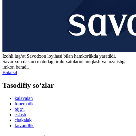
Izohli lugʻat
Savodxon
loyihasi bilan hamkorlikda yaratildi.
Savodxon dasturi matndagi imlo xatolarini aniqlash va tuzatishga
imkon beradi.
Batafsil
Tasodifiy so‘zlar
kalavalan
fonematik
bijg‘i
eslash
chakalak
farzandlik