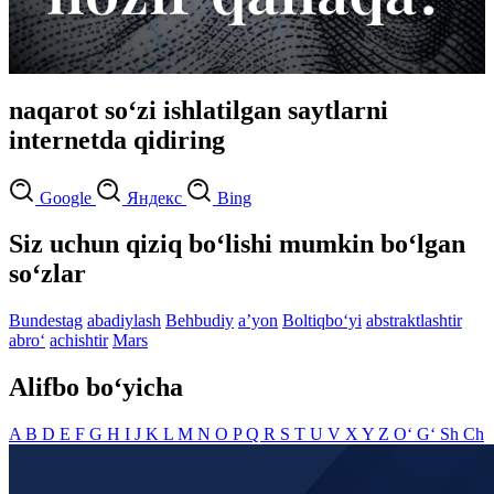
naqarot so‘zi ishlatilgan saytlarni
internetda qidiring
Google
Яндекс
Bing
Siz uchun qiziq bo‘lishi mumkin bo‘lgan
so‘zlar
Bundestag
abadiylash
Behbudiy
aʼyon
Boltiqbo‘yi
abstraktlashtir
abro‘
achishtir
Mars
Alifbo bo‘yicha
A
B
D
E
F
G
H
I
J
K
L
M
N
O
P
Q
R
S
T
U
V
X
Y
Z
O‘
G‘
Sh
Ch