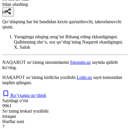
bilan ulashing
ot
Qoʻshiqning har bir bandidan keyin qaytariluvchi, takrorlanuvchi
qismi.
Yuragimga ishqing urugʻini Bilsang eding ekkanligingni.
Qalbimning shoʻx, soz qoʻshigʻining Naqaroti ekanligingni.
X. Saloh
NAQAROT
so‘zining sinonimlarini
Sinonim.uz
saytida qidirib
ko‘ring.
НАҚАРОТ
so‘zining kirillcha yozilishi
Lotin.uz
sayti tomonidan
taqdim qilingan.
Ro‘yxatga qo‘shish
Saytdagi o‘rni
9961
So‘zning teskari yozilishi
toraqan
Harflar soni
7