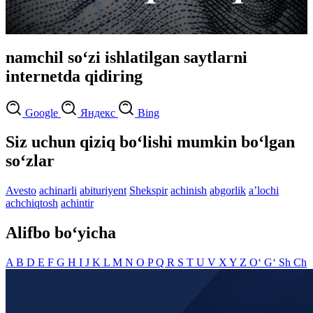
namchil so‘zi ishlatilgan saytlarni
internetda qidiring
Google
Яндекс
Bing
Siz uchun qiziq bo‘lishi mumkin bo‘lgan
so‘zlar
Avesto
achinarli
abituriyent
Shekspir
achinish
abgorlik
aʼlochi
achchiqtosh
achintir
Alifbo bo‘yicha
A
B
D
E
F
G
H
I
J
K
L
M
N
O
P
Q
R
S
T
U
V
X
Y
Z
O‘
G‘
Sh
Ch