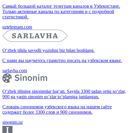
Самый большой каталог телеграм каналов в Узбекистане.
Только активные каналы по категориям и с подробной
статистикой.
uztelegram.com
O‘zbek tilida savodli yozishni biz bilan boshlang.
С нами вы научитесь грамотно писать на узбекском языке.
sarlavha.com
O‘zbek tilining sinonimlar lug‘ati. Saytda 3300 tadan ortiq so‘zlar,
900 ga yaqin sinonim so‘zlar to‘plamiga jamlangan.
Словарь синонимов узбекского языка на нашем сайте
содержит более 3300 слов и 900 синонимов.
sinonim.uz