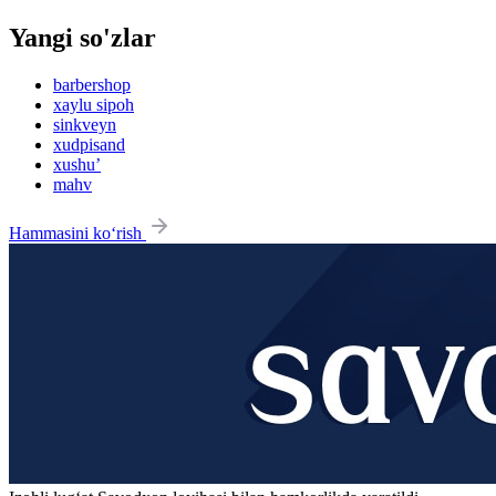
Yangi so'zlar
barbershop
xaylu sipoh
sinkveyn
xudpisand
xushu’
mahv
Hammasini ko‘rish