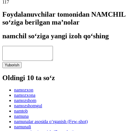
117
Foydalanuvchilar tomonidan NAMCHIL
so‘ziga berilgan ma’nolar
namchil so‘ziga yangi izoh qo‘shing
Yuborish
Oldingi 10 ta so‘z
namozxon
namozxona
namozshom
namozshomgul
namtob
namuna
namunalar asosida o‘rganish (Few-shot)
namunali