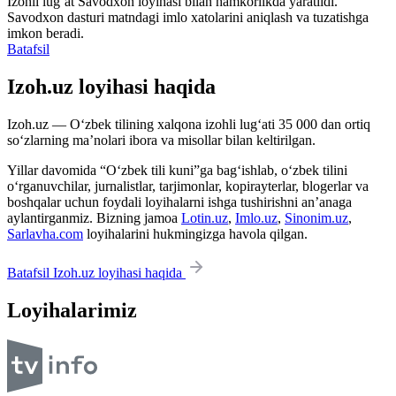
Izohli lugʻat
Savodxon
loyihasi bilan hamkorlikda yaratildi.
Savodxon dasturi matndagi imlo xatolarini aniqlash va tuzatishga
imkon beradi.
Batafsil
Izoh.uz loyihasi haqida
Izoh.uz — O‘zbek tilining xalqona izohli lug‘ati 35 000 dan ortiq
so‘zlarning ma’nolari ibora va misollar bilan keltirilgan.
Yillar davomida “O‘zbek tili kuni”ga bag‘ishlab, o‘zbek tilini
o‘rganuvchilar, jurnalistlar, tarjimonlar, kopirayterlar, blogerlar va
boshqalar uchun foydali loyihalarni ishga tushirishni an’anaga
aylantirganmiz. Bizning jamoa
Lotin.uz
,
Imlo.uz
,
Sinonim.uz
,
Sarlavha.com
loyihalarini hukmingizga havola qilgan.
Batafsil Izoh.uz loyihasi haqida
Loyihalarimiz