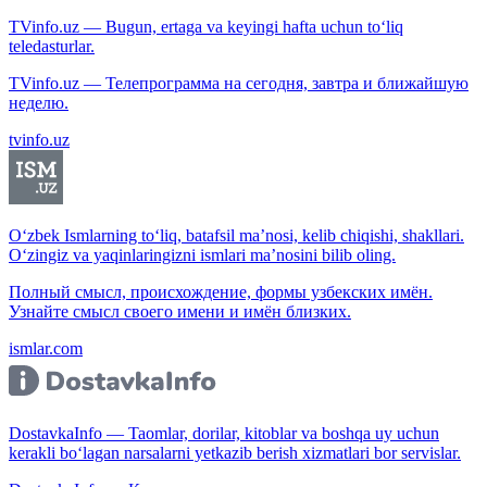
TVinfo.uz — Bugun, ertaga va keyingi hafta uchun to‘liq
teledasturlar.
TVinfo.uz — Телепрограмма на сегодня, завтра и ближайшую
неделю.
tvinfo.uz
O‘zbek Ismlarning to‘liq, batafsil ma’nosi, kelib chiqishi, shakllari.
O‘zingiz va yaqinlaringizni ismlari ma’nosini bilib oling.
Полный смысл, происхождение, формы узбекских имён.
Узнайте смысл своего имени и имён близких.
ismlar.com
DostavkaInfo — Taomlar, dorilar, kitoblar va boshqa uy uchun
kerakli bo‘lagan narsalarni yetkazib berish xizmatlari bor servislar.