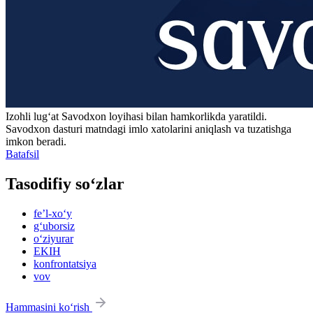
Izohli lugʻat
Savodxon
loyihasi bilan hamkorlikda yaratildi.
Savodxon dasturi matndagi imlo xatolarini aniqlash va tuzatishga
imkon beradi.
Batafsil
Tasodifiy so‘zlar
feʼl-xo‘y
g‘uborsiz
o‘ziyurar
EKIH
konfrontatsiya
vov
Hammasini ko‘rish