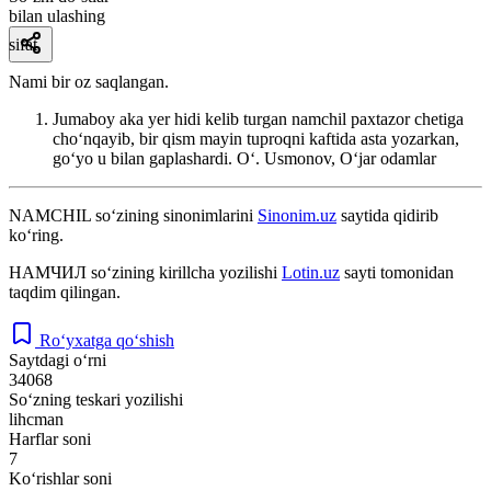
bilan ulashing
sifat
Nami bir oz saqlangan.
Jumaboy aka yer hidi kelib turgan namchil paxtazor chetiga
choʻnqayib, bir qism mayin tuproqni kaftida asta yozarkan,
goʻyo u bilan gaplashardi.
Oʻ. Usmonov, Oʻjar odamlar
NAMCHIL
so‘zining sinonimlarini
Sinonim.uz
saytida qidirib
ko‘ring.
НАМЧИЛ
so‘zining kirillcha yozilishi
Lotin.uz
sayti tomonidan
taqdim qilingan.
Ro‘yxatga qo‘shish
Saytdagi o‘rni
34068
So‘zning teskari yozilishi
lihcman
Harflar soni
7
Ko‘rishlar soni