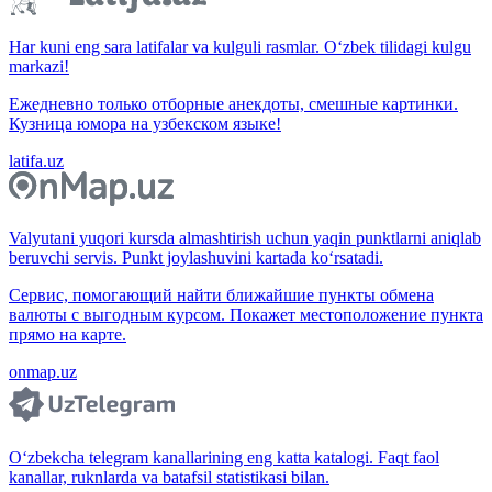
Har kuni eng sara latifalar va kulguli rasmlar. O‘zbek tilidagi kulgu
markazi!
Ежедневно только отборные анекдоты, смешные картинки.
Кузница юмора на узбекском языке!
latifa.uz
Valyutani yuqori kursda almashtirish uchun yaqin punktlarni aniqlab
beruvchi servis. Punkt joylashuvini kartada ko‘rsatadi.
Сервис, помогающий найти ближайшие пункты обмена
валюты с выгодным курсом. Покажет местоположение пункта
прямо на карте.
onmap.uz
O‘zbekcha telegram kanallarining eng katta katalogi. Faqt faol
kanallar, ruknlarda va batafsil statistikasi bilan.