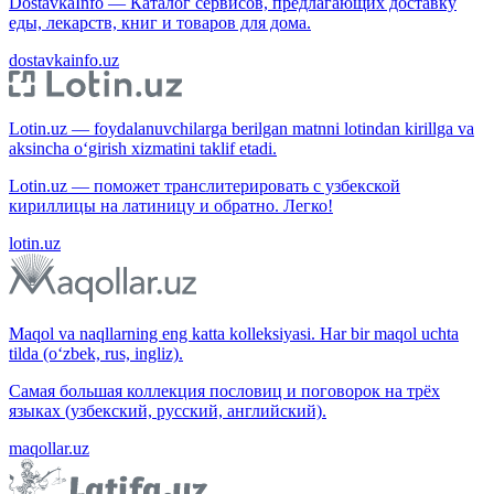
DostavkaInfo — Каталог сервисов, предлагающих доставку
еды, лекарств, книг и товаров для дома.
dostavkainfo.uz
Lotin.uz — foydalanuvchilarga berilgan matnni lotindan kirillga va
aksincha o‘girish xizmatini taklif etadi.
Lotin.uz — поможет транслитерировать с узбекской
кириллицы на латиницу и обратно. Легко!
lotin.uz
Maqol va naqllarning eng katta kolleksiyasi. Har bir maqol uchta
tilda (o‘zbek, rus, ingliz).
Самая большая коллекция пословиц и поговорок на трёх
языках (узбекский, русский, английский).
maqollar.uz