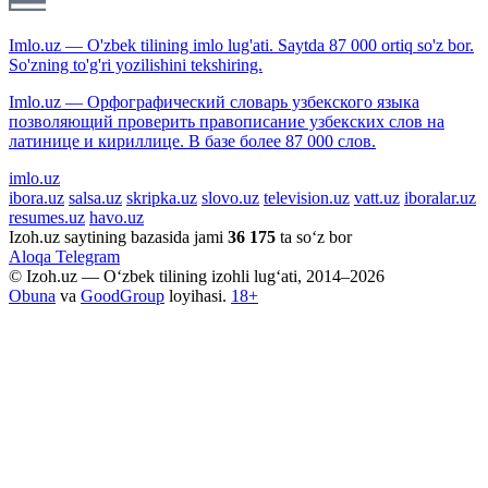
Imlo.uz — O'zbek tilining imlo lug'ati. Saytda 87 000 ortiq so'z bor.
So'zning to'g'ri yozilishini tekshiring.
Imlo.uz — Орфографический словарь узбекского языка
позволяющий проверить правописание узбекских слов на
латинице и кириллице. В базе более 87 000 слов.
imlo.uz
ibora.uz
salsa.uz
skripka.uz
slovo.uz
television.uz
vatt.uz
iboralar.uz
resumes.uz
havo.uz
Izoh.uz saytining bazasida jami
36 175
ta so‘z bor
Aloqa
Telegram
© Izoh.uz — O‘zbek tilining izohli lug‘ati, 2014–2026
Obuna
va
GoodGroup
loyihasi.
18+