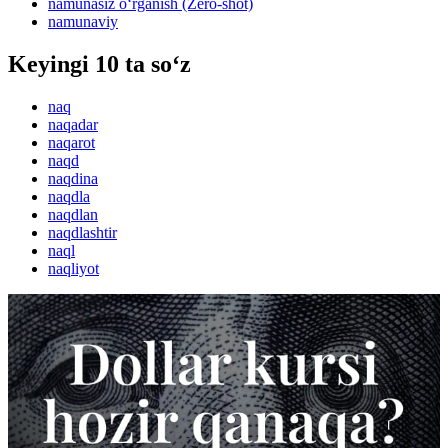
namunasiz o‘rganish (Zero-shot)
namunaviy
Keyingi 10 ta so‘z
naq
naqadar
naqarot
naqd
naqdina
naqdla
naqdlan
naqdlashtir
naql
naqliyot