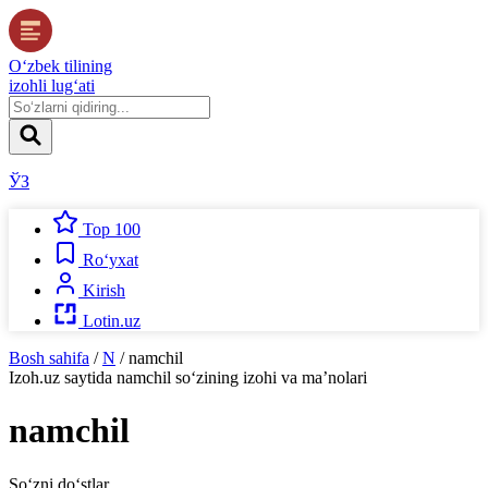
O‘zbek tilining
izohli lug‘ati
ЎЗ
Top 100
Ro‘yxat
Kirish
Lotin.uz
Bosh sahifa
/
N
/
namchil
Izoh.uz
saytida
namchil
so‘zining izohi va ma’nolari
namchil
So‘zni do‘stlar