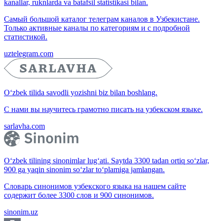
kanallar, ruknlarda va batafsil statistikasi bilan.
Самый большой каталог телеграм каналов в Узбекистане.
Только активные каналы по категориям и с подробной
статистикой.
uztelegram.com
O‘zbek tilida savodli yozishni biz bilan boshlang.
С нами вы научитесь грамотно писать на узбекском языке.
sarlavha.com
O‘zbek tilining sinonimlar lug‘ati. Saytda 3300 tadan ortiq so‘zlar,
900 ga yaqin sinonim so‘zlar to‘plamiga jamlangan.
Словарь синонимов узбекского языка на нашем сайте
содержит более 3300 слов и 900 синонимов.
sinonim.uz