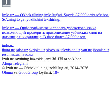
Imlo.uz — O'zbek tilining imlo lug'ati. Saytda 87 000 ortiq so'z bor.
So'zning to'g'ri yozilishini tekshiring.
Imlo.uz — Орфографический словарь узбекского языка
позволяющий проверить правописание узбекских слов на
латинице и кириллице. В базе более 87 000 слов.
imlo.uz
ibora.uz
salsa.uz
skripka.uz
slovo.uz
television.uz
vatt.uz
iboralar.uz
resumes.uz
havo.uz
Izoh.uz saytining bazasida jami
36 175
ta so‘z bor
Aloqa
Telegram
© Izoh.uz — O‘zbek tilining izohli lug‘ati, 2014–2026
Obuna
va
GoodGroup
loyihasi.
18+