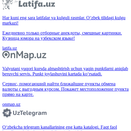
Har kuni eng sara latifalar va kulguli rasmlar. O‘zbek tilidagi kulgu
markazi!
Ежедневно только отборные анекдоты, смешные картинки.
Кузница юмора на узбекском языке!
latifa.uz
Valyutani yuqori kursda almashtirish uchun yaqin punktlarni aniqlab
beruvchi servis. Punkt joylashuvini kartada ko‘rsatadi.
Сервис, помогающий найти ближайшие пункты обмена
валюты с выгодным курсом. Покажет местоположение пункта
прямо на карте.
onmap.uz
O‘zbekcha telegram kanallarining eng katta katalogi. Faqt faol