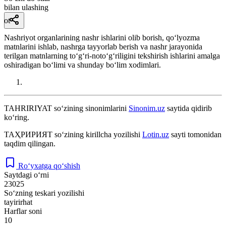
bilan ulashing
ot
Nashriyot organlarining nashr ishlarini olib borish, qoʻlyozma
matnlarini ishlab, nashrga tayyorlab berish va nashr jarayonida
terilgan matnlarning toʻgʻri-notoʻgʻriligini tekshirish ishlarini amalga
oshiradigan boʻlimi va shunday boʻlim xodimlari.
TAHRIRIYAT
so‘zining sinonimlarini
Sinonim.uz
saytida qidirib
ko‘ring.
ТАҲРИРИЯТ
so‘zining kirillcha yozilishi
Lotin.uz
sayti tomonidan
taqdim qilingan.
Ro‘yxatga qo‘shish
Saytdagi o‘rni
23025
So‘zning teskari yozilishi
tayirirhat
Harflar soni
10