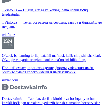
TVinfo.uz — Bugun, ertaga va keyingi hafta uchun to‘liq
teledasturlar.
TVinfo.uz — Телепрограмма на сегодня, завтра и ближайшую
неделю.
tvinfo.uz
O‘zbek Ismlarning to‘liq, batafsil ma’nosi, kelib chiqishi, shakllari.
O‘zingiz va yaqinlaringizni ismlari ma’nosini bilib oling.
Полный смысл, происхождение, формы узбекских имён.
Узнайте смысл своего имени и имён близких.
ismlar.com
DostavkaInfo — Taomlar, dorilar, kitoblar va boshqa uy uchun
kerakli bo‘lagan narsalarni yetkazib berish xizmatlari bor servislar.