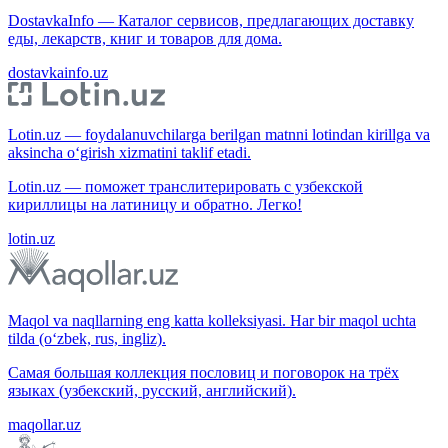
DostavkaInfo — Каталог сервисов, предлагающих доставку
еды, лекарств, книг и товаров для дома.
dostavkainfo.uz
Lotin.uz — foydalanuvchilarga berilgan matnni lotindan kirillga va
aksincha o‘girish xizmatini taklif etadi.
Lotin.uz — поможет транслитерировать с узбекской
кириллицы на латиницу и обратно. Легко!
lotin.uz
Maqol va naqllarning eng katta kolleksiyasi. Har bir maqol uchta
tilda (o‘zbek, rus, ingliz).
Самая большая коллекция пословиц и поговорок на трёх
языках (узбекский, русский, английский).
maqollar.uz