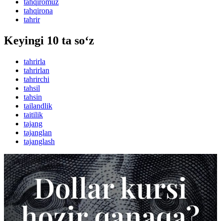
tahqiromuz
tahqirona
tahrir
Keyingi 10 ta so‘z
tahrirla
tahrirlan
tahrirchi
tahsil
tahsin
tailandlik
taitilik
tajang
tajanglan
tajanglash