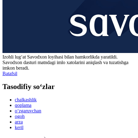
Izohli lugʻat
Savodxon
loyihasi bilan hamkorlikda yaratildi.
Savodxon dasturi matndagi imlo xatolarini aniqlash va tuzatishga
imkon beradi.
Batafsil
Tasodifiy so‘zlar
chalkashlik
qoplama
o‘zgaruvchan
ogoh
arza
keril