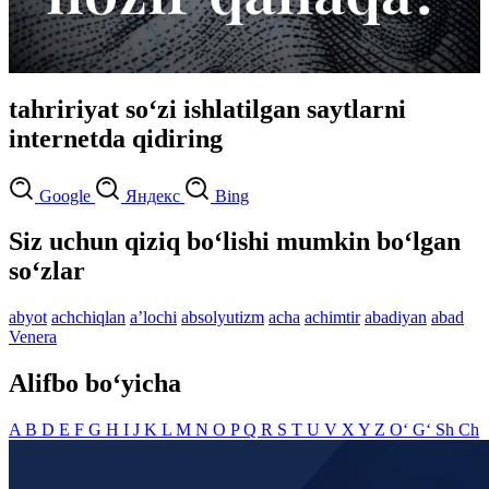
tahririyat so‘zi ishlatilgan saytlarni
internetda qidiring
Google
Яндекс
Bing
Siz uchun qiziq bo‘lishi mumkin bo‘lgan
so‘zlar
abyot
achchiqlan
aʼlochi
absolyutizm
acha
achimtir
abadiyan
abad
Venera
Alifbo bo‘yicha
A
B
D
E
F
G
H
I
J
K
L
M
N
O
P
Q
R
S
T
U
V
X
Y
Z
O‘
G‘
Sh
Ch