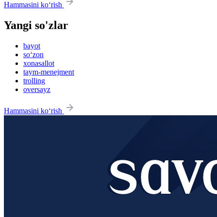
Hammasini ko‘rish
Yangi so'zlar
bayot
so‘zon
xonasallot
taym-menejment
trolling
oversayz
Hammasini ko‘rish