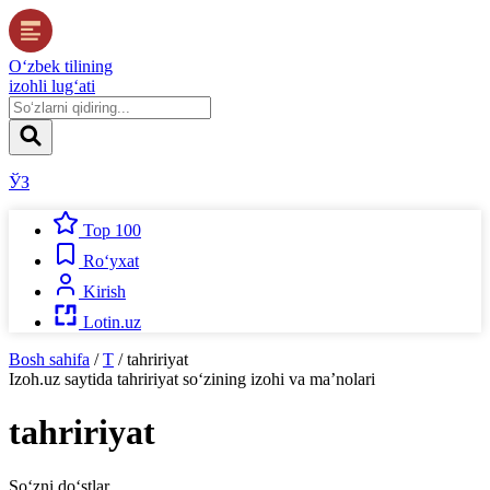
O‘zbek tilining
izohli lug‘ati
ЎЗ
Top 100
Ro‘yxat
Kirish
Lotin.uz
Bosh sahifa
/
T
/
tahririyat
Izoh.uz
saytida
tahririyat
so‘zining izohi va ma’nolari
tahririyat
So‘zni do‘stlar