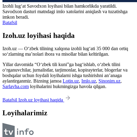
Izohli lugʻat
Savodxon
loyihasi bilan hamkorlikda yaratildi.
Savodxon dasturi matndagi imlo xatolarini aniqlash va tuzatishga
imkon beradi.
Batafsil
Izoh.uz loyihasi haqida
Izoh.uz — O‘zbek tilining xalqona izohli lug‘ati 35 000 dan ortiq
so‘zlarning ma’nolari ibora va misollar bilan keltirilgan.
Yillar davomida “O‘zbek tili kuni”ga bag‘ishlab, o‘zbek tilini
o‘rganuvchilar, jurnalistlar, tarjimonlar, kopirayterlar, blogerlar va
boshqalar uchun foydali loyihalarni ishga tushirishni an’anaga
aylantirganmiz. Bizning jamoa
Lotin.uz
,
Imlo.uz
,
Sinonim.uz
,
Sarlavha.com
loyihalarini hukmingizga havola qilgan.
Batafsil Izoh.uz loyihasi haqida
Loyihalarimiz