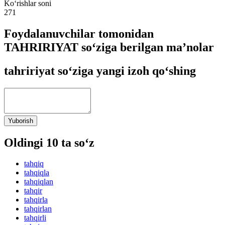
Ko‘rishlar soni
271
Foydalanuvchilar tomonidan
TAHRIRIYAT so‘ziga berilgan ma’nolar
tahririyat so‘ziga yangi izoh qo‘shing
Yuborish
Oldingi 10 ta so‘z
tahqiq
tahqiqla
tahqiqlan
tahqir
tahqirla
tahqirlan
tahqirli