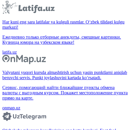
Har kuni eng sara latifalar va kulguli rasmlar. O‘zbek tilidagi kulgu
markazi!
Ежедневно только отборные анекдоты, смешные картинки.
Кузница юмора на узбекском языке!
latifa.uz
Valyutani yuqori kursda almashtirish uchun yaqin punktlarni aniqlab
beruvchi servis. Punkt joylashuvini kartada ko‘rsatadi.
Сервис, помогающий найти ближайшие пункты обмена
валюты с выгодным курсом. Покажет местоположение пункта
прямо на карте.
onmap.uz