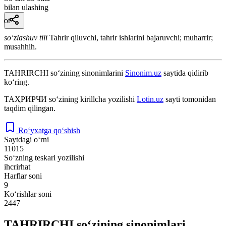
bilan ulashing
ot
so‘zlashuv tili
Tahrir qiluvchi, tahrir ishlarini bajaruvchi; muharrir;
musahhih.
TAHRIRCHI
so‘zining sinonimlarini
Sinonim.uz
saytida qidirib
ko‘ring.
ТАҲРИРЧИ
so‘zining kirillcha yozilishi
Lotin.uz
sayti tomonidan
taqdim qilingan.
Ro‘yxatga qo‘shish
Saytdagi o‘rni
11015
So‘zning teskari yozilishi
ihcrirhat
Harflar soni
9
Ko‘rishlar soni
2447
TAHRIRCHI so‘zining sinonimlari