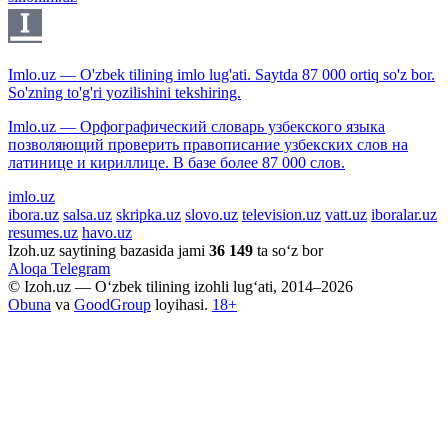
Imlo.uz — O'zbek tilining imlo lug'ati. Saytda 87 000 ortiq so'z bor.
So'zning to'g'ri yozilishini tekshiring.
Imlo.uz — Орфографический словарь узбекского языка
позволяющий проверить правописание узбекских слов на
латинице и кириллице. В базе более 87 000 слов.
imlo.uz
ibora.uz
salsa.uz
skripka.uz
slovo.uz
television.uz
vatt.uz
iboralar.uz
resumes.uz
havo.uz
Izoh.uz saytining bazasida jami
36 149
ta so‘z bor
Aloqa
Telegram
© Izoh.uz — O‘zbek tilining izohli lug‘ati, 2014–2026
Obuna
va
GoodGroup
loyihasi.
18+