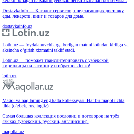
kerakli bo‘lagan narsalarni yetkazib berish xizmatlari bor servislar.
DostavkaInfo — Каталог сервисов, предлагающих доставку
еды, лекарств, книг и товаров для дома.
dostavkainfo.uz
Lotin.uz — foydalanuvchilarga berilgan matnni lotindan kirillga va
aksincha o‘girish xizmatini taklif etadi.
Lotin.uz — поможет транслитерировать с узбекской
кириллицы на латиницу и обратно. Легко!
lotin.uz
Maqol va naqllarning eng katta kolleksiyasi. Har bir maqol uchta
tilda (o‘zbek, rus, ingliz).
Самая большая коллекция пословиц и поговорок на трёх
языках (узбекский, русский, английский).
maqollar.uz