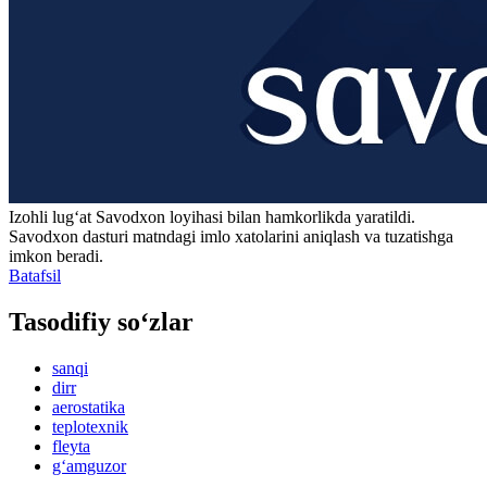
Izohli lugʻat
Savodxon
loyihasi bilan hamkorlikda yaratildi.
Savodxon dasturi matndagi imlo xatolarini aniqlash va tuzatishga
imkon beradi.
Batafsil
Tasodifiy so‘zlar
sanqi
dirr
aerostatika
teplotexnik
fleyta
g‘amguzor