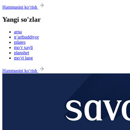
Hammasini ko‘rish
Yangi so'zlar
arna
g‘aribuddiyor
pilates
mo‘r xayli
planshet
mo‘ri lang
Hammasini ko‘rish