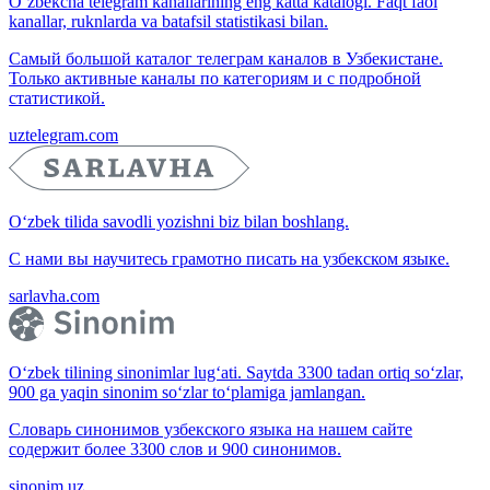
O‘zbekcha telegram kanallarining eng katta katalogi. Faqt faol
kanallar, ruknlarda va batafsil statistikasi bilan.
Самый большой каталог телеграм каналов в Узбекистане.
Только активные каналы по категориям и с подробной
статистикой.
uztelegram.com
O‘zbek tilida savodli yozishni biz bilan boshlang.
С нами вы научитесь грамотно писать на узбекском языке.
sarlavha.com
O‘zbek tilining sinonimlar lug‘ati. Saytda 3300 tadan ortiq so‘zlar,
900 ga yaqin sinonim so‘zlar to‘plamiga jamlangan.
Словарь синонимов узбекского языка на нашем сайте
содержит более 3300 слов и 900 синонимов.
sinonim.uz