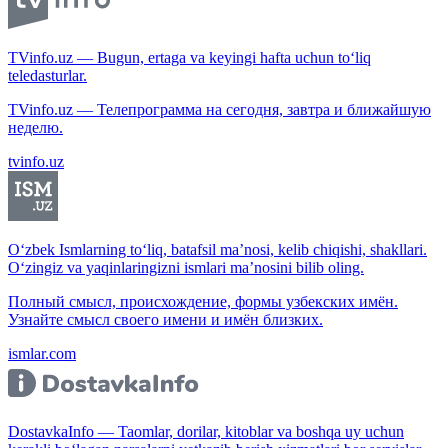
TVinfo.uz — Bugun, ertaga va keyingi hafta uchun to‘liq
teledasturlar.
TVinfo.uz — Телепрограмма на сегодня, завтра и ближайшую
неделю.
tvinfo.uz
O‘zbek Ismlarning to‘liq, batafsil ma’nosi, kelib chiqishi, shakllari.
O‘zingiz va yaqinlaringizni ismlari ma’nosini bilib oling.
Полный смысл, происхождение, формы узбекских имён.
Узнайте смысл своего имени и имён близких.
ismlar.com
DostavkaInfo — Taomlar, dorilar, kitoblar va boshqa uy uchun