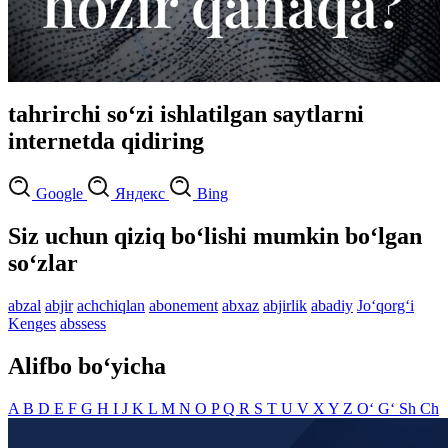
tahrirchi so‘zi ishlatilgan saytlarni
internetda qidiring
Google
Яндекс
Bing
Siz uchun qiziq bo‘lishi mumkin bo‘lgan
so‘zlar
abzal
abjir
achchiqlan
abonement
abxaz
abjirlik
abadiy
Jo‘qorg‘i
Kenges
abssess
Alifbo bo‘yicha
A
B
D
E
F
G
H
I
J
K
L
M
N
O
P
Q
R
S
T
U
V
X
Y
Z
O‘
G‘
Sh
Ch