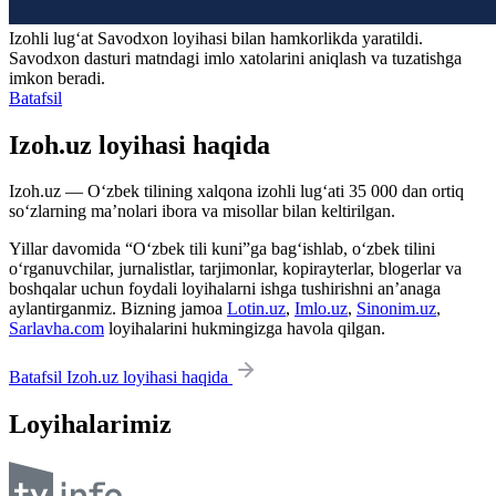
Izohli lugʻat
Savodxon
loyihasi bilan hamkorlikda yaratildi.
Savodxon dasturi matndagi imlo xatolarini aniqlash va tuzatishga
imkon beradi.
Batafsil
Izoh.uz loyihasi haqida
Izoh.uz — O‘zbek tilining xalqona izohli lug‘ati 35 000 dan ortiq
so‘zlarning ma’nolari ibora va misollar bilan keltirilgan.
Yillar davomida “O‘zbek tili kuni”ga bag‘ishlab, o‘zbek tilini
o‘rganuvchilar, jurnalistlar, tarjimonlar, kopirayterlar, blogerlar va
boshqalar uchun foydali loyihalarni ishga tushirishni an’anaga
aylantirganmiz. Bizning jamoa
Lotin.uz
,
Imlo.uz
,
Sinonim.uz
,
Sarlavha.com
loyihalarini hukmingizga havola qilgan.
Batafsil Izoh.uz loyihasi haqida
Loyihalarimiz