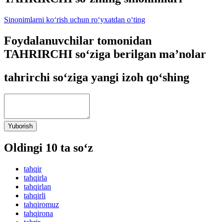
Sinonimlarni ko‘rish uchun ro‘yxatdan o‘ting
Foydalanuvchilar tomonidan
TAHRIRCHI so‘ziga berilgan ma’nolar
tahrirchi so‘ziga yangi izoh qo‘shing
Yuborish
Oldingi 10 ta so‘z
tahqir
tahqirla
tahqirlan
tahqirli
tahqiromuz
tahqirona