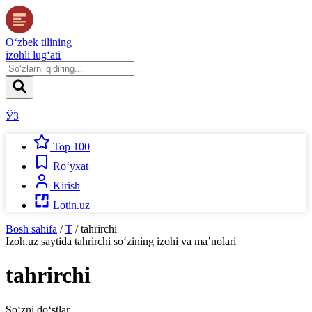
O‘zbek tilining
izohli lug‘ati
ЎЗ
Top 100
Ro‘yxat
Kirish
Lotin.uz
Bosh sahifa
/
T
/
tahrirchi
Izoh.uz
saytida
tahrirchi
so‘zining izohi va ma’nolari
tahrirchi
So‘zni do‘stlar