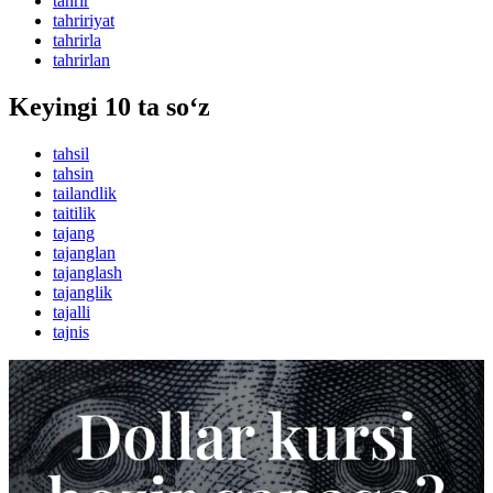
tahrir
tahririyat
tahrirla
tahrirlan
Keyingi 10 ta so‘z
tahsil
tahsin
tailandlik
taitilik
tajang
tajanglan
tajanglash
tajanglik
tajalli
tajnis