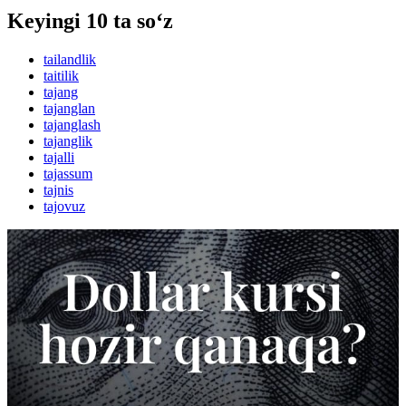
Keyingi 10 ta so‘z
tailandlik
taitilik
tajang
tajanglan
tajanglash
tajanglik
tajalli
tajassum
tajnis
tajovuz