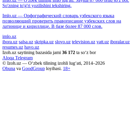
Imlo.uz — O'zbek tilining imlo lug'ati. Saytda 87 000 ortiq so'z bor.
So'zning to'g'ri yozilishini tekshiring.
Imlo.uz — Орфографический словарь узбекского языка
позволяющий проверить правописание узбекских слов на
латинице и кириллице. В базе более 87 000 слов.
imlo.uz
ibora.uz
salsa.uz
skripka.uz
slovo.uz
television.uz
vatt.uz
iboralar.uz
resumes.uz
havo.uz
Izoh.uz saytining bazasida jami
36 172
ta so‘z bor
Aloqa
Telegram
© Izoh.uz — O‘zbek tilining izohli lug‘ati, 2014–2026
Obuna
va
GoodGroup
loyihasi.
18+