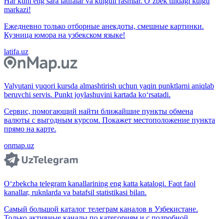
Har kuni eng sara latifalar va kulguli rasmlar. O‘zbek tilidagi kulgu
markazi!
Ежедневно только отборные анекдоты, смешные картинки.
Кузница юмора на узбекском языке!
latifa.uz
Valyutani yuqori kursda almashtirish uchun yaqin punktlarni aniqlab
beruvchi servis. Punkt joylashuvini kartada ko‘rsatadi.
Сервис, помогающий найти ближайшие пункты обмена
валюты с выгодным курсом. Покажет местоположение пункта
прямо на карте.
onmap.uz
O‘zbekcha telegram kanallarining eng katta katalogi. Faqt faol
kanallar, ruknlarda va batafsil statistikasi bilan.
Самый большой каталог телеграм каналов в Узбекистане.
Только активные каналы по категориям и с подробной