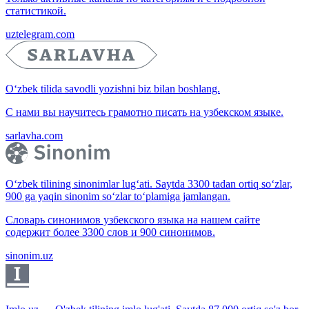
статистикой.
uztelegram.com
O‘zbek tilida savodli yozishni biz bilan boshlang.
С нами вы научитесь грамотно писать на узбекском языке.
sarlavha.com
O‘zbek tilining sinonimlar lug‘ati. Saytda 3300 tadan ortiq so‘zlar,
900 ga yaqin sinonim so‘zlar to‘plamiga jamlangan.
Словарь синонимов узбекского языка на нашем сайте
содержит более 3300 слов и 900 синонимов.
sinonim.uz