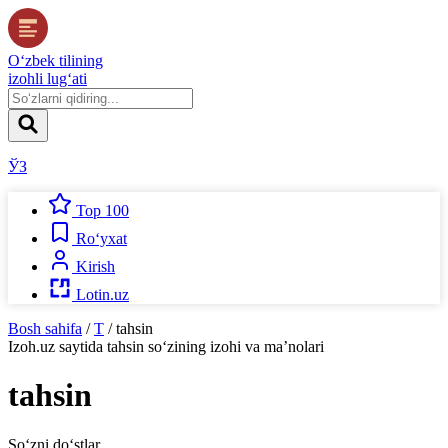
O‘zbek tilining
izohli lug‘ati
ЎЗ
Top 100
Ro‘yxat
Kirish
Lotin.uz
Bosh sahifa
/
T
/
tahsin
Izoh.uz
saytida
tahsin
so‘zining izohi va ma’nolari
tahsin
So‘zni do‘stlar