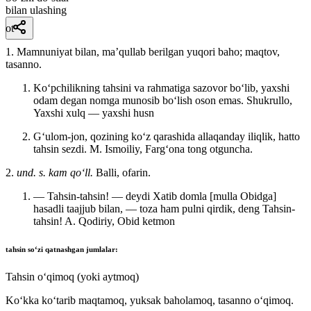
bilan ulashing
ot
1. Mamnuniyat bilan, maʼqullab berilgan yuqori baho; maqtov,
tasanno.
Koʻpchilikning tahsini va rahmatiga sazovor boʻlib, yaxshi
odam degan nomga munosib boʻlish oson emas.
Shukrullo,
Yaxshi xulq — yaxshi husn
Gʻulom-jon, qozining koʻz qarashida allaqanday iliqlik, hatto
tahsin sezdi.
M. Ismoiliy, Fargʻona tong otguncha.
2.
und. s. kam qoʻll.
Balli, ofarin.
— Tahsin-tahsin! — deydi Xatib domla [mulla Obidga]
hasadli taajjub bilan, — toza ham pulni qirdik, deng Tahsin-
tahsin!
A. Qodiriy, Obid ketmon
tahsin
soʻzi qatnashgan jumlalar:
Tahsin oʻqimoq (yoki aytmoq)
Koʻkka koʻtarib maqtamoq, yuksak baholamoq, tasanno oʻqimoq.