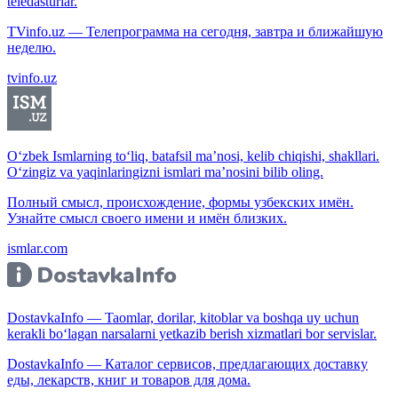
teledasturlar.
TVinfo.uz — Телепрограмма на сегодня, завтра и ближайшую
неделю.
tvinfo.uz
O‘zbek Ismlarning to‘liq, batafsil ma’nosi, kelib chiqishi, shakllari.
O‘zingiz va yaqinlaringizni ismlari ma’nosini bilib oling.
Полный смысл, происхождение, формы узбекских имён.
Узнайте смысл своего имени и имён близких.
ismlar.com
DostavkaInfo — Taomlar, dorilar, kitoblar va boshqa uy uchun
kerakli bo‘lagan narsalarni yetkazib berish xizmatlari bor servislar.
DostavkaInfo — Каталог сервисов, предлагающих доставку
еды, лекарств, книг и товаров для дома.