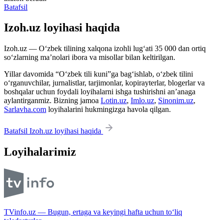
Batafsil
Izoh.uz loyihasi haqida
Izoh.uz — O‘zbek tilining xalqona izohli lug‘ati 35 000 dan ortiq
so‘zlarning ma’nolari ibora va misollar bilan keltirilgan.
Yillar davomida “O‘zbek tili kuni”ga bag‘ishlab, o‘zbek tilini
o‘rganuvchilar, jurnalistlar, tarjimonlar, kopirayterlar, blogerlar va
boshqalar uchun foydali loyihalarni ishga tushirishni an’anaga
aylantirganmiz. Bizning jamoa
Lotin.uz
,
Imlo.uz
,
Sinonim.uz
,
Sarlavha.com
loyihalarini hukmingizga havola qilgan.
Batafsil Izoh.uz loyihasi haqida
Loyihalarimiz
TVinfo.uz — Bugun, ertaga va keyingi hafta uchun to‘liq