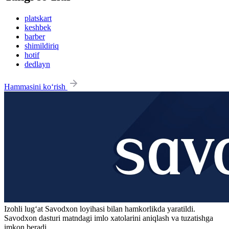
platskart
keshbek
barber
shimildiriq
hotif
dedlayn
Hammasini ko‘rish
Izohli lugʻat
Savodxon
loyihasi bilan hamkorlikda yaratildi.
Savodxon dasturi matndagi imlo xatolarini aniqlash va tuzatishga
imkon beradi.