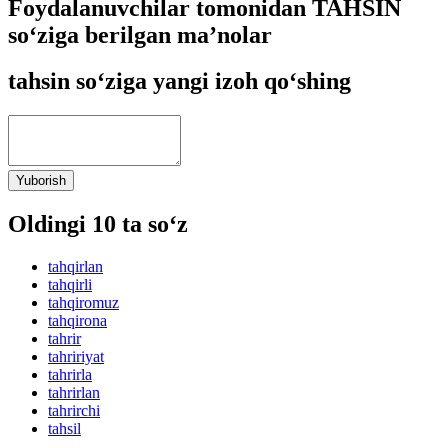
Foydalanuvchilar tomonidan TAHSIN
so‘ziga berilgan ma’nolar
tahsin so‘ziga yangi izoh qo‘shing
Yuborish
Oldingi 10 ta so‘z
tahqirlan
tahqirli
tahqiromuz
tahqirona
tahrir
tahririyat
tahrirla
tahrirlan
tahrirchi
tahsil