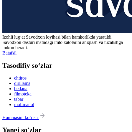
Izohli lugʻat
Savodxon
loyihasi bilan hamkorlikda yaratildi.
Savodxon dasturi matndagi imlo xatolarini aniqlash va tuzatishga
imkon beradi.
Batafsil
Tasodifiy so‘zlar
ehtiros
dirillama
bedana
filmoteka
tabar
mol-manol
Hammasini ko‘rish
Yangi so'zlar