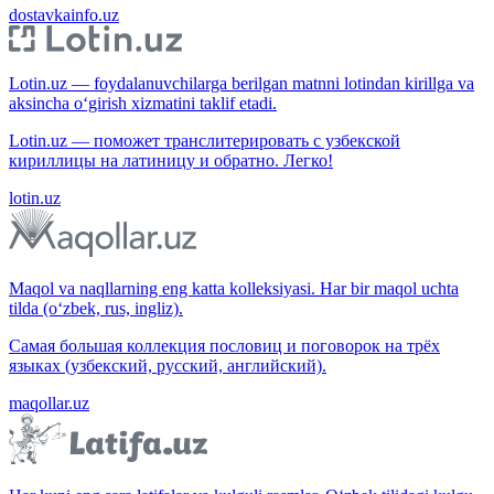
dostavkainfo.uz
Lotin.uz — foydalanuvchilarga berilgan matnni lotindan kirillga va
aksincha o‘girish xizmatini taklif etadi.
Lotin.uz — поможет транслитерировать с узбекской
кириллицы на латиницу и обратно. Легко!
lotin.uz
Maqol va naqllarning eng katta kolleksiyasi. Har bir maqol uchta
tilda (o‘zbek, rus, ingliz).
Самая большая коллекция пословиц и поговорок на трёх
языках (узбекский, русский, английский).
maqollar.uz