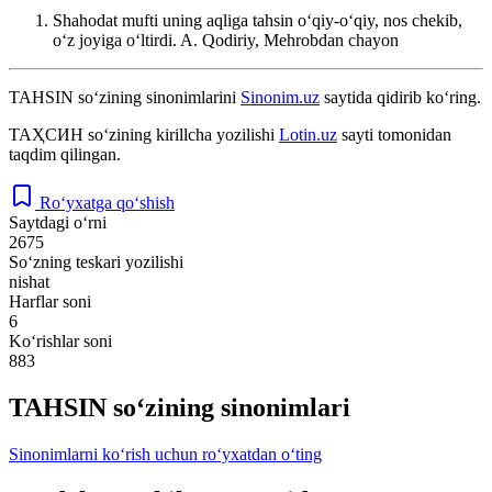
Shahodat mufti uning aqliga tahsin oʻqiy-oʻqiy, nos chekib,
oʻz joyiga oʻltirdi.
A. Qodiriy, Mehrobdan chayon
TAHSIN
so‘zining sinonimlarini
Sinonim.uz
saytida qidirib ko‘ring.
ТАҲСИН
so‘zining kirillcha yozilishi
Lotin.uz
sayti tomonidan
taqdim qilingan.
Ro‘yxatga qo‘shish
Saytdagi o‘rni
2675
So‘zning teskari yozilishi
nishat
Harflar soni
6
Ko‘rishlar soni
883
TAHSIN so‘zining sinonimlari
Sinonimlarni ko‘rish uchun ro‘yxatdan o‘ting