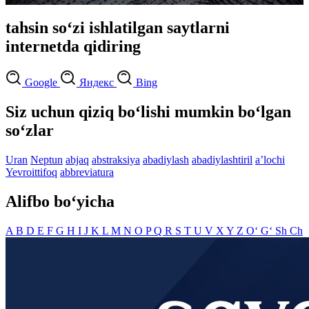
tahsin so‘zi ishlatilgan saytlarni
internetda qidiring
Google
Яндекс
Bing
Siz uchun qiziq bo‘lishi mumkin bo‘lgan
so‘zlar
Uran
Neptun
abjaq
abstraksiya
abadiylash
abadiylashtiril
aʼlochi
Yevroittifoq
abbreviatura
Alifbo bo‘yicha
A
B
D
E
F
G
H
I
J
K
L
M
N
O
P
Q
R
S
T
U
V
X
Y
Z
O‘
G‘
Sh
Ch