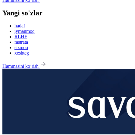
Hammasini ko‘rish
Yangi so'zlar
hadaf
iymanmoq
RLHF
rastrata
sizmoq
xeshteg
Hammasini ko‘rish