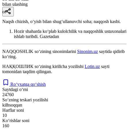
bilan ulashing
ot
Naqsh chizish, oʻyish bilan shugʻullanuvchi soha; naqqosh kasbi.
Hozir shaharda koʻplab kulolchilik va naqqoshlik ustaxonalari
ishlab turibdi.
Gazetadan
NAQQOSHLIK
so‘zining sinonimlarini
Sinonim.uz
saytida qidirib
ko‘ring.
НАҚҚОШЛИК
so‘zining kirillcha yozilishi
Lotin.uz
sayti
tomonidan taqdim qilingan.
Ro‘yxatga qo‘shish
Saytdagi o‘rni
24760
So‘zning teskari yozilishi
kilhsoqqan
Harflar soni
10
Ko‘rishlar soni
160