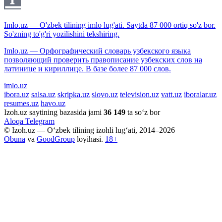
Imlo.uz — O'zbek tilining imlo lug'ati. Saytda 87 000 ortiq so'z bor.
So'zning to'g'ri yozilishini tekshiring.
Imlo.uz — Орфографический словарь узбекского языка
позволяющий проверить правописание узбекских слов на
латинице и кириллице. В базе более 87 000 слов.
imlo.uz
ibora.uz
salsa.uz
skripka.uz
slovo.uz
television.uz
vatt.uz
iboralar.uz
resumes.uz
havo.uz
Izoh.uz saytining bazasida jami
36 149
ta so‘z bor
Aloqa
Telegram
© Izoh.uz — O‘zbek tilining izohli lug‘ati, 2014–2026
Obuna
va
GoodGroup
loyihasi.
18+