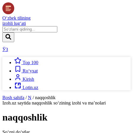
O‘zbek tilining
izohli lug‘ati
ЎЗ
Top 100
Ro‘yxat
Kirish
Lotin.uz
Bosh sahifa
/
N
/
naqqoshlik
Izoh.uz
saytida
naqqoshlik
so‘zining izohi va ma’nolari
naqqoshlik
So‘zni do‘stlar