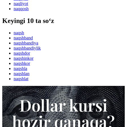
naqliyot
naqqosh
Keyingi 10 ta so‘z
naqsh
naqshband
naqshbandiya
naqshbandiylik
naqshdor
naqshinkor
naqshkor
naqshla
naqshlan
naqshlat