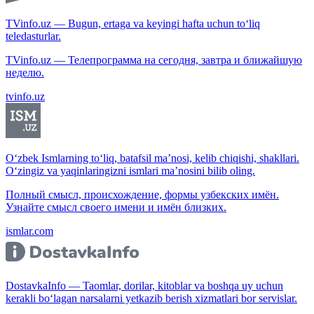
TVinfo.uz — Bugun, ertaga va keyingi hafta uchun to‘liq
teledasturlar.
TVinfo.uz — Телепрограмма на сегодня, завтра и ближайшую
неделю.
tvinfo.uz
O‘zbek Ismlarning to‘liq, batafsil ma’nosi, kelib chiqishi, shakllari.
O‘zingiz va yaqinlaringizni ismlari ma’nosini bilib oling.
Полный смысл, происхождение, формы узбекских имён.
Узнайте смысл своего имени и имён близких.
ismlar.com
DostavkaInfo — Taomlar, dorilar, kitoblar va boshqa uy uchun
kerakli bo‘lagan narsalarni yetkazib berish xizmatlari bor servislar.