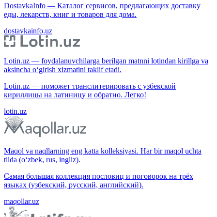
DostavkaInfo — Каталог сервисов, предлагающих доставку
еды, лекарств, книг и товаров для дома.
dostavkainfo.uz
Lotin.uz — foydalanuvchilarga berilgan matnni lotindan kirillga va
aksincha o‘girish xizmatini taklif etadi.
Lotin.uz — поможет транслитерировать с узбекской
кириллицы на латиницу и обратно. Легко!
lotin.uz
Maqol va naqllarning eng katta kolleksiyasi. Har bir maqol uchta
tilda (o‘zbek, rus, ingliz).
Самая большая коллекция пословиц и поговорок на трёх
языках (узбекский, русский, английский).
maqollar.uz