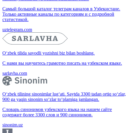
Самый большой каталог телеграм каналов в Узбекистане.
Только активные каналы по категориям и с подробной
статистикой.
uztelegram.com
O‘zbek tilida savodli yozishni biz bilan boshlang.
С нами вы научитесь грамотно писать на узбекском языке.
sarlavha.com
O‘zbek tilining sinonimlar lug‘ati. Saytda 3300 tadan ortiq so‘zlar,
900 ga yaqin sinonim so‘zlar to‘plamiga jamlangan.
Словарь синонимов узбекского языка на нашем сайте
содержит более 3300 слов и 900 синонимов.
sinonim.uz