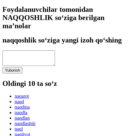
Foydalanuvchilar tomonidan
NAQQOSHLIK so‘ziga berilgan
ma’nolar
naqqoshlik so‘ziga yangi izoh qo‘shing
Yuborish
Oldingi 10 ta so‘z
naqarot
naqd
naqdina
naqdla
naqdlan
naqdlashtir
naql
naqliyot