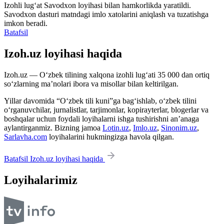
Izohli lugʻat
Savodxon
loyihasi bilan hamkorlikda yaratildi.
Savodxon dasturi matndagi imlo xatolarini aniqlash va tuzatishga
imkon beradi.
Batafsil
Izoh.uz loyihasi haqida
Izoh.uz — O‘zbek tilining xalqona izohli lug‘ati 35 000 dan ortiq
so‘zlarning ma’nolari ibora va misollar bilan keltirilgan.
Yillar davomida “O‘zbek tili kuni”ga bag‘ishlab, o‘zbek tilini
o‘rganuvchilar, jurnalistlar, tarjimonlar, kopirayterlar, blogerlar va
boshqalar uchun foydali loyihalarni ishga tushirishni an’anaga
aylantirganmiz. Bizning jamoa
Lotin.uz
,
Imlo.uz
,
Sinonim.uz
,
Sarlavha.com
loyihalarini hukmingizga havola qilgan.
Batafsil Izoh.uz loyihasi haqida
Loyihalarimiz