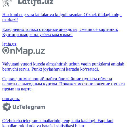
Har kuni eng sara latifalar va kulguli rasmlar. O‘zbek tilidagi kulgu
markazi!
Ежедневно только отборные анекдоты, смешные картинки.
Кузница юмора на узбекском языке!
latifa.uz
Valyutani yuqori kursda almashtirish uchun yaqin punktlarni aniqlab
beruvchi servis. Punkt joylashuvini kartada ko‘rsatadi.
Сервис, помогающий найти ближайшие пункты обмена
валюты с выгодным курсом. Покажет местоположение пункта
прямо на карте.
onmap.uz
O‘zbekcha telegram kanallarining eng katta katalogi. Faqt faol
kanallar, ruknlarda va batafsil statistikasi bilan.