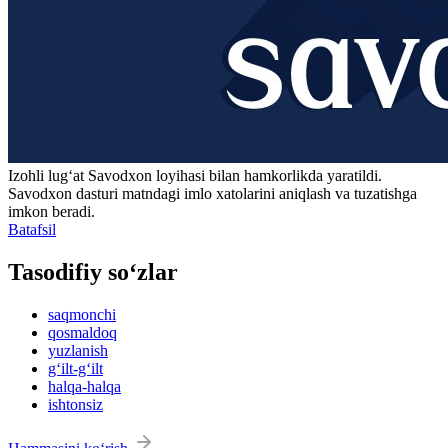
Izohli lugʻat
Savodxon
loyihasi bilan hamkorlikda yaratildi.
Savodxon dasturi matndagi imlo xatolarini aniqlash va tuzatishga
imkon beradi.
Batafsil
Tasodifiy so‘zlar
saqmonchi
qosmaldoq
yuzlanish
g‘ilt-g‘ilt
halqa-halqa
ishtonsiz