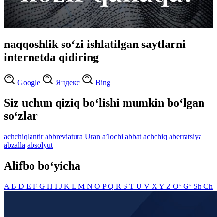
naqqoshlik so‘zi ishlatilgan saytlarni
internetda qidiring
Google
Яндекс
Bing
Siz uchun qiziq bo‘lishi mumkin bo‘lgan
so‘zlar
achchiqlantir
abbreviatura
Uran
aʼlochi
abbat
achchiq
aberratsiya
abzalla
absolyut
Alifbo bo‘yicha
A
B
D
E
F
G
H
I
J
K
L
M
N
O
P
Q
R
S
T
U
V
X
Y
Z
O‘
G‘
Sh
Ch