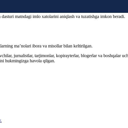
 dasturi matndagi imlo xatolarini aniqlash va tuzatishga imkon beradi.
arning ma’nolari ibora va misollar bilan keltirilgan.
hilar, jurnalistlar, tarjimonlar, kopirayterlar, blogerlar va boshqalar u
ini hukmingizga havola qilgan.
.