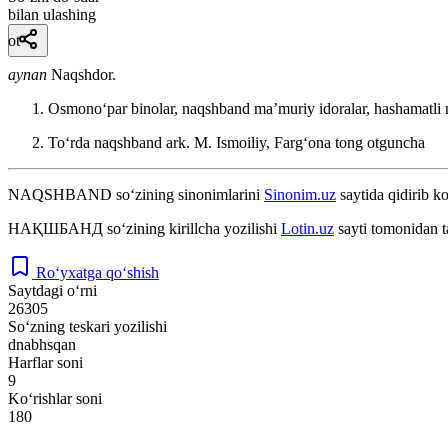
bilan ulashing
ot
aynan
Naqshdor.
Osmonoʻpar binolar, naqshband maʼmuriy idoralar, hashamatli 
Toʻrda naqshband ark.
M. Ismoiliy, Fargʻona tong otguncha
NAQSHBAND
so‘zining sinonimlarini
Sinonim.uz
saytida qidirib ko
НАҚШБАНД
so‘zining kirillcha yozilishi
Lotin.uz
sayti tomonidan t
Ro‘yxatga qo‘shish
Saytdagi o‘rni
26305
So‘zning teskari yozilishi
dnabhsqan
Harflar soni
9
Ko‘rishlar soni
180