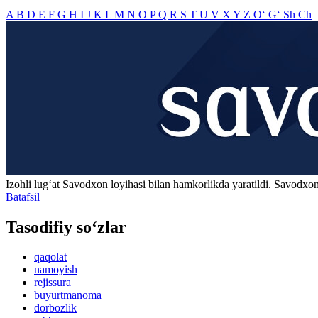
A
B
D
E
F
G
H
I
J
K
L
M
N
O
P
Q
R
S
T
U
V
X
Y
Z
O‘
G‘
Sh
Ch
Izohli lugʻat
Savodxon
loyihasi bilan hamkorlikda yaratildi. Savodxon
Batafsil
Tasodifiy so‘zlar
qaqolat
namoyish
rejissura
buyurtmanoma
dorbozlik