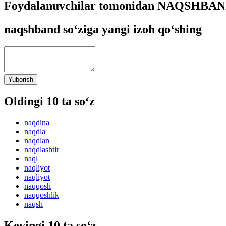
Foydalanuvchilar tomonidan NAQSHBAND 
naqshband so‘ziga yangi izoh qo‘shing
Yuborish
Oldingi 10 ta so‘z
naqdina
naqdla
naqdlan
naqdlashtir
naql
naqliyot
naqliyot
naqqosh
naqqoshlik
naqsh
Keyingi 10 ta so‘z