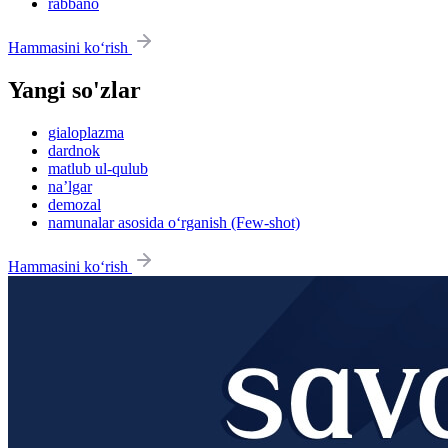
rabbano
Hammasini ko‘rish
Yangi so'zlar
gialoplazma
dardnok
matlub ul-qulub
na’lgar
demozal
namunalar asosida o‘rganish (Few-shot)
Hammasini ko‘rish