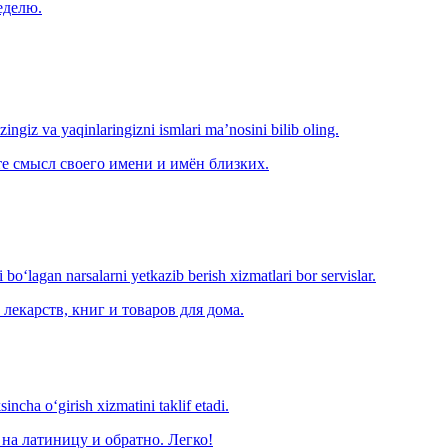
еделю.
‘zingiz va yaqinlaringizni ismlari ma’nosini bilib oling.
е смысл своего имени и имён близких.
o‘lagan narsalarni yetkazib berish xizmatlari bor servislar.
лекарств, книг и товаров для дома.
ncha o‘girish xizmatini taklif etadi.
на латиницу и обратно. Легко!