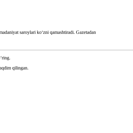
madaniyat saroylari koʻzni qamashtiradi.
Gazetadan
‘ring.
aqdim qilingan.