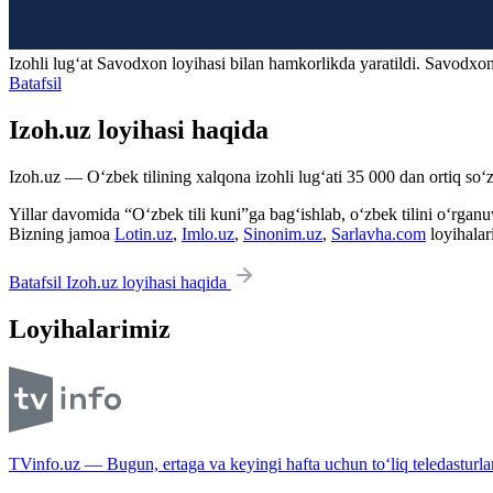
Izohli lugʻat
Savodxon
loyihasi bilan hamkorlikda yaratildi. Savodxon
Batafsil
Izoh.uz loyihasi haqida
Izoh.uz — O‘zbek tilining xalqona izohli lug‘ati 35 000 dan ortiq so‘zl
Yillar davomida “O‘zbek tili kuni”ga bag‘ishlab, o‘zbek tilini o‘rganuvc
Bizning jamoa
Lotin.uz
,
Imlo.uz
,
Sinonim.uz
,
Sarlavha.com
loyihalar
Batafsil Izoh.uz loyihasi haqida
Loyihalarimiz
TVinfo.uz — Bugun, ertaga va keyingi hafta uchun to‘liq teledasturlar