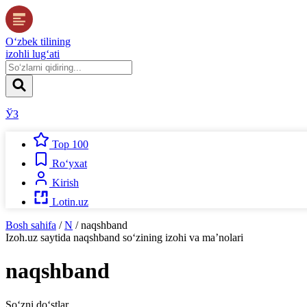
O‘zbek tilining
izohli lug‘ati
ЎЗ
Top 100
Ro‘yxat
Kirish
Lotin.uz
Bosh sahifa
/
N
/
naqshband
Izoh.uz
saytida
naqshband
so‘zining izohi va ma’nolari
naqshband
So‘zni do‘stlar