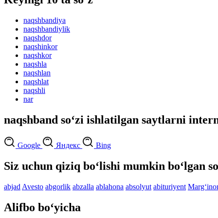
naqshbandiya
naqshbandiylik
naqshdor
naqshinkor
naqshkor
naqshla
naqshlan
naqshlat
naqshli
nar
naqshband so‘zi ishlatilgan saytlarni inter
Google
Яндекс
Bing
Siz uchun qiziq bo‘lishi mumkin bo‘lgan so
abjad
Avesto
abgorlik
abzalla
ablahona
absolyut
abituriyent
Marg‘ino
Alifbo bo‘yicha