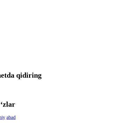
netda qidiring
‘zlar
niy
abad