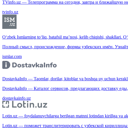
TVinfo.uz — Телепрограмма на сегодня, завтра и ближайшую н
tvinfo.uz
O‘zbek Ismlarning to‘liq, batafsil ma’nosi, kelib chiqishi, shakllari. O
Полный смысл, происхождение, формы узбекских имён. Узнайт
ismlar.com
DostavkaInfo — Taomlar, dorilar, kitoblar va boshqa uy uchun kerakli b
DostavkaInfo — Каталог сервисов, предлагающих доставку еды, 
dostavkainfo.uz
Lotin.uz — foydalanuvchilarga berilgan matnni lotindan kirillga va aksi
Lotin.uz — поможет транслитерировать с узбекской кириллицы 