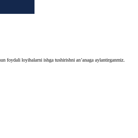
chun foydali loyihalarni ishga tushirishni an’anaga aylantirganmiz.