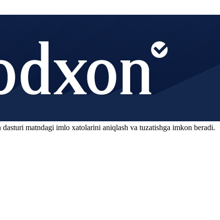
 dasturi matndagi imlo xatolarini aniqlash va tuzatishga imkon beradi.