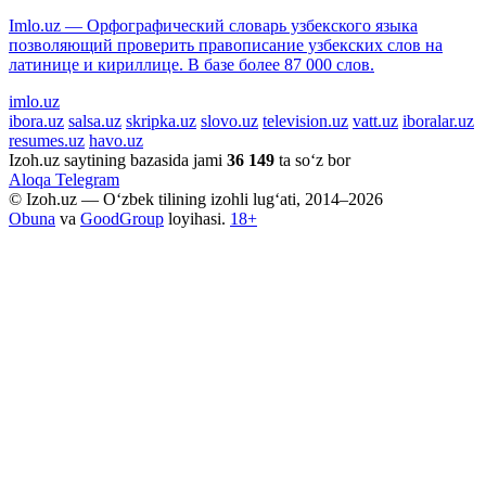
Imlo.uz — Орфографический словарь узбекского языка
позволяющий проверить правописание узбекских слов на
латинице и кириллице. В базе более 87 000 слов.
imlo.uz
ibora.uz
salsa.uz
skripka.uz
slovo.uz
television.uz
vatt.uz
iboralar.uz
resumes.uz
havo.uz
Izoh.uz saytining bazasida jami
36 149
ta so‘z bor
Aloqa
Telegram
© Izoh.uz — O‘zbek tilining izohli lug‘ati, 2014–2026
Obuna
va
GoodGroup
loyihasi.
18+