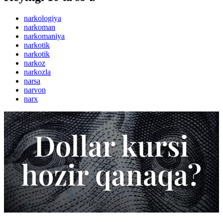
narkologiya
narkoman
narkomaniya
narkotik
narkotik
narkoz
narkozla
narsa
narvon
narx