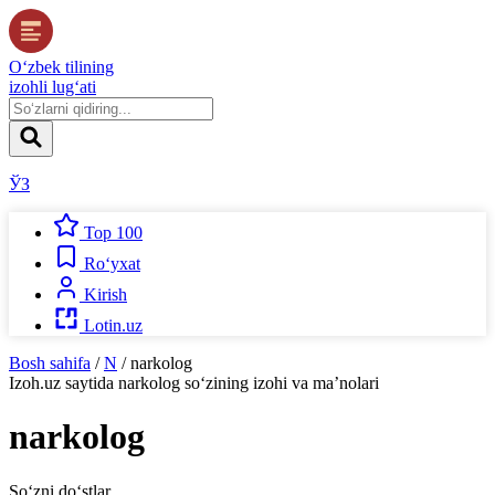
O‘zbek tilining
izohli lug‘ati
ЎЗ
Top 100
Ro‘yxat
Kirish
Lotin.uz
Bosh sahifa
/
N
/
narkolog
Izoh.uz
saytida
narkolog
so‘zining izohi va ma’nolari
narkolog
So‘zni do‘stlar