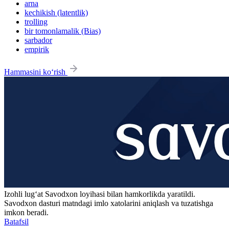
arna
kechikish (latentlik)
trolling
bir tomonlamalik (Bias)
sarbador
empirik
Hammasini ko‘rish
Izohli lugʻat
Savodxon
loyihasi bilan hamkorlikda yaratildi.
Savodxon dasturi matndagi imlo xatolarini aniqlash va tuzatishga
imkon beradi.
Batafsil