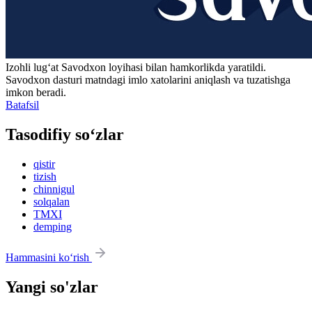
Izohli lugʻat
Savodxon
loyihasi bilan hamkorlikda yaratildi.
Savodxon dasturi matndagi imlo xatolarini aniqlash va tuzatishga
imkon beradi.
Batafsil
Tasodifiy so‘zlar
qistir
tizish
chinnigul
solqalan
TMXI
demping
Hammasini ko‘rish
Yangi so'zlar