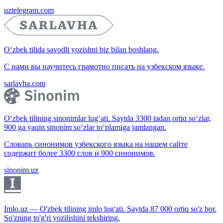
uztelegram.com
O‘zbek tilida savodli yozishni biz bilan boshlang.
С нами вы научитесь грамотно писать на узбекском языке.
sarlavha.com
O‘zbek tilining sinonimlar lug‘ati. Saytda 3300 tadan ortiq so‘zlar,
900 ga yaqin sinonim so‘zlar to‘plamiga jamlangan.
Словарь синонимов узбекского языка на нашем сайте
содержит более 3300 слов и 900 синонимов.
sinonim.uz
Imlo.uz — O'zbek tilining imlo lug'ati. Saytda 87 000 ortiq so'z bor.
So'zning to'g'ri yozilishini tekshiring.