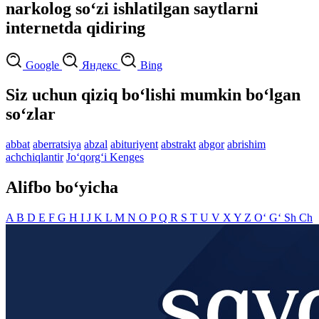
narkolog so‘zi ishlatilgan saytlarni
internetda qidiring
Google
Яндекс
Bing
Siz uchun qiziq bo‘lishi mumkin bo‘lgan
so‘zlar
abbat
aberratsiya
abzal
abituriyent
abstrakt
abgor
abrishim
achchiqlantir
Jo‘qorg‘i Kenges
Alifbo bo‘yicha
A
B
D
E
F
G
H
I
J
K
L
M
N
O
P
Q
R
S
T
U
V
X
Y
Z
O‘
G‘
Sh
Ch