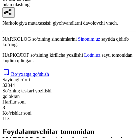
bilan ulashing
ot
Narkologiya mutaxassisi; giyohvandlarni davolovchi vrach.
NARKOLOG
so‘zining sinonimlarini
Sinonim.uz
saytida qidirib
ko‘ring.
НАРКОЛОГ
so‘zining kirillcha yozilishi
Lotin.uz
sayti tomonidan
taqdim qilingan.
Ro‘yxatga qo‘shish
Saytdagi o‘rni
32844
So‘zning teskari yozilishi
golokran
Harflar soni
8
Ko‘rishlar soni
113
Foydalanuvchilar tomonidan