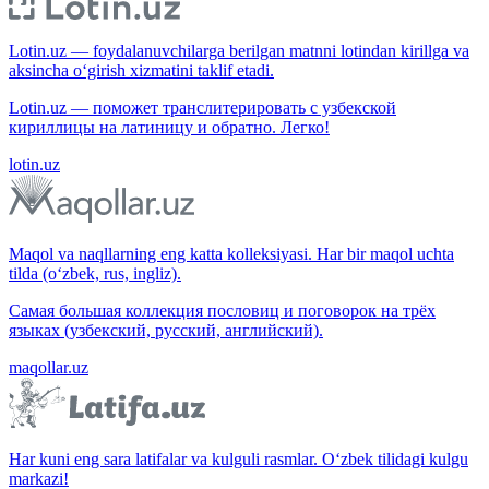
Lotin.uz — foydalanuvchilarga berilgan matnni lotindan kirillga va
aksincha o‘girish xizmatini taklif etadi.
Lotin.uz — поможет транслитерировать с узбекской
кириллицы на латиницу и обратно. Легко!
lotin.uz
Maqol va naqllarning eng katta kolleksiyasi. Har bir maqol uchta
tilda (o‘zbek, rus, ingliz).
Самая большая коллекция пословиц и поговорок на трёх
языках (узбекский, русский, английский).
maqollar.uz
Har kuni eng sara latifalar va kulguli rasmlar. O‘zbek tilidagi kulgu
markazi!