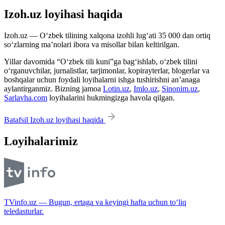
Izoh.uz loyihasi haqida
Izoh.uz — O‘zbek tilining xalqona izohli lug‘ati 35 000 dan ortiq
so‘zlarning ma’nolari ibora va misollar bilan keltirilgan.
Yillar davomida “O‘zbek tili kuni”ga bag‘ishlab, o‘zbek tilini
o‘rganuvchilar, jurnalistlar, tarjimonlar, kopirayterlar, blogerlar va
boshqalar uchun foydali loyihalarni ishga tushirishni an’anaga
aylantirganmiz. Bizning jamoa
Lotin.uz
,
Imlo.uz
,
Sinonim.uz
,
Sarlavha.com
loyihalarini hukmingizga havola qilgan.
Batafsil Izoh.uz loyihasi haqida
Loyihalarimiz
TVinfo.uz — Bugun, ertaga va keyingi hafta uchun to‘liq
teledasturlar.