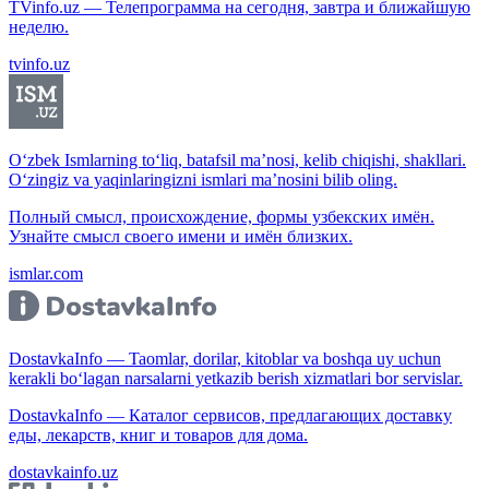
TVinfo.uz — Телепрограмма на сегодня, завтра и ближайшую
неделю.
tvinfo.uz
O‘zbek Ismlarning to‘liq, batafsil ma’nosi, kelib chiqishi, shakllari.
O‘zingiz va yaqinlaringizni ismlari ma’nosini bilib oling.
Полный смысл, происхождение, формы узбекских имён.
Узнайте смысл своего имени и имён близких.
ismlar.com
DostavkaInfo — Taomlar, dorilar, kitoblar va boshqa uy uchun
kerakli bo‘lagan narsalarni yetkazib berish xizmatlari bor servislar.
DostavkaInfo — Каталог сервисов, предлагающих доставку
еды, лекарств, книг и товаров для дома.
dostavkainfo.uz