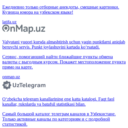
Ежедневно только отборные анекдоты, смешные картинки.
Кузница юмора на узбекском языке!
latifa.uz
Valyutani yuqori kursda almashtirish uchun yaqin punktlarni aniqlab
beruvchi servis. Punkt joylashuvini kartada ko‘rsatadi.
Сервис, помогающий найти ближайшие пункты обмена
валюты с выгодным курсом. Покажет местоположение пункта
прямо на карте.
onmap.uz
O‘zbekcha telegram kanallarining eng katta katalogi. Faqt faol
kanallar, ruknlarda va batafsil statistikasi bilan.
Самый большой каталог телеграм каналов в Узбекистане.
Только активные каналы по категориям и с подробной
статистикой.