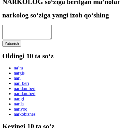
NARKOLOG so‘ziga berilgan ma’nolar
narkolog so‘ziga yangi izoh qo‘shing
Yuborish
Oldingi 10 ta so‘z
naʼra
nargis
nari
nari-beri
naridan-beri
naridan-beri
narigi
narila
nariyoq
narkobiznes
Keyingi 10 ta so‘z