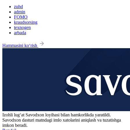
zuhd
admin
FOMO
kraudsorsing
texnogen
arbada
Hammasini ko‘rish
Izohli lugʻat
Savodxon
loyihasi bilan hamkorlikda yaratildi.
Savodxon dasturi matndagi imlo xatolarini aniqlash va tuzatishga
imkon beradi.