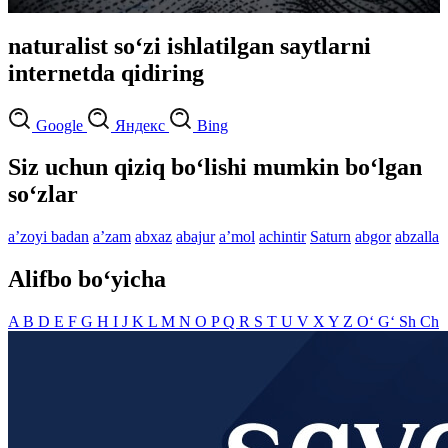
naturalist so‘zi ishlatilgan saytlarni
internetda qidiring
Google
Яндекс
Bing
Siz uchun qiziq bo‘lishi mumkin bo‘lgan
so‘zlar
aʼzoyi badan
aʼzam
abxaz
abajur
aʼmol
achintir
Saturn
abgor
abzalla
Alifbo bo‘yicha
A
B
D
E
F
G
H
I
J
K
L
M
N
O
P
Q
R
S
T
U
V
X
Y
Z
O‘
G‘
Sh
Ch