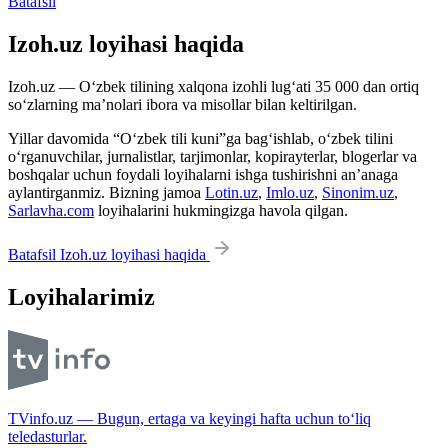
Batafsil
Izoh.uz loyihasi haqida
Izoh.uz — O‘zbek tilining xalqona izohli lug‘ati 35 000 dan ortiq
so‘zlarning ma’nolari ibora va misollar bilan keltirilgan.
Yillar davomida “O‘zbek tili kuni”ga bag‘ishlab, o‘zbek tilini
o‘rganuvchilar, jurnalistlar, tarjimonlar, kopirayterlar, blogerlar va
boshqalar uchun foydali loyihalarni ishga tushirishni an’anaga
aylantirganmiz. Bizning jamoa
Lotin.uz
,
Imlo.uz
,
Sinonim.uz
,
Sarlavha.com
loyihalarini hukmingizga havola qilgan.
Batafsil Izoh.uz loyihasi haqida
Loyihalarimiz
TVinfo.uz — Bugun, ertaga va keyingi hafta uchun to‘liq
teledasturlar.