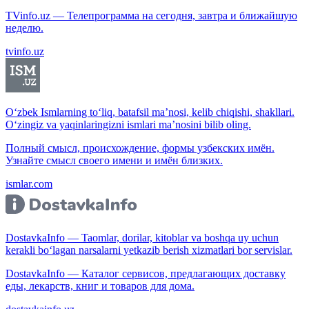
TVinfo.uz — Телепрограмма на сегодня, завтра и ближайшую
неделю.
tvinfo.uz
O‘zbek Ismlarning to‘liq, batafsil ma’nosi, kelib chiqishi, shakllari.
O‘zingiz va yaqinlaringizni ismlari ma’nosini bilib oling.
Полный смысл, происхождение, формы узбекских имён.
Узнайте смысл своего имени и имён близких.
ismlar.com
DostavkaInfo — Taomlar, dorilar, kitoblar va boshqa uy uchun
kerakli bo‘lagan narsalarni yetkazib berish xizmatlari bor servislar.
DostavkaInfo — Каталог сервисов, предлагающих доставку
еды, лекарств, книг и товаров для дома.