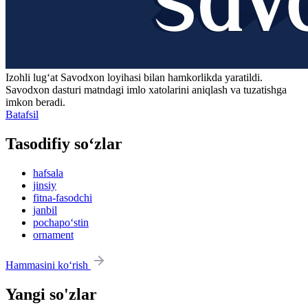
Izohli lugʻat
Savodxon
loyihasi bilan hamkorlikda yaratildi.
Savodxon dasturi matndagi imlo xatolarini aniqlash va tuzatishga
imkon beradi.
Batafsil
Tasodifiy so‘zlar
hafsala
jinsiy
fitna-fasodchi
janbil
pochapo‘stin
ornament
Hammasini ko‘rish
Yangi so'zlar