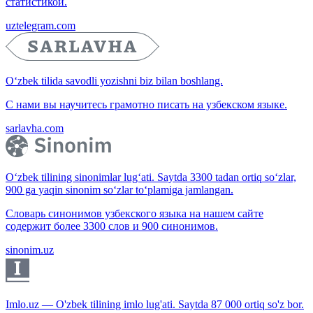
статистикой.
uztelegram.com
O‘zbek tilida savodli yozishni biz bilan boshlang.
С нами вы научитесь грамотно писать на узбекском языке.
sarlavha.com
O‘zbek tilining sinonimlar lug‘ati. Saytda 3300 tadan ortiq so‘zlar,
900 ga yaqin sinonim so‘zlar to‘plamiga jamlangan.
Словарь синонимов узбекского языка на нашем сайте
содержит более 3300 слов и 900 синонимов.
sinonim.uz
Imlo.uz — O'zbek tilining imlo lug'ati. Saytda 87 000 ortiq so'z bor.