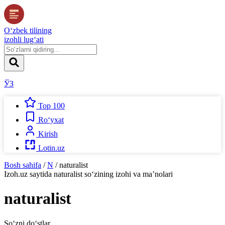
O‘zbek tilining
izohli lug‘ati
ЎЗ
Top 100
Ro‘yxat
Kirish
Lotin.uz
Bosh sahifa
/
N
/
naturalist
Izoh.uz
saytida
naturalist
so‘zining izohi va ma’nolari
naturalist
So‘zni do‘stlar