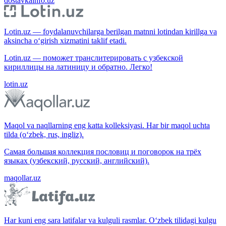
dostavkainfo.uz
Lotin.uz — foydalanuvchilarga berilgan matnni lotindan kirillga va
aksincha o‘girish xizmatini taklif etadi.
Lotin.uz — поможет транслитерировать с узбекской
кириллицы на латиницу и обратно. Легко!
lotin.uz
Maqol va naqllarning eng katta kolleksiyasi. Har bir maqol uchta
tilda (o‘zbek, rus, ingliz).
Самая большая коллекция пословиц и поговорок на трёх
языках (узбекский, русский, английский).
maqollar.uz
Har kuni eng sara latifalar va kulguli rasmlar. O‘zbek tilidagi kulgu