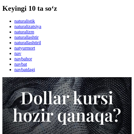
Keyingi 10 ta so‘z
naturalistik
naturalizatsiya
naturalizm
naturallashtir
naturallashtiril
natyurmort
nav
navbahor
navbat
navbatdagi