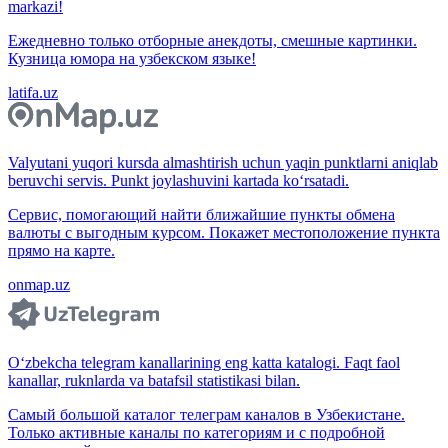
markazi!
Ежедневно только отборные анекдоты, смешные картинки.
Кузница юмора на узбекском языке!
latifa.uz
Valyutani yuqori kursda almashtirish uchun yaqin punktlarni aniqlab
beruvchi servis. Punkt joylashuvini kartada ko‘rsatadi.
Сервис, помогающий найти ближайшие пункты обмена
валюты с выгодным курсом. Покажет местоположение пункта
прямо на карте.
onmap.uz
O‘zbekcha telegram kanallarining eng katta katalogi. Faqt faol
kanallar, ruknlarda va batafsil statistikasi bilan.
Самый большой каталог телеграм каналов в Узбекистане.
Только активные каналы по категориям и с подробной