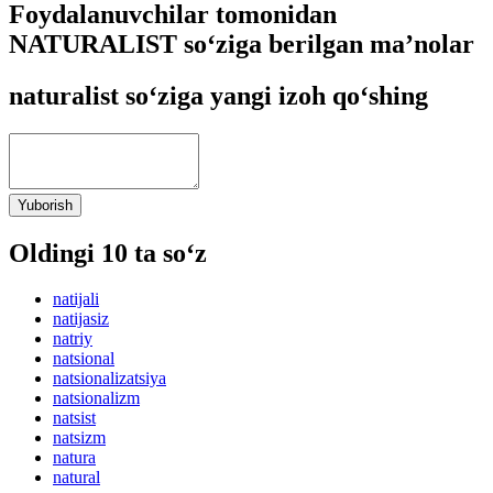
Foydalanuvchilar tomonidan
NATURALIST so‘ziga berilgan ma’nolar
naturalist so‘ziga yangi izoh qo‘shing
Yuborish
Oldingi 10 ta so‘z
natijali
natijasiz
natriy
natsional
natsionalizatsiya
natsionalizm
natsist
natsizm
natura
natural