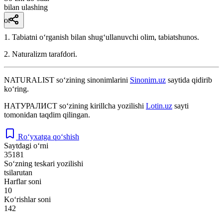
bilan ulashing
ot
1. Tabiatni oʻrganish bilan shugʻullanuvchi olim, tabiatshunos.
2. Naturalizm tarafdori.
NATURALIST
so‘zining sinonimlarini
Sinonim.uz
saytida qidirib
ko‘ring.
НАТУРАЛИСТ
so‘zining kirillcha yozilishi
Lotin.uz
sayti
tomonidan taqdim qilingan.
Ro‘yxatga qo‘shish
Saytdagi o‘rni
35181
So‘zning teskari yozilishi
tsilarutan
Harflar soni
10
Ko‘rishlar soni
142