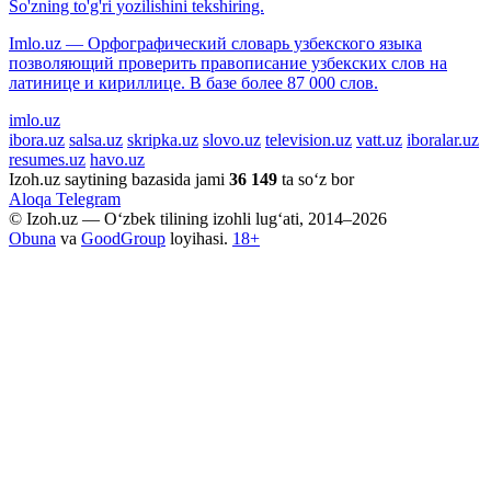
So'zning to'g'ri yozilishini tekshiring.
Imlo.uz — Орфографический словарь узбекского языка
позволяющий проверить правописание узбекских слов на
латинице и кириллице. В базе более 87 000 слов.
imlo.uz
ibora.uz
salsa.uz
skripka.uz
slovo.uz
television.uz
vatt.uz
iboralar.uz
resumes.uz
havo.uz
Izoh.uz saytining bazasida jami
36 149
ta so‘z bor
Aloqa
Telegram
© Izoh.uz — O‘zbek tilining izohli lug‘ati, 2014–2026
Obuna
va
GoodGroup
loyihasi.
18+