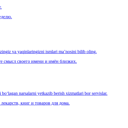
.
еделю.
‘zingiz va yaqinlaringizni ismlari ma’nosini bilib oling.
е смысл своего имени и имён близких.
o‘lagan narsalarni yetkazib berish xizmatlari bor servislar.
лекарств, книг и товаров для дома.