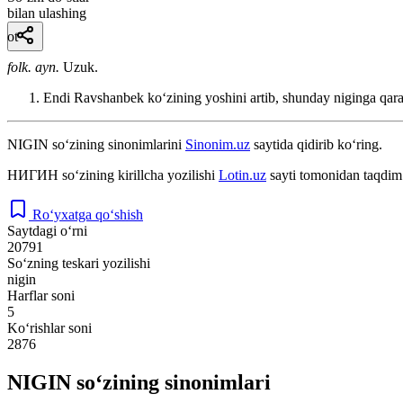
bilan ulashing
ot
folk. ayn.
Uzuk.
Endi Ravshanbek koʻzining yoshini artib, shunday niginga qaras
NIGIN
so‘zining sinonimlarini
Sinonim.uz
saytida qidirib ko‘ring.
НИГИН
so‘zining kirillcha yozilishi
Lotin.uz
sayti tomonidan taqdim 
Ro‘yxatga qo‘shish
Saytdagi o‘rni
20791
So‘zning teskari yozilishi
nigin
Harflar soni
5
Ko‘rishlar soni
2876
NIGIN so‘zining sinonimlari