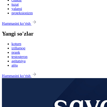
chaldir
tuzat
yalansi
proteksionizm
Hammasini ko‘rish
Yangi so'zlar
koturn
izillamoq
prank
testosteron
agitatsiya
atija
Hammasini ko‘rish