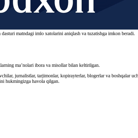
 dasturi matndagi imlo xatolarini aniqlash va tuzatishga imkon beradi.
arning ma’nolari ibora va misollar bilan keltirilgan.
hilar, jurnalistlar, tarjimonlar, kopirayterlar, blogerlar va boshqalar u
ini hukmingizga havola qilgan.