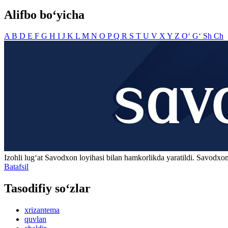
Alifbo bo‘yicha
A
B
D
E
F
G
H
I
J
K
L
M
N
O
P
Q
R
S
T
U
V
X
Y
Z
O‘
G‘
Sh
Ch
Izohli lugʻat
Savodxon
loyihasi bilan hamkorlikda yaratildi. Savodxon
Batafsil
Tasodifiy so‘zlar
xrizantema
quvlan