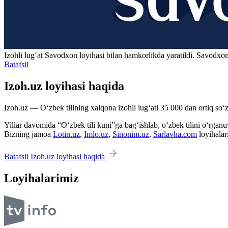
Izohli lugʻat
Savodxon
loyihasi bilan hamkorlikda yaratildi. Savodxon
Batafsil
Izoh.uz loyihasi haqida
Izoh.uz — O‘zbek tilining xalqona izohli lug‘ati 35 000 dan ortiq so‘zl
Yillar davomida “O‘zbek tili kuni”ga bag‘ishlab, o‘zbek tilini o‘rganuvc
Bizning jamoa
Lotin.uz
,
Imlo.uz
,
Sinonim.uz
,
Sarlavha.com
loyihalar
Batafsil Izoh.uz loyihasi haqida
Loyihalarimiz