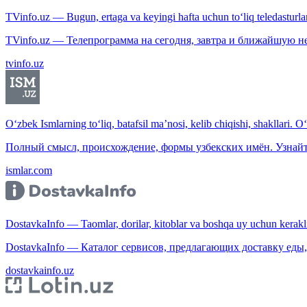
TVinfo.uz — Bugun, ertaga va keyingi hafta uchun to‘liq teledasturlar
TVinfo.uz — Телепрограмма на сегодня, завтра и ближайшую н
tvinfo.uz
O‘zbek Ismlarning to‘liq, batafsil ma’nosi, kelib chiqishi, shakllari. O
Полный смысл, происхождение, формы узбекских имён. Узнайт
ismlar.com
DostavkaInfo — Taomlar, dorilar, kitoblar va boshqa uy uchun kerakli b
DostavkaInfo — Каталог сервисов, предлагающих доставку еды, 
dostavkainfo.uz