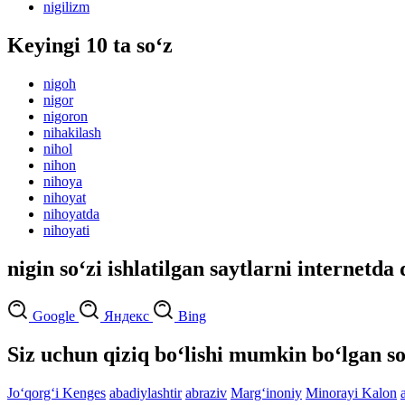
nigilizm
Keyingi 10 ta so‘z
nigoh
nigor
nigoron
nihakilash
nihol
nihon
nihoya
nihoyat
nihoyatda
nihoyati
nigin so‘zi ishlatilgan saytlarni internetda 
Google
Яндекс
Bing
Siz uchun qiziq bo‘lishi mumkin bo‘lgan so
Jo‘qorg‘i Kenges
abadiylashtir
abraziv
Marg‘inoniy
Minorayi Kalon