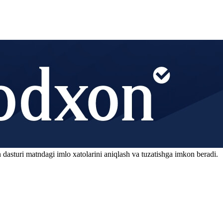
 dasturi matndagi imlo xatolarini aniqlash va tuzatishga imkon beradi.