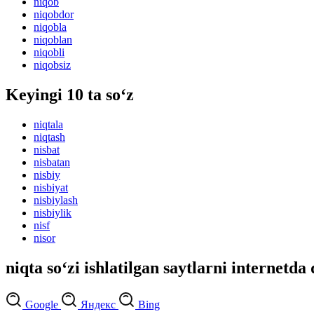
niqob
niqobdor
niqobla
niqoblan
niqobli
niqobsiz
Keyingi 10 ta so‘z
niqtala
niqtash
nisbat
nisbatan
nisbiy
nisbiyat
nisbiylash
nisbiylik
nisf
nisor
niqta so‘zi ishlatilgan saytlarni internetda 
Google
Яндекс
Bing