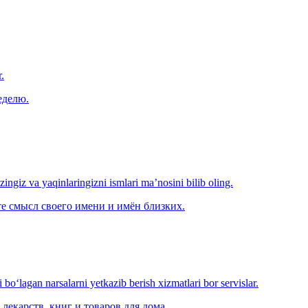
.
еделю.
‘zingiz va yaqinlaringizni ismlari ma’nosini bilib oling.
е смысл своего имени и имён близких.
o‘lagan narsalarni yetkazib berish xizmatlari bor servislar.
лекарств, книг и товаров для дома.