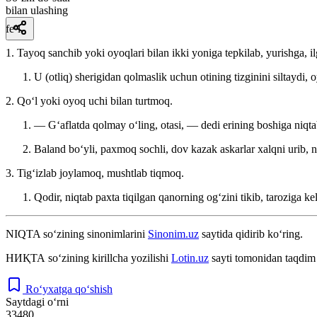
bilan ulashing
fe’l
1. Tayoq sanchib yoki oyoqlari bilan ikki yoniga tepkilab, yurishga, i
U (otliq) sherigidan qolmaslik uchun otining tizginini siltaydi, 
2. Qoʻl yoki oyoq uchi bilan turtmoq.
— Gʻaflatda qolmay oʻling, otasi, — dedi erining boshiga niqtab
Baland boʻyli, paxmoq sochli, dov kazak askarlar xalqni urib, n
3. Tigʻizlab joylamoq, mushtlab tiqmoq.
Qodir, niqtab paxta tiqilgan qanorning ogʻzini tikib, taroziga ke
NIQTA
so‘zining sinonimlarini
Sinonim.uz
saytida qidirib ko‘ring.
НИҚТА
so‘zining kirillcha yozilishi
Lotin.uz
sayti tomonidan taqdim 
Ro‘yxatga qo‘shish
Saytdagi o‘rni
33480