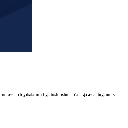
chun foydali loyihalarni ishga tushirishni an’anaga aylantirganmiz.