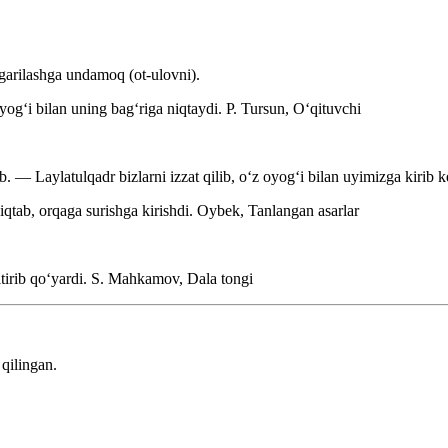
lgarilashga undamoq (ot-ulovni).
oyogʻi bilan uning bagʻriga niqtaydi.
P. Tursun, Oʻqituvchi
. — Laylatulqadr bizlarni izzat qilib, oʻz oyogʻi bilan uyimizga kirib 
iqtab, orqaga surishga kirishdi.
Oybek, Tanlangan asarlar
ltirib qoʻyardi.
S. Mahkamov, Dala tongi
qilingan.