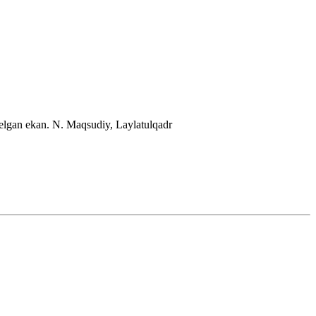
kelgan ekan.
N. Maqsudiy, Laylatulqadr