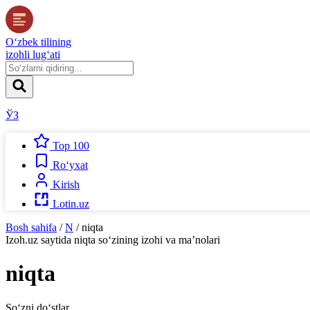
O‘zbek tilining
izohli lug‘ati
ЎЗ
Top 100
Ro‘yxat
Kirish
Lotin.uz
Bosh sahifa
/
N
/
niqta
Izoh.uz
saytida
niqta
so‘zining izohi va ma’nolari
niqta
So‘zni do‘stlar