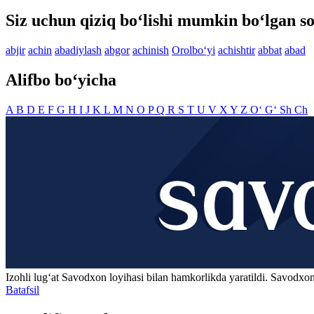
Siz uchun qiziq bo‘lishi mumkin bo‘lgan so
abjir
achin
abadiylash
abgor
achinish
Orolbo‘yi
achishtir
abbat
abad
Alifbo bo‘yicha
A
B
D
E
F
G
H
I
J
K
L
M
N
O
P
Q
R
S
T
U
V
X
Y
Z
O‘
G‘
Sh
Ch
Izohli lugʻat
Savodxon
loyihasi bilan hamkorlikda yaratildi. Savodxon
Batafsil