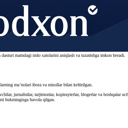
 dasturi matndagi imlo xatolarini aniqlash va tuzatishga imkon beradi.
arning ma’nolari ibora va misollar bilan keltirilgan.
hilar, jurnalistlar, tarjimonlar, kopirayterlar, blogerlar va boshqalar u
ini hukmingizga havola qilgan.