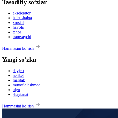
Tasodifiy so‘zlar
akselerator
halqa-halqa
xrustal
havola
tenor
tramvaychi
Hammasini ko‘rish
Yangi so'zlar
dayjest
netiket
mardak
muvofiqlashmoq
ulgu
shaytanat
Hammasini ko‘rish