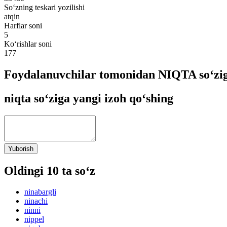
So‘zning teskari yozilishi
atqin
Harflar soni
5
Ko‘rishlar soni
177
Foydalanuvchilar tomonidan NIQTA so‘zig
niqta so‘ziga yangi izoh qo‘shing
Yuborish
Oldingi 10 ta so‘z
ninabargli
ninachi
ninni
nippel