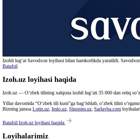
Izohli lugʻat
Savodxon
loyihasi bilan hamkorlikda yaratildi. Savodxon
Batafsil
Izoh.uz loyihasi haqida
Izoh.uz — O‘zbek tilining xalqona izohli lug‘ati 35 000 dan ortiq so‘zl
Yillar davomida “O‘zbek tili kuni”ga bag‘ishlab, o‘zbek tilini o‘rganuvc
Bizning jamoa
Lotin.uz
,
Imlo.uz
,
Sinonim.uz
,
Sarlavha.com
loyihalar
Batafsil Izoh.uz loyihasi haqida
Loyihalarimiz