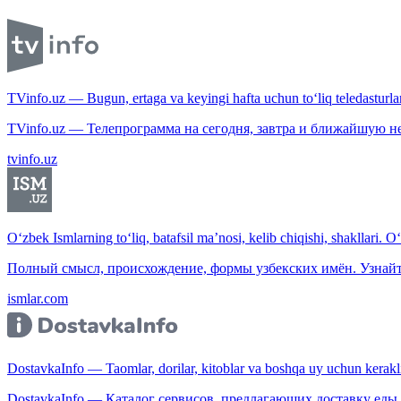
TVinfo.uz — Bugun, ertaga va keyingi hafta uchun to‘liq teledasturlar
TVinfo.uz — Телепрограмма на сегодня, завтра и ближайшую н
tvinfo.uz
O‘zbek Ismlarning to‘liq, batafsil ma’nosi, kelib chiqishi, shakllari. O
Полный смысл, происхождение, формы узбекских имён. Узнайт
ismlar.com
DostavkaInfo — Taomlar, dorilar, kitoblar va boshqa uy uchun kerakli b
DostavkaInfo — Каталог сервисов, предлагающих доставку еды, 