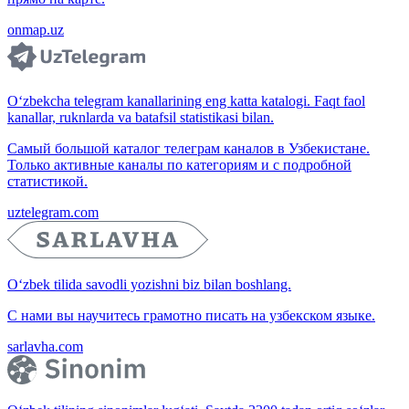
onmap.uz
O‘zbekcha telegram kanallarining eng katta katalogi. Faqt faol
kanallar, ruknlarda va batafsil statistikasi bilan.
Самый большой каталог телеграм каналов в Узбекистане.
Только активные каналы по категориям и с подробной
статистикой.
uztelegram.com
O‘zbek tilida savodli yozishni biz bilan boshlang.
С нами вы научитесь грамотно писать на узбекском языке.
sarlavha.com