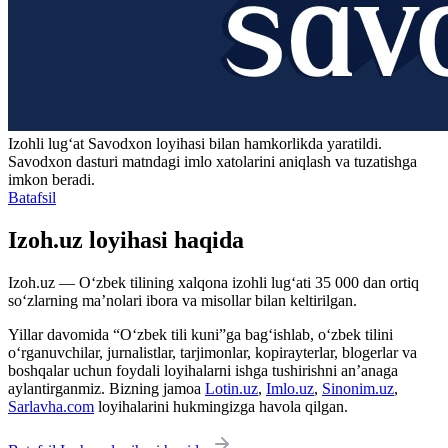
Izohli lugʻat
Savodxon
loyihasi bilan hamkorlikda yaratildi.
Savodxon dasturi matndagi imlo xatolarini aniqlash va tuzatishga
imkon beradi.
Batafsil
Izoh.uz loyihasi haqida
Izoh.uz — O‘zbek tilining xalqona izohli lug‘ati 35 000 dan ortiq
so‘zlarning ma’nolari ibora va misollar bilan keltirilgan.
Yillar davomida “O‘zbek tili kuni”ga bag‘ishlab, o‘zbek tilini
o‘rganuvchilar, jurnalistlar, tarjimonlar, kopirayterlar, blogerlar va
boshqalar uchun foydali loyihalarni ishga tushirishni an’anaga
aylantirganmiz. Bizning jamoa
Lotin.uz
,
Imlo.uz
,
Sinonim.uz
,
Sarlavha.com
loyihalarini hukmingizga havola qilgan.