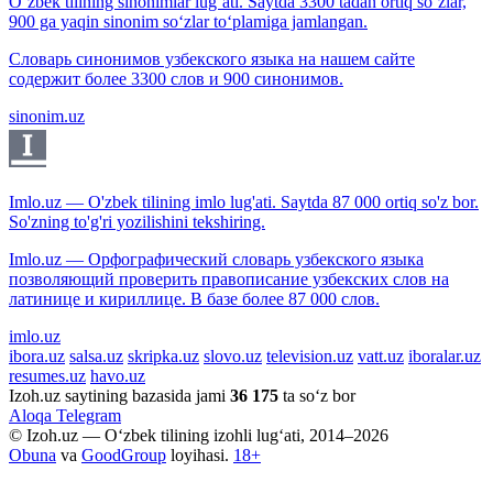
O‘zbek tilining sinonimlar lug‘ati. Saytda 3300 tadan ortiq so‘zlar,
900 ga yaqin sinonim so‘zlar to‘plamiga jamlangan.
Словарь синонимов узбекского языка на нашем сайте
содержит более 3300 слов и 900 синонимов.
sinonim.uz
Imlo.uz — O'zbek tilining imlo lug'ati. Saytda 87 000 ortiq so'z bor.
So'zning to'g'ri yozilishini tekshiring.
Imlo.uz — Орфографический словарь узбекского языка
позволяющий проверить правописание узбекских слов на
латинице и кириллице. В базе более 87 000 слов.
imlo.uz
ibora.uz
salsa.uz
skripka.uz
slovo.uz
television.uz
vatt.uz
iboralar.uz
resumes.uz
havo.uz
Izoh.uz saytining bazasida jami
36 175
ta so‘z bor
Aloqa
Telegram
© Izoh.uz — O‘zbek tilining izohli lug‘ati, 2014–2026
Obuna
va
GoodGroup
loyihasi.
18+