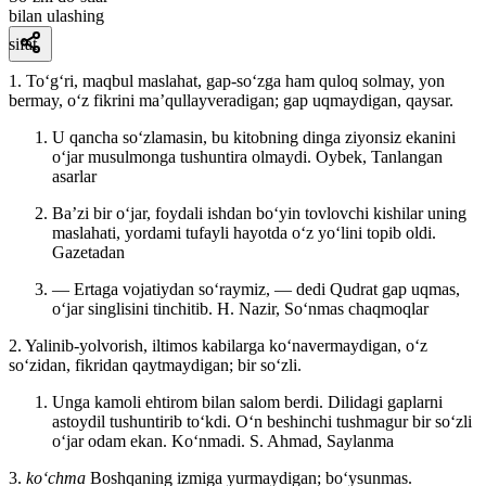
bilan ulashing
sifat
1. Toʻgʻri, maqbul maslahat, gap-soʻzga ham quloq solmay, yon
bermay, oʻz fikrini maʼqullayveradigan; gap uqmaydigan, qaysar.
U qancha soʻzlamasin, bu kitobning dinga ziyonsiz ekanini
oʻjar musulmonga tushuntira olmaydi.
Oybek, Tanlangan
asarlar
Baʼzi bir oʻjar, foydali ishdan boʻyin tovlovchi kishilar uning
maslahati, yordami tufayli hayotda oʻz yoʻlini topib oldi.
Gazetadan
— Ertaga vojatiydan soʻraymiz, — dedi Qudrat gap uqmas,
oʻjar singlisini tinchitib.
H. Nazir, Soʻnmas chaqmoqlar
2. Yalinib-yolvorish, iltimos kabilarga koʻnavermaydigan, oʻz
soʻzidan, fikridan qaytmaydigan; bir soʻzli.
Unga kamoli ehtirom bilan salom berdi. Dilidagi gaplarni
astoydil tushuntirib toʻkdi. Oʻn beshinchi tushmagur bir soʻzli
oʻjar odam ekan. Koʻnmadi.
S. Ahmad, Saylanma
3.
koʻchma
Boshqaning izmiga yurmaydigan; boʻysunmas.