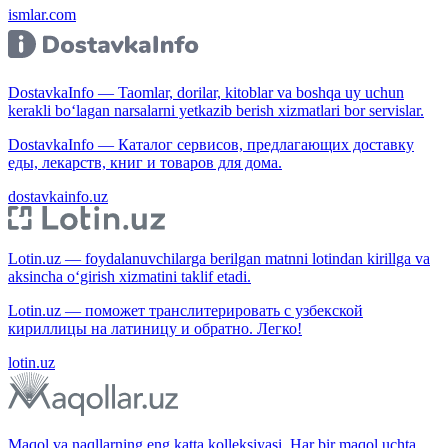
ismlar.com
DostavkaInfo — Taomlar, dorilar, kitoblar va boshqa uy uchun
kerakli bo‘lagan narsalarni yetkazib berish xizmatlari bor servislar.
DostavkaInfo — Каталог сервисов, предлагающих доставку
еды, лекарств, книг и товаров для дома.
dostavkainfo.uz
Lotin.uz — foydalanuvchilarga berilgan matnni lotindan kirillga va
aksincha o‘girish xizmatini taklif etadi.
Lotin.uz — поможет транслитерировать с узбекской
кириллицы на латиницу и обратно. Легко!
lotin.uz
Maqol va naqllarning eng katta kolleksiyasi. Har bir maqol uchta