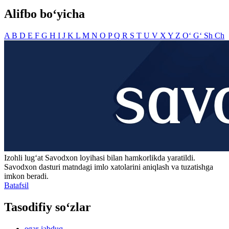
Alifbo bo‘yicha
A
B
D
E
F
G
H
I
J
K
L
M
N
O
P
Q
R
S
T
U
V
X
Y
Z
O‘
G‘
Sh
Ch
Izohli lugʻat
Savodxon
loyihasi bilan hamkorlikda yaratildi.
Savodxon dasturi matndagi imlo xatolarini aniqlash va tuzatishga
imkon beradi.
Batafsil
Tasodifiy so‘zlar
egar-jabduq