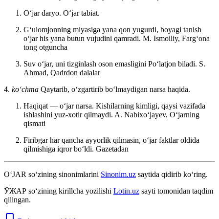
Oʻjar daryo. Oʻjar tabiat.
Gʻulomjonning miyasiga yana qon yugurdi, boyagi tanish
oʻjar his yana butun vujudini qamradi.
M. Ismoiliy, Fargʻona
tong otguncha
Suv oʻjar, uni tizginlash oson emasligini Poʻlatjon biladi.
S.
Ahmad, Qadrdon dalalar
4.
koʻchma
Qaytarib, oʻzgartirib boʻlmaydigan narsa haqida.
Haqiqat — oʻjar narsa. Kishilarning kimligi, qaysi vazifada
ishlashini yuz-xotir qilmaydi.
A. Nabixoʻjayev, Oʻjarning
qismati
Firibgar har qancha ayyorlik qilmasin, oʻjar faktlar oldida
qilmishiga iqror boʻldi.
Gazetadan
O‘JAR
so‘zining sinonimlarini
Sinonim.uz
saytida qidirib ko‘ring.
ЎЖАР
so‘zining kirillcha yozilishi
Lotin.uz
sayti tomonidan taqdim
qilingan.