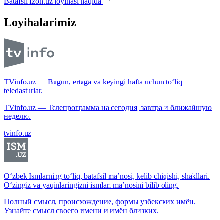
Batafsil Izoh.uz loyihasi haqida
Loyihalarimiz
TVinfo.uz — Bugun, ertaga va keyingi hafta uchun to‘liq
teledasturlar.
TVinfo.uz — Телепрограмма на сегодня, завтра и ближайшую
неделю.
tvinfo.uz
O‘zbek Ismlarning to‘liq, batafsil ma’nosi, kelib chiqishi, shakllari.
O‘zingiz va yaqinlaringizni ismlari ma’nosini bilib oling.
Полный смысл, происхождение, формы узбекских имён.
Узнайте смысл своего имени и имён близких.