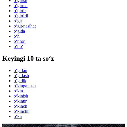
o‘girish
o‘girma
o‘girtir
o‘girtiril
o‘git
o‘git-nasihat
o‘gitla
o‘h
o‘hho‘
o‘ho‘
Keyingi 10 ta so‘z
o‘jarlan
o‘jarlash
o‘jarlik
o‘kinga tush
o‘kin
o‘kinish
o‘kintir
o‘kinch
o‘kinchli
o‘kir