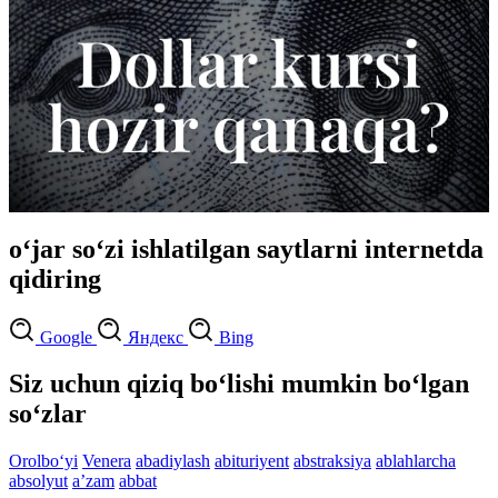
o‘jar so‘zi ishlatilgan saytlarni internetda
qidiring
Google
Яндекс
Bing
Siz uchun qiziq bo‘lishi mumkin bo‘lgan
so‘zlar
Orolbo‘yi
Venera
abadiylash
abituriyent
abstraksiya
ablahlarcha
absolyut
aʼzam
abbat