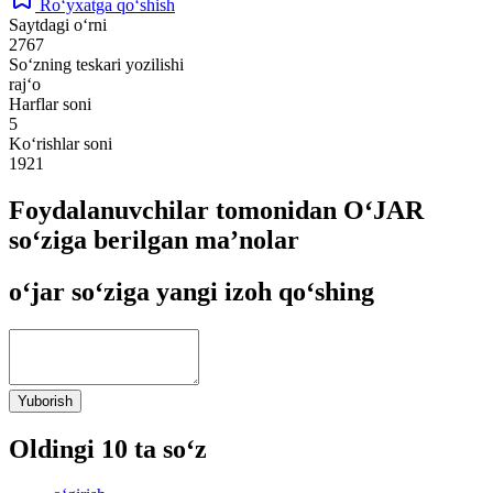
Ro‘yxatga qo‘shish
Saytdagi o‘rni
2767
So‘zning teskari yozilishi
raj‘o
Harflar soni
5
Ko‘rishlar soni
1921
Foydalanuvchilar tomonidan O‘JAR
so‘ziga berilgan ma’nolar
o‘jar so‘ziga yangi izoh qo‘shing
Yuborish
Oldingi 10 ta so‘z