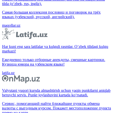
tilda (o‘zbek, rus, ingliz).
Самая большая коллекция пословиц и поговорок на трёх
языках (узбекский, русский, английский).
maqollar.uz
Har kuni eng sara latifalar va kulguli rasmlar. O‘zbek tilidagi kulgu
markazi!
Ежедневно только отборные анекдоты, смешные картинки.
Кузница юмора на узбекском языке!
latifa.uz
Valyutani yuqori kursda almashtirish uchun yaqin punktlarni aniqlab
beruvchi servis. Punkt joylashuvini kartada ko‘rsatadi.
Сервис, помогающий найти ближайшие пункты обмена
валюты с выгодным курсом. Покажет местоположение пункта
прямо на карте.