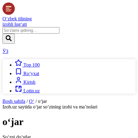
O‘zbek tilining
izohli lug‘ati
ЎЗ
Top 100
Ro‘yxat
Kirish
Lotin.uz
Bosh sahifa
/
O‘
/
o‘jar
Izoh.uz
saytida
o‘jar
so‘zining izohi va ma’nolari
o‘jar
So‘zni do‘stlar