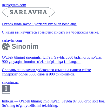
uztelegram.com
O‘zbek tilida savodli yozishni biz bilan boshlang.
С нами вы научитесь грамотно писать на узбекском языке.
sarlavha.com
O‘zbek tilining sinonimlar lug‘ati. Saytda 3300 tadan ortiq so‘zlar,
900 ga yaqin sinonim so‘zlar to‘plamiga jamlangan.
Словарь синонимов узбекского языка на нашем сайте
содержит более 3300 слов и 900 синонимов.
sinonim.uz
Imlo.uz — O'zbek tilining imlo lug'ati. Saytda 87 000 ortiq so'z bor.
So'zning to'g'ri yozilishini tekshiring.