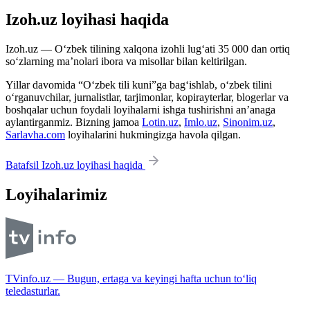
Izoh.uz loyihasi haqida
Izoh.uz — O‘zbek tilining xalqona izohli lug‘ati 35 000 dan ortiq
so‘zlarning ma’nolari ibora va misollar bilan keltirilgan.
Yillar davomida “O‘zbek tili kuni”ga bag‘ishlab, o‘zbek tilini
o‘rganuvchilar, jurnalistlar, tarjimonlar, kopirayterlar, blogerlar va
boshqalar uchun foydali loyihalarni ishga tushirishni an’anaga
aylantirganmiz. Bizning jamoa
Lotin.uz
,
Imlo.uz
,
Sinonim.uz
,
Sarlavha.com
loyihalarini hukmingizga havola qilgan.
Batafsil Izoh.uz loyihasi haqida
Loyihalarimiz
TVinfo.uz — Bugun, ertaga va keyingi hafta uchun to‘liq
teledasturlar.