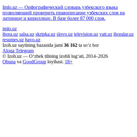
Imlo.uz — Орфографический словарь узбекского языка
позволяющий проверить правописание узбекских слов на
латинице и кириллице. В базе более 87 000 слов.
imlo.uz
ibora.uz
salsa.uz
skripka.uz
slovo.uz
television.uz
vatt.uz
iboralar.uz
resumes.uz
havo.uz
Izoh.uz saytining bazasida jami
36 162
ta so‘z bor
Aloqa
Telegram
© Izoh.uz — O‘zbek tilining izohli lug‘ati, 2014–2026
Obuna
va
GoodGroup
loyihasi.
18+