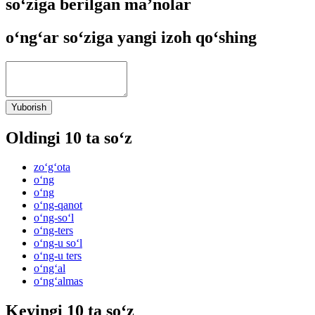
so‘ziga berilgan ma’nolar
o‘ng‘ar so‘ziga yangi izoh qo‘shing
Yuborish
Oldingi 10 ta so‘z
zo‘g‘ota
o‘ng
o‘ng
o‘ng-qanot
o‘ng-so‘l
o‘ng-ters
o‘ng-u so‘l
o‘ng-u ters
o‘ng‘al
o‘ng‘almas
Keyingi 10 ta so‘z