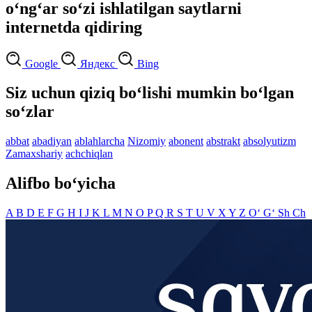
o‘ng‘ar so‘zi ishlatilgan saytlarni
internetda qidiring
Google
Яндекс
Bing
Siz uchun qiziq bo‘lishi mumkin bo‘lgan
so‘zlar
abbat
abadiyan
ablahlarcha
Nizomiy
abonent
abstrakt
absolyutizm
Zamaxshariy
achchiqlan
Alifbo bo‘yicha
A
B
D
E
F
G
H
I
J
K
L
M
N
O
P
Q
R
S
T
U
V
X
Y
Z
O‘
G‘
Sh
Ch