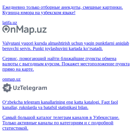
Ежедневно только отборные анекдоты, смешные картинки.
Кузница юмора на узбекском языке!
latifa.uz
Valyutani yuqori kursda almashtirish uchun yaqin punktlarni aniqlab
beruvchi servis. Punkt joylashuvini kartada ko‘rsatadi.
Сервис, помогающий найти ближайшие пункты обмена
валюты с выгодным курсом. Покажет местоположение пункта
прямо на карте.
onmap.uz
O‘zbekcha telegram kanallarining eng katta katalogi. Faqt faol
kanallar, ruknlarda va batafsil statistikasi bilan.
Самый большой каталог телеграм каналов в Узбекистане.
Только активные каналы по категориям и с подробной
статистикой.