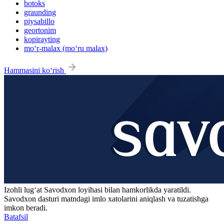
botoks
graunding
piysabillo
geortonim
kopirayting
mo‘r-malax (mo‘ru malax)
Hammasini ko‘rish
Izohli lugʻat
Savodxon
loyihasi bilan hamkorlikda yaratildi.
Savodxon dasturi matndagi imlo xatolarini aniqlash va tuzatishga
imkon beradi.
Batafsil