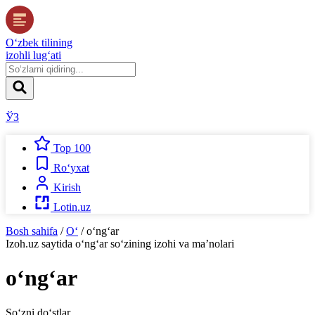
O‘zbek tilining
izohli lug‘ati
ЎЗ
Top 100
Ro‘yxat
Kirish
Lotin.uz
Bosh sahifa
/
O‘
/
o‘ng‘ar
Izoh.uz
saytida
o‘ng‘ar
so‘zining izohi va ma’nolari
o‘ng‘ar
So‘zni do‘stlar