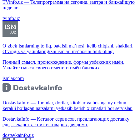
TVinfo.uz — Телепрограмма на сегодня, завтра и ближайшую
неделю.
tvinfo.uz
O‘zbek Ismlarning to‘liq, batafsil ma’nosi, kelib chiqishi, shakllari.
O‘zingiz va yaqinlaringizni ismlari ma’nosini bilib oling.
Полный смысл, происхождение, формы узбекских имён.
Узнайте смысл своего имени и имён близких.
ismlar.com
DostavkaInfo — Taomlar, dorilar, kitoblar va boshqa uy uchun
kerakli bo‘lagan narsalarni yetkazib berish xizmatlari bor servislar.
DostavkaInfo — Каталог сервисов, предлагающих доставку
еды, лекарств, книг и товаров для дома.
dostavkainfo.uz