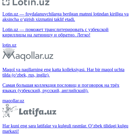
Lotin.uz — foydalanuvchilarga berilgan matnni lotindan kirillga va
aksincha o‘girish xizmatini taklif etadi.
Lotin.uz — поможет транслитерировать с узбекской
кириллицы на латиницу и обратно. Легко!
lotin.uz
Maqol va naqllarning eng katta kolleksiyasi. Har bir maqol uchta
tilda (o‘zbek, rus, ingliz).
Самая большая коллекция пословиц и поговорок на трёх
языках (узбекский, русский, английский).
maqollar.uz
Har kuni eng sara latifalar va kulguli rasmlar. O‘zbek tilidagi kulgu
markazi!