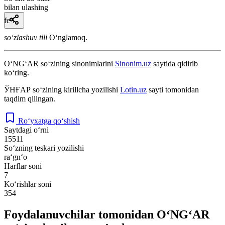
bilan ulashing
fe’l
so‘zlashuv tili
Oʻnglamoq.
O‘NG‘AR
so‘zining sinonimlarini
Sinonim.uz
saytida qidirib
ko‘ring.
ЎНҒАР
so‘zining kirillcha yozilishi
Lotin.uz
sayti tomonidan
taqdim qilingan.
Ro‘yxatga qo‘shish
Saytdagi o‘rni
15511
So‘zning teskari yozilishi
ra‘gn‘o
Harflar soni
7
Ko‘rishlar soni
354
Foydalanuvchilar tomonidan O‘NG‘AR