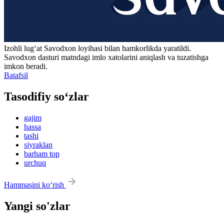
Izohli lugʻat
Savodxon
loyihasi bilan hamkorlikda yaratildi.
Savodxon dasturi matndagi imlo xatolarini aniqlash va tuzatishga
imkon beradi.
Batafsil
Tasodifiy so‘zlar
gajim
hassa
tashi
siyraklan
barham top
urchuq
Hammasini ko‘rish
Yangi so'zlar