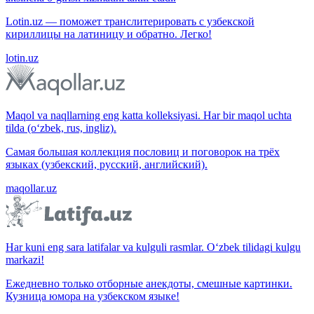
Lotin.uz — поможет транслитерировать с узбекской
кириллицы на латиницу и обратно. Легко!
lotin.uz
Maqol va naqllarning eng katta kolleksiyasi. Har bir maqol uchta
tilda (o‘zbek, rus, ingliz).
Самая большая коллекция пословиц и поговорок на трёх
языках (узбекский, русский, английский).
maqollar.uz
Har kuni eng sara latifalar va kulguli rasmlar. O‘zbek tilidagi kulgu
markazi!
Ежедневно только отборные анекдоты, смешные картинки.
Кузница юмора на узбекском языке!