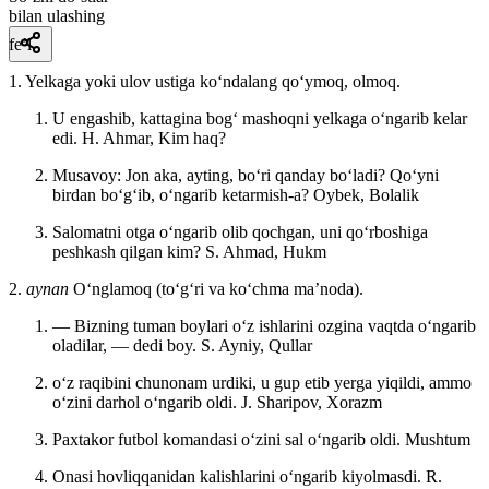
bilan ulashing
fe’l
1. Yelkaga yoki ulov ustiga koʻndalang qoʻymoq, olmoq.
U engashib, kattagina bogʻ mashoqni yelkaga oʻngarib kelar
edi.
H. Ahmar, Kim haq?
Musavoy: Jon aka, ayting, boʻri qanday boʻladi? Qoʻyni
birdan boʻgʻib, oʻngarib ketarmish-a?
Oybek, Bolalik
Salomatni otga oʻngarib olib qochgan, uni qoʻrboshiga
peshkash qilgan kim?
S. Ahmad, Hukm
2.
aynan
Oʻnglamoq (toʻgʻri va koʻchma maʼnoda).
— Bizning tuman boylari oʻz ishlarini ozgina vaqtda oʻngarib
oladilar, — dedi boy.
S. Ayniy, Qullar
oʻz raqibini chunonam urdiki, u gup etib yerga yiqildi, ammo
oʻzini darhol oʻngarib oldi.
J. Sharipov, Xorazm
Paxtakor futbol komandasi oʻzini sal oʻngarib oldi.
Mushtum
Onasi hovliqqanidan kalishlarini oʻngarib kiyolmasdi.
R.