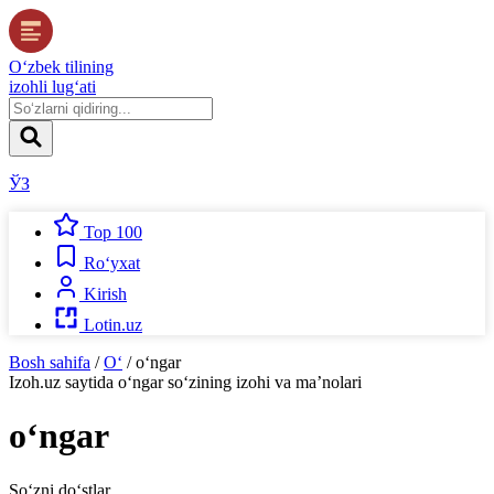
O‘zbek tilining
izohli lug‘ati
ЎЗ
Top 100
Ro‘yxat
Kirish
Lotin.uz
Bosh sahifa
/
O‘
/
o‘ngar
Izoh.uz
saytida
o‘ngar
so‘zining izohi va ma’nolari
o‘ngar
So‘zni do‘stlar