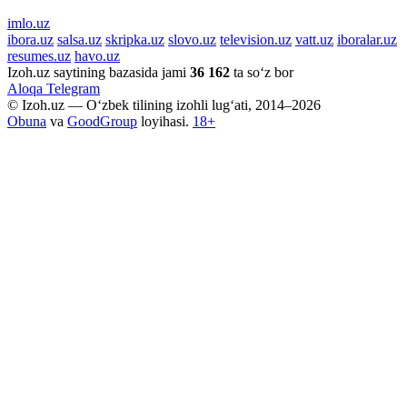
imlo.uz
ibora.uz
salsa.uz
skripka.uz
slovo.uz
television.uz
vatt.uz
iboralar.uz
resumes.uz
havo.uz
Izoh.uz saytining bazasida jami
36 162
ta so‘z bor
Aloqa
Telegram
© Izoh.uz — O‘zbek tilining izohli lug‘ati, 2014–2026
Obuna
va
GoodGroup
loyihasi.
18+