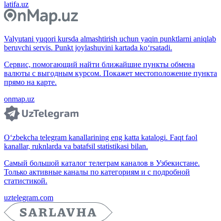
latifa.uz
Valyutani yuqori kursda almashtirish uchun yaqin punktlarni aniqlab
beruvchi servis. Punkt joylashuvini kartada ko‘rsatadi.
Сервис, помогающий найти ближайшие пункты обмена
валюты с выгодным курсом. Покажет местоположение пункта
прямо на карте.
onmap.uz
O‘zbekcha telegram kanallarining eng katta katalogi. Faqt faol
kanallar, ruknlarda va batafsil statistikasi bilan.
Самый большой каталог телеграм каналов в Узбекистане.
Только активные каналы по категориям и с подробной
статистикой.
uztelegram.com