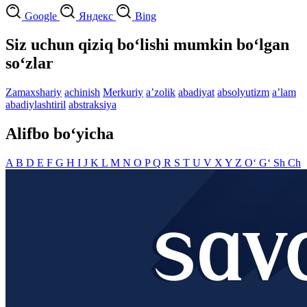
Google
Яндекс
Bing
Siz uchun qiziq bo‘lishi mumkin bo‘lgan
so‘zlar
Zamaxshariy
achinish
Merkuriy
aʼzolik
abadiyat
absolyutizm
aʼlam
abadiylashtiril
abstraksiya
Alifbo bo‘yicha
A
B
D
E
F
G
H
I
J
K
L
M
N
O
P
Q
R
S
T
U
V
X
Y
Z
O‘
G‘
Sh
Ch