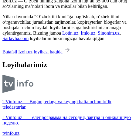
Izoh.uz — O‘zbek tilining xalqona izohli lug‘ati 35 000 dan ortiq
so‘zlarning ma’nolari ibora va misollar bilan keltirilgan.
Yillar davomida “O‘zbek tili kuni”ga bag‘ishlab, o‘zbek tilini
o‘rganuvchilar, jurnalistlar, tarjimonlar, kopirayterlar, blogerlar va
boshqalar uchun foydali loyihalarni ishga tushirishni an’anaga
aylantirganmiz. Bizning jamoa
Lotin.uz
,
Imlo.uz
,
Sinonim.uz
,
Sarlavha.com
loyihalarini hukmingizga havola qilgan.
Batafsil Izoh.uz loyihasi haqida
Loyihalarimiz
TVinfo.uz — Bugun, ertaga va keyingi hafta uchun to‘liq
teledasturlar.
TVinfo.uz — Телепрограмма на сегодня, завтра и ближайшую
неделю.
tvinfo.uz