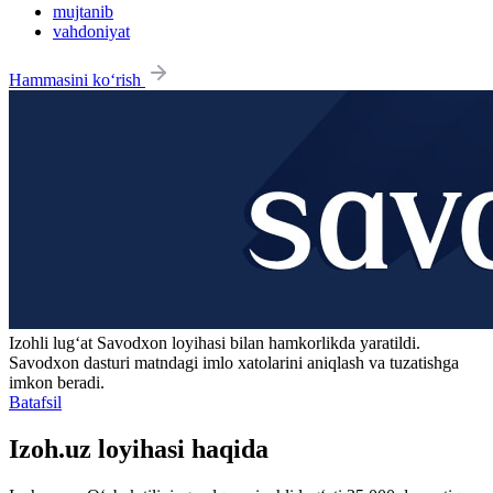
mujtanib
vahdoniyat
Hammasini ko‘rish
Izohli lugʻat
Savodxon
loyihasi bilan hamkorlikda yaratildi.
Savodxon dasturi matndagi imlo xatolarini aniqlash va tuzatishga
imkon beradi.
Batafsil
Izoh.uz loyihasi haqida