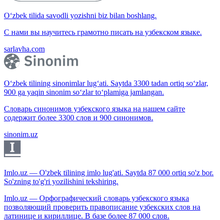
O‘zbek tilida savodli yozishni biz bilan boshlang.
С нами вы научитесь грамотно писать на узбекском языке.
sarlavha.com
O‘zbek tilining sinonimlar lug‘ati. Saytda 3300 tadan ortiq so‘zlar,
900 ga yaqin sinonim so‘zlar to‘plamiga jamlangan.
Словарь синонимов узбекского языка на нашем сайте
содержит более 3300 слов и 900 синонимов.
sinonim.uz
Imlo.uz — O'zbek tilining imlo lug'ati. Saytda 87 000 ortiq so'z bor.
So'zning to'g'ri yozilishini tekshiring.
Imlo.uz — Орфографический словарь узбекского языка
позволяющий проверить правописание узбекских слов на
латинице и кириллице. В базе более 87 000 слов.