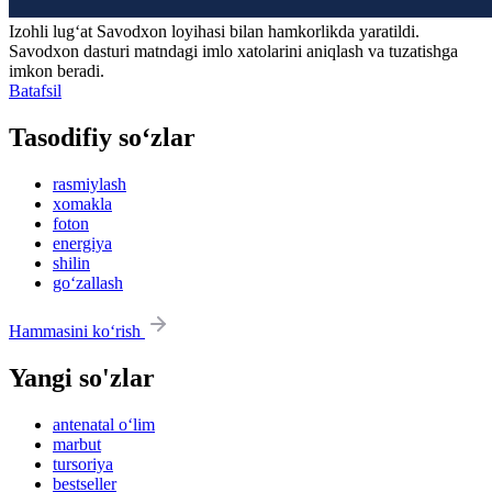
Izohli lugʻat
Savodxon
loyihasi bilan hamkorlikda yaratildi.
Savodxon dasturi matndagi imlo xatolarini aniqlash va tuzatishga
imkon beradi.
Batafsil
Tasodifiy so‘zlar
rasmiylash
xomakla
foton
energiya
shilin
go‘zallash
Hammasini ko‘rish
Yangi so'zlar
antenatal o‘lim
marbut
tursoriya
bestseller