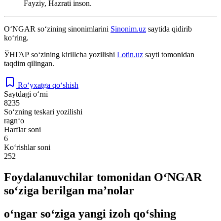
Fayziy, Hazrati inson.
O‘NGAR
so‘zining sinonimlarini
Sinonim.uz
saytida qidirib
ko‘ring.
ЎНГАР
so‘zining kirillcha yozilishi
Lotin.uz
sayti tomonidan
taqdim qilingan.
Ro‘yxatga qo‘shish
Saytdagi o‘rni
8235
So‘zning teskari yozilishi
ragn‘o
Harflar soni
6
Ko‘rishlar soni
252
Foydalanuvchilar tomonidan O‘NGAR
so‘ziga berilgan ma’nolar
o‘ngar so‘ziga yangi izoh qo‘shing