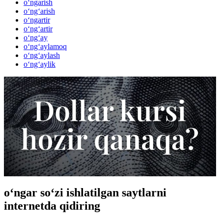
o‘ngarish
o‘ng‘arish
o‘ngartir
o‘ng‘artir
o‘ng‘ay
o‘ng‘aylamoq
o‘ng‘aylash
o‘ng‘aylik
o‘ngar so‘zi ishlatilgan saytlarni
internetda qidiring