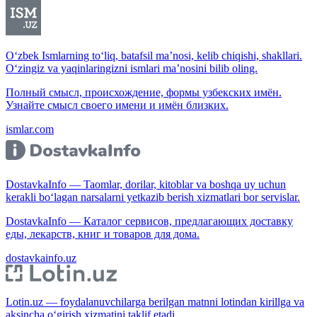
O‘zbek Ismlarning to‘liq, batafsil ma’nosi, kelib chiqishi, shakllari.
O‘zingiz va yaqinlaringizni ismlari ma’nosini bilib oling.
Полный смысл, происхождение, формы узбекских имён.
Узнайте смысл своего имени и имён близких.
ismlar.com
DostavkaInfo — Taomlar, dorilar, kitoblar va boshqa uy uchun
kerakli bo‘lagan narsalarni yetkazib berish xizmatlari bor servislar.
DostavkaInfo — Каталог сервисов, предлагающих доставку
еды, лекарств, книг и товаров для дома.
dostavkainfo.uz
Lotin.uz — foydalanuvchilarga berilgan matnni lotindan kirillga va
aksincha o‘girish xizmatini taklif etadi.