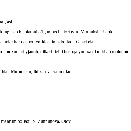
gʻ, asl.
ilding, sen bu alamni oʻlguningcha tortasan.
Mirmuhsin, Umid
odamlar har qachon yoʻldoshimiz boʻladi.
Gazetadan
damoxun, oliyjanob, dilkashligini boshqa yurt xalqlari bilan muloqot
dilar.
Mirmuhsin, Ildizlar va yaproqlar
an mahrum boʻladi.
S. Zunnunova, Olov