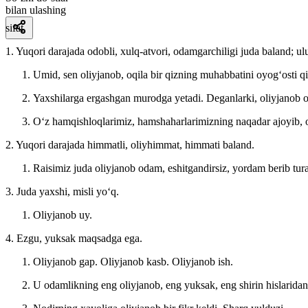
bilan ulashing
sifat
1. Yuqori darajada odobli, xulq-atvori, odamgarchiligi juda baland; ulu
Umid, sen oliyjanob, oqila bir qizning muhabbatini oyogʻosti q
Yaxshilarga ergashgan murodga yetadi. Deganlarki, oliyjanob 
Oʻz hamqishloqlarimiz, hamshaharlarimizning naqadar ajoyib, o
2. Yuqori darajada himmatli, oliyhimmat, himmati baland.
Raisimiz juda oliyjanob odam, eshitgandirsiz, yordam berib tura
3. Juda yaxshi, misli yoʻq.
Oliyjanob uy.
4. Ezgu, yuksak maqsadga ega.
Oliyjanob gap. Oliyjanob kasb. Oliyjanob ish.
U odamlikning eng oliyjanob, eng yuksak, eng shirin hislarid