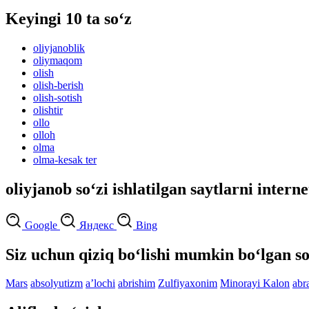
Keyingi 10 ta so‘z
oliyjanoblik
oliymaqom
olish
olish-berish
olish-sotish
olishtir
ollo
olloh
olma
olma-kesak ter
oliyjanob so‘zi ishlatilgan saytlarni intern
Google
Яндекс
Bing
Siz uchun qiziq bo‘lishi mumkin bo‘lgan so
Mars
absolyutizm
aʼlochi
abrishim
Zulfiyaxonim
Minorayi Kalon
abr