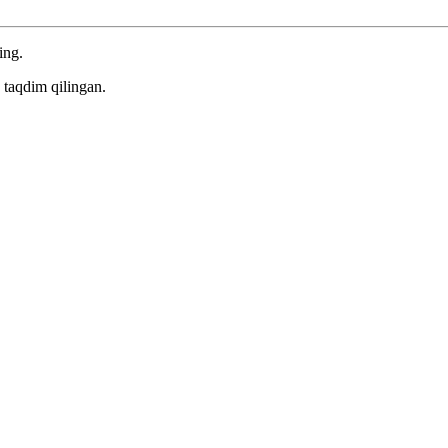
ing.
 taqdim qilingan.