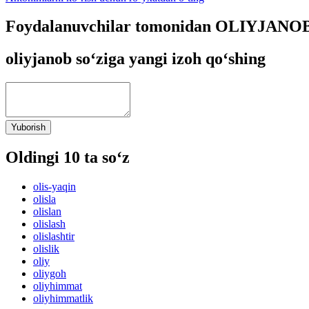
Foydalanuvchilar tomonidan OLIYJANOB s
oliyjanob so‘ziga yangi izoh qo‘shing
Yuborish
Oldingi 10 ta so‘z
olis-yaqin
olisla
olislan
olislash
olislashtir
olislik
oliy
oliygoh
oliyhimmat
oliyhimmatlik