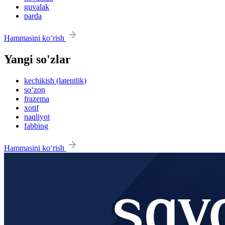
guvalak
parda
Hammasini ko‘rish
Yangi so'zlar
kechikish (latentlik)
so‘zon
frazema
xotif
naqliyot
fabbing
Hammasini ko‘rish