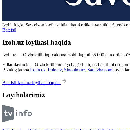
Izohli lugʻat
Savodxon
loyihasi bilan hamkorlikda yaratildi. Savodxon
Batafsil
Izoh.uz loyihasi haqida
Izoh.uz — O‘zbek tilining xalqona izohli lug‘ati 35 000 dan ortiq so‘zl
Yillar davomida “O‘zbek tili kuni”ga bag‘ishlab, o‘zbek tilini o‘rganuvc
Bizning jamoa
Lotin.uz
,
Imlo.uz
,
Sinonim.uz
,
Sarlavha.com
loyihalar
Batafsil Izoh.uz loyihasi haqida
Loyihalarimiz