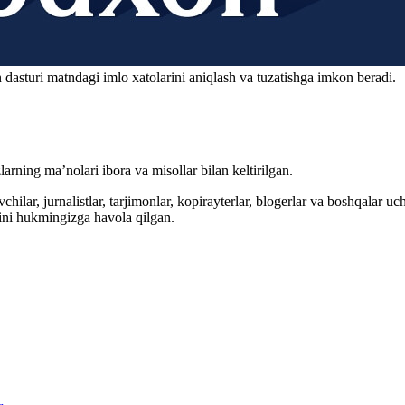
 dasturi matndagi imlo xatolarini aniqlash va tuzatishga imkon beradi.
arning ma’nolari ibora va misollar bilan keltirilgan.
hilar, jurnalistlar, tarjimonlar, kopirayterlar, blogerlar va boshqalar u
ini hukmingizga havola qilgan.