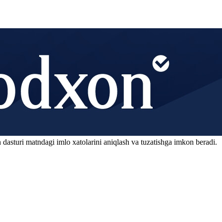
 dasturi matndagi imlo xatolarini aniqlash va tuzatishga imkon beradi.