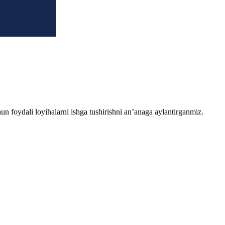
chun foydali loyihalarni ishga tushirishni an’anaga aylantirganmiz.