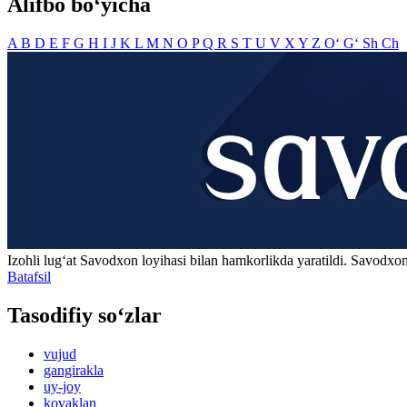
Alifbo bo‘yicha
A
B
D
E
F
G
H
I
J
K
L
M
N
O
P
Q
R
S
T
U
V
X
Y
Z
O‘
G‘
Sh
Ch
Izohli lugʻat
Savodxon
loyihasi bilan hamkorlikda yaratildi. Savodxon
Batafsil
Tasodifiy so‘zlar
vujud
gangirakla
uy-joy
kovaklan