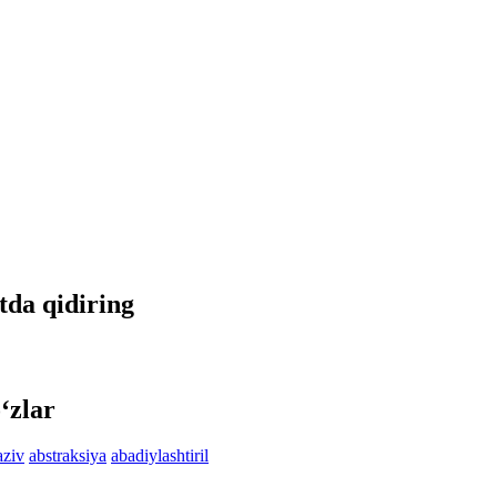
etda qidiring
‘zlar
aziv
abstraksiya
abadiylashtiril