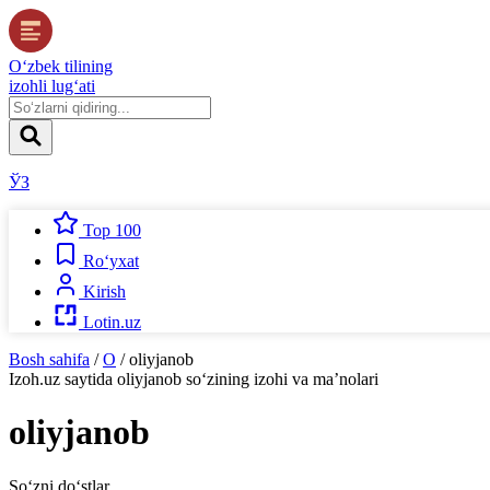
O‘zbek tilining
izohli lug‘ati
ЎЗ
Top 100
Ro‘yxat
Kirish
Lotin.uz
Bosh sahifa
/
O
/
oliyjanob
Izoh.uz
saytida
oliyjanob
so‘zining izohi va ma’nolari
oliyjanob
So‘zni do‘stlar