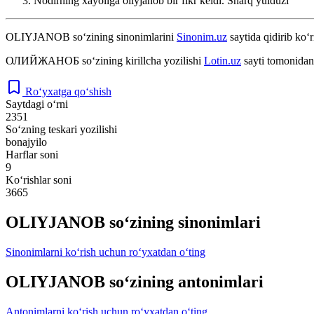
Nodirning xayoliga oliyjanob bir fikr keldi.
Sharq yulduzi
OLIYJANOB
so‘zining sinonimlarini
Sinonim.uz
saytida qidirib ko‘r
ОЛИЙЖАНОБ
so‘zining kirillcha yozilishi
Lotin.uz
sayti tomonidan
Ro‘yxatga qo‘shish
Saytdagi o‘rni
2351
So‘zning teskari yozilishi
bonajyilo
Harflar soni
9
Ko‘rishlar soni
3665
OLIYJANOB so‘zining sinonimlari
Sinonimlarni ko‘rish uchun ro‘yxatdan o‘ting
OLIYJANOB so‘zining antonimlari
Antonimlarni ko‘rish uchun ro‘yxatdan o‘ting