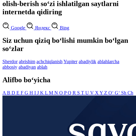
olish-berish so‘zi ishlatilgan saytlarni
internetda qidiring
Google
Яндекс
Bing
Siz uchun qiziq bo‘lishi mumkin bo‘lgan
so‘zlar
Sherdor
abrishim
achchiqlanish
Yupiter
abadiylik
ablahlarcha
abbosiy
abadiyan
ablah
Alifbo bo‘yicha
A
B
D
E
F
G
H
I
J
K
L
M
N
O
P
Q
R
S
T
U
V
X
Y
Z
O‘
G‘
Sh
Ch