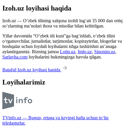
Izoh.uz loyihasi haqida
Izoh.uz — O‘zbek tilining xalqona izohli lug‘ati 35 000 dan ortiq
so‘zlarning ma’nolari ibora va misollar bilan keltirilgan.
Yillar davomida “O‘zbek tili kuni”ga bag‘ishlab, o‘zbek tilini
o‘rganuvchilar, jurnalistlar, tarjimonlar, kopirayterlar, blogerlar va
boshqalar uchun foydali loyihalarni ishga tushirishni an’anaga
aylantirganmiz. Bizning jamoa
Lotin.uz
,
Imlo.uz
,
Sinonim.uz
,
Sarlavha.com
loyihalarini hukmingizga havola qilgan.
Batafsil Izoh.uz loyihasi haqida
Loyihalarimiz
TVinfo.uz — Bugun, ertaga va keyingi hafta uchun to‘liq
teledasturlar.