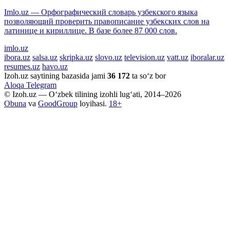
Imlo.uz — Орфографический словарь узбекского языка
позволяющий проверить правописание узбекских слов на
латинице и кириллице. В базе более 87 000 слов.
imlo.uz
ibora.uz
salsa.uz
skripka.uz
slovo.uz
television.uz
vatt.uz
iboralar.uz
resumes.uz
havo.uz
Izoh.uz saytining bazasida jami
36 172
ta so‘z bor
Aloqa
Telegram
© Izoh.uz — O‘zbek tilining izohli lug‘ati, 2014–2026
Obuna
va
GoodGroup
loyihasi.
18+