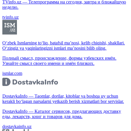
TVinfo.uz — Телепрограмма на сегодня, завтра и ближайшую
неделю.
tvinfo.uz
O‘zbek Ismlarning to‘liq, batafsil ma’nosi, kelib chiqishi, shakllari.
O‘zingiz va yaqinlaringizni ismlari ma’nosini bilib oling.
Полный смысл, происхождение, формы узбекских имён.
Узнайте смысл своего имени и имён близких.
ismlar.com
DostavkaInfo — Taomlar, dorilar, kitoblar va boshqa uy uchun
kerakli bo‘lagan narsalarni yetkazib berish xizmatlari bor servislar.
DostavkaInfo — Каталог сервисов, предлагающих доставку
еды, лекарств, книг и товаров для дома.
dostavkainfo.uz