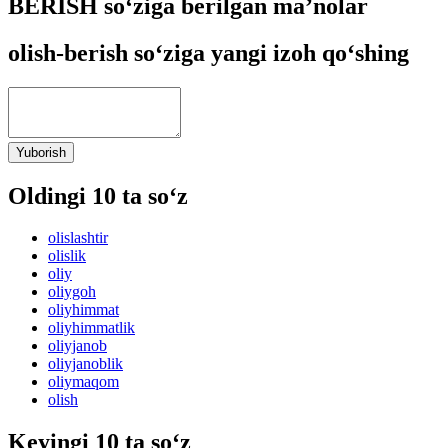
BERISH so‘ziga berilgan ma’nolar
olish-berish so‘ziga yangi izoh qo‘shing
Yuborish
Oldingi 10 ta so‘z
olislashtir
olislik
oliy
oliygoh
oliyhimmat
oliyhimmatlik
oliyjanob
oliyjanoblik
oliymaqom
olish
Keyingi 10 ta so‘z