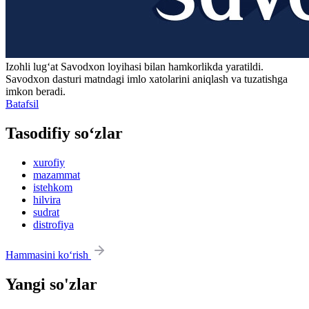
Izohli lugʻat
Savodxon
loyihasi bilan hamkorlikda yaratildi.
Savodxon dasturi matndagi imlo xatolarini aniqlash va tuzatishga
imkon beradi.
Batafsil
Tasodifiy so‘zlar
xurofiy
mazammat
istehkom
hilvira
sudrat
distrofiya
Hammasini ko‘rish
Yangi so'zlar