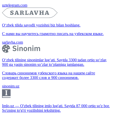
uztelegram.com
O‘zbek tilida savodli yozishni biz bilan boshlang.
С нами вы научитесь грамотно писать на узбекском языке.
sarlavha.com
O‘zbek tilining sinonimlar lug‘ati. Saytda 3300 tadan ortiq so‘zlar,
900 ga yaqin sinonim so‘zlar to‘plamiga jamlangan.
Словарь синонимов узбекского языка на нашем сайте
содержит более 3300 слов и 900 синонимов.
sinonim.uz
Imlo.uz — O'zbek tilining imlo lug'ati. Saytda 87 000 ortiq so'z bor.
So'zning to'g'ri yozilishini tekshiring.