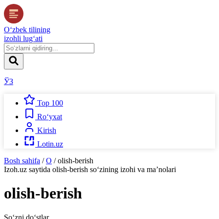
O‘zbek tilining
izohli lug‘ati
ЎЗ
Top 100
Ro‘yxat
Kirish
Lotin.uz
Bosh sahifa
/
O
/
olish-berish
Izoh.uz
saytida
olish-berish
so‘zining izohi va ma’nolari
olish-berish
So‘zni do‘stlar