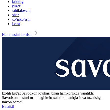
fabbing
yuzer
sahifalovchi
ohar
xo‘jako‘rsin
kvest
Hammasini ko‘rish
Izohli lugʻat
Savodxon
loyihasi bilan hamkorlikda yaratildi.
Savodxon dasturi matndagi imlo xatolarini aniqlash va tuzatishga
imkon beradi.
Batafsil