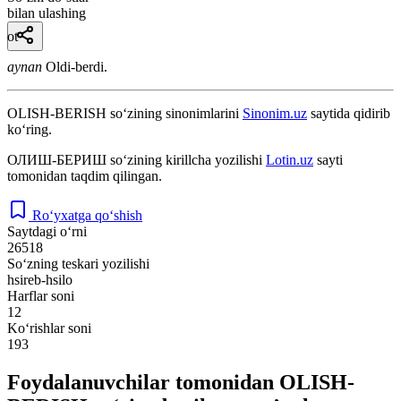
bilan ulashing
ot
aynan
Oldi-berdi.
OLISH-BERISH
so‘zining sinonimlarini
Sinonim.uz
saytida qidirib
ko‘ring.
ОЛИШ-БЕРИШ
so‘zining kirillcha yozilishi
Lotin.uz
sayti
tomonidan taqdim qilingan.
Ro‘yxatga qo‘shish
Saytdagi o‘rni
26518
So‘zning teskari yozilishi
hsireb-hsilo
Harflar soni
12
Ko‘rishlar soni
193
Foydalanuvchilar tomonidan OLISH-