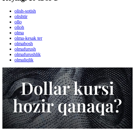
olish-sotish
olishtir
ollo
olloh
olma
olma-kesak ter
olmabosh
olmafurush
olmafurushlik
olmaliqlik