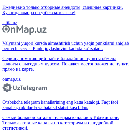
Ежедневно только отборные анекдоты, смешные картинки.
Кузница юмора на узбекском языке!
latifa.uz
Valyutani yuqori kursda almashtirish uchun yaqin punktlarni aniqlab
beruvchi servis. Punkt joylashuvini kartada ko‘rsatadi.
Сервис, помогающий найти ближайшие пункты обмена
валюты с выгодным курсом. Покажет местоположение пункта
прямо на карте.
onmap.uz
O‘zbekcha telegram kanallarining eng katta katalogi. Faqt faol
kanallar, ruknlarda va batafsil statistikasi bilan.
Самый большой каталог телеграм каналов в Узбекистане.
Только активные каналы по категориям и с подробной
статистикой.