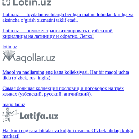
Lotin.uz — foydalanuvchilarga berilgan matnni lotindan kirillga va
aksincha o‘girish xizmatini taklif etadi.
Lotin.uz — поможет транслитерировать с узбекской
кириллицы на латиницу и обратно. Легко!
lotin.uz
Maqol va naqllarning eng katta kolleksiyasi. Har bir maqol uchta
tilda (o‘zbek, rus, ingliz).
Самая большая коллекция пословиц и поговорок на трёх
языках (узбекский, русский, английский).
maqollar.uz
Har kuni eng sara latifalar va kulguli rasmlar. O‘zbek tilidagi kulgu
markazi!