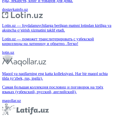
еды, лекарств, книг и товаров для дома.
dostavkainfo.uz
Lotin.uz — foydalanuvchilarga berilgan matnni lotindan kirillga va
aksincha o‘girish xizmatini taklif etadi.
Lotin.uz — поможет транслитерировать с узбекской
кириллицы на латиницу и обратно. Легко!
lotin.uz
Maqol va naqllarning eng katta kolleksiyasi. Har bir maqol uchta
tilda (o‘zbek, rus, ingliz).
Самая большая коллекция пословиц и поговорок на трёх
языках (узбекский, русский, английский).
maqollar.uz