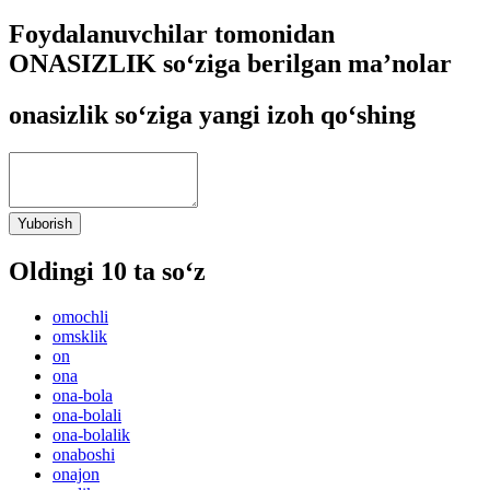
Foydalanuvchilar tomonidan
ONASIZLIK so‘ziga berilgan ma’nolar
onasizlik so‘ziga yangi izoh qo‘shing
Yuborish
Oldingi 10 ta so‘z
omochli
omsklik
on
ona
ona-bola
ona-bolali
ona-bolalik
onaboshi
onajon