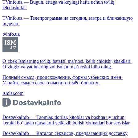
TVinfo.uz — Bugun, ertaga va keyingi hafta uchun to‘liq
teledasturlar.
TVinfo.uz — Телепрограмма на сегодня, завтра и ближайшую
неделю.
tvinfo.uz
O‘zbek Ismlarning to‘liq, batafsil ma’nosi, kelib chiqishi, shakllari.
O‘zingiz va yaqinlaringizni ismlari ma’nosini bilib oling.
Полный смысл, происхождение, формы узбекских имён.
Узнайте смысл своего имени и имён близких.
ismlar.com
DostavkaInfo — Taomlar, dorilar, kitoblar va boshqa uy uchun
kerakli bo‘lagan narsalarni yetkazib berish xizmatlari bor servislar.
DostavkaInfo — Каталог сервисов, предлагающих доставку