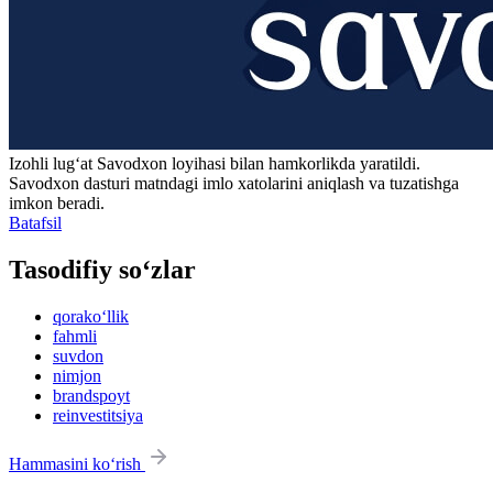
Izohli lugʻat
Savodxon
loyihasi bilan hamkorlikda yaratildi.
Savodxon dasturi matndagi imlo xatolarini aniqlash va tuzatishga
imkon beradi.
Batafsil
Tasodifiy so‘zlar
qorako‘llik
fahmli
suvdon
nimjon
brandspoyt
reinvestitsiya
Hammasini ko‘rish