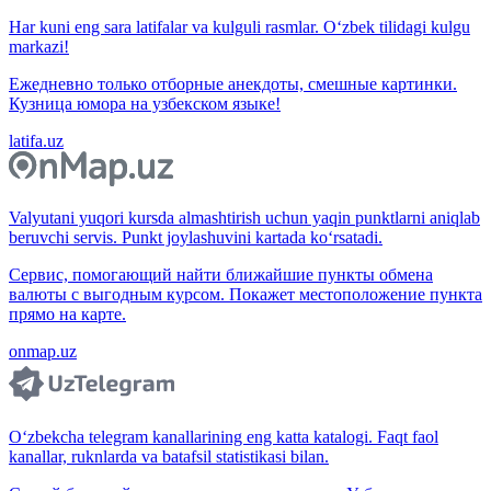
Har kuni eng sara latifalar va kulguli rasmlar. O‘zbek tilidagi kulgu
markazi!
Ежедневно только отборные анекдоты, смешные картинки.
Кузница юмора на узбекском языке!
latifa.uz
Valyutani yuqori kursda almashtirish uchun yaqin punktlarni aniqlab
beruvchi servis. Punkt joylashuvini kartada ko‘rsatadi.
Сервис, помогающий найти ближайшие пункты обмена
валюты с выгодным курсом. Покажет местоположение пункта
прямо на карте.
onmap.uz
O‘zbekcha telegram kanallarining eng katta katalogi. Faqt faol
kanallar, ruknlarda va batafsil statistikasi bilan.