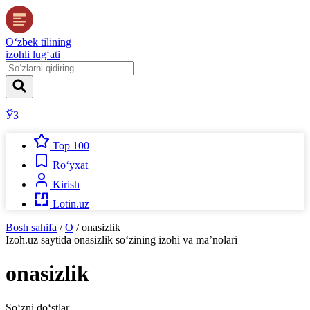
O‘zbek tilining
izohli lug‘ati
ЎЗ
Top 100
Ro‘yxat
Kirish
Lotin.uz
Bosh sahifa
/
O
/
onasizlik
Izoh.uz
saytida
onasizlik
so‘zining izohi va ma’nolari
onasizlik
So‘zni do‘stlar