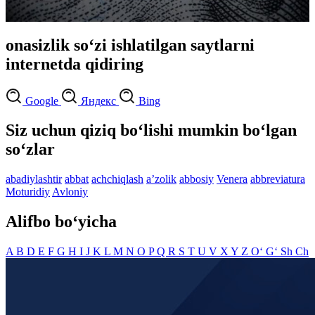
onasizlik so‘zi ishlatilgan saytlarni
internetda qidiring
Google
Яндекс
Bing
Siz uchun qiziq bo‘lishi mumkin bo‘lgan
so‘zlar
abadiylashtir
abbat
achchiqlash
aʼzolik
abbosiy
Venera
abbreviatura
Moturidiy
Avloniy
Alifbo bo‘yicha
A
B
D
E
F
G
H
I
J
K
L
M
N
O
P
Q
R
S
T
U
V
X
Y
Z
O‘
G‘
Sh
Ch