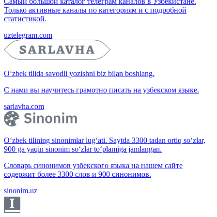
Самый большой каталог телеграм каналов в Узбекистане.
Только активные каналы по категориям и с подробной
статистикой.
uztelegram.com
O‘zbek tilida savodli yozishni biz bilan boshlang.
С нами вы научитесь грамотно писать на узбекском языке.
sarlavha.com
O‘zbek tilining sinonimlar lug‘ati. Saytda 3300 tadan ortiq so‘zlar,
900 ga yaqin sinonim so‘zlar to‘plamiga jamlangan.
Словарь синонимов узбекского языка на нашем сайте
содержит более 3300 слов и 900 синонимов.
sinonim.uz