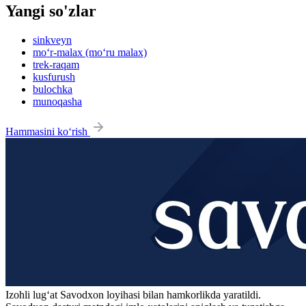
Yangi so'zlar
sinkveyn
mo‘r-malax (mo‘ru malax)
trek-raqam
kusfurush
bulochka
munoqasha
Hammasini ko‘rish
Izohli lugʻat
Savodxon
loyihasi bilan hamkorlikda yaratildi.