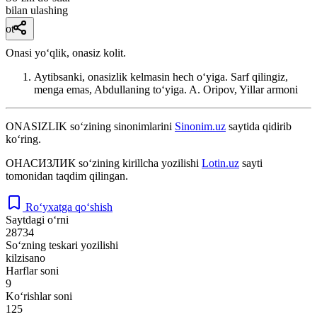
bilan ulashing
ot
Onasi yoʻqlik, onasiz kolit.
Aytibsanki, onasizlik kelmasin hech oʻyiga. Sarf qilingiz,
menga emas, Abdullaning toʻyiga.
A. Oripov, Yillar armoni
ONASIZLIK
so‘zining sinonimlarini
Sinonim.uz
saytida qidirib
ko‘ring.
ОНАСИЗЛИК
so‘zining kirillcha yozilishi
Lotin.uz
sayti
tomonidan taqdim qilingan.
Ro‘yxatga qo‘shish
Saytdagi o‘rni
28734
So‘zning teskari yozilishi
kilzisano
Harflar soni
9
Ko‘rishlar soni
125