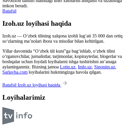
Savodxon dasturi matndagi imlo xatolarini aniqlash va tuzatishga
imkon beradi.
Batafsil
Izoh.uz loyihasi haqida
Izoh.uz — O‘zbek tilining xalqona izohli lug‘ati 35 000 dan ortiq
so‘zlarning ma’nolari ibora va misollar bilan keltirilgan.
Yillar davomida “O‘zbek tili kuni”ga bag‘ishlab, o‘zbek tilini
o‘rganuvchilar, jurnalistlar, tarjimonlar, kopirayterlar, blogerlar va
boshqalar uchun foydali loyihalarni ishga tushirishni an’anaga
aylantirganmiz. Bizning jamoa
Lotin.uz
,
Imlo.uz
,
Sinonim.uz
,
Sarlavha.com
loyihalarini hukmingizga havola qilgan.
Batafsil Izoh.uz loyihasi haqida
Loyihalarimiz