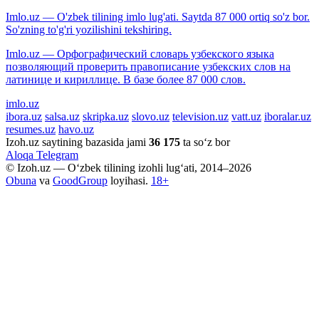
Imlo.uz — O'zbek tilining imlo lug'ati. Saytda 87 000 ortiq so'z bor.
So'zning to'g'ri yozilishini tekshiring.
Imlo.uz — Орфографический словарь узбекского языка
позволяющий проверить правописание узбекских слов на
латинице и кириллице. В базе более 87 000 слов.
imlo.uz
ibora.uz
salsa.uz
skripka.uz
slovo.uz
television.uz
vatt.uz
iboralar.uz
resumes.uz
havo.uz
Izoh.uz saytining bazasida jami
36 175
ta so‘z bor
Aloqa
Telegram
© Izoh.uz — O‘zbek tilining izohli lug‘ati, 2014–2026
Obuna
va
GoodGroup
loyihasi.
18+