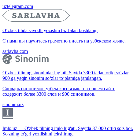
uztelegram.com
O‘zbek tilida savodli yozishni biz bilan boshlang.
С нами вы научитесь грамотно писать на узбекском языке.
sarlavha.com
O‘zbek tilining sinonimlar lug‘ati. Saytda 3300 tadan ortiq so‘zlar,
900 ga yaqin sinonim so‘zlar to‘plamiga jamlangan.
Словарь синонимов узбекского языка на нашем сайте
содержит более 3300 слов и 900 синонимов.
sinonim.uz
Imlo.uz — O'zbek tilining imlo lug'ati. Saytda 87 000 ortiq so'z bor.
So'zning to'g'ri yozilishini tekshiring.