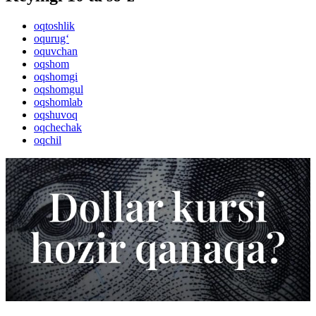
oqtoshlik
oqurug‘
oquvchan
oqshom
oqshomgi
oqshomgul
oqshomlab
oqshuvoq
oqchechak
oqchil