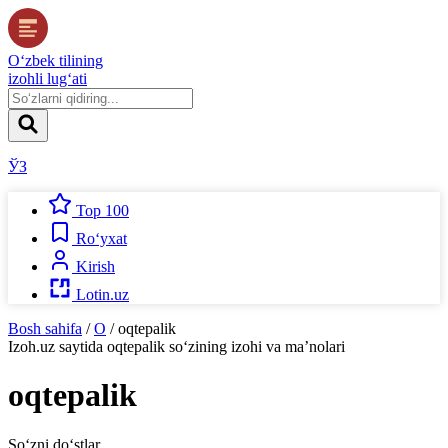
O‘zbek tilining
izohli lug‘ati
ЎЗ
Top 100
Ro‘yxat
Kirish
Lotin.uz
Bosh sahifa
/
O
/
oqtepalik
Izoh.uz
saytida
oqtepalik
so‘zining izohi va ma’nolari
oqtepalik
So‘zni do‘stlar