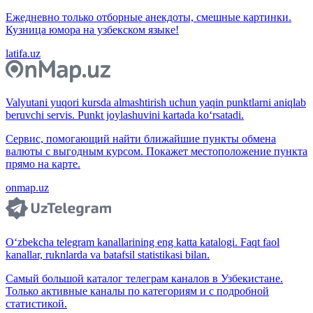
Ежедневно только отборные анекдоты, смешные картинки.
Кузница юмора на узбекском языке!
latifa.uz
Valyutani yuqori kursda almashtirish uchun yaqin punktlarni aniqlab
beruvchi servis. Punkt joylashuvini kartada ko‘rsatadi.
Сервис, помогающий найти ближайшие пункты обмена
валюты с выгодным курсом. Покажет местоположение пункта
прямо на карте.
onmap.uz
O‘zbekcha telegram kanallarining eng katta katalogi. Faqt faol
kanallar, ruknlarda va batafsil statistikasi bilan.
Самый большой каталог телеграм каналов в Узбекистане.
Только активные каналы по категориям и с подробной
статистикой.