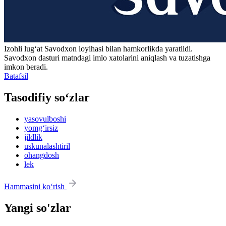
Izohli lugʻat
Savodxon
loyihasi bilan hamkorlikda yaratildi.
Savodxon dasturi matndagi imlo xatolarini aniqlash va tuzatishga
imkon beradi.
Batafsil
Tasodifiy so‘zlar
yasovulboshi
yomg‘irsiz
jildlik
uskunalashtiril
ohangdosh
lek
Hammasini ko‘rish
Yangi so'zlar