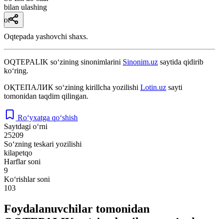
bilan ulashing
ot
Oqtepada yashovchi shaxs.
OQTEPALIK
so‘zining sinonimlarini
Sinonim.uz
saytida qidirib
ko‘ring.
ОҚТЕПАЛИК
so‘zining kirillcha yozilishi
Lotin.uz
sayti
tomonidan taqdim qilingan.
Ro‘yxatga qo‘shish
Saytdagi o‘rni
25209
So‘zning teskari yozilishi
kilapetqo
Harflar soni
9
Ko‘rishlar soni
103
Foydalanuvchilar tomonidan