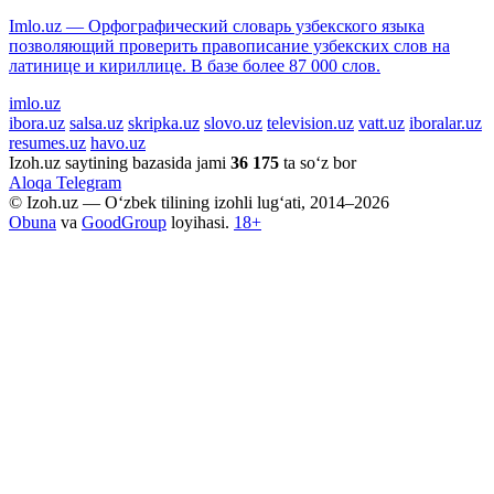
Imlo.uz — Орфографический словарь узбекского языка
позволяющий проверить правописание узбекских слов на
латинице и кириллице. В базе более 87 000 слов.
imlo.uz
ibora.uz
salsa.uz
skripka.uz
slovo.uz
television.uz
vatt.uz
iboralar.uz
resumes.uz
havo.uz
Izoh.uz saytining bazasida jami
36 175
ta so‘z bor
Aloqa
Telegram
© Izoh.uz — O‘zbek tilining izohli lug‘ati, 2014–2026
Obuna
va
GoodGroup
loyihasi.
18+