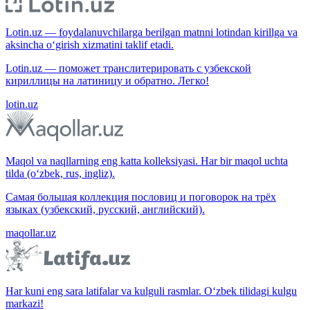
Lotin.uz — foydalanuvchilarga berilgan matnni lotindan kirillga va
aksincha o‘girish xizmatini taklif etadi.
Lotin.uz — поможет транслитерировать с узбекской
кириллицы на латиницу и обратно. Легко!
lotin.uz
Maqol va naqllarning eng katta kolleksiyasi. Har bir maqol uchta
tilda (o‘zbek, rus, ingliz).
Самая большая коллекция пословиц и поговорок на трёх
языках (узбекский, русский, английский).
maqollar.uz
Har kuni eng sara latifalar va kulguli rasmlar. O‘zbek tilidagi kulgu
markazi!