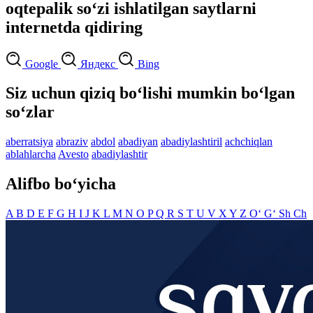
oqtepalik so‘zi ishlatilgan saytlarni
internetda qidiring
Google
Яндекс
Bing
Siz uchun qiziq bo‘lishi mumkin bo‘lgan
so‘zlar
aberratsiya
abraziv
abdol
abadiyan
abadiylashtiril
achchiqlan
ablahlarcha
Avesto
abadiylashtir
Alifbo bo‘yicha
A
B
D
E
F
G
H
I
J
K
L
M
N
O
P
Q
R
S
T
U
V
X
Y
Z
O‘
G‘
Sh
Ch