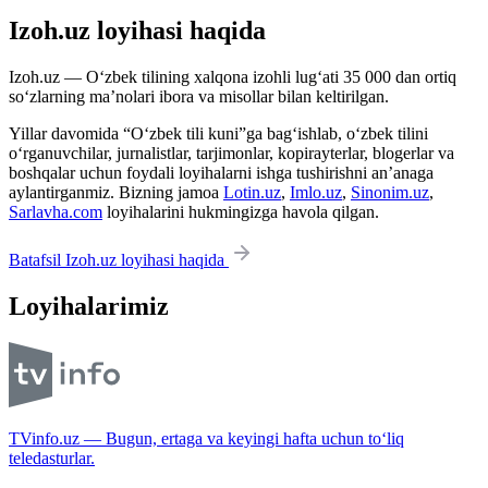
Izoh.uz loyihasi haqida
Izoh.uz — O‘zbek tilining xalqona izohli lug‘ati 35 000 dan ortiq
so‘zlarning ma’nolari ibora va misollar bilan keltirilgan.
Yillar davomida “O‘zbek tili kuni”ga bag‘ishlab, o‘zbek tilini
o‘rganuvchilar, jurnalistlar, tarjimonlar, kopirayterlar, blogerlar va
boshqalar uchun foydali loyihalarni ishga tushirishni an’anaga
aylantirganmiz. Bizning jamoa
Lotin.uz
,
Imlo.uz
,
Sinonim.uz
,
Sarlavha.com
loyihalarini hukmingizga havola qilgan.
Batafsil Izoh.uz loyihasi haqida
Loyihalarimiz
TVinfo.uz — Bugun, ertaga va keyingi hafta uchun to‘liq
teledasturlar.