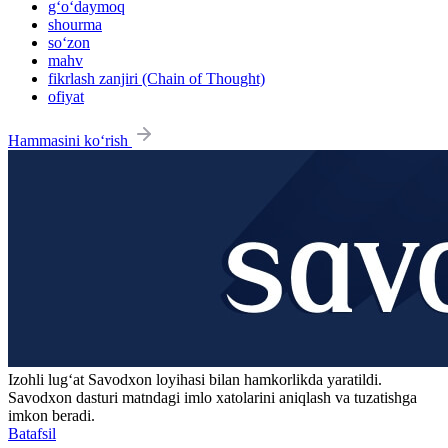
g‘o‘daymoq
shourma
so‘zon
mahv
fikrlash zanjiri (Chain of Thought)
ofiyat
Hammasini ko‘rish
Izohli lugʻat
Savodxon
loyihasi bilan hamkorlikda yaratildi.
Savodxon dasturi matndagi imlo xatolarini aniqlash va tuzatishga
imkon beradi.
Batafsil