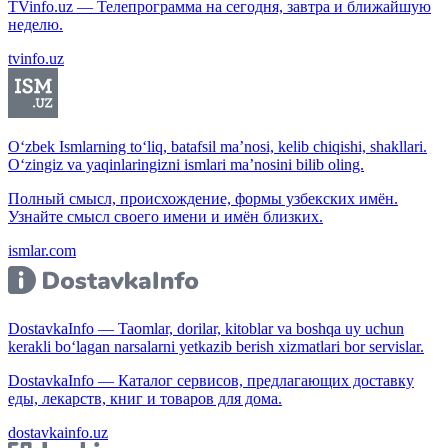
TVinfo.uz — Телепрограмма на сегодня, завтра и ближайшую
неделю.
tvinfo.uz
O‘zbek Ismlarning to‘liq, batafsil ma’nosi, kelib chiqishi, shakllari.
O‘zingiz va yaqinlaringizni ismlari ma’nosini bilib oling.
Полный смысл, происхождение, формы узбекских имён.
Узнайте смысл своего имени и имён близких.
ismlar.com
DostavkaInfo — Taomlar, dorilar, kitoblar va boshqa uy uchun
kerakli bo‘lagan narsalarni yetkazib berish xizmatlari bor servislar.
DostavkaInfo — Каталог сервисов, предлагающих доставку
еды, лекарств, книг и товаров для дома.
dostavkainfo.uz