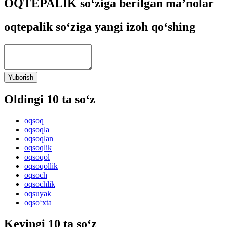
OQTEPALIK so‘ziga berilgan ma’nolar
oqtepalik so‘ziga yangi izoh qo‘shing
Yuborish
Oldingi 10 ta so‘z
oqsoq
oqsoqla
oqsoqlan
oqsoqlik
oqsoqol
oqsoqollik
oqsoch
oqsochlik
oqsuyak
oqso‘xta
Keyingi 10 ta so‘z