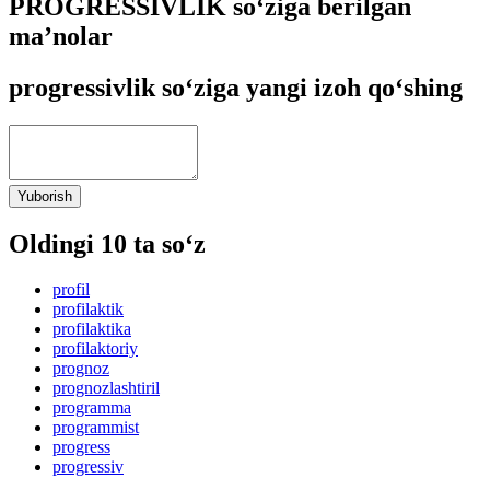
PROGRESSIVLIK so‘ziga berilgan
ma’nolar
progressivlik so‘ziga yangi izoh qo‘shing
Yuborish
Oldingi 10 ta so‘z
profil
profilaktik
profilaktika
profilaktoriy
prognoz
prognozlashtiril
programma
programmist
progress
progressiv