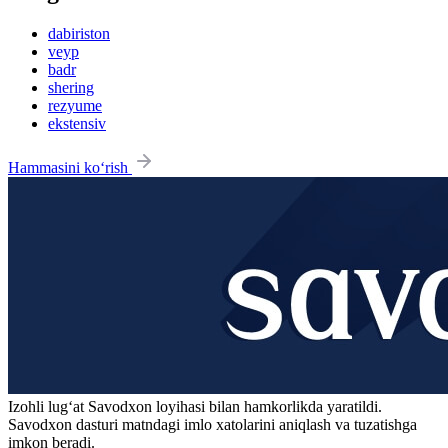
dabiriston
veyp
badr
shering
rezyume
ekstensiv
Hammasini ko‘rish
Izohli lugʻat
Savodxon
loyihasi bilan hamkorlikda yaratildi.
Savodxon dasturi matndagi imlo xatolarini aniqlash va tuzatishga
imkon beradi.