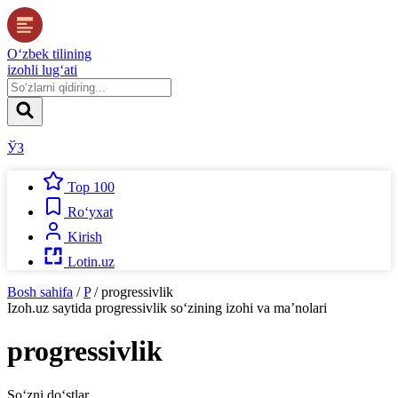
O‘zbek tilining
izohli lug‘ati
ЎЗ
Top 100
Ro‘yxat
Kirish
Lotin.uz
Bosh sahifa
/
P
/
progressivlik
Izoh.uz
saytida
progressivlik
so‘zining izohi va ma’nolari
progressivlik
So‘zni do‘stlar