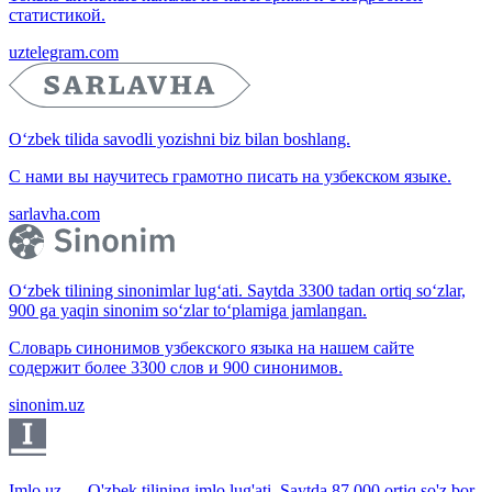
статистикой.
uztelegram.com
O‘zbek tilida savodli yozishni biz bilan boshlang.
С нами вы научитесь грамотно писать на узбекском языке.
sarlavha.com
O‘zbek tilining sinonimlar lug‘ati. Saytda 3300 tadan ortiq so‘zlar,
900 ga yaqin sinonim so‘zlar to‘plamiga jamlangan.
Словарь синонимов узбекского языка на нашем сайте
содержит более 3300 слов и 900 синонимов.
sinonim.uz
Imlo.uz — O'zbek tilining imlo lug'ati. Saytda 87 000 ortiq so'z bor.