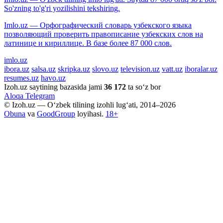
So'zning to'g'ri yozilishini tekshiring.
Imlo.uz — Орфографический словарь узбекского языка
позволяющий проверить правописание узбекских слов на
латинице и кириллице. В базе более 87 000 слов.
imlo.uz
ibora.uz
salsa.uz
skripka.uz
slovo.uz
television.uz
vatt.uz
iboralar.uz
resumes.uz
havo.uz
Izoh.uz saytining bazasida jami
36 172
ta so‘z bor
Aloqa
Telegram
© Izoh.uz — O‘zbek tilining izohli lug‘ati, 2014–2026
Obuna
va
GoodGroup
loyihasi.
18+