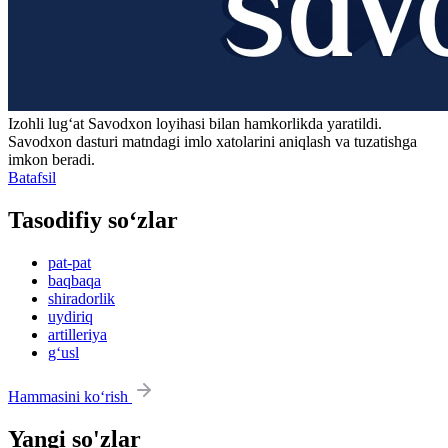
Izohli lugʻat
Savodxon
loyihasi bilan hamkorlikda yaratildi.
Savodxon dasturi matndagi imlo xatolarini aniqlash va tuzatishga
imkon beradi.
Batafsil
Tasodifiy so‘zlar
pat-pat
baqbaqa
shiradorlik
uydiriq
artilleriya
g‘usl
Hammasini ko‘rish
Yangi so'zlar