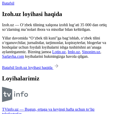
Batafsil
Izoh.uz loyihasi haqida
Izoh.uz — O‘zbek tilining xalqona izohli lug‘ati 35 000 dan ortiq
so‘zlarning ma’nolari ibora va misollar bilan keltirilgan.
Yillar davomida “O‘zbek tili kuni”ga bag‘ishlab, o‘zbek tilini
o‘rganuvchilar, jurnalistlar, tarjimonlar, kopirayterlar, blogerlar va
boshqalar uchun foydali loyihalarni ishga tushirishni an’anaga
aylantirganmiz. Bizning jamoa
Lotin.uz
,
Imlo.uz
,
Sinonim.uz
,
Sarlavha.com
loyihalarini hukmingizga havola qilgan.
Batafsil Izoh.uz loyihasi haqida
Loyihalarimiz
TVinfo.uz — Bugun, ertaga va keyingi hafta uchun to‘liq
teledasturlar.