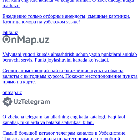
markazi!
Ежедневно только отборные анекдоты, смешные картинки.
Кузница юмора на узбекском языке!
latifa.uz
Valyutani yuqori kursda almashtirish uchun yaqin punktlarni aniqlab
beruvchi servis. Punkt joylashuvini kartada ko‘rsatadi.
Сервис, помогающий найти ближайшие пункты обмена
валюты с выгодным курсом. Покажет местоположение пункта
прямо на карте.
onmap.uz
O‘zbekcha telegram kanallarining eng katta katalogi. Faqt faol
kanallar, ruknlarda va batafsil statistikasi bilan.
Самый большой каталог телеграм каналов в Узбекистане.
Только активные каналы по категориям и с подробной