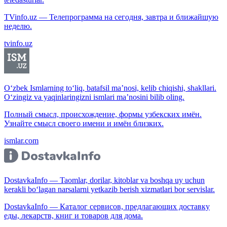
TVinfo.uz — Телепрограмма на сегодня, завтра и ближайшую
неделю.
tvinfo.uz
O‘zbek Ismlarning to‘liq, batafsil ma’nosi, kelib chiqishi, shakllari.
O‘zingiz va yaqinlaringizni ismlari ma’nosini bilib oling.
Полный смысл, происхождение, формы узбекских имён.
Узнайте смысл своего имени и имён близких.
ismlar.com
DostavkaInfo — Taomlar, dorilar, kitoblar va boshqa uy uchun
kerakli bo‘lagan narsalarni yetkazib berish xizmatlari bor servislar.
DostavkaInfo — Каталог сервисов, предлагающих доставку
еды, лекарств, книг и товаров для дома.