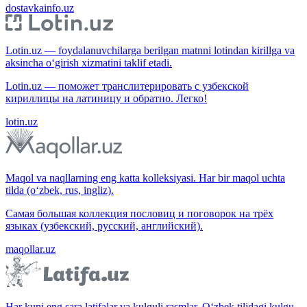
dostavkainfo.uz
Lotin.uz — foydalanuvchilarga berilgan matnni lotindan kirillga va
aksincha o‘girish xizmatini taklif etadi.
Lotin.uz — поможет транслитерировать с узбекской
кириллицы на латиницу и обратно. Легко!
lotin.uz
Maqol va naqllarning eng katta kolleksiyasi. Har bir maqol uchta
tilda (o‘zbek, rus, ingliz).
Самая большая коллекция пословиц и поговорок на трёх
языках (узбекский, русский, английский).
maqollar.uz
Har kuni eng sara latifalar va kulguli rasmlar. O‘zbek tilidagi kulgu