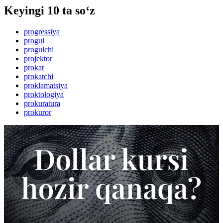
Keyingi 10 ta so‘z
progressiya
progul
progulchi
projektor
prokat
prokatchi
proklamatsiya
proktologiya
prokuratura
prokuror