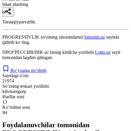
bilan ulashing
ot
Taraqqiyparvarlik.
PROGRESSIVLIK
so‘zining sinonimlarini
Sinonim.uz
saytida
qidirib ko‘ring.
ПРОГРЕССИВЛИК
so‘zining kirillcha yozilishi
Lotin.uz
sayti
tomonidan taqdim qilingan.
Ro‘yxatga qo‘shish
Saytdagi o‘rni
21974
So‘zning teskari yozilishi
kilvissergorp
Harflar soni
13
Ko‘rishlar soni
94
Foydalanuvchilar tomonidan