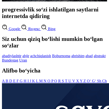
progressivlik so‘zi ishlatilgan saytlarni
internetda qidiring
Google
Яндекс
Bing
Siz uchun qiziq bo‘lishi mumkin bo‘lgan
so‘zlar
abadiylashtir
abjir
achchiqlanish
Boburnoma
abrishim
abad
abstrakt
Bundestag
Uran
Alifbo bo‘yicha
A
B
D
E
F
G
H
I
J
K
L
M
N
O
P
Q
R
S
T
U
V
X
Y
Z
O‘
G‘
Sh
Ch