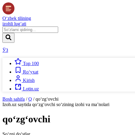
O‘zbek tilining
izohli lug‘ati
ЎЗ
Top 100
Ro‘yxat
Kirish
Lotin.uz
Bosh sahifa
/
Q
/
qo‘zg‘ovchi
Izoh.uz
saytida
qo‘zg‘ovchi
so‘zining izohi va ma’nolari
qo‘zg‘ovchi
So‘zni do‘stlar