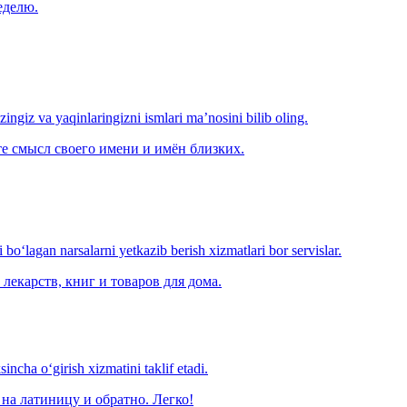
еделю.
‘zingiz va yaqinlaringizni ismlari ma’nosini bilib oling.
е смысл своего имени и имён близких.
o‘lagan narsalarni yetkazib berish xizmatlari bor servislar.
лекарств, книг и товаров для дома.
ncha o‘girish xizmatini taklif etadi.
на латиницу и обратно. Легко!