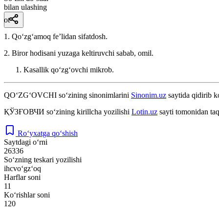
bilan ulashing
ot
1. Qoʻzgʻamoq feʼlidan sifatdosh.
2. Biror hodisani yuzaga keltiruvchi sabab, omil.
Kasallik qoʻzgʻovchi mikrob.
QO‘ZG‘OVCHI
so‘zining sinonimlarini
Sinonim.uz
saytida qidirib k
ҚЎЗҒОВЧИ
so‘zining kirillcha yozilishi
Lotin.uz
sayti tomonidan taq
Ro‘yxatga qo‘shish
Saytdagi o‘rni
26336
So‘zning teskari yozilishi
ihcvo‘gz‘oq
Harflar soni
11
Ko‘rishlar soni
120