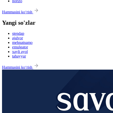
norizo
Hammasini ko‘rish
Yangi so'zlar
stendap
ajalvor
mehnatnamo
emulgator
xayli ayol
tahayyur
Hammasini ko‘rish