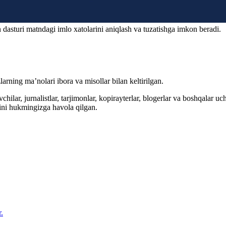
 dasturi matndagi imlo xatolarini aniqlash va tuzatishga imkon beradi.
arning ma’nolari ibora va misollar bilan keltirilgan.
hilar, jurnalistlar, tarjimonlar, kopirayterlar, blogerlar va boshqalar u
ini hukmingizga havola qilgan.
.