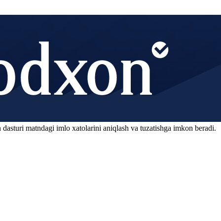
 dasturi matndagi imlo xatolarini aniqlash va tuzatishga imkon beradi.