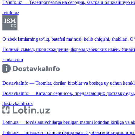
TVinfo.uz — Телепрограмма на сегодня, завтра и ближайшую н
tvinfo.uz
O‘zbek Ismlarning to‘liq, batafsil ma’nosi, kelib chiqishi, shakllari. O
Полный смысл, происхождение, формы узбекских имён. Узнайт
ismlar.com
DostavkaInfo — Taomlar, dorilar, kitoblar va boshqa uy uchun kerakli b
DostavkaInfo — Каталог сервисов, предлагающих доставку еды, 
dostavkainfo.uz
Lotin.uz — foydalanuvchilarga berilgan matnni lotindan kirillga va aksi
Lotin.uz — поможет транслитерировать с узбекской кириллицы 