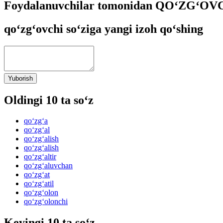
Foydalanuvchilar tomonidan QO‘ZG‘OVCH
qo‘zg‘ovchi so‘ziga yangi izoh qo‘shing
Yuborish
Oldingi 10 ta so‘z
qo‘zg‘a
qo‘zg‘al
qo‘zg‘alish
qo‘zg‘alish
qo‘zg‘altir
qo‘zg‘aluvchan
qo‘zg‘at
qo‘zg‘atil
qo‘zg‘olon
qo‘zg‘olonchi
Keyingi 10 ta so‘z