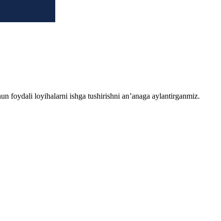
chun foydali loyihalarni ishga tushirishni an’anaga aylantirganmiz.