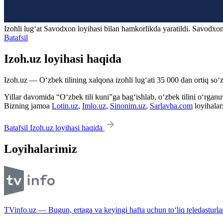
Izohli lugʻat
Savodxon
loyihasi bilan hamkorlikda yaratildi. Savodxon
Batafsil
Izoh.uz loyihasi haqida
Izoh.uz — O‘zbek tilining xalqona izohli lug‘ati 35 000 dan ortiq so‘zl
Yillar davomida “O‘zbek tili kuni”ga bag‘ishlab, o‘zbek tilini o‘rganuvc
Bizning jamoa
Lotin.uz
,
Imlo.uz
,
Sinonim.uz
,
Sarlavha.com
loyihalar
Batafsil Izoh.uz loyihasi haqida
Loyihalarimiz
TVinfo.uz — Bugun, ertaga va keyingi hafta uchun to‘liq teledasturlar