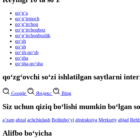
qo‘g‘a
qo‘g‘irmoch
qo‘g‘irchoq
qo‘g‘irchoqboz
qo‘g‘irchoqbozlik
qo‘sh
qo‘sh
qo‘sh-qo‘sh
qo‘sha
qo‘sha-qo‘sha
qo‘zg‘ovchi so‘zi ishlatilgan saytlarni inte
Google
Яндекс
Bing
Siz uchun qiziq bo‘lishi mumkin bo‘lgan so
aʼzam
abzal
achchiqlash
Boltiqbo‘yi
abstraksiya
Merkuriy
abjad
Behb
Alifbo bo‘yicha