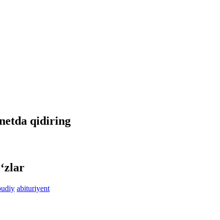
rnetda qidiring
‘zlar
udiy
abituriyent