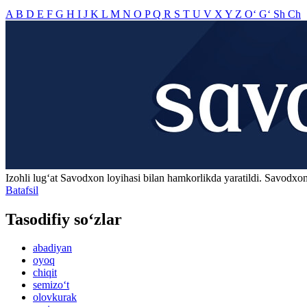
A
B
D
E
F
G
H
I
J
K
L
M
N
O
P
Q
R
S
T
U
V
X
Y
Z
O‘
G‘
Sh
Ch
Izohli lugʻat
Savodxon
loyihasi bilan hamkorlikda yaratildi. Savodxon
Batafsil
Tasodifiy so‘zlar
abadiyan
oyoq
chiqit
semizo‘t
olovkurak