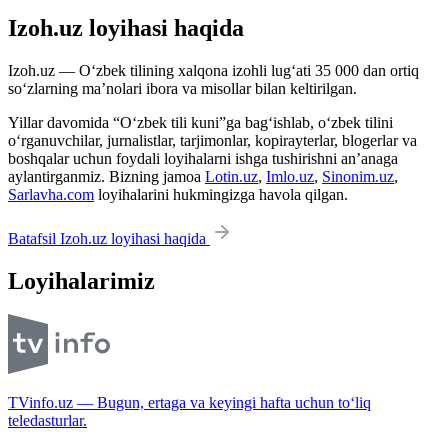
Izoh.uz loyihasi haqida
Izoh.uz — O‘zbek tilining xalqona izohli lug‘ati 35 000 dan ortiq
so‘zlarning ma’nolari ibora va misollar bilan keltirilgan.
Yillar davomida “O‘zbek tili kuni”ga bag‘ishlab, o‘zbek tilini
o‘rganuvchilar, jurnalistlar, tarjimonlar, kopirayterlar, blogerlar va
boshqalar uchun foydali loyihalarni ishga tushirishni an’anaga
aylantirganmiz. Bizning jamoa
Lotin.uz
,
Imlo.uz
,
Sinonim.uz
,
Sarlavha.com
loyihalarini hukmingizga havola qilgan.
Batafsil Izoh.uz loyihasi haqida
Loyihalarimiz
TVinfo.uz — Bugun, ertaga va keyingi hafta uchun to‘liq
teledasturlar.