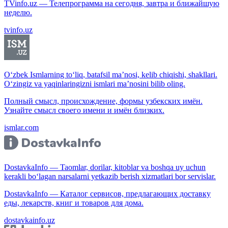
TVinfo.uz — Телепрограмма на сегодня, завтра и ближайшую
неделю.
tvinfo.uz
O‘zbek Ismlarning to‘liq, batafsil ma’nosi, kelib chiqishi, shakllari.
O‘zingiz va yaqinlaringizni ismlari ma’nosini bilib oling.
Полный смысл, происхождение, формы узбекских имён.
Узнайте смысл своего имени и имён близких.
ismlar.com
DostavkaInfo — Taomlar, dorilar, kitoblar va boshqa uy uchun
kerakli bo‘lagan narsalarni yetkazib berish xizmatlari bor servislar.
DostavkaInfo — Каталог сервисов, предлагающих доставку
еды, лекарств, книг и товаров для дома.
dostavkainfo.uz