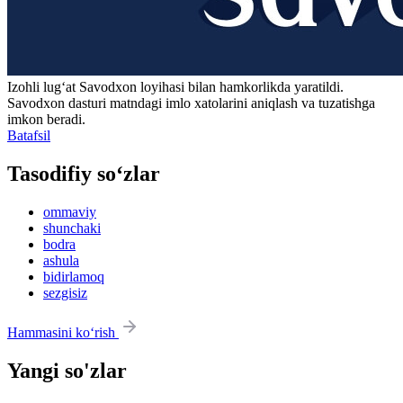
Izohli lugʻat
Savodxon
loyihasi bilan hamkorlikda yaratildi.
Savodxon dasturi matndagi imlo xatolarini aniqlash va tuzatishga
imkon beradi.
Batafsil
Tasodifiy so‘zlar
ommaviy
shunchaki
bodra
ashula
bidirlamoq
sezgisiz
Hammasini ko‘rish
Yangi so'zlar