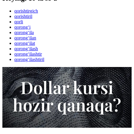
qorishtirgich
qorishtiril
qorli
qorong‘i
qorong‘ila
qorong‘ilan
qorong‘ilat
qorong‘ilash
qorong‘ilashtir
qorong‘ilashtiril