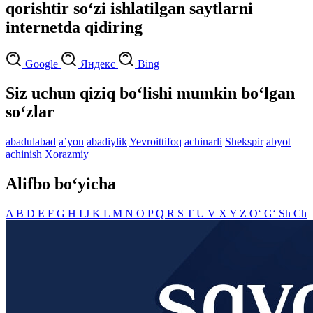
qorishtir so‘zi ishlatilgan saytlarni
internetda qidiring
Google
Яндекс
Bing
Siz uchun qiziq bo‘lishi mumkin bo‘lgan
so‘zlar
abadulabad
aʼyon
abadiylik
Yevroittifoq
achinarli
Shekspir
abyot
achinish
Xorazmiy
Alifbo bo‘yicha
A
B
D
E
F
G
H
I
J
K
L
M
N
O
P
Q
R
S
T
U
V
X
Y
Z
O‘
G‘
Sh
Ch