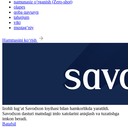
namunasiz o‘rganish (Zero-shot)
olapes
qoba qavsayn
tahajjum
viki
mustag‘niy
Hammasini ko‘rish
Izohli lugʻat
Savodxon
loyihasi bilan hamkorlikda yaratildi.
Savodxon dasturi matndagi imlo xatolarini aniqlash va tuzatishga
imkon beradi.
Batafsil