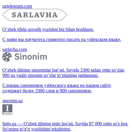
uztelegram.com
O‘zbek tilida savodli yozishni biz bilan boshlang.
С нами вы научитесь грамотно писать на узбекском языке.
sarlavha.com
O‘zbek tilining sinonimlar lug‘ati. Saytda 3300 tadan ortiq so‘zlar,
900 ga yaqin sinonim so‘zlar to‘plamiga jamlangan.
Словарь синонимов узбекского языка на нашем сайте
содержит более 3300 слов и 900 синонимов.
sinonim.uz
Imlo.uz — O'zbek tilining imlo lug'ati. Saytda 87 000 ortiq so'z bor.
So'zning to'g'ri yozilishini tekshiring.