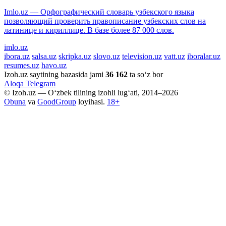
Imlo.uz — Орфографический словарь узбекского языка
позволяющий проверить правописание узбекских слов на
латинице и кириллице. В базе более 87 000 слов.
imlo.uz
ibora.uz
salsa.uz
skripka.uz
slovo.uz
television.uz
vatt.uz
iboralar.uz
resumes.uz
havo.uz
Izoh.uz saytining bazasida jami
36 162
ta so‘z bor
Aloqa
Telegram
© Izoh.uz — O‘zbek tilining izohli lug‘ati, 2014–2026
Obuna
va
GoodGroup
loyihasi.
18+