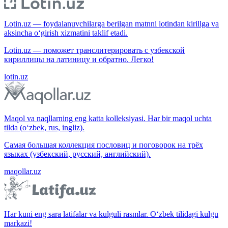
Lotin.uz — foydalanuvchilarga berilgan matnni lotindan kirillga va
aksincha o‘girish xizmatini taklif etadi.
Lotin.uz — поможет транслитерировать с узбекской
кириллицы на латиницу и обратно. Легко!
lotin.uz
Maqol va naqllarning eng katta kolleksiyasi. Har bir maqol uchta
tilda (o‘zbek, rus, ingliz).
Самая большая коллекция пословиц и поговорок на трёх
языках (узбекский, русский, английский).
maqollar.uz
Har kuni eng sara latifalar va kulguli rasmlar. O‘zbek tilidagi kulgu
markazi!