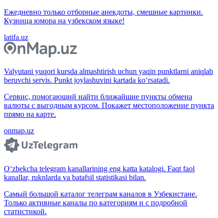
Ежедневно только отборные анекдоты, смешные картинки.
Кузница юмора на узбекском языке!
latifa.uz
Valyutani yuqori kursda almashtirish uchun yaqin punktlarni aniqlab
beruvchi servis. Punkt joylashuvini kartada ko‘rsatadi.
Сервис, помогающий найти ближайшие пункты обмена
валюты с выгодным курсом. Покажет местоположение пункта
прямо на карте.
onmap.uz
O‘zbekcha telegram kanallarining eng katta katalogi. Faqt faol
kanallar, ruknlarda va batafsil statistikasi bilan.
Самый большой каталог телеграм каналов в Узбекистане.
Только активные каналы по категориям и с подробной
статистикой.