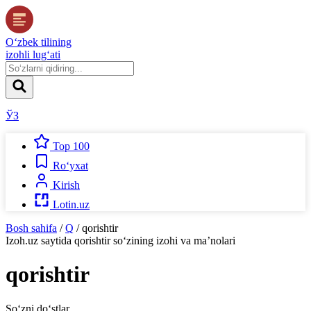
O‘zbek tilining
izohli lug‘ati
ЎЗ
Top 100
Ro‘yxat
Kirish
Lotin.uz
Bosh sahifa
/
Q
/
qorishtir
Izoh.uz
saytida
qorishtir
so‘zining izohi va ma’nolari
qorishtir
So‘zni do‘stlar