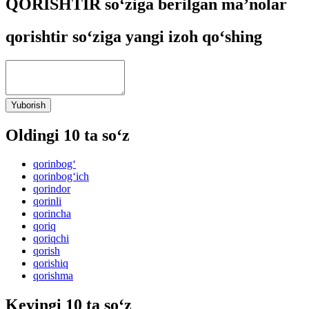
QORISHTIR so‘ziga berilgan ma’nolar
qorishtir so‘ziga yangi izoh qo‘shing
Yuborish
Oldingi 10 ta so‘z
qorinbog‘
qorinbog‘ich
qorindor
qorinli
qorincha
qoriq
qoriqchi
qorish
qorishiq
qorishma
Keyingi 10 ta so‘z