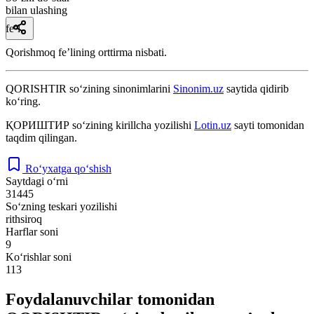
bilan ulashing
fe’l
Qorishmoq feʼlining orttirma nisbati.
QORISHTIR
so‘zining sinonimlarini
Sinonim.uz
saytida qidirib
ko‘ring.
ҚОРИШТИР
so‘zining kirillcha yozilishi
Lotin.uz
sayti tomonidan
taqdim qilingan.
Ro‘yxatga qo‘shish
Saytdagi o‘rni
31445
So‘zning teskari yozilishi
rithsiroq
Harflar soni
9
Ko‘rishlar soni
113
Foydalanuvchilar tomonidan