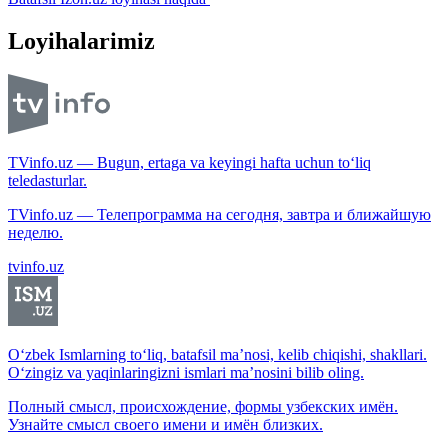
Loyihalarimiz
TVinfo.uz — Bugun, ertaga va keyingi hafta uchun to‘liq
teledasturlar.
TVinfo.uz — Телепрограмма на сегодня, завтра и ближайшую
неделю.
tvinfo.uz
O‘zbek Ismlarning to‘liq, batafsil ma’nosi, kelib chiqishi, shakllari.
O‘zingiz va yaqinlaringizni ismlari ma’nosini bilib oling.
Полный смысл, происхождение, формы узбекских имён.
Узнайте смысл своего имени и имён близких.