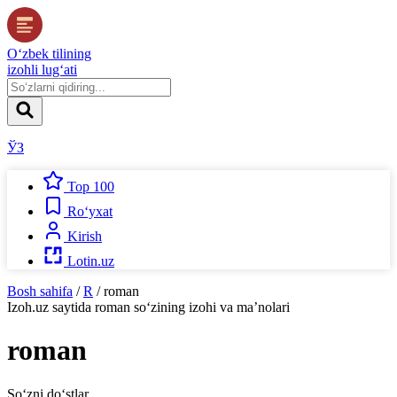
O‘zbek tilining
izohli lug‘ati
ЎЗ
Top 100
Ro‘yxat
Kirish
Lotin.uz
Bosh sahifa
/
R
/
roman
Izoh.uz
saytida
roman
so‘zining izohi va ma’nolari
roman
So‘zni do‘stlar