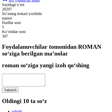
Ro‘yxatga qo‘shish
Saytdagi o‘rni
20207
So‘zning teskari yozilishi
namor
Harflar soni
5
Ko‘rishlar soni
387
Foydalanuvchilar tomonidan ROMAN
so‘ziga berilgan ma’nolar
roman so‘ziga yangi izoh qo‘shing
Yuborish
Oldingi 10 ta so‘z
rohatli