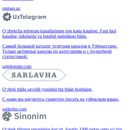
onmap.uz
O‘zbekcha telegram kanallarining eng katta katalogi. Faqt faol
kanallar, ruknlarda va batafsil statistikasi bilan.
Самый большой каталог телеграм каналов в Узбекистане.
Только активные каналы по категориям и с подробной
статистикой.
uztelegram.com
O‘zbek tilida savodli yozishni biz bilan boshlang.
С нами вы научитесь грамотно писать на узбекском языке.
sarlavha.com
O‘zbek tilining sinonimlar lug‘ati. Saytda 3300 tadan ortiq so‘zlar,