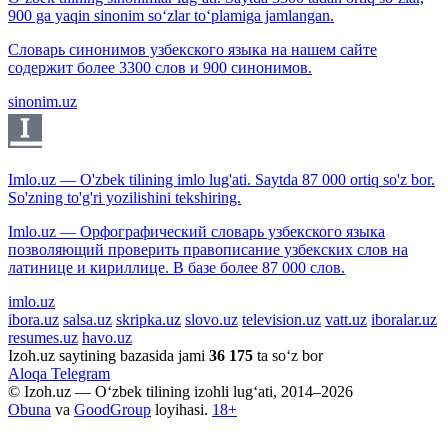
900 ga yaqin sinonim so‘zlar to‘plamiga jamlangan.
Словарь синонимов узбекского языка на нашем сайте
содержит более 3300 слов и 900 синонимов.
sinonim.uz
Imlo.uz — O'zbek tilining imlo lug'ati. Saytda 87 000 ortiq so'z bor.
So'zning to'g'ri yozilishini tekshiring.
Imlo.uz — Орфографический словарь узбекского языка
позволяющий проверить правописание узбекских слов на
латинице и кириллице. В базе более 87 000 слов.
imlo.uz
ibora.uz
salsa.uz
skripka.uz
slovo.uz
television.uz
vatt.uz
iboralar.uz
resumes.uz
havo.uz
Izoh.uz saytining bazasida jami
36 175
ta so‘z bor
Aloqa
Telegram
© Izoh.uz — O‘zbek tilining izohli lug‘ati, 2014–2026
Obuna
va
GoodGroup
loyihasi.
18+