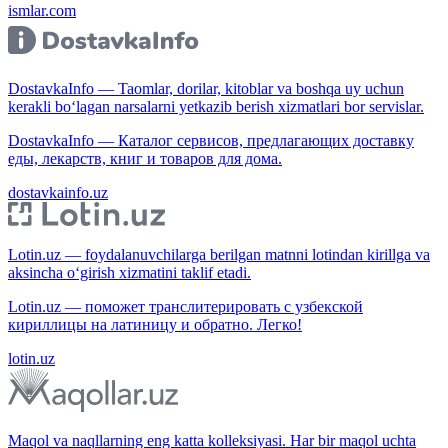
ismlar.com
DostavkaInfo — Taomlar, dorilar, kitoblar va boshqa uy uchun
kerakli bo‘lagan narsalarni yetkazib berish xizmatlari bor servislar.
DostavkaInfo — Каталог сервисов, предлагающих доставку
еды, лекарств, книг и товаров для дома.
dostavkainfo.uz
Lotin.uz — foydalanuvchilarga berilgan matnni lotindan kirillga va
aksincha o‘girish xizmatini taklif etadi.
Lotin.uz — поможет транслитерировать с узбекской
кириллицы на латиницу и обратно. Легко!
lotin.uz
Maqol va naqllarning eng katta kolleksiyasi. Har bir maqol uchta