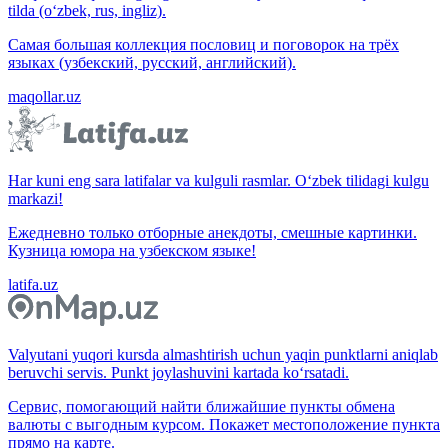
tilda (o‘zbek, rus, ingliz).
Самая большая коллекция пословиц и поговорок на трёх
языках (узбекский, русский, английский).
maqollar.uz
Har kuni eng sara latifalar va kulguli rasmlar. O‘zbek tilidagi kulgu
markazi!
Ежедневно только отборные анекдоты, смешные картинки.
Кузница юмора на узбекском языке!
latifa.uz
Valyutani yuqori kursda almashtirish uchun yaqin punktlarni aniqlab
beruvchi servis. Punkt joylashuvini kartada ko‘rsatadi.
Сервис, помогающий найти ближайшие пункты обмена
валюты с выгодным курсом. Покажет местоположение пункта
прямо на карте.