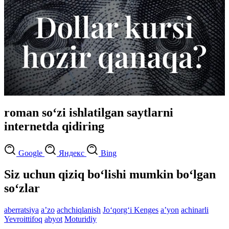
roman so‘zi ishlatilgan saytlarni
internetda qidiring
Google
Яндекс
Bing
Siz uchun qiziq bo‘lishi mumkin bo‘lgan
so‘zlar
aberratsiya
aʼzo
achchiqlanish
Jo‘qorg‘i Kenges
aʼyon
achinarli
Yevroittifoq
abyot
Moturidiy