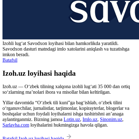
Izohli lugʻat
Savodxon
loyihasi bilan hamkorlikda yaratildi.
Savodxon dasturi matndagi imlo xatolarini aniqlash va tuzatishga
imkon beradi.
Batafsil
Izoh.uz loyihasi haqida
Izoh.uz — O‘zbek tilining xalqona izohli lug‘ati 35 000 dan ortiq
so‘zlarning ma’nolari ibora va misollar bilan keltirilgan.
Yillar davomida “O‘zbek tili kuni”ga bag‘ishlab, o‘zbek tilini
o‘rganuvchilar, jurnalistlar, tarjimonlar, kopirayterlar, blogerlar va
boshqalar uchun foydali loyihalarni ishga tushirishni an’anaga
aylantirganmiz. Bizning jamoa
Lotin.uz
,
Imlo.uz
,
Sinonim.uz
,
Sarlavha.com
loyihalarini hukmingizga havola qilgan.
Batafsil Izoh.uz loyihasi haqida