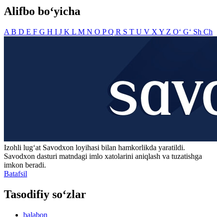
Alifbo bo‘yicha
A
B
D
E
F
G
H
I
J
K
L
M
N
O
P
Q
R
S
T
U
V
X
Y
Z
O‘
G‘
Sh
Ch
Izohli lugʻat
Savodxon
loyihasi bilan hamkorlikda yaratildi.
Savodxon dasturi matndagi imlo xatolarini aniqlash va tuzatishga
imkon beradi.
Batafsil
Tasodifiy so‘zlar
balabon