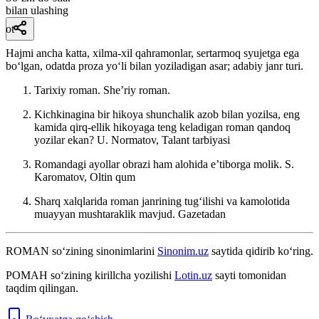
bilan ulashing
ot
Hajmi ancha katta, xilma-xil qahramonlar, sertarmoq syujetga ega
boʻlgan, odatda proza yoʻli bilan yoziladigan asar; adabiy janr turi.
Tarixiy roman. Sheʼriy roman.
Kichkinagina bir hikoya shunchalik azob bilan yozilsa, eng
kamida qirq-ellik hikoyaga teng keladigan roman qandoq
yozilar ekan?
U. Normatov, Talant tarbiyasi
Romandagi ayollar obrazi ham alohida eʼtiborga molik.
S.
Karomatov, Oltin qum
Sharq xalqlarida roman janrining tugʻilishi va kamolotida
muayyan mushtaraklik mavjud.
Gazetadan
ROMAN
so‘zining sinonimlarini
Sinonim.uz
saytida qidirib ko‘ring.
РОМАН
so‘zining kirillcha yozilishi
Lotin.uz
sayti tomonidan
taqdim qilingan.