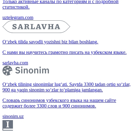
Только активные каналы по категориям и с подробной
статистикой.
uztelegram.com
O‘zbek tilida savodli yozishni biz bilan boshlang.
С нами вы научитесь грамотно писать на узбекском языке.
sarlavha.com
O‘zbek tilining sinonimlar lug‘ati. Saytda 3300 tadan ortiq so‘zlar,
900 ga yaqin sinonim so‘zlar to‘plamiga jamlangan.
Словарь синонимов узбекского языка на нашем сайте
содержит более 3300 слов и 900 синонимов.
sinonim.uz