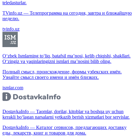
teledasturlar.
TVinfo.uz — Телепрограмма на сегодня, завтра и ближайшую
неделю.
tvinfo.uz
O‘zbek Ismlarning to‘liq, batafsil ma’nosi, kelib chiqishi, shakllari.
O‘zingiz va yaqinlaringizni ismlari ma’nosini bilib oling.
Полный смысл, происхождение, формы узбекских имён.
Узнайте смысл своего имени и имён близких.
ismlar.com
DostavkaInfo — Taomlar, dorilar, kitoblar va boshqa uy uchun
kerakli bo‘lagan narsalarni yetkazib berish xizmatlari bor servislar.
DostavkaInfo — Каталог сервисов, предлагающих доставку
еды, лекарств, книг и товаров для дома.