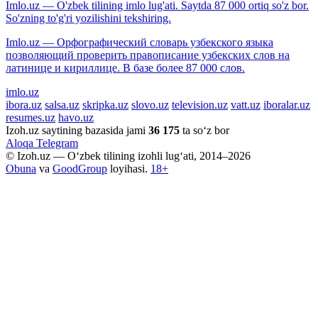
Imlo.uz — O'zbek tilining imlo lug'ati. Saytda 87 000 ortiq so'z bor.
So'zning to'g'ri yozilishini tekshiring.
Imlo.uz — Орфографический словарь узбекского языка
позволяющий проверить правописание узбекских слов на
латинице и кириллице. В базе более 87 000 слов.
imlo.uz
ibora.uz
salsa.uz
skripka.uz
slovo.uz
television.uz
vatt.uz
iboralar.uz
resumes.uz
havo.uz
Izoh.uz saytining bazasida jami
36 175
ta so‘z bor
Aloqa
Telegram
© Izoh.uz — O‘zbek tilining izohli lug‘ati, 2014–2026
Obuna
va
GoodGroup
loyihasi.
18+