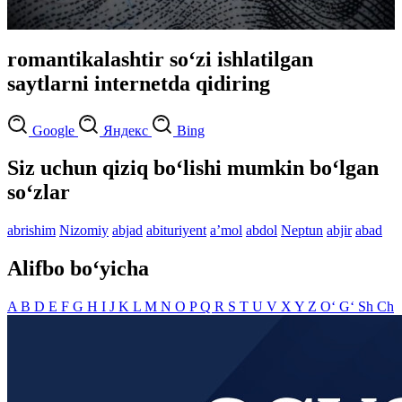
romantikalashtir so‘zi ishlatilgan
saytlarni internetda qidiring
Google
Яндекс
Bing
Siz uchun qiziq bo‘lishi mumkin bo‘lgan
so‘zlar
abrishim
Nizomiy
abjad
abituriyent
aʼmol
abdol
Neptun
abjir
abad
Alifbo bo‘yicha
A
B
D
E
F
G
H
I
J
K
L
M
N
O
P
Q
R
S
T
U
V
X
Y
Z
O‘
G‘
Sh
Ch