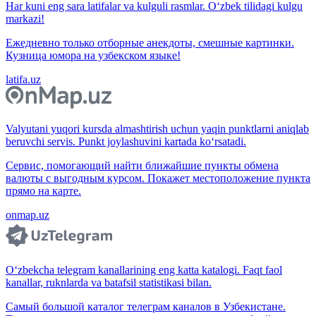
Har kuni eng sara latifalar va kulguli rasmlar. O‘zbek tilidagi kulgu
markazi!
Ежедневно только отборные анекдоты, смешные картинки.
Кузница юмора на узбекском языке!
latifa.uz
Valyutani yuqori kursda almashtirish uchun yaqin punktlarni aniqlab
beruvchi servis. Punkt joylashuvini kartada ko‘rsatadi.
Сервис, помогающий найти ближайшие пункты обмена
валюты с выгодным курсом. Покажет местоположение пункта
прямо на карте.
onmap.uz
O‘zbekcha telegram kanallarining eng katta katalogi. Faqt faol
kanallar, ruknlarda va batafsil statistikasi bilan.
Самый большой каталог телеграм каналов в Узбекистане.