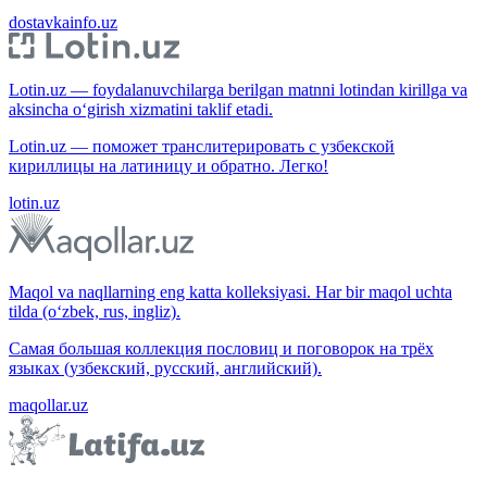
dostavkainfo.uz
Lotin.uz — foydalanuvchilarga berilgan matnni lotindan kirillga va
aksincha o‘girish xizmatini taklif etadi.
Lotin.uz — поможет транслитерировать с узбекской
кириллицы на латиницу и обратно. Легко!
lotin.uz
Maqol va naqllarning eng katta kolleksiyasi. Har bir maqol uchta
tilda (o‘zbek, rus, ingliz).
Самая большая коллекция пословиц и поговорок на трёх
языках (узбекский, русский, английский).
maqollar.uz