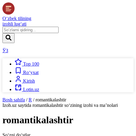
O‘zbek tilining
izohli lug‘ati
ЎЗ
Top 100
Ro‘yxat
Kirish
Lotin.uz
Bosh sahifa
/
R
/
romantikalashtir
Izoh.uz
saytida
romantikalashtir
so‘zining izohi va ma’nolari
romantikalashtir
So‘zni do‘stlar