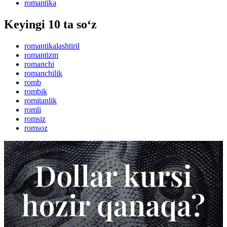
romantika
Keyingi 10 ta so‘z
romantikalashtiril
romantizm
romanchi
romanchilik
romb
rombik
romitanlik
romli
romsiz
romsoz