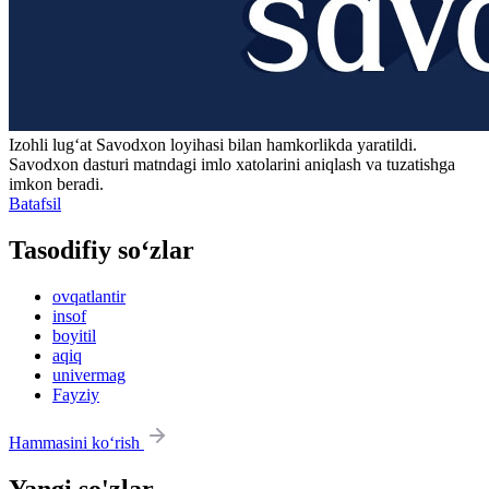
Izohli lugʻat
Savodxon
loyihasi bilan hamkorlikda yaratildi.
Savodxon dasturi matndagi imlo xatolarini aniqlash va tuzatishga
imkon beradi.
Batafsil
Tasodifiy so‘zlar
ovqatlantir
insof
boyitil
aqiq
univermag
Fayziy
Hammasini ko‘rish
Yangi so'zlar