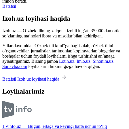
imkon beradi.
Batafsil
Izoh.uz loyihasi haqida
Izoh.uz — O‘zbek tilining xalqona izohli lug‘ati 35 000 dan ortiq
so‘zlarning ma’nolari ibora va misollar bilan keltirilgan.
Yillar davomida “O‘zbek tili kuni”ga bag‘ishlab, o‘zbek tilini
o‘rganuvchilar, jurnalistlar, tarjimonlar, kopirayterlar, blogerlar va
boshqalar uchun foydali loyihalarni ishga tushirishni an’anaga
aylantirganmiz. Bizning jamoa
Lotin.uz
,
Imlo.uz
,
Sinonim.uz
,
Sarlavha.com
loyihalarini hukmingizga havola qilgan.
Batafsil Izoh.uz loyihasi haqida
Loyihalarimiz
TVinfo.uz — Bugun, ertaga va keyingi hafta uchun to‘liq