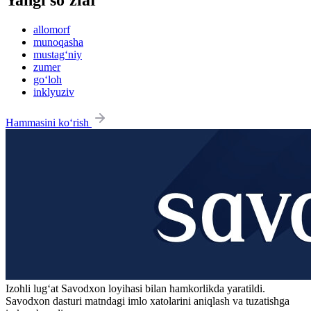
allomorf
munoqasha
mustag‘niy
zumer
go‘loh
inklyuziv
Hammasini ko‘rish
Izohli lugʻat
Savodxon
loyihasi bilan hamkorlikda yaratildi.
Savodxon dasturi matndagi imlo xatolarini aniqlash va tuzatishga