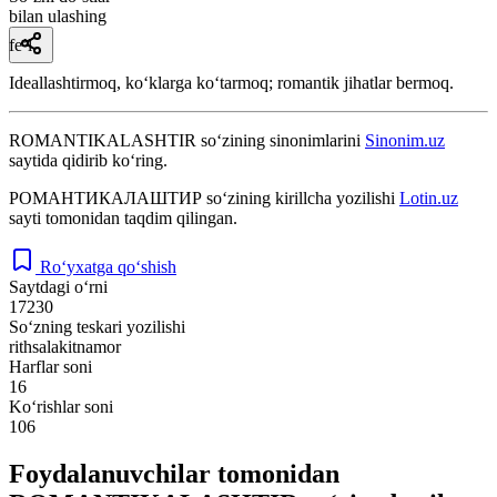
bilan ulashing
fe’l
Ideallashtirmoq, koʻklarga koʻtarmoq; romantik jihatlar bermoq.
ROMANTIKALASHTIR
so‘zining sinonimlarini
Sinonim.uz
saytida qidirib ko‘ring.
РОМАНТИКАЛАШТИР
so‘zining kirillcha yozilishi
Lotin.uz
sayti tomonidan taqdim qilingan.
Ro‘yxatga qo‘shish
Saytdagi o‘rni
17230
So‘zning teskari yozilishi
rithsalakitnamor
Harflar soni
16
Ko‘rishlar soni
106
Foydalanuvchilar tomonidan