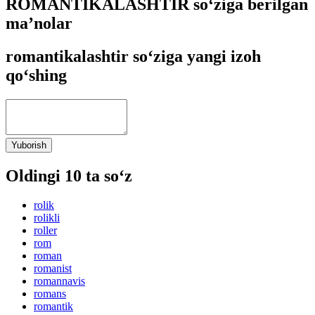
ROMANTIKALASHTIR so‘ziga berilgan
ma’nolar
romantikalashtir so‘ziga yangi izoh
qo‘shing
Yuborish
Oldingi 10 ta so‘z
rolik
rolikli
roller
rom
roman
romanist
romannavis
romans
romantik