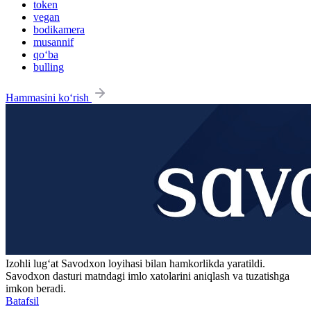
token
vegan
bodikamera
musannif
qo‘ba
bulling
Hammasini ko‘rish
Izohli lugʻat
Savodxon
loyihasi bilan hamkorlikda yaratildi.
Savodxon dasturi matndagi imlo xatolarini aniqlash va tuzatishga
imkon beradi.
Batafsil