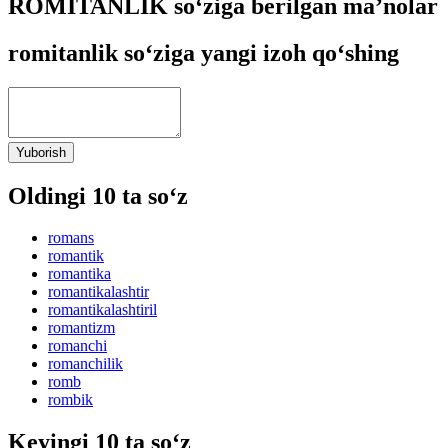
ROMITANLIK so‘ziga berilgan ma’nolar
romitanlik so‘ziga yangi izoh qo‘shing
Yuborish
Oldingi 10 ta so‘z
romans
romantik
romantika
romantikalashtir
romantikalashtiril
romantizm
romanchi
romanchilik
romb
rombik
Keyingi 10 ta so‘z