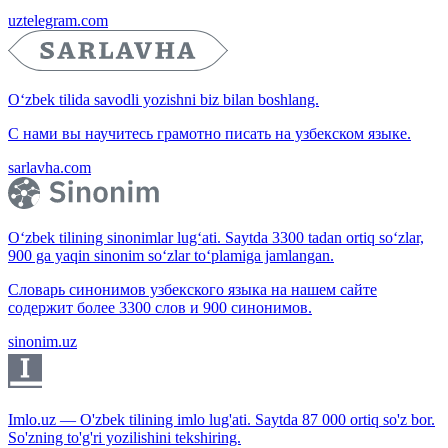
uztelegram.com
O‘zbek tilida savodli yozishni biz bilan boshlang.
С нами вы научитесь грамотно писать на узбекском языке.
sarlavha.com
O‘zbek tilining sinonimlar lug‘ati. Saytda 3300 tadan ortiq so‘zlar,
900 ga yaqin sinonim so‘zlar to‘plamiga jamlangan.
Словарь синонимов узбекского языка на нашем сайте
содержит более 3300 слов и 900 синонимов.
sinonim.uz
Imlo.uz — O'zbek tilining imlo lug'ati. Saytda 87 000 ortiq so'z bor.
So'zning to'g'ri yozilishini tekshiring.