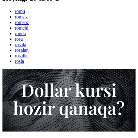
romli
romsiz
romsoz
romchi
rondo
rosa
rosala
rosalan
rosalik
rosla