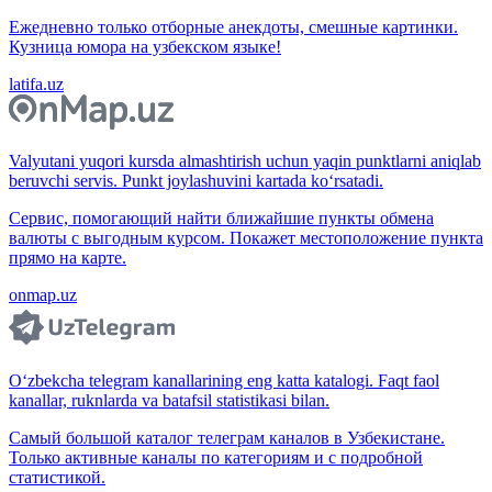
Ежедневно только отборные анекдоты, смешные картинки.
Кузница юмора на узбекском языке!
latifa.uz
Valyutani yuqori kursda almashtirish uchun yaqin punktlarni aniqlab
beruvchi servis. Punkt joylashuvini kartada ko‘rsatadi.
Сервис, помогающий найти ближайшие пункты обмена
валюты с выгодным курсом. Покажет местоположение пункта
прямо на карте.
onmap.uz
O‘zbekcha telegram kanallarining eng katta katalogi. Faqt faol
kanallar, ruknlarda va batafsil statistikasi bilan.
Самый большой каталог телеграм каналов в Узбекистане.
Только активные каналы по категориям и с подробной
статистикой.