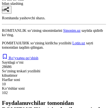
bilan ulashing
ot
Romitanda yashovchi shaxs.
ROMITANLIK
so‘zining sinonimlarini
Sinonim.uz
saytida qidirib
ko‘ring.
РОМИТАНЛИК
so‘zining kirillcha yozilishi
Lotin.uz
sayti
tomonidan taqdim qilingan.
Ro‘yxatga qo‘shish
Saytdagi o‘rni
28686
So‘zning teskari yozilishi
kilnatimor
Harflar soni
10
Ko‘rishlar soni
102
Foydalanuvchilar tomonidan