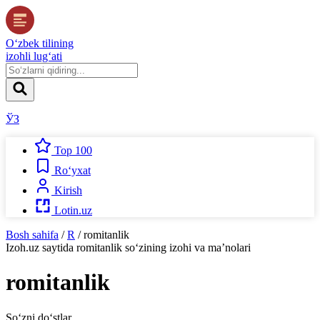
O‘zbek tilining
izohli lug‘ati
ЎЗ
Top 100
Ro‘yxat
Kirish
Lotin.uz
Bosh sahifa
/
R
/
romitanlik
Izoh.uz
saytida
romitanlik
so‘zining izohi va ma’nolari
romitanlik
So‘zni do‘stlar