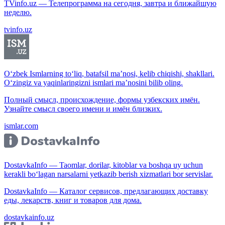
TVinfo.uz — Телепрограмма на сегодня, завтра и ближайшую
неделю.
tvinfo.uz
O‘zbek Ismlarning to‘liq, batafsil ma’nosi, kelib chiqishi, shakllari.
O‘zingiz va yaqinlaringizni ismlari ma’nosini bilib oling.
Полный смысл, происхождение, формы узбекских имён.
Узнайте смысл своего имени и имён близких.
ismlar.com
DostavkaInfo — Taomlar, dorilar, kitoblar va boshqa uy uchun
kerakli bo‘lagan narsalarni yetkazib berish xizmatlari bor servislar.
DostavkaInfo — Каталог сервисов, предлагающих доставку
еды, лекарств, книг и товаров для дома.
dostavkainfo.uz