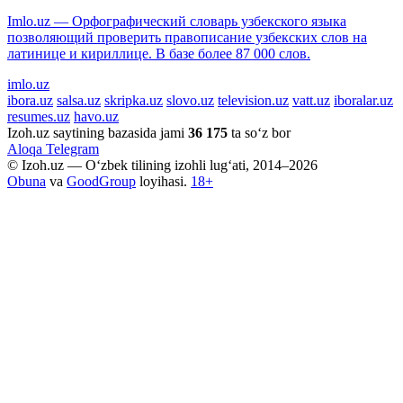
Imlo.uz — Орфографический словарь узбекского языка
позволяющий проверить правописание узбекских слов на
латинице и кириллице. В базе более 87 000 слов.
imlo.uz
ibora.uz
salsa.uz
skripka.uz
slovo.uz
television.uz
vatt.uz
iboralar.uz
resumes.uz
havo.uz
Izoh.uz saytining bazasida jami
36 175
ta so‘z bor
Aloqa
Telegram
© Izoh.uz — O‘zbek tilining izohli lug‘ati, 2014–2026
Obuna
va
GoodGroup
loyihasi.
18+