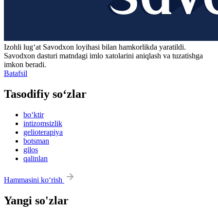
Izohli lugʻat
Savodxon
loyihasi bilan hamkorlikda yaratildi.
Savodxon dasturi matndagi imlo xatolarini aniqlash va tuzatishga
imkon beradi.
Batafsil
Tasodifiy so‘zlar
bo‘ktir
intizomsizlik
gelioterapiya
botsman
gilos
qalinlan
Hammasini ko‘rish
Yangi so'zlar