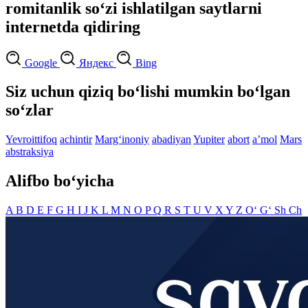
romitanlik so‘zi ishlatilgan saytlarni
internetda qidiring
Google
Яндекс
Bing
Siz uchun qiziq bo‘lishi mumkin bo‘lgan
so‘zlar
Yevroittifoq
achintir
Marg‘inoniy
abadiyan
Yupiter
abort
aʼmol
Mars
abstraksiya
Alifbo bo‘yicha
A
B
D
E
F
G
H
I
J
K
L
M
N
O
P
Q
R
S
T
U
V
X
Y
Z
O‘
G‘
Sh
Ch