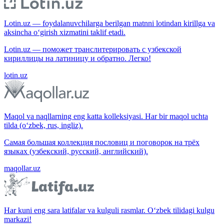
Lotin.uz — foydalanuvchilarga berilgan matnni lotindan kirillga va
aksincha o‘girish xizmatini taklif etadi.
Lotin.uz — поможет транслитерировать с узбекской
кириллицы на латиницу и обратно. Легко!
lotin.uz
Maqol va naqllarning eng katta kolleksiyasi. Har bir maqol uchta
tilda (o‘zbek, rus, ingliz).
Самая большая коллекция пословиц и поговорок на трёх
языках (узбекский, русский, английский).
maqollar.uz
Har kuni eng sara latifalar va kulguli rasmlar. O‘zbek tilidagi kulgu
markazi!