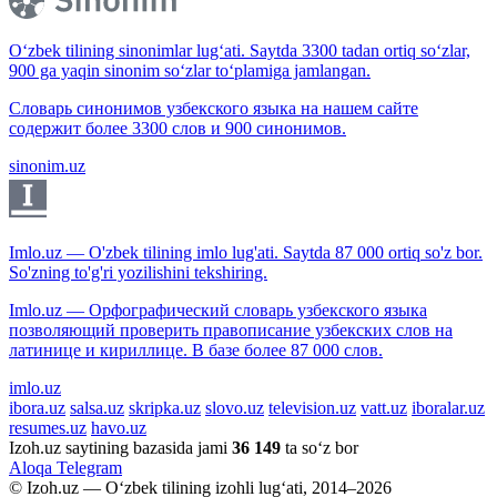
O‘zbek tilining sinonimlar lug‘ati. Saytda 3300 tadan ortiq so‘zlar,
900 ga yaqin sinonim so‘zlar to‘plamiga jamlangan.
Словарь синонимов узбекского языка на нашем сайте
содержит более 3300 слов и 900 синонимов.
sinonim.uz
Imlo.uz — O'zbek tilining imlo lug'ati. Saytda 87 000 ortiq so'z bor.
So'zning to'g'ri yozilishini tekshiring.
Imlo.uz — Орфографический словарь узбекского языка
позволяющий проверить правописание узбекских слов на
латинице и кириллице. В базе более 87 000 слов.
imlo.uz
ibora.uz
salsa.uz
skripka.uz
slovo.uz
television.uz
vatt.uz
iboralar.uz
resumes.uz
havo.uz
Izoh.uz saytining bazasida jami
36 149
ta so‘z bor
Aloqa
Telegram
© Izoh.uz — O‘zbek tilining izohli lug‘ati, 2014–2026