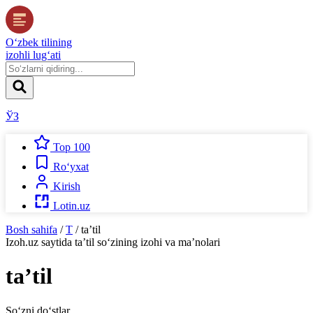
O‘zbek tilining
izohli lug‘ati
ЎЗ
Top 100
Ro‘yxat
Kirish
Lotin.uz
Bosh sahifa
/
T
/
taʼtil
Izoh.uz
saytida
taʼtil
so‘zining izohi va ma’nolari
taʼtil
So‘zni do‘stlar