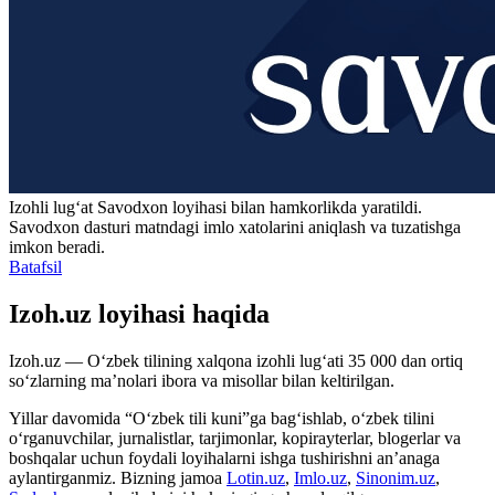
Izohli lugʻat
Savodxon
loyihasi bilan hamkorlikda yaratildi.
Savodxon dasturi matndagi imlo xatolarini aniqlash va tuzatishga
imkon beradi.
Batafsil
Izoh.uz loyihasi haqida
Izoh.uz — O‘zbek tilining xalqona izohli lug‘ati 35 000 dan ortiq
so‘zlarning ma’nolari ibora va misollar bilan keltirilgan.
Yillar davomida “O‘zbek tili kuni”ga bag‘ishlab, o‘zbek tilini
o‘rganuvchilar, jurnalistlar, tarjimonlar, kopirayterlar, blogerlar va
boshqalar uchun foydali loyihalarni ishga tushirishni an’anaga
aylantirganmiz. Bizning jamoa
Lotin.uz
,
Imlo.uz
,
Sinonim.uz
,