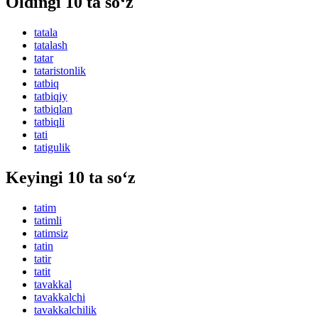
Oldingi 10 ta so‘z
tatala
tatalash
tatar
tataristonlik
tatbiq
tatbiqiy
tatbiqlan
tatbiqli
tati
tatigulik
Keyingi 10 ta so‘z
tatim
tatimli
tatimsiz
tatin
tatir
tatit
tavakkal
tavakkalchi
tavakkalchilik