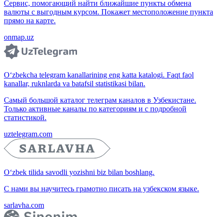
Сервис, помогающий найти ближайшие пункты обмена
валюты с выгодным курсом. Покажет местоположение пункта
прямо на карте.
onmap.uz
O‘zbekcha telegram kanallarining eng katta katalogi. Faqt faol
kanallar, ruknlarda va batafsil statistikasi bilan.
Самый большой каталог телеграм каналов в Узбекистане.
Только активные каналы по категориям и с подробной
статистикой.
uztelegram.com
O‘zbek tilida savodli yozishni biz bilan boshlang.
С нами вы научитесь грамотно писать на узбекском языке.
sarlavha.com