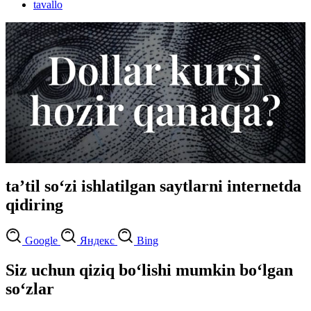
tavallo
taʼtil so‘zi ishlatilgan saytlarni internetda
qidiring
Google
Яндекс
Bing
Siz uchun qiziq bo‘lishi mumkin bo‘lgan
so‘zlar