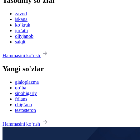
Tasodifiy so‘zlar
zavod
iskana
ko‘krak
jurʼatli
oliyjanob
salqit
Hammasini ko‘rish
Yangi so'zlar
gialoplazma
qo‘ba
sipohigariy
frilans
chig‘ana
testosteron
Hammasini ko‘rish