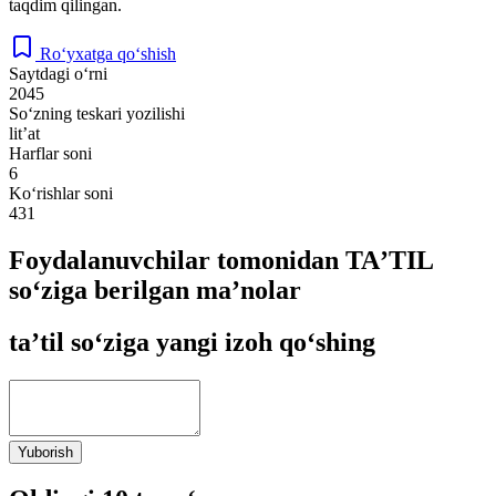
taqdim qilingan.
Ro‘yxatga qo‘shish
Saytdagi o‘rni
2045
So‘zning teskari yozilishi
litʼat
Harflar soni
6
Ko‘rishlar soni
431
Foydalanuvchilar tomonidan TAʼTIL
so‘ziga berilgan ma’nolar
taʼtil so‘ziga yangi izoh qo‘shing
Yuborish