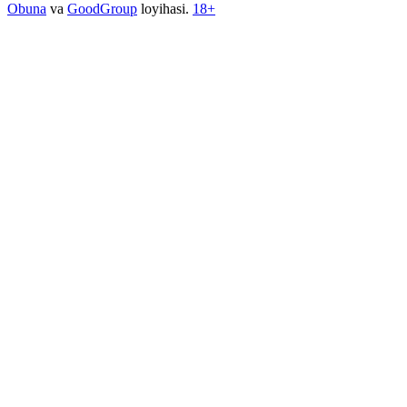
Obuna
va
GoodGroup
loyihasi.
18+