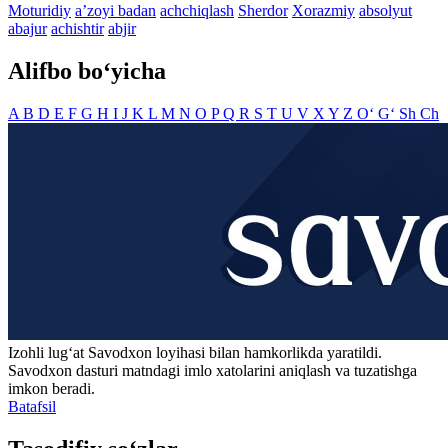
Moturidiy
aʼzoyi badan
achchiqlash
Sherdor
Xorazmiy
absolyut
abajur
achishtir
abjir
Alifbo bo‘yicha
A
B
D
E
F
G
H
I
J
K
L
M
N
O
P
Q
R
S
T
U
V
X
Y
Z
O‘
G‘
Sh
Ch
Izohli lugʻat
Savodxon
loyihasi bilan hamkorlikda yaratildi.
Savodxon dasturi matndagi imlo xatolarini aniqlash va tuzatishga
imkon beradi.
Batafsil