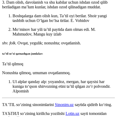
3. Dam olish, davolanish va shu kabilar uchun ishdan ozod qilib
beriladigan maʼlum kunlar, ishdan ozod qilinadigan muddat.
Boshqalarga dam olish kun, Taʼtil oyi berilar. Shoir yangi
tashbih uchun Oʻlgan boʻlsa tirilar.
E. Vohidov
Moʻminov har yili taʼtil paytida dam olmas edi.
M.
Mahmudov, Mangu kuy izlab
shv. folk.
Ovqat, yegulik; nonushta; ovqatlanish.
taʼtil
soʻzi qatnashgan jumlalar:
Taʼtil qilmoq
Nonushta qilmoq, umuman ovqatlanmoq.
Ul alplar qanday alp: yoyandoz, mergan, har qaysisi har
kuniga toʻqson shirvozning etini taʼtil qilgan zoʻr polvondir.
Alpomish
TAʼTIL
so‘zining sinonimlarini
Sinonim.uz
saytida qidirib ko‘ring.
ТАЪТИЛ
so‘zining kirillcha yozilishi
Lotin.uz
sayti tomonidan