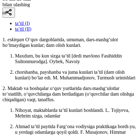
bilan ulashing
ot
taʼtil (I)
taʼtil (II)
1.
eskirgan
Oʻquv dargohlarida, umuman, dars-mashgʻulot
boʻlmaydigan kunlar; dam olish kunlari.
Maxdum, bu kun sizga taʼtil [dedi mavlono Fasihiddin
Sultonmurodga].
Oybek, Navoiy
chorshanba, payshanba va juma kunlari taʼtil (dam olish
kunlari) boʻlar edi.
M. Muhammadjonov, Turmush urinishlari
2. Maktab va boshqalar oʻquv yurtlarida dars-mashgʻulotlar
toʻxtatilib, oʻquvchilarga dam beriladigan (oʻquvchilar dam olishga
chiqadigan) vaqt, tanaffus.
Nihoyat, maktablarda taʼtil kunlari boshlandi.
L. Tojiyeva,
Mehrim sizga, odamlar
Ahmad taʼtil paytida Fargʻona vodiysiga praktikaga bordi-yu,
u yerdagi odamlarga qoyil qoldi.
F. Musajonov, Himmat