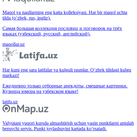
Maqol va naqllarning eng katta kolleksiyasi. Har bir maqol uchta
tilda (o‘zbek, rus, ingliz).
Самая большая коллекция пословиц и поговорок на трёх
языках (узбекский, русский, английский).
maqollar.uz
Har kuni eng sara latifalar va kulguli rasmlar. O‘zbek tilidagi kulgu
markazi!
Ежедневно только отборные анекдоты, смешные картинки.
Кузница юмора на узбекском языке!
latifa.uz
Valyutani yuqori kursda almashtirish uchun yaqin punktlarni aniqlab
beruvchi servis. Punkt joylashuvini kartada ko‘rsatadi.