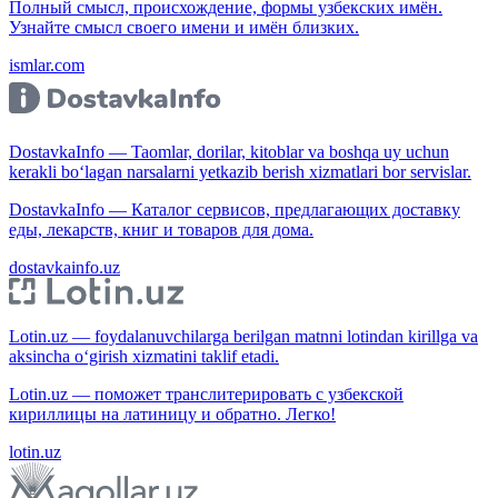
Полный смысл, происхождение, формы узбекских имён.
Узнайте смысл своего имени и имён близких.
ismlar.com
DostavkaInfo — Taomlar, dorilar, kitoblar va boshqa uy uchun
kerakli bo‘lagan narsalarni yetkazib berish xizmatlari bor servislar.
DostavkaInfo — Каталог сервисов, предлагающих доставку
еды, лекарств, книг и товаров для дома.
dostavkainfo.uz
Lotin.uz — foydalanuvchilarga berilgan matnni lotindan kirillga va
aksincha o‘girish xizmatini taklif etadi.
Lotin.uz — поможет транслитерировать с узбекской
кириллицы на латиницу и обратно. Легко!
lotin.uz