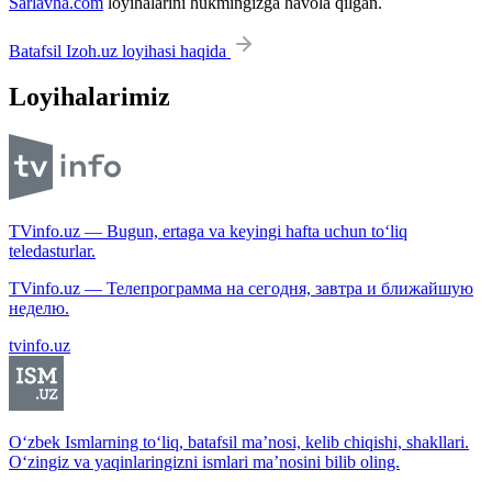
Sarlavha.com
loyihalarini hukmingizga havola qilgan.
Batafsil Izoh.uz loyihasi haqida
Loyihalarimiz
TVinfo.uz — Bugun, ertaga va keyingi hafta uchun to‘liq
teledasturlar.
TVinfo.uz — Телепрограмма на сегодня, завтра и ближайшую
неделю.
tvinfo.uz
O‘zbek Ismlarning to‘liq, batafsil ma’nosi, kelib chiqishi, shakllari.
O‘zingiz va yaqinlaringizni ismlari ma’nosini bilib oling.