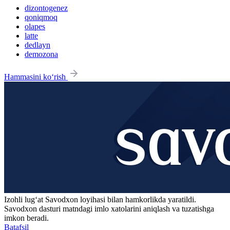
dizontogenez
qoniqmoq
olapes
latte
dedlayn
demozona
Hammasini ko‘rish
Izohli lugʻat
Savodxon
loyihasi bilan hamkorlikda yaratildi.
Savodxon dasturi matndagi imlo xatolarini aniqlash va tuzatishga
imkon beradi.
Batafsil