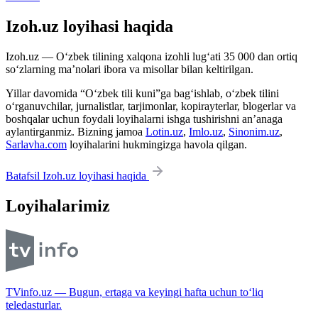
Izoh.uz loyihasi haqida
Izoh.uz — O‘zbek tilining xalqona izohli lug‘ati 35 000 dan ortiq
so‘zlarning ma’nolari ibora va misollar bilan keltirilgan.
Yillar davomida “O‘zbek tili kuni”ga bag‘ishlab, o‘zbek tilini
o‘rganuvchilar, jurnalistlar, tarjimonlar, kopirayterlar, blogerlar va
boshqalar uchun foydali loyihalarni ishga tushirishni an’anaga
aylantirganmiz. Bizning jamoa
Lotin.uz
,
Imlo.uz
,
Sinonim.uz
,
Sarlavha.com
loyihalarini hukmingizga havola qilgan.
Batafsil Izoh.uz loyihasi haqida
Loyihalarimiz
TVinfo.uz — Bugun, ertaga va keyingi hafta uchun to‘liq
teledasturlar.