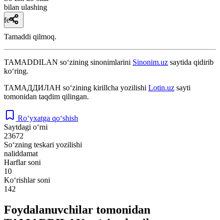
bilan ulashing
fe’l
Tamaddi qilmoq.
TAMADDILAN
so‘zining sinonimlarini
Sinonim.uz
saytida qidirib
ko‘ring.
ТАМАДДИЛАН
so‘zining kirillcha yozilishi
Lotin.uz
sayti
tomonidan taqdim qilingan.
Ro‘yxatga qo‘shish
Saytdagi o‘rni
23672
So‘zning teskari yozilishi
naliddamat
Harflar soni
10
Ko‘rishlar soni
142
Foydalanuvchilar tomonidan