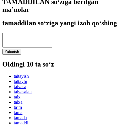
TAMADDILAN so‘ziga berilgan
ma’nolar
tamaddilan so‘ziga yangi izoh qo‘shing
Yuborish
Oldingi 10 ta so‘z
taltayish
taltaytir
talvasa
talvasalan
talx
talxa
taʼm
tama
tamada
tamaddi