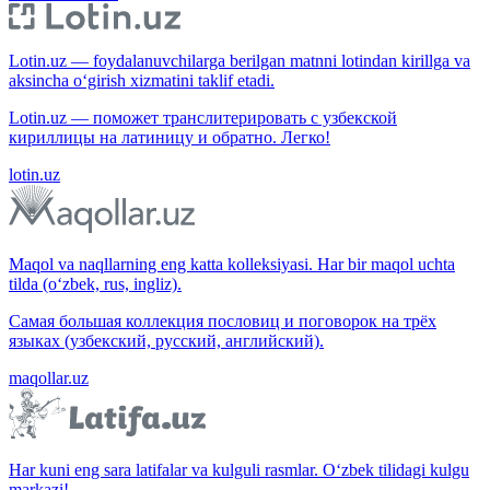
Lotin.uz — foydalanuvchilarga berilgan matnni lotindan kirillga va
aksincha o‘girish xizmatini taklif etadi.
Lotin.uz — поможет транслитерировать с узбекской
кириллицы на латиницу и обратно. Легко!
lotin.uz
Maqol va naqllarning eng katta kolleksiyasi. Har bir maqol uchta
tilda (o‘zbek, rus, ingliz).
Самая большая коллекция пословиц и поговорок на трёх
языках (узбекский, русский, английский).
maqollar.uz
Har kuni eng sara latifalar va kulguli rasmlar. O‘zbek tilidagi kulgu
markazi!