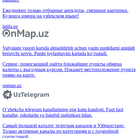
Ежедневно только отборные анекдоты, смешные картинки.
Кузница юмора на узбекском языке!
latifa.uz
Valyutani yuqori kursda almashtirish uchun yaqin punktlarni aniqlab
beruvchi servis. Punkt joylashuvini kartada ko‘rsatadi.
Сервис, помогающий найти ближайшие пункты обмена
валюты с выгодным курсом. Покажет местоположение пункта
прямо на карте.
onmap.uz
O‘zbekcha telegram kanallarining eng katta katalogi. Faqt faol
kanallar, ruknlarda va batafsil statistikasi bilan.
Самый большой каталог телеграм каналов в Узбекистане.
Только активные каналы по категориям и с подробной
статистикой.