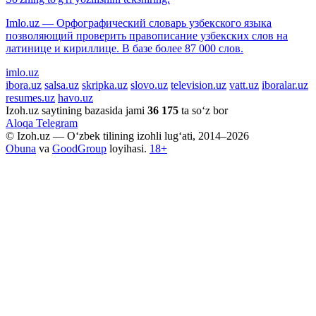
Imlo.uz — Орфографический словарь узбекского языка
позволяющий проверить правописание узбекских слов на
латинице и кириллице. В базе более 87 000 слов.
imlo.uz
ibora.uz
salsa.uz
skripka.uz
slovo.uz
television.uz
vatt.uz
iboralar.uz
resumes.uz
havo.uz
Izoh.uz saytining bazasida jami
36 175
ta so‘z bor
Aloqa
Telegram
© Izoh.uz — O‘zbek tilining izohli lug‘ati, 2014–2026
Obuna
va
GoodGroup
loyihasi.
18+