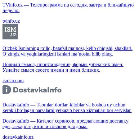
TVinfo.uz — Телепрограмма на сегодня, завтра и ближайшую
неделю.
tvinfo.uz
O‘zbek Ismlarning to‘liq, batafsil ma’nosi, kelib chiqishi, shakllari.
O‘zingiz va yaqinlaringizni ismlari ma’nosini bilib oling.
Полный смысл, происхождение, формы узбекских имён.
Узнайте смысл своего имени и имён близких.
ismlar.com
DostavkaInfo — Taomlar, dorilar, kitoblar va boshqa uy uchun
kerakli bo‘lagan narsalarni yetkazib berish xizmatlari bor servislar.
DostavkaInfo — Каталог сервисов, предлагающих доставку
еды, лекарств, книг и товаров для дома.
dostavkainfo.uz