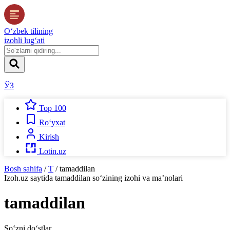
O‘zbek tilining
izohli lug‘ati
ЎЗ
Top 100
Ro‘yxat
Kirish
Lotin.uz
Bosh sahifa
/
T
/
tamaddilan
Izoh.uz
saytida
tamaddilan
so‘zining izohi va ma’nolari
tamaddilan
So‘zni do‘stlar