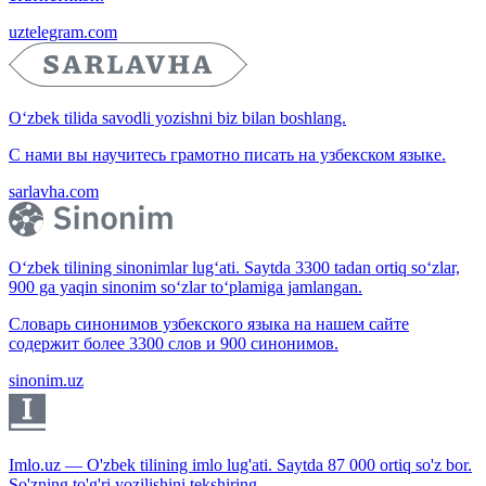
uztelegram.com
O‘zbek tilida savodli yozishni biz bilan boshlang.
С нами вы научитесь грамотно писать на узбекском языке.
sarlavha.com
O‘zbek tilining sinonimlar lug‘ati. Saytda 3300 tadan ortiq so‘zlar,
900 ga yaqin sinonim so‘zlar to‘plamiga jamlangan.
Словарь синонимов узбекского языка на нашем сайте
содержит более 3300 слов и 900 синонимов.
sinonim.uz
Imlo.uz — O'zbek tilining imlo lug'ati. Saytda 87 000 ortiq so'z bor.
So'zning to'g'ri yozilishini tekshiring.