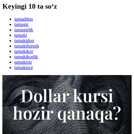
Keyingi 10 ta so‘z
tamaddun
tamagir
tamagirlik
tamaki
tamakidon
tamakifurush
tamakikor
tamakikorlik
tamakisiz
tamakizor