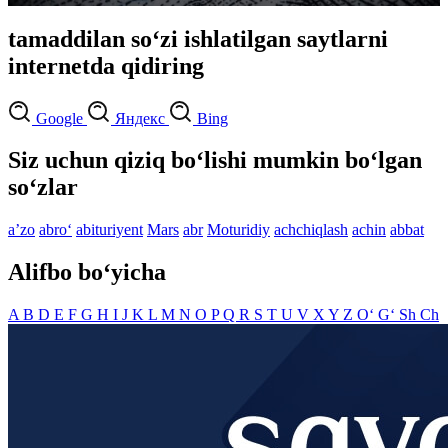
tamaddilan so‘zi ishlatilgan saytlarni
internetda qidiring
Google
Яндекс
Bing
Siz uchun qiziq bo‘lishi mumkin bo‘lgan
so‘zlar
aʼzo
abro‘
abituriyent
Mars
abr
Moturidiy
achchiqlash
achin
abbat
Alifbo bo‘yicha
A
B
D
E
F
G
H
I
J
K
L
M
N
O
P
Q
R
S
T
U
V
X
Y
Z
O‘
G‘
Sh
Ch