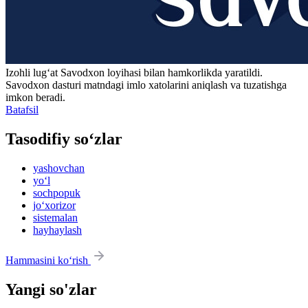
Izohli lugʻat
Savodxon
loyihasi bilan hamkorlikda yaratildi.
Savodxon dasturi matndagi imlo xatolarini aniqlash va tuzatishga
imkon beradi.
Batafsil
Tasodifiy so‘zlar
yashovchan
yo‘l
sochpopuk
jo‘xorizor
sistemalan
hayhaylash
Hammasini ko‘rish
Yangi so'zlar