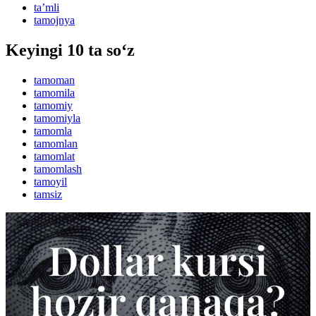
taʼmli
tamojnya
Keyingi 10 ta so‘z
tamoman
tamomila
tamomiy
tamomiyla
tamomla
tamomlan
tamomlat
tamomlash
tamoyil
tamsiz