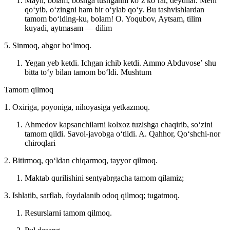
Mayli, bolam, boshga tushganni koʻz koʻrar, deydilar. Meni
qoʻyib, oʻzingni ham bir oʻylab qoʻy. Bu tashvishlardan
tamom boʻlding-ku, bolam!
O. Yoqubov, Aytsam, tilim
kuyadi, aytmasam — dilim
5. Sinmoq, abgor boʻlmoq.
Yegan yeb ketdi. Ichgan ichib ketdi. Ammo Abduvoseʼ shu
bitta toʻy bilan tamom boʻldi.
Mushtum
Tamom qilmoq
1. Oxiriga, poyoniga, nihoyasiga yetkazmoq.
Ahmedov kapsanchilarni kolxoz tuzishga chaqirib, soʻzini
tamom qildi. Savol-javobga oʻtildi.
A. Qahhor, Qoʻshchi-nor
chiroqlari
2. Bitirmoq, qoʻldan chiqarmoq, tayyor qilmoq.
Maktab qurilishini sentyabrgacha tamom qilamiz;
3. Ishlatib, sarflab, foydalanib odoq qilmoq; tugatmoq.
Resurslarni tamom qilmoq.