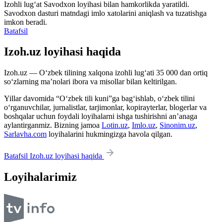
Izohli lugʻat
Savodxon
loyihasi bilan hamkorlikda yaratildi.
Savodxon dasturi matndagi imlo xatolarini aniqlash va tuzatishga
imkon beradi.
Batafsil
Izoh.uz loyihasi haqida
Izoh.uz — O‘zbek tilining xalqona izohli lug‘ati 35 000 dan ortiq
so‘zlarning ma’nolari ibora va misollar bilan keltirilgan.
Yillar davomida “O‘zbek tili kuni”ga bag‘ishlab, o‘zbek tilini
o‘rganuvchilar, jurnalistlar, tarjimonlar, kopirayterlar, blogerlar va
boshqalar uchun foydali loyihalarni ishga tushirishni an’anaga
aylantirganmiz. Bizning jamoa
Lotin.uz
,
Imlo.uz
,
Sinonim.uz
,
Sarlavha.com
loyihalarini hukmingizga havola qilgan.
Batafsil Izoh.uz loyihasi haqida
Loyihalarimiz