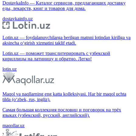
DostavkaInfo — Каталог сервисов, предлагающих доставку
еды, лекарств, книг и товаров для дома.
dostavkainfo.uz
Lotin.uz — foydalanuvchilarga berilgan matnni lotindan kirillga va
aksincha o‘girish xizmatini taklif etadi.
Lotin.uz — поможет транслитерировать с узбекской
кириллицы на латиницу и обратно. Легко!
lotin.uz
Maqol va naqllarning eng katta kolleksiyasi. Har bir maqol uchta
tilda (o‘zbek, rus, ingliz).
Самая большая коллекция пословиц и поговорок на трёх
языках (узбекский, русский, английский).
maqollar.uz