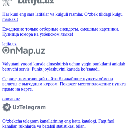
Har kuni eng sara latifalar va kulguli rasmlar. O‘zbek tilidagi kulgu
markazi!
Ежедневно только отборные анекдоты, смешные картинки.
Кузница юмора на узбекском языке!
latifa.uz
Valyutani yuqori kursda almashtirish uchun yaqin punktlarni aniqlab
beruvchi servis. Punkt joylashuvini kartada ko‘rsatadi.
Сервис, помогающий найти ближайшие пункты обмена
валюты с выгодным курсом. Покажет местоположение пункта
прямо на карте.
onmap.uz
O‘zbekcha telegram kanallarining eng katta katalogi. Faqt faol
kanallar, ruknlarda va batafsil statistikasi bilan.