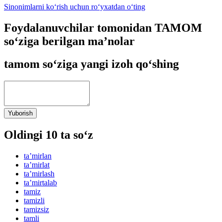
Sinonimlarni ko‘rish uchun ro‘yxatdan o‘ting
Foydalanuvchilar tomonidan TAMOM
so‘ziga berilgan ma’nolar
tamom so‘ziga yangi izoh qo‘shing
Yuborish
Oldingi 10 ta so‘z
taʼmirlan
taʼmirlat
taʼmirlash
taʼmirtalab
tamiz
tamizli
tamizsiz
tamli