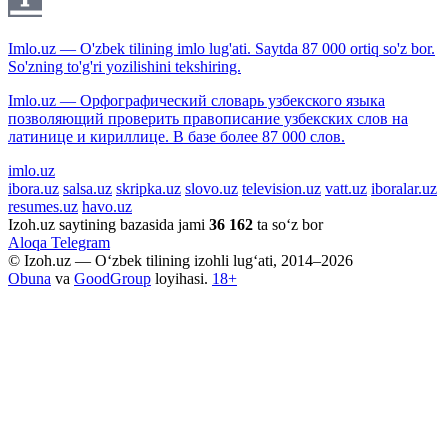
Imlo.uz — O'zbek tilining imlo lug'ati. Saytda 87 000 ortiq so'z bor.
So'zning to'g'ri yozilishini tekshiring.
Imlo.uz — Орфографический словарь узбекского языка
позволяющий проверить правописание узбекских слов на
латинице и кириллице. В базе более 87 000 слов.
imlo.uz
ibora.uz
salsa.uz
skripka.uz
slovo.uz
television.uz
vatt.uz
iboralar.uz
resumes.uz
havo.uz
Izoh.uz saytining bazasida jami
36 162
ta so‘z bor
Aloqa
Telegram
© Izoh.uz — O‘zbek tilining izohli lug‘ati, 2014–2026
Obuna
va
GoodGroup
loyihasi.
18+