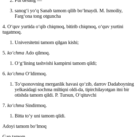
Pul desang —
sanogʻi yoʻq Sanab tamom qilib boʻlmaydi.
M. Ismoiliy,
Fargʻona tong otguncha
4. Oʻquv yurtida oʻqib chiqmoq, bitirib chiqmoq, oʻquv yurtini
tugatmoq.
Universitetni tamom qilgan kishi;
5.
koʻchma
Ado qilmoq.
Oʻgʻlining tashvishi kampirni tamom qildi;
6.
koʻchma
Oʻldirmoq.
Toʻqsonovning merganlik havasi qoʻzib, darrov Dadaboyning
yelkasidagi sochma miltiqni oldi-da, tipirchilayotgan itni bir
otishda tamom qildi.
P. Tursun, Oʻqituvchi
7.
koʻchma
Sindirmoq.
Bitta toʻy uni tamom qildi.
Adoyi tamom boʻlmoq
Gap tamom