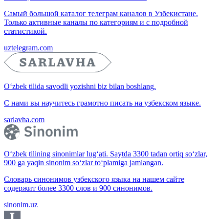
Самый большой каталог телеграм каналов в Узбекистане.
Только активные каналы по категориям и с подробной
статистикой.
uztelegram.com
O‘zbek tilida savodli yozishni biz bilan boshlang.
С нами вы научитесь грамотно писать на узбекском языке.
sarlavha.com
O‘zbek tilining sinonimlar lug‘ati. Saytda 3300 tadan ortiq so‘zlar,
900 ga yaqin sinonim so‘zlar to‘plamiga jamlangan.
Словарь синонимов узбекского языка на нашем сайте
содержит более 3300 слов и 900 синонимов.
sinonim.uz