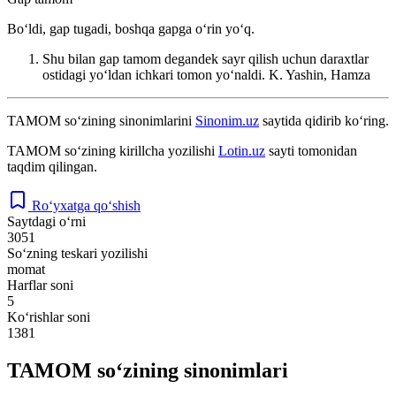
Boʻldi, gap tugadi, boshqa gapga oʻrin yoʻq.
Shu bilan gap tamom degandek sayr qilish uchun daraxtlar
ostidagi yoʻldan ichkari tomon yoʻnaldi.
K. Yashin, Hamza
TAMOM
so‘zining sinonimlarini
Sinonim.uz
saytida qidirib ko‘ring.
ТАМОМ
so‘zining kirillcha yozilishi
Lotin.uz
sayti tomonidan
taqdim qilingan.
Ro‘yxatga qo‘shish
Saytdagi o‘rni
3051
So‘zning teskari yozilishi
momat
Harflar soni
5
Ko‘rishlar soni
1381
TAMOM so‘zining sinonimlari