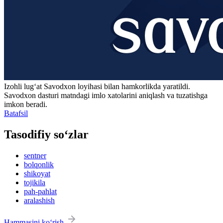
Izohli lugʻat
Savodxon
loyihasi bilan hamkorlikda yaratildi.
Savodxon dasturi matndagi imlo xatolarini aniqlash va tuzatishga
imkon beradi.
Batafsil
Tasodifiy so‘zlar
sentner
bolqonlik
shikoyat
tojikila
pah-pahlat
aralashish
Hammasini ko‘rish