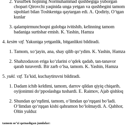
Yusufbek hojining Normuhammad qushbegiga yuborgan
chopari Qirovchi yaqinida unga yetgan va qushbegini tamom
sipohlari bilan Toshkentga qaytargan edi.
A. Qodiriy, Oʻtgan
kunlar
qalampirmunchoqni gulobga ivitishib, kelinning tamom
badaniga surtishar emish.
K. Yashin, Hamza
4.
kesim vzf.
Yakuniga yetganlik, bitganlikni bildiradi.
Tamom, xoʻjayin, ana, shay qilib qoʻydim.
K. Yashin, Hamza
Shahzodaxon eriga koʻzlarini oʻqdek qadab, tan-tanavor
qarab turaverdi. Bir zarb oʻlsa, tamom.
K. Yashin, Hamza
5.
yukl. vzf.
Taʼkid, kuchaytiruvni bildiradi.
Dadam ichib keldimi, tamom, darrov qildan qiyiq chiqarib,
oyijonimni doʻpposlashga tushardi.
E. Raimov, Ajab qishloq
Shundan qoʻrqdimi, tamom, oʻlimdan qoʻrqqani boʻladi.
Oʻlimdan qoʻrqqan kishi qahramon boʻlolmaydi.
A. Qahhor,
Oltin yulduz
tamom
soʻzi qatnashgan jumlalar: