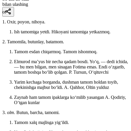
bilan ulashing
ot
1. Oxir, poyon, nihoya.
Ish tamomiga yetdi. Hikoyani tamomiga yetkazmoq.
2. Tamomila, butunlay, batamom.
Tamom esdan chiqarmoq. Tamom ishonmoq.
Elmurod maʼyus bir necha qadam bosdi. Yoʻq, — dedi ichida,
— bu men bilgan, men sinagan Fotima emas. Endi oʻzgarib,
tamom boshqa boʻlib qolgan.
P. Tursun, Oʻqituvchi
Yarim kechaga borganda, dushman tamom holdan toyib,
chekinishga majbur boʻldi.
A. Qahhor, Oltin yulduz
Zaynab ham tamom ipaklarga koʻmilib yasangan
A. Qodiriy,
Oʻtgan kunlar
3.
olm.
Butun, barcha, tamomi.
Tamom xalq majlisga yigʻildi.