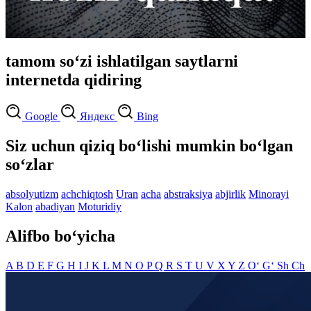
tamom so‘zi ishlatilgan saytlarni
internetda qidiring
Google
Яндекс
Bing
Siz uchun qiziq bo‘lishi mumkin bo‘lgan
so‘zlar
absolyutizm
achchiqtosh
Uran
acha
abstraksiya
abjirlik
Minorayi
Kalon
abadiyan
Moturidiy
Alifbo bo‘yicha
A
B
D
E
F
G
H
I
J
K
L
M
N
O
P
Q
R
S
T
U
V
X
Y
Z
O‘
G‘
Sh
Ch