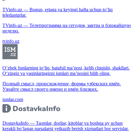
TVinfo.uz — Bugun, ertaga va keyingi hafta uchun to‘liq
teledasturlar.
TVinfo.uz — Телепрограмма на сегодня, завтра и ближайшую
неделю.
tvinfo.uz
O‘zbek Ismlarning to‘liq, batafsil ma’nosi, kelib chiqishi, shakllari.
O‘zingiz va yaqinlaringizni ismlari ma’nosini bilib oling.
Полный смысл, происхождение, формы узбекских имён.
Узнайте смысл своего имени и имён близких.
ismlar.com
DostavkaInfo — Taomlar, dorilar, kitoblar va boshqa uy uchun
kerakli bo‘lagan narsalarni yetkazib berish xizmatlari bor servislar.