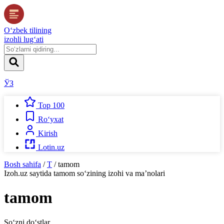
O‘zbek tilining
izohli lug‘ati
ЎЗ
Top 100
Ro‘yxat
Kirish
Lotin.uz
Bosh sahifa
/
T
/
tamom
Izoh.uz
saytida
tamom
so‘zining izohi va ma’nolari
tamom
So‘zni do‘stlar