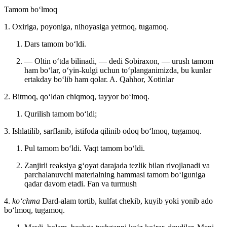
Tamom boʻlmoq
1. Oxiriga, poyoniga, nihoyasiga yetmoq, tugamoq.
Dars tamom boʻldi.
— Oltin oʻtda bilinadi, — dedi Sobiraxon, — urush tamom
ham boʻlar, oʻyin-kulgi uchun toʻplanganimizda, bu kunlar
ertakday boʻlib ham qolar.
A. Qahhor, Xotinlar
2. Bitmoq, qoʻldan chiqmoq, tayyor boʻlmoq.
Qurilish tamom boʻldi;
3. Ishlatilib, sarflanib, istifoda qilinib odoq boʻlmoq, tugamoq.
Pul tamom boʻldi. Vaqt tamom boʻldi.
Zanjirli reaksiya gʻoyat darajada tezlik bilan rivojlanadi va
parchalanuvchi materialning hammasi tamom boʻlguniga
qadar davom etadi.
Fan va turmush
4.
koʻchma
Dard-alam tortib, kulfat chekib, kuyib yoki yonib ado
boʻlmoq, tugamoq.