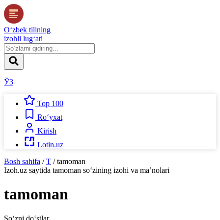
O‘zbek tilining
izohli lug‘ati
ЎЗ
Top 100
Ro‘yxat
Kirish
Lotin.uz
Bosh sahifa
/
T
/
tamoman
Izoh.uz
saytida
tamoman
so‘zining izohi va ma’nolari
tamoman
So‘zni do‘stlar