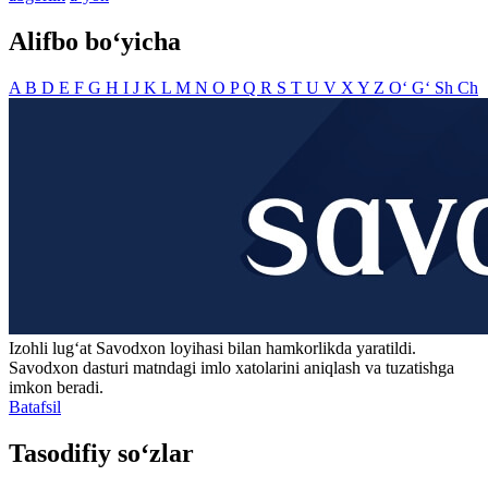
Alifbo bo‘yicha
A
B
D
E
F
G
H
I
J
K
L
M
N
O
P
Q
R
S
T
U
V
X
Y
Z
O‘
G‘
Sh
Ch
Izohli lugʻat
Savodxon
loyihasi bilan hamkorlikda yaratildi.
Savodxon dasturi matndagi imlo xatolarini aniqlash va tuzatishga
imkon beradi.
Batafsil
Tasodifiy so‘zlar