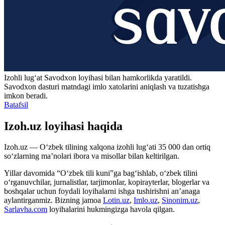
Izohli lugʻat
Savodxon
loyihasi bilan hamkorlikda yaratildi.
Savodxon dasturi matndagi imlo xatolarini aniqlash va tuzatishga
imkon beradi.
Batafsil
Izoh.uz loyihasi haqida
Izoh.uz — O‘zbek tilining xalqona izohli lug‘ati 35 000 dan ortiq
so‘zlarning ma’nolari ibora va misollar bilan keltirilgan.
Yillar davomida “O‘zbek tili kuni”ga bag‘ishlab, o‘zbek tilini
o‘rganuvchilar, jurnalistlar, tarjimonlar, kopirayterlar, blogerlar va
boshqalar uchun foydali loyihalarni ishga tushirishni an’anaga
aylantirganmiz. Bizning jamoa
Lotin.uz
,
Imlo.uz
,
Sinonim.uz
,
Sarlavha.com
loyihalarini hukmingizga havola qilgan.