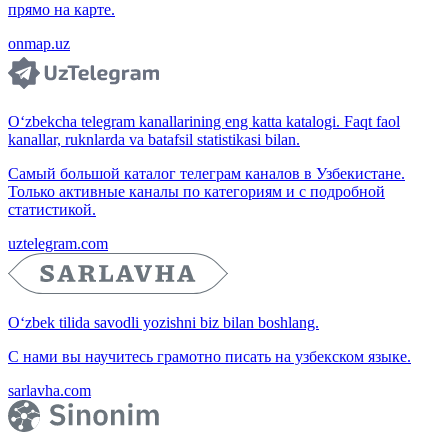
прямо на карте.
onmap.uz
O‘zbekcha telegram kanallarining eng katta katalogi. Faqt faol
kanallar, ruknlarda va batafsil statistikasi bilan.
Самый большой каталог телеграм каналов в Узбекистане.
Только активные каналы по категориям и с подробной
статистикой.
uztelegram.com
O‘zbek tilida savodli yozishni biz bilan boshlang.
С нами вы научитесь грамотно писать на узбекском языке.
sarlavha.com