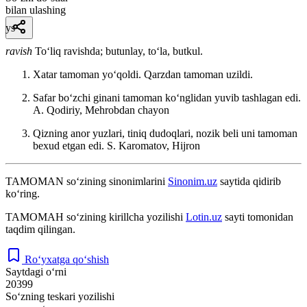
bilan ulashing
ys
ravish
Toʻliq ravishda; butunlay, toʻla, butkul.
Xatar tamoman yoʻqoldi. Qarzdan tamoman uzildi.
Safar boʻzchi ginani tamoman koʻnglidan yuvib tashlagan edi.
A. Qodiriy, Mehrobdan chayon
Qizning anor yuzlari, tiniq dudoqlari, nozik beli uni tamoman
bexud etgan edi.
S. Karomatov, Hijron
TAMOMAN
so‘zining sinonimlarini
Sinonim.uz
saytida qidirib
ko‘ring.
ТАМОМАН
so‘zining kirillcha yozilishi
Lotin.uz
sayti tomonidan
taqdim qilingan.
Ro‘yxatga qo‘shish
Saytdagi o‘rni
20399
So‘zning teskari yozilishi