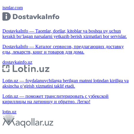
ismlar.com
DostavkaInfo — Taomlar, dorilar, kitoblar va boshqa uy uchun
kerakli bo‘lagan narsalarni yetkazib berish xizmatlari bor servislar.
DostavkaInfo — Каталог сервисов, предлагающих доставку
еды, лекарств, книг и товаров для дома.
dostavkainfo.uz
Lotin.uz — foydalanuvchilarga berilgan matnni lotindan kirillga va
aksincha o‘girish xizmatini taklif etadi.
Lotin.uz — поможет транслитерировать с узбекской
кириллицы на латиницу и обратно. Легко!
lotin.uz