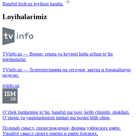
Batafsil Izoh.uz loyihasi haqida
Loyihalarimiz
TVinfo.uz — Bugun, ertaga va keyingi hafta uchun to‘liq
teledasturlar.
TVinfo.uz — Телепрограмма на сегодня, завтра и ближайшую
неделю.
tvinfo.uz
O‘zbek Ismlarning to‘liq, batafsil ma’nosi, kelib chiqishi, shakllari.
O‘zingiz va yaqinlaringizni ismlari ma’nosini bilib oling.
Полный смысл, происхождение, формы узбекских имён.
Узнайте смысл своего имени и имён близких.