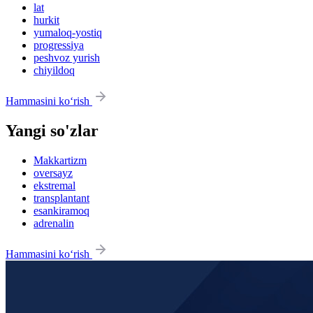
lat
hurkit
yumaloq-yostiq
progressiya
peshvoz yurish
chiyildoq
Hammasini ko‘rish
Yangi so'zlar
Makkartizm
oversayz
ekstremal
transplantant
esankiramoq
adrenalin
Hammasini ko‘rish