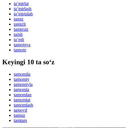
taʼmirlat
taʼmirlash
taʼmirtalab
tamiz
tamizli
tamizsiz
tamli
taʼmli
tamojnya
tamom
Keyingi 10 ta so‘z
tamomila
tamomiy
tamomiyla
tamomla
tamomlan
tamomlat
tamomlash
tamoyil
tamsiz
tamtam