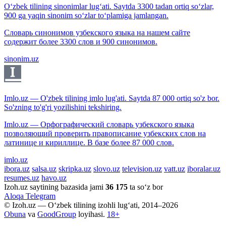
O‘zbek tilining sinonimlar lug‘ati. Saytda 3300 tadan ortiq so‘zlar,
900 ga yaqin sinonim so‘zlar to‘plamiga jamlangan.
Словарь синонимов узбекского языка на нашем сайте
содержит более 3300 слов и 900 синонимов.
sinonim.uz
Imlo.uz — O'zbek tilining imlo lug'ati. Saytda 87 000 ortiq so'z bor.
So'zning to'g'ri yozilishini tekshiring.
Imlo.uz — Орфографический словарь узбекского языка
позволяющий проверить правописание узбекских слов на
латинице и кириллице. В базе более 87 000 слов.
imlo.uz
ibora.uz
salsa.uz
skripka.uz
slovo.uz
television.uz
vatt.uz
iboralar.uz
resumes.uz
havo.uz
Izoh.uz saytining bazasida jami
36 175
ta so‘z bor
Aloqa
Telegram
© Izoh.uz — O‘zbek tilining izohli lug‘ati, 2014–2026
Obuna
va
GoodGroup
loyihasi.
18+