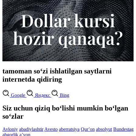
tamoman so‘zi ishlatilgan saytlarni
internetda qidiring
Google
Яндекс
Bing
Siz uchun qiziq bo‘lishi mumkin bo‘lgan
so‘zlar
Avloniy
abadiylashtir
Avesto
aberratsiya
Qurʼon
absolyut
Bundestag
abgorlik
aʼyon