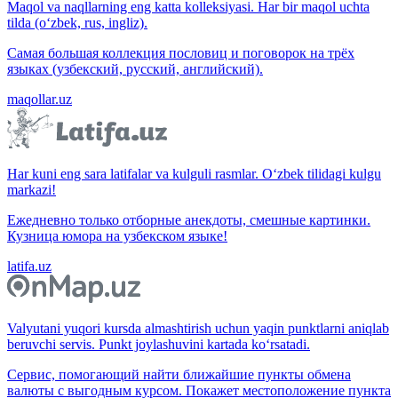
Maqol va naqllarning eng katta kolleksiyasi. Har bir maqol uchta
tilda (o‘zbek, rus, ingliz).
Самая большая коллекция пословиц и поговорок на трёх
языках (узбекский, русский, английский).
maqollar.uz
Har kuni eng sara latifalar va kulguli rasmlar. O‘zbek tilidagi kulgu
markazi!
Ежедневно только отборные анекдоты, смешные картинки.
Кузница юмора на узбекском языке!
latifa.uz
Valyutani yuqori kursda almashtirish uchun yaqin punktlarni aniqlab
beruvchi servis. Punkt joylashuvini kartada ko‘rsatadi.
Сервис, помогающий найти ближайшие пункты обмена
валюты с выгодным курсом. Покажет местоположение пункта