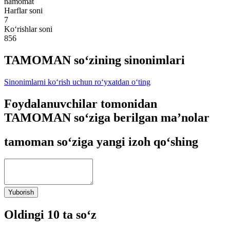
namomat
Harflar soni
7
Ko‘rishlar soni
856
TAMOMAN so‘zining sinonimlari
Sinonimlarni ko‘rish uchun ro‘yxatdan o‘ting
Foydalanuvchilar tomonidan
TAMOMAN so‘ziga berilgan ma’nolar
tamoman so‘ziga yangi izoh qo‘shing
Yuborish
Oldingi 10 ta so‘z