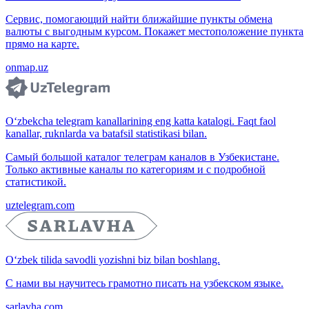
Сервис, помогающий найти ближайшие пункты обмена
валюты с выгодным курсом. Покажет местоположение пункта
прямо на карте.
onmap.uz
O‘zbekcha telegram kanallarining eng katta katalogi. Faqt faol
kanallar, ruknlarda va batafsil statistikasi bilan.
Самый большой каталог телеграм каналов в Узбекистане.
Только активные каналы по категориям и с подробной
статистикой.
uztelegram.com
O‘zbek tilida savodli yozishni biz bilan boshlang.
С нами вы научитесь грамотно писать на узбекском языке.
sarlavha.com