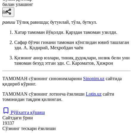
билан улашинг
йс
равиш
Тўлиқ равишда; бутунлай, тўла, буткул.
Хатар тамоман йўқолди. Қарздан тамоман узилди.
Сафар бўзчи гинани тамоман кўнглидан ювиб ташлаган
эди.
А. Қодирий, Меҳробдан чаён
Қизнинг анор юзлари, тиниқ дудоқлари, нозик бели уни
тамоман бехуд этган эди.
С. Кароматов, Ҳижрон
ТАМОМАН
сўзининг синонимларини
Sinonim.uz
сайтида
қидириб кўринг.
TAMOMAN
сўзининг лотинча ёзилиши
Lotin.uz
сайти
томонидан тақдим қилинган.
Рўйхатга қўшиш
Сайтдаги ўрни
19337
Сўзнинг тескари ёзилиши