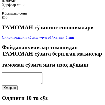
намомат
Ҳарфлар сони
7
Кўришлар сони
856
ТАМОМАН сўзининг синонимлари
Синонимларни кўриш учун рўйхатдан ўтинг
Фойдаланувчилар томонидан
ТАМОМАН сўзига берилган маънолар
тамоман сўзига янги изоҳ қўшинг
Юбориш
Олдинги 10 та сўз