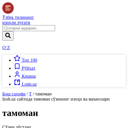
Ўзбек тилининг
изоҳли луғати
O‘Z
Топ 100
Рўйхат
Кириш
Lotin.uz
Бош саҳифа
/
Т
/
тамоман
Izoh.uz
сайтида
тамоман
сўзининг изоҳи ва маънолари
тамоман
Сўзни дўстлар