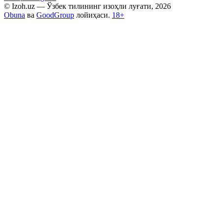
© Izoh.uz — Ўзбек тилининг изоҳли луғати, 2026
Obuna
ва
GoodGroup
лойиҳаси.
18+