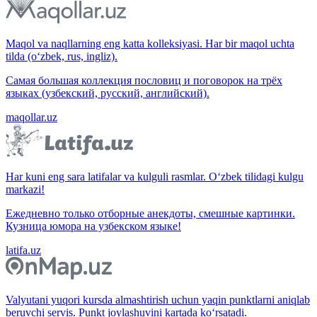
Maqol va naqllarning eng katta kolleksiyasi. Har bir maqol uchta
tilda (o‘zbek, rus, ingliz).
Самая большая коллекция пословиц и поговорок на трёх
языках (узбекский, русский, английский).
maqollar.uz
Har kuni eng sara latifalar va kulguli rasmlar. O‘zbek tilidagi kulgu
markazi!
Ежедневно только отборные анекдоты, смешные картинки.
Кузница юмора на узбекском языке!
latifa.uz
Valyutani yuqori kursda almashtirish uchun yaqin punktlarni aniqlab
beruvchi servis. Punkt joylashuvini kartada ko‘rsatadi.