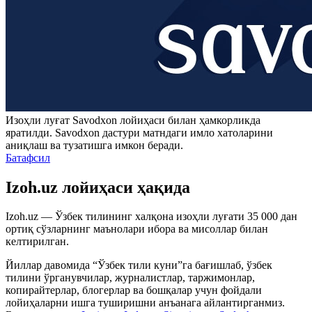
Изоҳли луғат
Savodxon
лойиҳаси билан ҳамкорликда
яратилди.
Savodxon
дастури матндаги имло хатоларини
аниқлаш ва тузатишга имкон беради.
Батафсил
Izoh.uz лойиҳаси ҳақида
Izoh.uz — Ўзбек тилининг халқона изоҳли луғати 35 000 дан
ортиқ сўзларнинг маънолари ибора ва мисоллар билан
келтирилган.
Йиллар давомида “Ўзбек тили куни”га бағишлаб, ўзбек
тилини ўрганувчилар, журналистлар, таржимонлар,
копирайтерлар, блогерлар ва бошқалар учун фойдали
лойиҳаларни ишга туширишни анъанага айлантирганмиз.