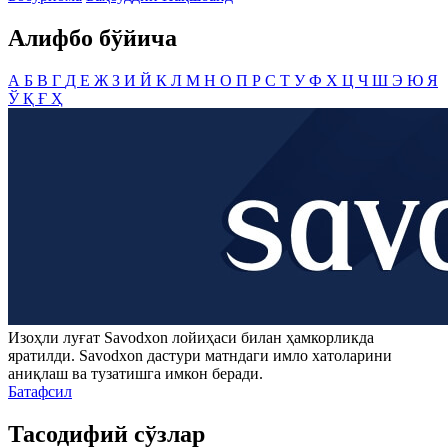
Алифбо бўйича
А
Б
В
Г
Д
Е
Ж
З
И
Й
К
Л
М
Н
О
П
Р
С
Т
У
Ф
Х
Ц
Ч
Ш
Э
Ю
Я
Ў
Қ
Ғ
Ҳ
Изоҳли луғат
Savodxon
лойиҳаси билан ҳамкорликда
яратилди.
Savodxon
дастури матндаги имло хатоларини
аниқлаш ва тузатишга имкон беради.
Батафсил
Тасодифий сўзлар