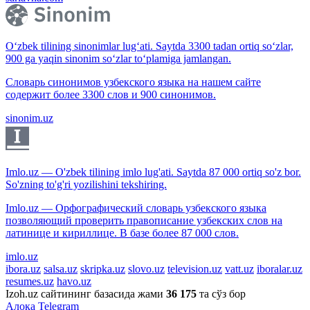
O‘zbek tilining sinonimlar lug‘ati. Saytda 3300 tadan ortiq so‘zlar,
900 ga yaqin sinonim so‘zlar to‘plamiga jamlangan.
Словарь синонимов узбекского языка на нашем сайте
содержит более 3300 слов и 900 синонимов.
sinonim.uz
Imlo.uz — O'zbek tilining imlo lug'ati. Saytda 87 000 ortiq so'z bor.
So'zning to'g'ri yozilishini tekshiring.
Imlo.uz — Орфографический словарь узбекского языка
позволяющий проверить правописание узбекских слов на
латинице и кириллице. В базе более 87 000 слов.
imlo.uz
ibora.uz
salsa.uz
skripka.uz
slovo.uz
television.uz
vatt.uz
iboralar.uz
resumes.uz
havo.uz
Izoh.uz сайтининг базасида жами
36 175
та сўз бор
Алоқа
Telegram