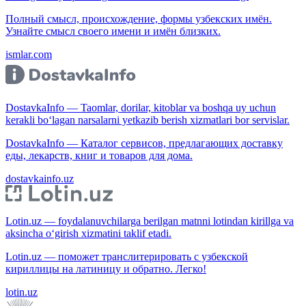
Полный смысл, происхождение, формы узбекских имён.
Узнайте смысл своего имени и имён близких.
ismlar.com
DostavkaInfo — Taomlar, dorilar, kitoblar va boshqa uy uchun
kerakli bo‘lagan narsalarni yetkazib berish xizmatlari bor servislar.
DostavkaInfo — Каталог сервисов, предлагающих доставку
еды, лекарств, книг и товаров для дома.
dostavkainfo.uz
Lotin.uz — foydalanuvchilarga berilgan matnni lotindan kirillga va
aksincha o‘girish xizmatini taklif etadi.
Lotin.uz — поможет транслитерировать с узбекской
кириллицы на латиницу и обратно. Легко!
lotin.uz