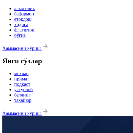
алкоголик
бафармон
ётоқдош
ҳодиса
флагшток
бўғиз
Ҳаммасини кўриш
Янги сўзлар
меҳвар
примат
подкаст
устурлоб
буллинг
таҳайюр
Ҳаммасини кўриш