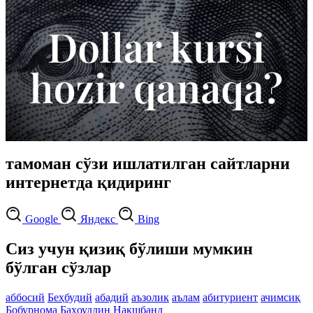
тамоман сўзи ишлатилган сайтларни
интернетда қидиринг
Google
Яндекс
Bing
Сиз учун қизиқ бўлиши мумкин
бўлган сўзлар
аббосий
Беҳбудий
абадий
аъзолик
аълам
абитуриент
ачимсиқ
Бобурнома
Баҳоуддин Нақшбанд