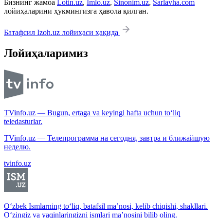
Бизнинг жамоа
Lotin.uz
,
Imlo.uz
,
Sinonim.uz
,
Sarlavha.com
лойиҳаларини ҳукмингизга ҳавола қилган.
Батафсил Izoh.uz лойиҳаси ҳақида
Лойиҳаларимиз
TVinfo.uz — Bugun, ertaga va keyingi hafta uchun to‘liq
teledasturlar.
TVinfo.uz — Телепрограмма на сегодня, завтра и ближайшую
неделю.
tvinfo.uz
O‘zbek Ismlarning to‘liq, batafsil ma’nosi, kelib chiqishi, shakllari.
O‘zingiz va yaqinlaringizni ismlari ma’nosini bilib oling.