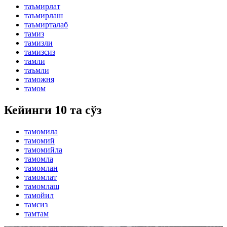
таъмирлат
таъмирлаш
таъмирталаб
тамиз
тамизли
тамизсиз
тамли
таъмли
таможня
тамом
Кейинги 10 та сўз
тамомила
тамомий
тамомийла
тамомла
тамомлан
тамомлат
тамомлаш
тамойил
тамсиз
тамтам